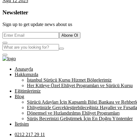
Ağu 12 2025
Newsletter
Sign up to get update news about us
Abone Ol
Anasayfa
Hakkımızda
İstanbul Sürücü Kursu Hizmet Bölgelerimiz
Her Kitleye Özel Ehliyet Programları ve Sürücü Kursu
Eğitimlerimiz
Blog
Sürücü Adayları İçin Kapsamlı Bilgi Bankası ve Rehberl
Ehliyetinizle Gerçekleştirebileceğiniz Hayaller ve Fırsatla
Dönemsel ve Hızlandırılmış Ehliyet Programları
Sürüş Becerinizi Geliştirmek İçin En Doğru Yöntemler
İletişim
0212 217 29 11