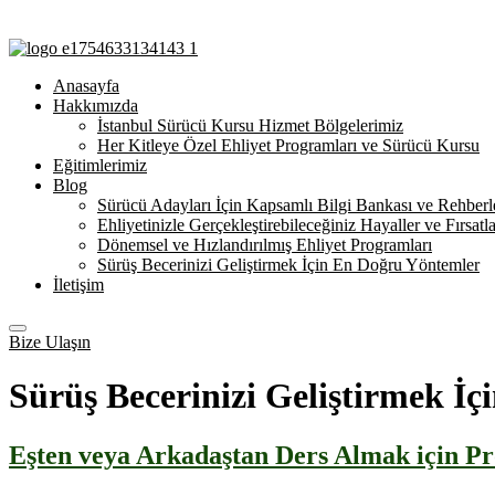
Anasayfa
Hakkımızda
İstanbul Sürücü Kursu Hizmet Bölgelerimiz
Her Kitleye Özel Ehliyet Programları ve Sürücü Kursu
Eğitimlerimiz
Blog
Sürücü Adayları İçin Kapsamlı Bilgi Bankası ve Rehberl
Ehliyetinizle Gerçekleştirebileceğiniz Hayaller ve Fırsatla
Dönemsel ve Hızlandırılmış Ehliyet Programları
Sürüş Becerinizi Geliştirmek İçin En Doğru Yöntemler
İletişim
Bize Ulaşın
Sürüş Becerinizi Geliştirmek İ
Eşten veya Arkadaştan Ders Almak için Pro