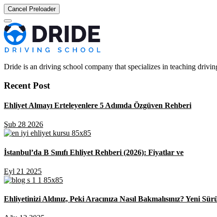
Cancel Preloader
Dride is an driving school company that specializes in teaching driving 
Recent Post
Ehliyet Almayı Erteleyenlere 5 Adımda Özgüven Rehberi
Şub 28 2026
İstanbul’da B Sınıfı Ehliyet Rehberi (2026): Fiyatlar ve
Eyl 21 2025
Ehliyetinizi Aldınız, Peki Aracınıza Nasıl Bakmalısınız? Yeni Sür