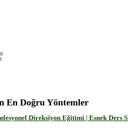
er
r
çin En Doğru Yöntemler
fesyonel Direksiyon Eğitimi | Esnek Ders 