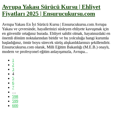
Avrupa Yakası Sürücü Kursu | Ehliyet
Fiyatları 2025 | Ensurucukursu.com
Avrupa Yakası En İyi Sürücü Kursu | Ensurucukursu.com Avrupa
Yakası ve çevresinde, hayallerinizi süsleyen ehliyete kavuşmak için
en güvenilir ortağınız burada. Ehliyet sahibi olmak, hayatınızdaki en
önemli dönüm noktalarından biridir ve bu yolculuğa hangi kurumla
başladığınız, ömür boyu sürecek sürüş alışkanlıklarınızı şekillendirir.
Ensurucukursu.com olarak, Milli Eğitim Bakanlığı (M.E.B.) onaylı,
modern ve profesyonel eğitim anlayışımızla, Avrupa...
1
2
3
4
5
6
7
…
598
599
600