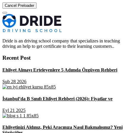
Cancel Preloader
Dride is an driving school company that specializes in teaching
driving an help to get certificate to their learning customers..
Recent Post
Ehliyet Almayı Erteleyenlere 5 Adımda Özgüven Rehberi
Şub 28 2026
İstanbul’da B Sınıfı Ehliyet Rehberi (2026): Fiyatlar ve
Eyl 21 2025
Ehliyetinizi Aldınız, Peki Aracınıza Nasıl Bakmalısınız? Yeni
Sürücüler