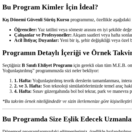
Bu Program Kimler İçin İdeal?
Kış Dönemi Güvenli Sürüş Kursu
programımız, özellikle aşağıdaki p
Öğrenciler:
Yaz tatilini veya sömestr arasını en iyi şekilde de
Çalışanlar ve Profesyoneller:
Akşam saatleri veya hafta sonları
Acil İhtiyaç Duyanlar:
Yeni bir iş, şehir değişikliği veya özel
Programın Detaylı İçeriği ve Örnek Takv
Seçtiğiniz
B Sınıfı Ehliyet Programı
için gerekli olan tüm M.E.B. ona
Yoğunlaştırılmış” programımızda sizi neler bekliyor:
1. Hafta:
Yoğunlaştırılmış teorik derslerin tamamlanması, intera
2. ve 3. Hafta:
Son teknoloji simülatörlerimizde temel araç hakim
4. Hafta:
Sınav güzergahında bol bol tekrar, park ve manevra pra
*Bu takvim örnek niteliğindedir ve sizin ilerlemenize göre kişiselleştiril
Bu Programda Size Eşlik Edecek Uzmanla
Dönemsel programlarımızdaki eğitmenlerimiz, özellikle hızlandırılmış 