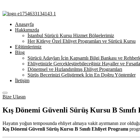
Anasayfa
Hakkımızda
İstanbul Sürücü Kursu Hizmet Bölgelerimiz
Her Kitleye Özel Ehliyet Programları ve Sürücü Kursu
Eğitimlerimiz
Blog
Sürücü Adayları İçin Kapsamlı Bilgi Bankası ve Rehberl
Ehliyetinizle Gerçekleştirebileceğiniz Hayaller ve Fırsatla
Dönemsel ve Hızlandırılmış Ehliyet Programları
Sürüş Becerinizi Geliştirmek İçin En Doğru Yöntemler
İletişim
Bize Ulaşın
Kış Dönemi Güvenli Sürüş Kursu B Sınıfı E
Hayatın yoğun temposunda ehliyet almaya vakit ayırmanın zor olduğunu 
Kış Dönemi Güvenli Sürüş Kursu B Sınıfı Ehliyet Programı
progra