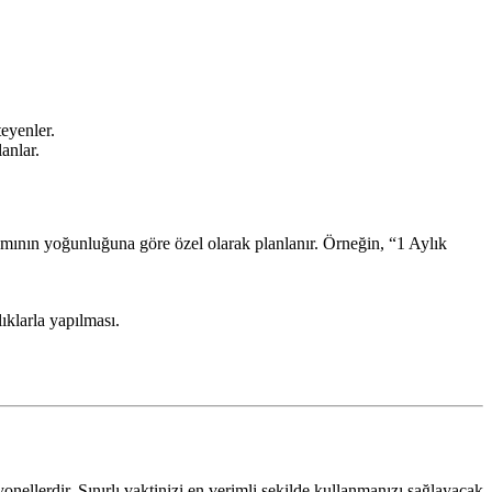
teyenler.
anlar.
mının yoğunluğuna göre özel olarak planlanır. Örneğin, “1 Aylık
ıklarla yapılması.
ellerdir. Sınırlı vaktinizi en verimli şekilde kullanmanızı sağlayacak