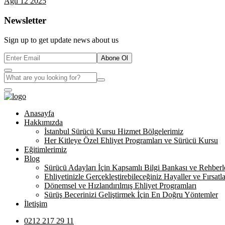
Ağu 12 2025
Newsletter
Sign up to get update news about us
Abone Ol
Anasayfa
Hakkımızda
İstanbul Sürücü Kursu Hizmet Bölgelerimiz
Her Kitleye Özel Ehliyet Programları ve Sürücü Kursu
Eğitimlerimiz
Blog
Sürücü Adayları İçin Kapsamlı Bilgi Bankası ve Rehberl
Ehliyetinizle Gerçekleştirebileceğiniz Hayaller ve Fırsatla
Dönemsel ve Hızlandırılmış Ehliyet Programları
Sürüş Becerinizi Geliştirmek İçin En Doğru Yöntemler
İletişim
0212 217 29 11