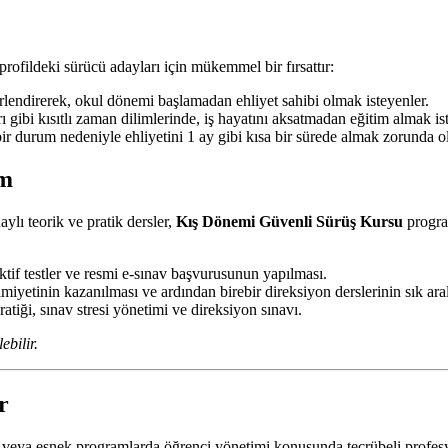
rofildeki sürücü adayları için mükemmel bir fırsattır:
ğerlendirerek, okul dönemi başlamadan ehliyet sahibi olmak isteyenler.
 gibi kısıtlı zaman dilimlerinde, iş hayatını aksatmadan eğitim almak is
 bir durum nedeniyle ehliyetini 1 ay gibi kısa bir sürede almak zorunda ol
im
ylı teorik ve pratik dersler,
Kış Dönemi Güvenli Sürüş Kursu
progra
ktif testler ve resmi e-sınav başvurusunun yapılması.
iyetinin kazanılması ve ardından birebir direksiyon derslerinin sık aral
tiği, sınav stresi yönetimi ve direksiyon sınavı.
ebilir.
r
veya esnek programlarda öğrenci yönetimi konusunda tecrübeli profesyon