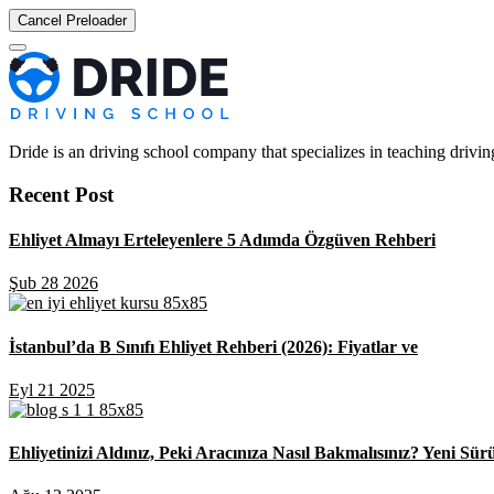
Cancel Preloader
Dride is an driving school company that specializes in teaching driving 
Recent Post
Ehliyet Almayı Erteleyenlere 5 Adımda Özgüven Rehberi
Şub 28 2026
İstanbul’da B Sınıfı Ehliyet Rehberi (2026): Fiyatlar ve
Eyl 21 2025
Ehliyetinizi Aldınız, Peki Aracınıza Nasıl Bakmalısınız? Yeni Sür