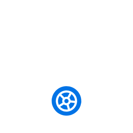
En Iyi Direksiyon Dersi
En Iyi Sürücü Kursu
En Iyi Sürücü Kursu İstanbul
Ensurucukursu
Güvenli Sürüş
Güvenli Sürüş Teknikleri
Ileri Sürüş Teknikleri
Istanbul
Istanbul Direksiyon Dersi
Istanbul Sürücü Kursu
Manuel Mi Otomatik Mi
Manuel Vites Direksiyon Dersi
Mecidiyeköy Sürücü Kursu
Otomatik Ehliyet
Otomatik Vites Direksiyon Dersi
Otomobil Ehliyeti
Park Etme Dersi