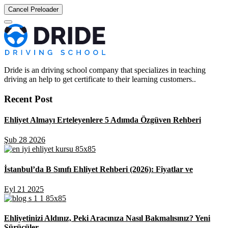
Cancel Preloader
Dride is an driving school company that specializes in teaching
driving an help to get certificate to their learning customers..
Recent Post
Ehliyet Almayı Erteleyenlere 5 Adımda Özgüven Rehberi
Şub 28 2026
İstanbul’da B Sınıfı Ehliyet Rehberi (2026): Fiyatlar ve
Eyl 21 2025
Ehliyetinizi Aldınız, Peki Aracınıza Nasıl Bakmalısınız? Yeni
Sürücüler