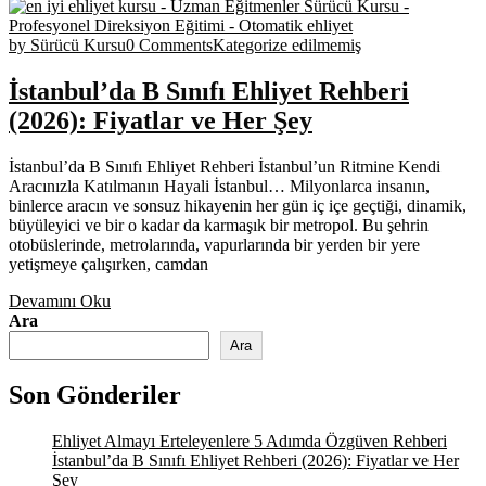
by Sürücü Kursu
0 Comments
Kategorize edilmemiş
İstanbul’da B Sınıfı Ehliyet Rehberi
(2026): Fiyatlar ve Her Şey
İstanbul’da B Sınıfı Ehliyet Rehberi İstanbul’un Ritmine Kendi
Aracınızla Katılmanın Hayali İstanbul… Milyonlarca insanın,
binlerce aracın ve sonsuz hikayenin her gün iç içe geçtiği, dinamik,
büyüleyici ve bir o kadar da karmaşık bir metropol. Bu şehrin
otobüslerinde, metrolarında, vapurlarında bir yerden bir yere
yetişmeye çalışırken, camdan
Devamını Oku
Ara
Ara
Son Gönderiler
Ehliyet Almayı Erteleyenlere 5 Adımda Özgüven Rehberi
İstanbul’da B Sınıfı Ehliyet Rehberi (2026): Fiyatlar ve Her
Şey