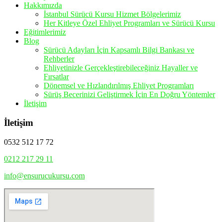
Hakkımızda
İstanbul Sürücü Kursu Hizmet Bölgelerimiz
Her Kitleye Özel Ehliyet Programları ve Sürücü Kursu
Eğitimlerimiz
Blog
Sürücü Adayları İçin Kapsamlı Bilgi Bankası ve
Rehberler
Ehliyetinizle Gerçekleştirebileceğiniz Hayaller ve
Fırsatlar
Dönemsel ve Hızlandırılmış Ehliyet Programları
Sürüş Becerinizi Geliştirmek İçin En Doğru Yöntemler
İletişim
İletişim
0532 512 17 72
0212 217 29 11
info@ensurucukursu.com