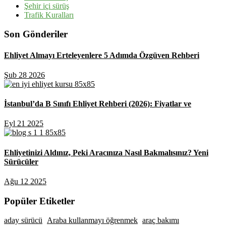
Şehir içi sürüş
Trafik Kuralları
Son Gönderiler
Ehliyet Almayı Erteleyenlere 5 Adımda Özgüven Rehberi
Şub 28 2026
İstanbul’da B Sınıfı Ehliyet Rehberi (2026): Fiyatlar ve
Eyl 21 2025
Ehliyetinizi Aldınız, Peki Aracınıza Nasıl Bakmalısınız? Yeni
Sürücüler
Ağu 12 2025
Popüler Etiketler
aday sürücü
Araba kullanmayı öğrenmek
araç bakımı