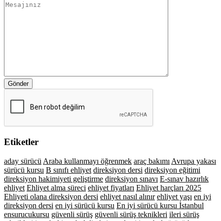
Gönder
Etiketler
aday sürücü
Araba kullanmayı öğrenmek
araç bakımı
Avrupa yakası
sürücü kursu
B sınıfı ehliyet
direksiyon dersi
direksiyon eğitimi
direksiyon hakimiyeti geliştirme
direksiyon sınavı
E-sınav hazırlık
ehliyet
Ehliyet alma süreci
ehliyet fiyatları
Ehliyet harçları 2025
Ehliyeti olana direksiyon dersi
ehliyet nasıl alınır
ehliyet yaşı
en iyi
direksiyon dersi
en iyi sürücü kursu
En iyi sürücü kursu İstanbul
ensurucukursu
güvenli sürüş
güvenli sürüş teknikleri
ileri sürüş