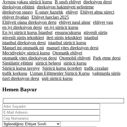
Avrupa yakası sürücü kursu
B sınıfı ehliyet
direksiyon dersi
direksiyon eğitimi
direksiyon hakimiyeti geliştirme
direksiyon sınavı
E-sınav hazırlık
ehliyet
Ehliyet alma süreci
ehliyet fiyatları
Ehliyet harçları 2025
Ehliyeti olana direksiyon dersi
ehliyet nasıl alınır
ehliyet yaşı
en iyi direksiyon dersi
en iyi sürücü kursu
En iyi sürücü kursu İstanbul
ensurucukursu
güvenli sürüş
güvenli sürüş teknikleri
ileri sürüş teknikleri
istanbul
istanbul direksiyon dersi
istanbul sürücü kursu
Manuel mi otomatik mi
manuel vites direksiyon dersi
Mecidiyeköy sürücü kursu
Otomatik ehliyet
otomatik vites direksiyon dersi
Otomobil ehliyeti
Park etme dersi
Simülatör eğitimi
sürücü belgesi
sürücü kursu
Sürücü kursu tavsiye
Sürücü kursu ücretleri
trafik cezaları
trafik korkusu
Uzman Eğitmenler Sürücü Kursu
yağmurda sürüş
özel direksiyon dersi
şişli sürücü kursu
Hemen Başvur