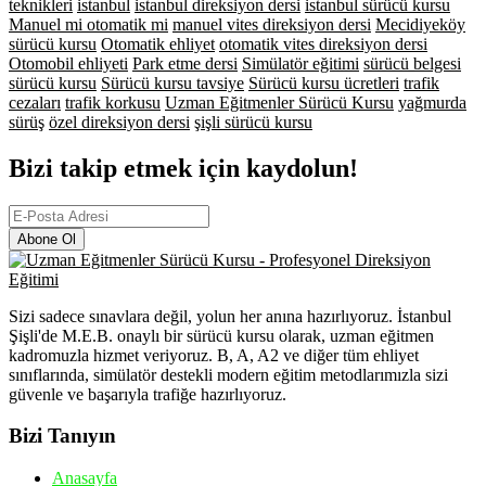
teknikleri
istanbul
istanbul direksiyon dersi
istanbul sürücü kursu
Manuel mi otomatik mi
manuel vites direksiyon dersi
Mecidiyeköy
sürücü kursu
Otomatik ehliyet
otomatik vites direksiyon dersi
Otomobil ehliyeti
Park etme dersi
Simülatör eğitimi
sürücü belgesi
sürücü kursu
Sürücü kursu tavsiye
Sürücü kursu ücretleri
trafik
cezaları
trafik korkusu
Uzman Eğitmenler Sürücü Kursu
yağmurda
sürüş
özel direksiyon dersi
şişli sürücü kursu
Bizi takip etmek için kaydolun!
Abone Ol
Sizi sadece sınavlara değil, yolun her anına hazırlıyoruz. İstanbul
Şişli'de M.E.B. onaylı bir sürücü kursu olarak, uzman eğitmen
kadromuzla hizmet veriyoruz. B, A, A2 ve diğer tüm ehliyet
sınıflarında, simülatör destekli modern eğitim metodlarımızla sizi
güvenle ve başarıyla trafiğe hazırlıyoruz.
Bizi Tanıyın
Anasayfa