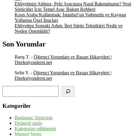
Ehliyetinizi Aldınız, Peki Aracınıza Nasıl Bakmalısınız? Yeni
Sürücüler İçin Temel Araç Bakım Rehberi
Kışın Araba Kullanmak: İstanbul’un Yağmurlu ve Kaygan
Yollarına Özel İpuçları
Ehliyetten Sonraki Adım: İleri Sürüş Teknikleri Nedir ve
Neden Önemlidir?
Son Yorumlar
Barış T.
-
Öğrenci Yorumları ve Başarı Hikayeleri |
Direksiyondersi.net
Selin Y.
-
Öğrenci Yorumları ve Başarı Hikayeleri |
Direksiyondersi.net
Ara
Kategoriler
Başlangıç Sürücüsü
Defansif sürüş
Kategorize edilmemiş
Manuel Sürüş