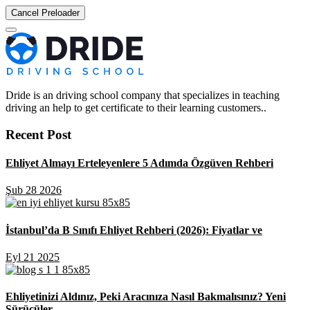
Cancel Preloader
Dride is an driving school company that specializes in teaching
driving an help to get certificate to their learning customers..
Recent Post
Ehliyet Almayı Erteleyenlere 5 Adımda Özgüven Rehberi
Şub 28 2026
İstanbul’da B Sınıfı Ehliyet Rehberi (2026): Fiyatlar ve
Eyl 21 2025
Ehliyetinizi Aldınız, Peki Aracınıza Nasıl Bakmalısınız? Yeni
Sürücüler