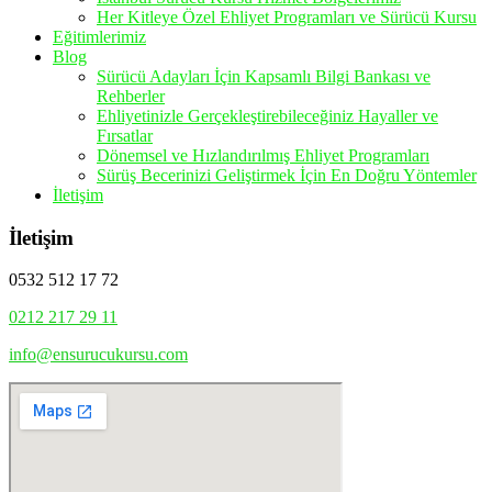
Her Kitleye Özel Ehliyet Programları ve Sürücü Kursu
Eğitimlerimiz
Blog
Sürücü Adayları İçin Kapsamlı Bilgi Bankası ve
Rehberler
Ehliyetinizle Gerçekleştirebileceğiniz Hayaller ve
Fırsatlar
Dönemsel ve Hızlandırılmış Ehliyet Programları
Sürüş Becerinizi Geliştirmek İçin En Doğru Yöntemler
İletişim
İletişim
0532 512 17 72
0212 217 29 11
info@ensurucukursu.com