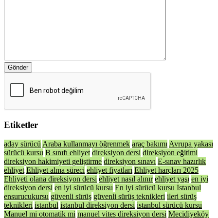
Gönder
Etiketler
aday sürücü
Araba kullanmayı öğrenmek
araç bakımı
Avrupa yakası
sürücü kursu
B sınıfı ehliyet
direksiyon dersi
direksiyon eğitimi
direksiyon hakimiyeti geliştirme
direksiyon sınavı
E-sınav hazırlık
ehliyet
Ehliyet alma süreci
ehliyet fiyatları
Ehliyet harçları 2025
Ehliyeti olana direksiyon dersi
ehliyet nasıl alınır
ehliyet yaşı
en iyi
direksiyon dersi
en iyi sürücü kursu
En iyi sürücü kursu İstanbul
ensurucukursu
güvenli sürüş
güvenli sürüş teknikleri
ileri sürüş
teknikleri
istanbul
istanbul direksiyon dersi
istanbul sürücü kursu
Manuel mi otomatik mi
manuel vites direksiyon dersi
Mecidiyeköy