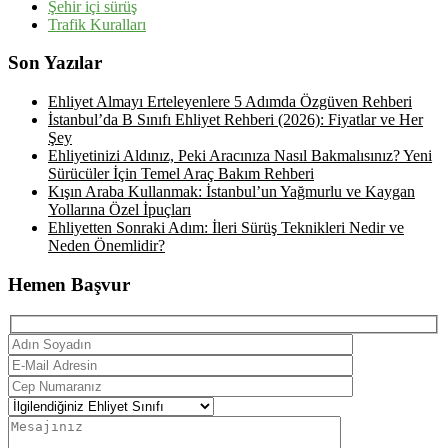
Şehir içi sürüş
Trafik Kuralları
Son Yazılar
Ehliyet Almayı Erteleyenlere 5 Adımda Özgüven Rehberi
İstanbul’da B Sınıfı Ehliyet Rehberi (2026): Fiyatlar ve Her
Şey
Ehliyetinizi Aldınız, Peki Aracınıza Nasıl Bakmalısınız? Yeni
Sürücüler İçin Temel Araç Bakım Rehberi
Kışın Araba Kullanmak: İstanbul’un Yağmurlu ve Kaygan
Yollarına Özel İpuçları
Ehliyetten Sonraki Adım: İleri Sürüş Teknikleri Nedir ve
Neden Önemlidir?
Hemen Başvur