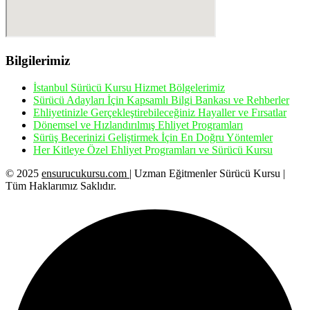
Bilgilerimiz
İstanbul Sürücü Kursu Hizmet Bölgelerimiz
Sürücü Adayları İçin Kapsamlı Bilgi Bankası ve Rehberler
Ehliyetinizle Gerçekleştirebileceğiniz Hayaller ve Fırsatlar
Dönemsel ve Hızlandırılmış Ehliyet Programları
Sürüş Becerinizi Geliştirmek İçin En Doğru Yöntemler
Her Kitleye Özel Ehliyet Programları ve Sürücü Kursu
© 2025
ensurucukursu.com
| Uzman Eğitmenler Sürücü Kursu |
Tüm Haklarımız Saklıdır.