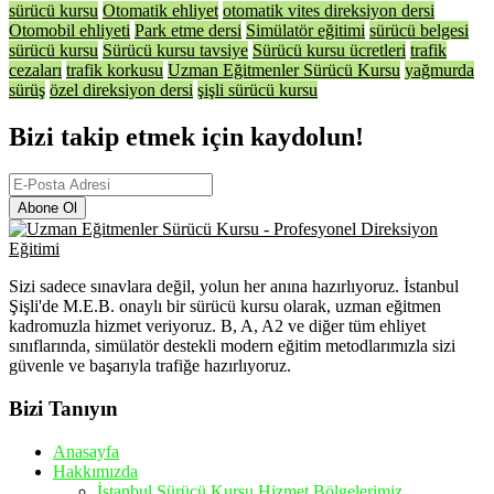
sürücü kursu
Otomatik ehliyet
otomatik vites direksiyon dersi
Otomobil ehliyeti
Park etme dersi
Simülatör eğitimi
sürücü belgesi
sürücü kursu
Sürücü kursu tavsiye
Sürücü kursu ücretleri
trafik
cezaları
trafik korkusu
Uzman Eğitmenler Sürücü Kursu
yağmurda
sürüş
özel direksiyon dersi
şişli sürücü kursu
Bizi takip etmek için kaydolun!
Abone Ol
Sizi sadece sınavlara değil, yolun her anına hazırlıyoruz. İstanbul
Şişli'de M.E.B. onaylı bir sürücü kursu olarak, uzman eğitmen
kadromuzla hizmet veriyoruz. B, A, A2 ve diğer tüm ehliyet
sınıflarında, simülatör destekli modern eğitim metodlarımızla sizi
güvenle ve başarıyla trafiğe hazırlıyoruz.
Bizi Tanıyın
Anasayfa
Hakkımızda
İstanbul Sürücü Kursu Hizmet Bölgelerimiz