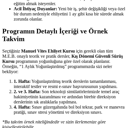
eğitim almak isteyenler.
Acil İhtiyaç Duyanlar:
Yeni bir iş, şehir değişikliği veya özel
bir durum nedeniyle ehliyetini 1 ay gibi kısa bir sürede almak
zorunda olanlar.
Programın Detaylı İçeriği ve Örnek
Takvim
Seçtiğiniz
Manuel Vites Ehliyet Kursu
için gerekli olan tüm
M.E.B. onaylı teorik ve pratik dersler,
Kış Dönemi Güvenli Sürüş
Kursu
programının yoğunluğuna göre özel olarak planlanır.
Örneğin, “1 Aylık Yoğunlaştırılmış” programımızda sizi neler
bekliyor:
1. Hafta:
Yoğunlaştırılmış teorik derslerin tamamlanması,
interaktif testler ve resmi e-sınav başvurusunun yapılması.
2. ve 3. Hafta:
Son teknoloji simülatörlerimizde temel araç
hakimiyetinin kazanılması ve ardından birebir direksiyon
derslerinin sık aralıklarla yapılması.
4. Hafta:
Sınav güzergahında bol bol tekrar, park ve manevra
pratiği, sınav stresi yönetimi ve direksiyon sınavı.
*Bu takvim örnek niteliğindedir ve sizin ilerlemenize göre
kişiselleştirilebilir.