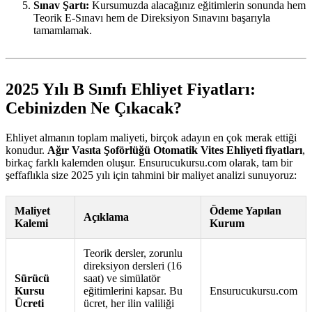
Sınav Şartı:
Kursumuzda alacağınız eğitimlerin sonunda hem
Teorik E-Sınavı hem de Direksiyon Sınavını başarıyla
tamamlamak.
2025 Yılı B Sınıfı Ehliyet Fiyatları:
Cebinizden Ne Çıkacak?
Ehliyet almanın toplam maliyeti, birçok adayın en çok merak ettiği
konudur.
Ağır Vasıta Şoförlüğü Otomatik Vites Ehliyeti fiyatları
,
birkaç farklı kalemden oluşur. Ensurucukursu.com olarak, tam bir
şeffaflıkla size 2025 yılı için tahmini bir maliyet analizi sunuyoruz:
Maliyet
Ödeme Yapılan
Açıklama
Kalemi
Kurum
Teorik dersler, zorunlu
direksiyon dersleri (16
Sürücü
saat) ve simülatör
Kursu
eğitimlerini kapsar. Bu
Ensurucukursu.com
Ücreti
ücret, her ilin valiliği