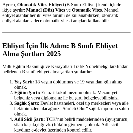
Ayrıca,
Otomatik Vites Ehliyeti
(B Sınıfı Ehliyet) kendi içinde
ikiye ayrılır:
Manuel (Düz) Vites
ve
Otomatik Vites
. Manuel
ehliyet alanlar her iki vites türünü de kullanabilirken, otomatik
ehliyet alanlar sadece otomatik vitesli araçları kullanabilir.
Ehliyet İçin İlk Adım: B Sınıfı Ehliyet
Alma Şartları 2025
Milli Eğitim Bakanlığı ve Karayolları Trafik Yönetmeliği tarafından
belirlenen B sınıfı ehliyet alma şartları şunlardır:
Yaş Şartı:
18 yaşını doldurmuş ve 19 yaşından gün almış
olmak.
Eğitim Şartı:
En az ilkokul mezunu olmak. Mezuniyet
belgeniz veya diplomanız ile bu şartı belgeleyebilirsiniz.
Sağlık Şartı:
Devlet hastaneleri, özel tıp merkezleri veya aile
hekiminizden alacağınız “Sürücü Olur” sağlık raporuna sahip
olmak.
Adli Sicil Şartı:
TCK’nın belirli maddelerinden (uyuşturucu,
silah kaçakçılığı vb.) hüküm giymemiş olmak. Adli sicil
kaydınız e-devlet üzerinden kontrol edilir.