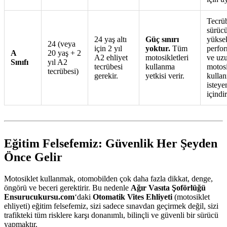
Tecrüb
sürücü
24 yaş altı
Güç sınırı
yükse
24 (veya
için 2 yıl
yoktur.
Tüm
perfor
A
20 yaş + 2
A2 ehliyet
motosikletleri
ve uz
Sınıfı
yıl A2
tecrübesi
kullanma
motosi
tecrübesi)
gerekir.
yetkisi verir.
kulla
isteye
içindir
Eğitim Felsefemiz: Güvenlik Her Şeyden
Önce Gelir
Motosiklet kullanmak, otomobilden çok daha fazla dikkat, denge,
öngörü ve beceri gerektirir. Bu nedenle
Ağır Vasıta Şoförlüğü
Ensurucukursu.com
‘daki
Otomatik Vites Ehliyeti
(motosiklet
ehliyeti) eğitim felsefemiz, sizi sadece sınavdan geçirmek değil, sizi
trafikteki tüm risklere karşı donanımlı, bilinçli ve güvenli bir sürücü
yapmaktır.