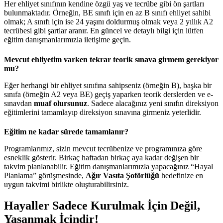
Her ehliyet sınıfının kendine özgü yaş ve tecrübe gibi ön şartları
bulunmaktadır. Örneğin, BE sınıfı için en az B sınıfı ehliyet sahibi
olmak; A sınıfı için ise 24 yaşını doldurmuş olmak veya 2 yıllık A2
tecrübesi gibi şartlar aranır. En güncel ve detaylı bilgi için lütfen
eğitim danışmanlarımızla iletişime geçin.
Mevcut ehliyetim varken tekrar teorik sınava girmem gerekiyor
mu?
Eğer herhangi bir ehliyet sınıfına sahipseniz (örneğin B), başka bir
sınıfa (örneğin A2 veya BE) geçiş yaparken teorik derslerden ve e-
sınavdan
muaf olursunuz
. Sadece alacağınız yeni sınıfın direksiyon
eğitimlerini tamamlayıp direksiyon sınavına girmeniz yeterlidir.
Eğitim ne kadar sürede tamamlanır?
Programlarımız, sizin mevcut tecrübenize ve programınıza göre
esneklik gösterir. Birkaç haftadan birkaç aya kadar değişen bir
takvim planlanabilir. Eğitim danışmanlarımızla yapacağınız “Hayal
Planlama” görüşmesinde,
Ağır Vasıta Şoförlüğü
hedefinize en
uygun takvimi birlikte oluşturabilirsiniz.
Hayaller Sadece Kurulmak İçin Değil,
Yaşanmak İçindir!