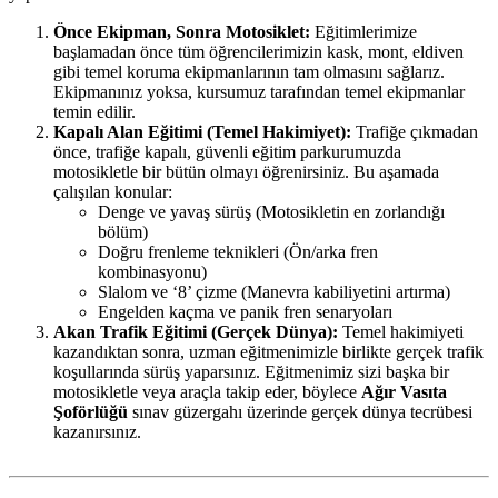
Önce Ekipman, Sonra Motosiklet:
Eğitimlerimize
başlamadan önce tüm öğrencilerimizin kask, mont, eldiven
gibi temel koruma ekipmanlarının tam olmasını sağlarız.
Ekipmanınız yoksa, kursumuz tarafından temel ekipmanlar
temin edilir.
Kapalı Alan Eğitimi (Temel Hakimiyet):
Trafiğe çıkmadan
önce, trafiğe kapalı, güvenli eğitim parkurumuzda
motosikletle bir bütün olmayı öğrenirsiniz. Bu aşamada
çalışılan konular:
Denge ve yavaş sürüş (Motosikletin en zorlandığı
bölüm)
Doğru frenleme teknikleri (Ön/arka fren
kombinasyonu)
Slalom ve ‘8’ çizme (Manevra kabiliyetini artırma)
Engelden kaçma ve panik fren senaryoları
Akan Trafik Eğitimi (Gerçek Dünya):
Temel hakimiyeti
kazandıktan sonra, uzman eğitmenimizle birlikte gerçek trafik
koşullarında sürüş yaparsınız. Eğitmenimiz sizi başka bir
motosikletle veya araçla takip eder, böylece
Ağır Vasıta
Şoförlüğü
sınav güzergahı üzerinde gerçek dünya tecrübesi
kazanırsınız.