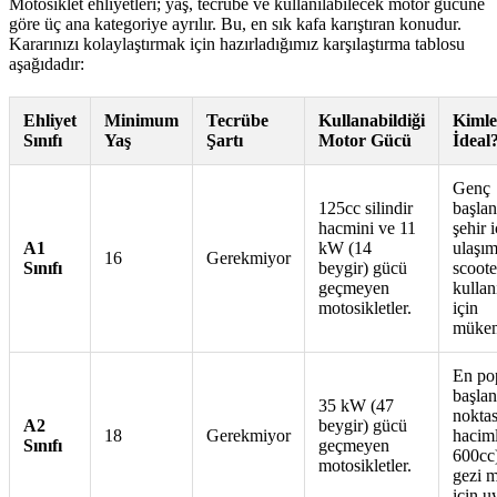
Motosiklet ehliyetleri; yaş, tecrübe ve kullanılabilecek motor gücüne
göre üç ana kategoriye ayrılır. Bu, en sık kafa karıştıran konudur.
Kararınızı kolaylaştırmak için hazırladığımız karşılaştırma tablosu
aşağıdadır:
Ehliyet
Minimum
Tecrübe
Kullanabildiği
Kimle
Sınıfı
Yaş
Şartı
Motor Gücü
İdeal
Genç
125cc silindir
başlan
hacmini ve 11
şehir i
A1
kW (14
ulaşım
16
Gerekmiyor
Sınıfı
beygir) gücü
scoote
geçmeyen
kullanı
motosikletler.
için
mükem
En po
başlan
35 kW (47
noktas
A2
beygir) gücü
18
Gerekmiyor
haciml
Sınıfı
geçmeyen
600cc
motosikletler.
gezi m
için u