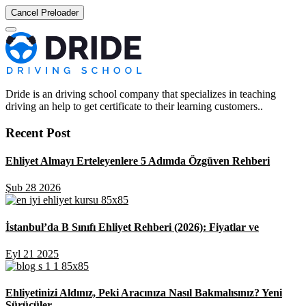
Cancel Preloader
Dride is an driving school company that specializes in teaching
driving an help to get certificate to their learning customers..
Recent Post
Ehliyet Almayı Erteleyenlere 5 Adımda Özgüven Rehberi
Şub 28 2026
İstanbul’da B Sınıfı Ehliyet Rehberi (2026): Fiyatlar ve
Eyl 21 2025
Ehliyetinizi Aldınız, Peki Aracınıza Nasıl Bakmalısınız? Yeni
Sürücüler