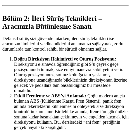
Bölüm 2: İleri Sürüş Teknikleri –
Aracınızla Bütünleşme Sanatı
Defansif sürüş sizi güvende tutarken, ileri sürüş teknikleri ise
aracınızın limitlerini ve dinamiklerini anlamanızı sağlayarak, zorlu
durumlarda tam kontrol sahibi bir sürücü olmanızı sağlar.
Doğru Direksiyon Hakimiyeti ve Oturuş Pozisyonu:
Direksiyonu e-sınavda öğrendiğiniz gibi 9’u çeyrek geçe
pozisyonunda tutmak, size en iyi manevra kabiliyetini verir.
Oturuş pozisyonunuz, sırtınız koltuğa tam yaslanmış,
direksiyona uzandığınızda bileklerinizin direksiyonun üzerine
gelecek ve pedallara tam basabildiğiniz bir mesafede
olmalıdır.
Etkili Frenleme ve ABS’yi Anlamak:
Çoğu modern araçta
bulunan ABS (Kilitlenme Karşıtı Fren Sistemi), panik fren
anında tekerleklerin kilitlenmesini önleyerek size direksiyon
kontrolü imkanı tanır. Bir tehlike anında, frene tüm gücünüzle
sonuna kadar basmaktan çekinmeyin ve engelden kaçmak için
direksiyonu kullanın. Bu, derslerdeki “ani fren” pratiğinin
gerçek hayattaki karşılığıdır.