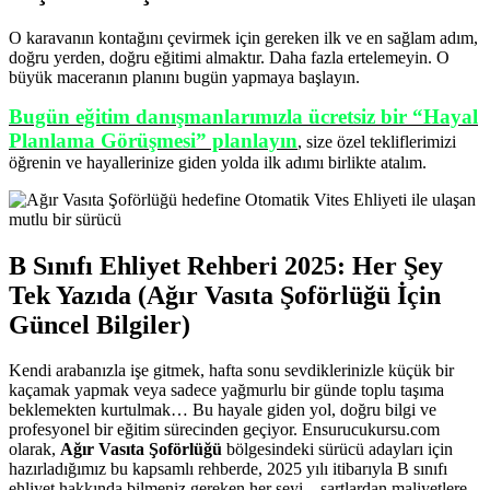
O karavanın kontağını çevirmek için gereken ilk ve en sağlam adım,
doğru yerden, doğru eğitimi almaktır. Daha fazla ertelemeyin. O
büyük maceranın planını bugün yapmaya başlayın.
Bugün eğitim danışmanlarımızla ücretsiz bir “Hayal
Planlama Görüşmesi” planlayın
, size özel tekliflerimizi
öğrenin ve hayallerinize giden yolda ilk adımı birlikte atalım.
B Sınıfı Ehliyet Rehberi 2025: Her Şey
Tek Yazıda (Ağır Vasıta Şoförlüğü İçin
Güncel Bilgiler)
Kendi arabanızla işe gitmek, hafta sonu sevdiklerinizle küçük bir
kaçamak yapmak veya sadece yağmurlu bir günde toplu taşıma
beklemekten kurtulmak… Bu hayale giden yol, doğru bilgi ve
profesyonel bir eğitim sürecinden geçiyor. Ensurucukursu.com
olarak,
Ağır Vasıta Şoförlüğü
bölgesindeki sürücü adayları için
hazırladığımız bu kapsamlı rehberde, 2025 yılı itibarıyla B sınıfı
ehliyet hakkında bilmeniz gereken her şeyi – şartlardan maliyetlere,