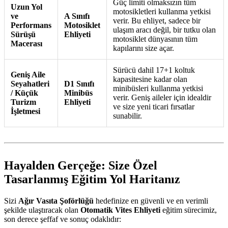
Güç limiti olmaksızın tüm
Uzun Yol
motosikletleri kullanma yetkisi
ve
A Sınıfı
verir. Bu ehliyet, sadece bir
Performans
Motosiklet
ulaşım aracı değil, bir tutku olan
Sürüşü
Ehliyeti
motosiklet dünyasının tüm
Macerası
kapılarını size açar.
Sürücü dahil 17+1 koltuk
Geniş Aile
kapasitesine kadar olan
Seyahatleri
D1 Sınıfı
minibüsleri kullanma yetkisi
/ Küçük
Minibüs
verir. Geniş aileler için idealdir
Turizm
Ehliyeti
ve size yeni ticari fırsatlar
İşletmesi
sunabilir.
Hayalden Gerçeğe: Size Özel
Tasarlanmış Eğitim Yol Haritanız
Sizi
Ağır Vasıta Şoförlüğü
hedefinize en güvenli ve en verimli
şekilde ulaştıracak olan
Otomatik Vites Ehliyeti
eğitim sürecimiz,
son derece şeffaf ve sonuç odaklıdır: