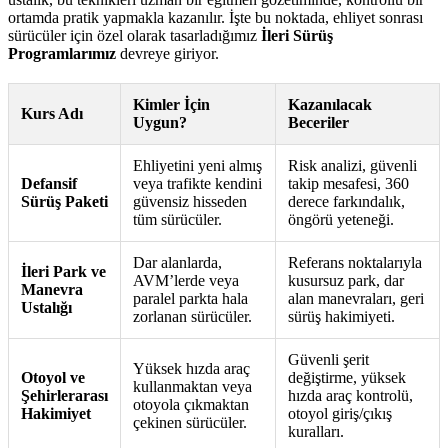
ortamda pratik yapmakla kazanılır. İşte bu noktada, ehliyet sonrası
sürücüler için özel olarak tasarladığımız
İleri Sürüş
Programlarımız
devreye giriyor.
Kimler İçin
Kazanılacak
Kurs Adı
Uygun?
Beceriler
Ehliyetini yeni almış
Risk analizi, güvenli
Defansif
veya trafikte kendini
takip mesafesi, 360
Sürüş Paketi
güvensiz hisseden
derece farkındalık,
tüm sürücüler.
öngörü yeteneği.
Dar alanlarda,
Referans noktalarıyla
İleri Park ve
AVM’lerde veya
kusursuz park, dar
Manevra
paralel parkta hala
alan manevraları, geri
Ustalığı
zorlanan sürücüler.
sürüş hakimiyeti.
Güvenli şerit
Yüksek hızda araç
Otoyol ve
değiştirme, yüksek
kullanmaktan veya
Şehirlerarası
hızda araç kontrolü,
otoyola çıkmaktan
Hakimiyet
otoyol giriş/çıkış
çekinen sürücüler.
kuralları.