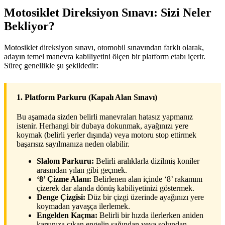
Motosiklet Direksiyon Sınavı: Sizi Neler
Bekliyor?
Motosiklet direksiyon sınavı, otomobil sınavından farklı olarak,
adayın temel manevra kabiliyetini ölçen bir platform etabı içerir.
Süreç genellikle şu şekildedir:
1. Platform Parkuru (Kapalı Alan Sınavı)
Bu aşamada sizden belirli manevraları hatasız yapmanız
istenir. Herhangi bir dubaya dokunmak, ayağınızı yere
koymak (belirli yerler dışında) veya motoru stop ettirmek
başarısız sayılmanıza neden olabilir.
Slalom Parkuru:
Belirli aralıklarla dizilmiş koniler
arasından yılan gibi geçmek.
‘8’ Çizme Alanı:
Belirlenen alan içinde ‘8’ rakamını
çizerek dar alanda dönüş kabiliyetinizi göstermek.
Denge Çizgisi:
Düz bir çizgi üzerinde ayağınızı yere
koymadan yavaşça ilerlemek.
Engelden Kaçma:
Belirli bir hızda ilerlerken aniden
karşınıza çıkan engelin sağından veya solundan