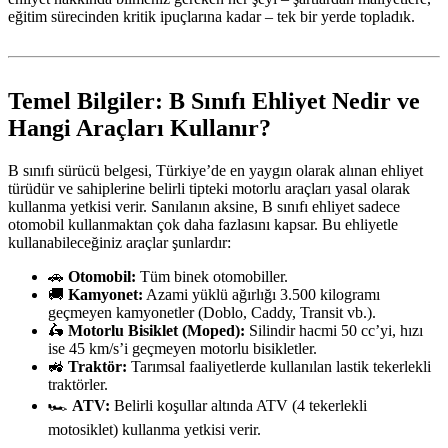
eğitim sürecinden kritik ipuçlarına kadar – tek bir yerde topladık.
Temel Bilgiler: B Sınıfı Ehliyet Nedir ve
Hangi Araçları Kullanır?
B sınıfı sürücü belgesi, Türkiye’de en yaygın olarak alınan ehliyet
türüdür ve sahiplerine belirli tipteki motorlu araçları yasal olarak
kullanma yetkisi verir. Sanılanın aksine, B sınıfı ehliyet sadece
otomobil kullanmaktan çok daha fazlasını kapsar. Bu ehliyetle
kullanabileceğiniz araçlar şunlardır:
🚗
Otomobil:
Tüm binek otomobiller.
🚚
Kamyonet:
Azami yüklü ağırlığı 3.500 kilogramı
geçmeyen kamyonetler (Doblo, Caddy, Transit vb.).
🛵
Motorlu Bisiklet (Moped):
Silindir hacmi 50 cc’yi, hızı
ise 45 km/s’i geçmeyen motorlu bisikletler.
🚜
Traktör:
Tarımsal faaliyetlerde kullanılan lastik tekerlekli
traktörler.
🏎️
ATV:
Belirli koşullar altında ATV (4 tekerlekli
motosiklet) kullanma yetkisi verir.