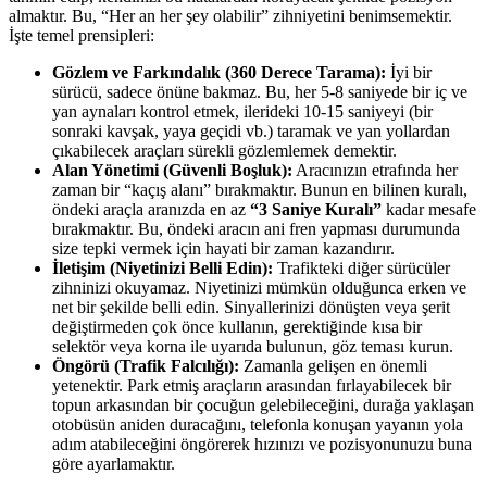
almaktır. Bu, “Her an her şey olabilir” zihniyetini benimsemektir.
İşte temel prensipleri:
Gözlem ve Farkındalık (360 Derece Tarama):
İyi bir
sürücü, sadece önüne bakmaz. Bu, her 5-8 saniyede bir iç ve
yan aynaları kontrol etmek, ilerideki 10-15 saniyeyi (bir
sonraki kavşak, yaya geçidi vb.) taramak ve yan yollardan
çıkabilecek araçları sürekli gözlemlemek demektir.
Alan Yönetimi (Güvenli Boşluk):
Aracınızın etrafında her
zaman bir “kaçış alanı” bırakmaktır. Bunun en bilinen kuralı,
öndeki araçla aranızda en az
“3 Saniye Kuralı”
kadar mesafe
bırakmaktır. Bu, öndeki aracın ani fren yapması durumunda
size tepki vermek için hayati bir zaman kazandırır.
İletişim (Niyetinizi Belli Edin):
Trafikteki diğer sürücüler
zihninizi okuyamaz. Niyetinizi mümkün olduğunca erken ve
net bir şekilde belli edin. Sinyallerinizi dönüşten veya şerit
değiştirmeden çok önce kullanın, gerektiğinde kısa bir
selektör veya korna ile uyarıda bulunun, göz teması kurun.
Öngörü (Trafik Falcılığı):
Zamanla gelişen en önemli
yetenektir. Park etmiş araçların arasından fırlayabilecek bir
topun arkasından bir çocuğun gelebileceğini, durağa yaklaşan
otobüsün aniden duracağını, telefonla konuşan yayanın yola
adım atabileceğini öngörerek hızınızı ve pozisyonunuzu buna
göre ayarlamaktır.