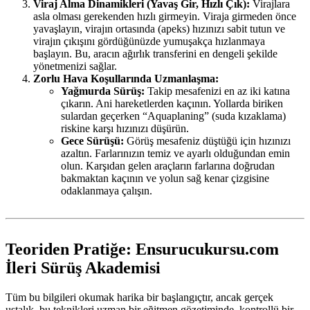
Viraj Alma Dinamikleri (Yavaş Gir, Hızlı Çık):
Virajlara
asla olması gerekenden hızlı girmeyin. Viraja girmeden önce
yavaşlayın, virajın ortasında (apeks) hızınızı sabit tutun ve
virajın çıkışını gördüğünüzde yumuşakça hızlanmaya
başlayın. Bu, aracın ağırlık transferini en dengeli şekilde
yönetmenizi sağlar.
Zorlu Hava Koşullarında Uzmanlaşma:
Yağmurda Sürüş:
Takip mesafenizi en az iki katına
çıkarın. Ani hareketlerden kaçının. Yollarda biriken
sulardan geçerken “Aquaplaning” (suda kızaklama)
riskine karşı hızınızı düşürün.
Gece Sürüşü:
Görüş mesafeniz düştüğü için hızınızı
azaltın. Farlarınızın temiz ve ayarlı olduğundan emin
olun. Karşıdan gelen araçların farlarına doğrudan
bakmaktan kaçının ve yolun sağ kenar çizgisine
odaklanmaya çalışın.
Teoriden Pratiğe: Ensurucukursu.com
İleri Sürüş Akademisi
Tüm bu bilgileri okumak harika bir başlangıçtır, ancak gerçek
ustalık, bu teknikleri uzman bir eğitmen gözetiminde, kontrollü bir