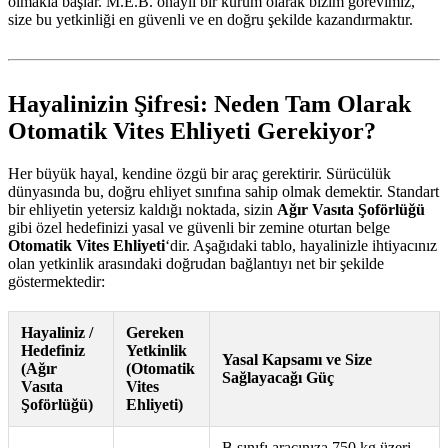
olmakla başlar. M.E.B. onaylı bir kurum olarak bizim görevimiz,
size bu yetkinliği en güvenli ve en doğru şekilde kazandırmaktır.
Hayalinizin Şifresi: Neden Tam Olarak
Otomatik Vites Ehliyeti Gerekiyor?
Her büyük hayal, kendine özgü bir araç gerektirir. Sürücülük
dünyasında bu, doğru ehliyet sınıfına sahip olmak demektir. Standart
bir ehliyetin yetersiz kaldığı noktada, sizin
Ağır Vasıta Şoförlüğü
gibi özel hedefinizi yasal ve güvenli bir zemine oturtan belge
Otomatik Vites Ehliyeti
‘dir. Aşağıdaki tablo, hayalinizle ihtiyacınız
olan yetkinlik arasındaki doğrudan bağlantıyı net bir şekilde
göstermektedir:
Hayaliniz /
Gereken
Hedefiniz
Yetkinlik
Yasal Kapsamı ve Size
(Ağır
(Otomatik
Sağlayacağı Güç
Vasıta
Vites
Şoförlüğü)
Ehliyeti)
B sınıfı aracınıza 750 kg üzeri