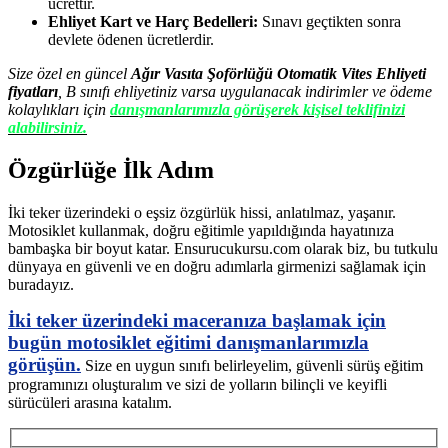
ücrettir.
Ehliyet Kart ve Harç Bedelleri:
Sınavı geçtikten sonra
devlete ödenen ücretlerdir.
Size özel en güncel
Ağır Vasıta Şoförlüğü Otomatik Vites Ehliyeti
fiyatları
, B sınıfı ehliyetiniz varsa uygulanacak indirimler ve ödeme
kolaylıkları için
danışmanlarımızla görüşerek kişisel teklifinizi
alabilirsiniz.
Özgürlüğe İlk Adım
İki teker üzerindeki o eşsiz özgürlük hissi, anlatılmaz, yaşanır.
Motosiklet kullanmak, doğru eğitimle yapıldığında hayatınıza
bambaşka bir boyut katar. Ensurucukursu.com olarak biz, bu tutkulu
dünyaya en güvenli ve en doğru adımlarla girmenizi sağlamak için
buradayız.
İki teker üzerindeki maceranıza başlamak için
bugün motosiklet eğitimi danışmanlarımızla
görüşün.
Size en uygun sınıfı belirleyelim, güvenli sürüş eğitim
programınızı oluşturalım ve sizi de yolların bilinçli ve keyifli
sürücüleri arasına katalım.