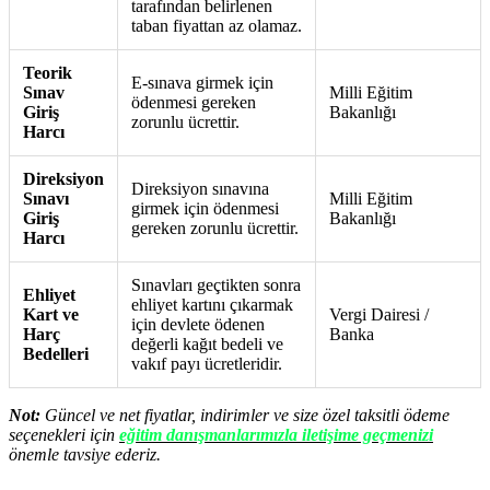
tarafından belirlenen
taban fiyattan az olamaz.
Teorik
E-sınava girmek için
Sınav
Milli Eğitim
ödenmesi gereken
Giriş
Bakanlığı
zorunlu ücrettir.
Harcı
Direksiyon
Direksiyon sınavına
Sınavı
Milli Eğitim
girmek için ödenmesi
Giriş
Bakanlığı
gereken zorunlu ücrettir.
Harcı
Sınavları geçtikten sonra
Ehliyet
ehliyet kartını çıkarmak
Kart ve
Vergi Dairesi /
için devlete ödenen
Harç
Banka
değerli kağıt bedeli ve
Bedelleri
vakıf payı ücretleridir.
Not:
Güncel ve net fiyatlar, indirimler ve size özel taksitli ödeme
seçenekleri için
eğitim danışmanlarımızla iletişime geçmenizi
önemle tavsiye ederiz.