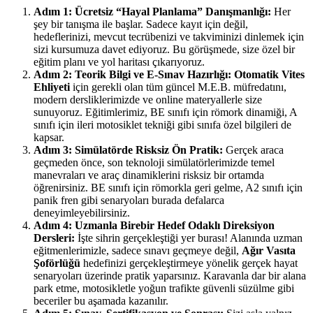
Adım 1: Ücretsiz “Hayal Planlama” Danışmanlığı:
Her
şey bir tanışma ile başlar. Sadece kayıt için değil,
hedeflerinizi, mevcut tecrübenizi ve takviminizi dinlemek için
sizi kursumuza davet ediyoruz. Bu görüşmede, size özel bir
eğitim planı ve yol haritası çıkarıyoruz.
Adım 2: Teorik Bilgi ve E-Sınav Hazırlığı:
Otomatik Vites
Ehliyeti
için gerekli olan tüm güncel M.E.B. müfredatını,
modern dersliklerimizde ve online materyallerle size
sunuyoruz. Eğitimlerimiz, BE sınıfı için römork dinamiği, A
sınıfı için ileri motosiklet tekniği gibi sınıfa özel bilgileri de
kapsar.
Adım 3: Simülatörde Risksiz Ön Pratik:
Gerçek araca
geçmeden önce, son teknoloji simülatörlerimizde temel
manevraları ve araç dinamiklerini risksiz bir ortamda
öğrenirsiniz. BE sınıfı için römorkla geri gelme, A2 sınıfı için
panik fren gibi senaryoları burada defalarca
deneyimleyebilirsiniz.
Adım 4: Uzmanla Birebir Hedef Odaklı Direksiyon
Dersleri:
İşte sihrin gerçekleştiği yer burası! Alanında uzman
eğitmenlerimizle, sadece sınavı geçmeye değil,
Ağır Vasıta
Şoförlüğü
hedefinizi gerçekleştirmeye yönelik gerçek hayat
senaryoları üzerinde pratik yaparsınız. Karavanla dar bir alana
park etme, motosikletle yoğun trafikte güvenli süzülme gibi
beceriler bu aşamada kazanılır.