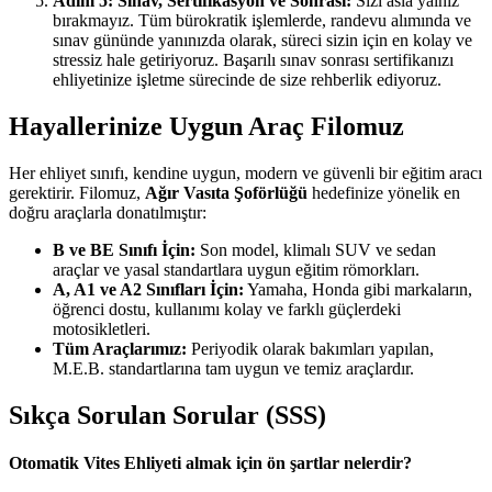
Adım 5: Sınav, Sertifikasyon ve Sonrası:
Sizi asla yalnız
bırakmayız. Tüm bürokratik işlemlerde, randevu alımında ve
sınav gününde yanınızda olarak, süreci sizin için en kolay ve
stressiz hale getiriyoruz. Başarılı sınav sonrası sertifikanızı
ehliyetinize işletme sürecinde de size rehberlik ediyoruz.
Hayallerinize Uygun Araç Filomuz
Her ehliyet sınıfı, kendine uygun, modern ve güvenli bir eğitim aracı
gerektirir. Filomuz,
Ağır Vasıta Şoförlüğü
hedefinize yönelik en
doğru araçlarla donatılmıştır:
B ve BE Sınıfı İçin:
Son model, klimalı SUV ve sedan
araçlar ve yasal standartlara uygun eğitim römorkları.
A, A1 ve A2 Sınıfları İçin:
Yamaha, Honda gibi markaların,
öğrenci dostu, kullanımı kolay ve farklı güçlerdeki
motosikletleri.
Tüm Araçlarımız:
Periyodik olarak bakımları yapılan,
M.E.B. standartlarına tam uygun ve temiz araçlardır.
Sıkça Sorulan Sorular (SSS)
Otomatik Vites Ehliyeti almak için ön şartlar nelerdir?