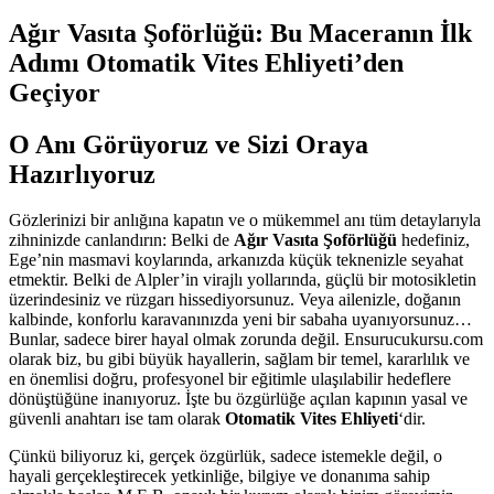
Ağır Vasıta Şoförlüğü: Bu Maceranın İlk
Adımı Otomatik Vites Ehliyeti’den
Geçiyor
O Anı Görüyoruz ve Sizi Oraya
Hazırlıyoruz
Gözlerinizi bir anlığına kapatın ve o mükemmel anı tüm detaylarıyla
zihninizde canlandırın: Belki de
Ağır Vasıta Şoförlüğü
hedefiniz,
Ege’nin masmavi koylarında, arkanızda küçük teknenizle seyahat
etmektir. Belki de Alpler’in virajlı yollarında, güçlü bir motosikletin
üzerindesiniz ve rüzgarı hissediyorsunuz. Veya ailenizle, doğanın
kalbinde, konforlu karavanınızda yeni bir sabaha uyanıyorsunuz…
Bunlar, sadece birer hayal olmak zorunda değil. Ensurucukursu.com
olarak biz, bu gibi büyük hayallerin, sağlam bir temel, kararlılık ve
en önemlisi doğru, profesyonel bir eğitimle ulaşılabilir hedeflere
dönüştüğüne inanıyoruz. İşte bu özgürlüğe açılan kapının yasal ve
güvenli anahtarı ise tam olarak
Otomatik Vites Ehliyeti
‘dir.
Çünkü biliyoruz ki, gerçek özgürlük, sadece istemekle değil, o
hayali gerçekleştirecek yetkinliğe, bilgiye ve donanıma sahip