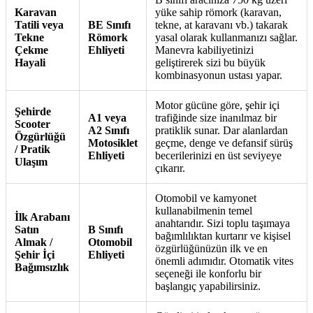
Karavan
yüke sahip römork (karavan,
Tatili veya
BE Sınıfı
tekne, at karavanı vb.) takarak
Tekne
Römork
yasal olarak kullanmanızı sağlar.
Çekme
Ehliyeti
Manevra kabiliyetinizi
Hayali
geliştirerek sizi bu büyük
kombinasyonun ustası yapar.
Motor gücüne göre, şehir içi
Şehirde
A1 veya
trafiğinde size inanılmaz bir
Scooter
A2 Sınıfı
pratiklik sunar. Dar alanlardan
Özgürlüğü
Motosiklet
geçme, denge ve defansif sürüş
/ Pratik
Ehliyeti
becerilerinizi en üst seviyeye
Ulaşım
çıkarır.
Otomobil ve kamyonet
kullanabilmenin temel
İlk Arabanı
anahtarıdır. Sizi toplu taşımaya
Satın
B Sınıfı
bağımlılıktan kurtarır ve kişisel
Almak /
Otomobil
özgürlüğünüzün ilk ve en
Şehir İçi
Ehliyeti
önemli adımıdır. Otomatik vites
Bağımsızlık
seçeneği ile konforlu bir
başlangıç yapabilirsiniz.