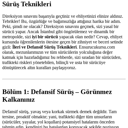
Sürüş Teknikleri
Direksiyon sınavını başarıyla geçtiniz ve ehliyetinizi elinize aldınız.
Tebrikler! Bu, özgürlüğe ve bağımsızlığa attığınız harika bir adım.
Peki, şimdi ne olacak? Direksiyon sınavını geçmek, sizi yasal bir
sürücü yapar. Ancak İstanbul gibi öngörülemez ve dinamik bir
metropolde, sizi
iyi bir sürücü
yapacak olan nedir? Cevap, ehliyet
kursunda öğrenilenlerin ötesine geçen bir zihniyet ve beceri setinde
gizli:
İleri ve Defansif Sürüş Teknikleri
. Ensurucukursu.com
olarak, mezunlarımızın ve tüm sürücülerin yolculuğuna değer
katmak için hazırladığımız bu rehberde, sizi sıradan bir sürücüden,
trafikteki riskleri yönetebilen, bilinçli ve usta bir sürücüye
dönüştürecek altın kuralları paylaşıyoruz.
Bölüm 1: Defansif Sürüş – Görünmez
Kalkanınız
Defansif sürüş, yavaş veya korkak sürmek demek değildir. Tam
tersine, proaktif olmaktır; yani, trafikteki diğer tüm unsurların
(sürücüler, yayalar, yol koşulları) potansiyel hatalarını önceden
tahmin edip, kendinizi bu hatalardan koruyacak şekilde pozisyon