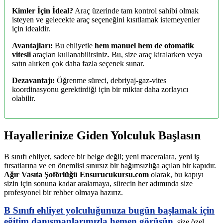
Kimler İçin İdeal?
Araç üzerinde tam kontrol sahibi olmak
isteyen ve gelecekte araç seçeneğini kısıtlamak istemeyenler
için idealdir.
Avantajları:
Bu ehliyetle
hem manuel hem de otomatik
vitesli
araçları kullanabilirsiniz. Bu, size araç kiralarken veya
satın alırken çok daha fazla seçenek sunar.
Dezavantajı:
Öğrenme süreci, debriyaj-gaz-vites
koordinasyonu gerektirdiği için bir miktar daha zorlayıcı
olabilir.
Hayallerinize Giden Yolculuk Başlasın
B sınıfı ehliyet, sadece bir belge değil; yeni maceralara, yeni iş
fırsatlarına ve en önemlisi sınırsız bir bağımsızlığa açılan bir kapıdır.
Ağır Vasıta Şoförlüğü Ensurucukursu.com
olarak, bu kapıyı
sizin için sonuna kadar aralamaya, sürecin her adımında size
profesyonel bir rehber olmaya hazırız.
B Sınıfı ehliyet yolculuğunuza bugün başlamak için
eğitim danışmanlarımızla hemen görüşün
, size özel