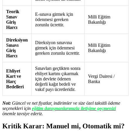
Teorik
E-sınava girmek için
Sınav
Milli Eğitim
ödenmesi gereken
Giriş
Bakanlığı
zorunlu ücrettir.
Harcı
Direksiyon
Direksiyon sınavına
Sınavı
Milli Eğitim
girmek için ödenmesi
Giriş
Bakanlığı
gereken zorunlu ücrettir.
Harcı
Sınavları geçtikten sonra
Ehliyet
ehliyet kartını çıkarmak
Kart ve
Vergi Dairesi /
için devlete ödenen
Harç
Banka
değerli kağıt bedeli ve
Bedelleri
vakıf payı ücretleridir.
Not:
Güncel ve net fiyatlar, indirimler ve size özel taksitli ödeme
seçenekleri için
eğitim danışmanlarımızla iletişime geçmenizi
önemle tavsiye ederiz.
Kritik Karar: Manuel mi, Otomatik mi?