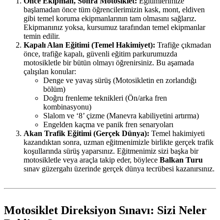
Önce Ekipman, Sonra Motosiklet:
Eğitimlerimize
başlamadan önce tüm öğrencilerimizin kask, mont, eldiven
gibi temel koruma ekipmanlarının tam olmasını sağlarız.
Ekipmanınız yoksa, kursumuz tarafından temel ekipmanlar
temin edilir.
Kapalı Alan Eğitimi (Temel Hakimiyet):
Trafiğe çıkmadan
önce, trafiğe kapalı, güvenli eğitim parkurumuzda
motosikletle bir bütün olmayı öğrenirsiniz. Bu aşamada
çalışılan konular:
Denge ve yavaş sürüş (Motosikletin en zorlandığı
bölüm)
Doğru frenleme teknikleri (Ön/arka fren
kombinasyonu)
Slalom ve ‘8’ çizme (Manevra kabiliyetini artırma)
Engelden kaçma ve panik fren senaryoları
Akan Trafik Eğitimi (Gerçek Dünya):
Temel hakimiyeti
kazandıktan sonra, uzman eğitmenimizle birlikte gerçek trafik
koşullarında sürüş yaparsınız. Eğitmenimiz sizi başka bir
motosikletle veya araçla takip eder, böylece
Balkan Turu
sınav güzergahı üzerinde gerçek dünya tecrübesi kazanırsınız.
Motosiklet Direksiyon Sınavı: Sizi Neler