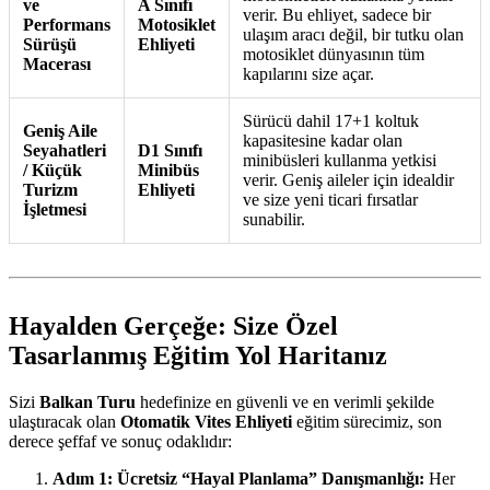
ve
A Sınıfı
verir. Bu ehliyet, sadece bir
Performans
Motosiklet
ulaşım aracı değil, bir tutku olan
Sürüşü
Ehliyeti
motosiklet dünyasının tüm
Macerası
kapılarını size açar.
Sürücü dahil 17+1 koltuk
Geniş Aile
kapasitesine kadar olan
Seyahatleri
D1 Sınıfı
minibüsleri kullanma yetkisi
/ Küçük
Minibüs
verir. Geniş aileler için idealdir
Turizm
Ehliyeti
ve size yeni ticari fırsatlar
İşletmesi
sunabilir.
Hayalden Gerçeğe: Size Özel
Tasarlanmış Eğitim Yol Haritanız
Sizi
Balkan Turu
hedefinize en güvenli ve en verimli şekilde
ulaştıracak olan
Otomatik Vites Ehliyeti
eğitim sürecimiz, son
derece şeffaf ve sonuç odaklıdır:
Adım 1: Ücretsiz “Hayal Planlama” Danışmanlığı:
Her