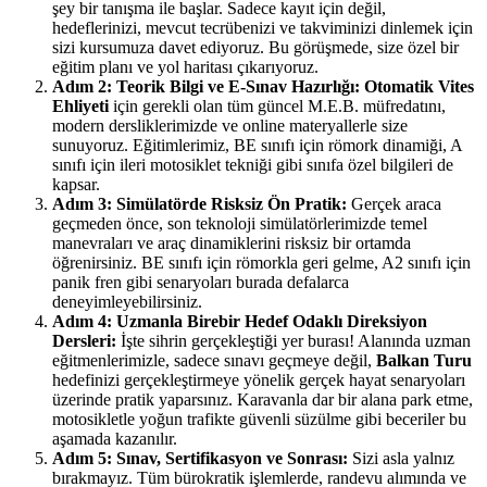
şey bir tanışma ile başlar. Sadece kayıt için değil,
hedeflerinizi, mevcut tecrübenizi ve takviminizi dinlemek için
sizi kursumuza davet ediyoruz. Bu görüşmede, size özel bir
eğitim planı ve yol haritası çıkarıyoruz.
Adım 2: Teorik Bilgi ve E-Sınav Hazırlığı:
Otomatik Vites
Ehliyeti
için gerekli olan tüm güncel M.E.B. müfredatını,
modern dersliklerimizde ve online materyallerle size
sunuyoruz. Eğitimlerimiz, BE sınıfı için römork dinamiği, A
sınıfı için ileri motosiklet tekniği gibi sınıfa özel bilgileri de
kapsar.
Adım 3: Simülatörde Risksiz Ön Pratik:
Gerçek araca
geçmeden önce, son teknoloji simülatörlerimizde temel
manevraları ve araç dinamiklerini risksiz bir ortamda
öğrenirsiniz. BE sınıfı için römorkla geri gelme, A2 sınıfı için
panik fren gibi senaryoları burada defalarca
deneyimleyebilirsiniz.
Adım 4: Uzmanla Birebir Hedef Odaklı Direksiyon
Dersleri:
İşte sihrin gerçekleştiği yer burası! Alanında uzman
eğitmenlerimizle, sadece sınavı geçmeye değil,
Balkan Turu
hedefinizi gerçekleştirmeye yönelik gerçek hayat senaryoları
üzerinde pratik yaparsınız. Karavanla dar bir alana park etme,
motosikletle yoğun trafikte güvenli süzülme gibi beceriler bu
aşamada kazanılır.
Adım 5: Sınav, Sertifikasyon ve Sonrası:
Sizi asla yalnız
bırakmayız. Tüm bürokratik işlemlerde, randevu alımında ve