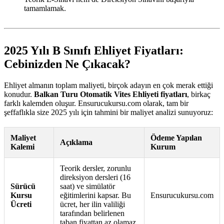
tamamlamak.
2025 Yılı B Sınıfı Ehliyet Fiyatları:
Cebinizden Ne Çıkacak?
Ehliyet almanın toplam maliyeti, birçok adayın en çok merak ettiği
konudur.
Balkan Turu Otomatik Vites Ehliyeti fiyatları
, birkaç
farklı kalemden oluşur. Ensurucukursu.com olarak, tam bir
şeffaflıkla size 2025 yılı için tahmini bir maliyet analizi sunuyoruz:
Maliyet
Ödeme Yapılan
Açıklama
Kalemi
Kurum
Teorik dersler, zorunlu
direksiyon dersleri (16
Sürücü
saat) ve simülatör
Kursu
eğitimlerini kapsar. Bu
Ensurucukursu.com
Ücreti
ücret, her ilin valiliği
tarafından belirlenen
taban fiyattan az olamaz.