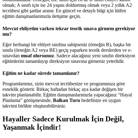
olmak; A sınıfı için ise 24 yaşını doldurmuş olmak veya 2 yıllık A2
tecrübesi gibi şartlar aranır. En güncel ve detaylı bilgi için lütfen
eğitim danışmanlarımızla iletişime geçin.
Mevcut ehliyetim varken tekrar teorik sınava girmem gerekiyor
mu?
Eğer herhangi bir ehliyet sınıfına sahipseniz (örneğin B), başka bir
sınıfa (örneğin A2 veya BE) geçiş yaparken teorik derslerden ve e-
sınavdan
muaf olursunuz
. Sadece alacağınız yeni sınıfın direksiyon
eğitimlerini tamamlayıp direksiyon sınavına girmeniz yeterlidir.
Eğitim ne kadar sürede tamamlanır?
Programlarımız, sizin mevcut tecrübenize ve programınıza göre
esneklik gösterir. Birkaç haftadan birkaç aya kadar değişen bir
takvim planlanabilir. Eğitim danışmanlarımızla yapacağınız “Hayal
Planlama” görüşmesinde,
Balkan Turu
hedefinize en uygun
takvimi birlikte oluşturabilirsiniz.
Hayaller Sadece Kurulmak İçin Değil,
Yaşanmak İçindir!