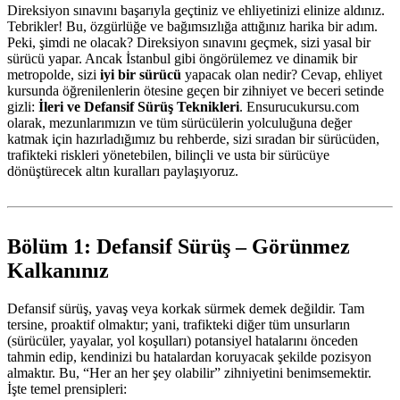
Direksiyon sınavını başarıyla geçtiniz ve ehliyetinizi elinize aldınız.
Tebrikler! Bu, özgürlüğe ve bağımsızlığa attığınız harika bir adım.
Peki, şimdi ne olacak? Direksiyon sınavını geçmek, sizi yasal bir
sürücü yapar. Ancak İstanbul gibi öngörülemez ve dinamik bir
metropolde, sizi
iyi bir sürücü
yapacak olan nedir? Cevap, ehliyet
kursunda öğrenilenlerin ötesine geçen bir zihniyet ve beceri setinde
gizli:
İleri ve Defansif Sürüş Teknikleri
. Ensurucukursu.com
olarak, mezunlarımızın ve tüm sürücülerin yolculuğuna değer
katmak için hazırladığımız bu rehberde, sizi sıradan bir sürücüden,
trafikteki riskleri yönetebilen, bilinçli ve usta bir sürücüye
dönüştürecek altın kuralları paylaşıyoruz.
Bölüm 1: Defansif Sürüş – Görünmez
Kalkanınız
Defansif sürüş, yavaş veya korkak sürmek demek değildir. Tam
tersine, proaktif olmaktır; yani, trafikteki diğer tüm unsurların
(sürücüler, yayalar, yol koşulları) potansiyel hatalarını önceden
tahmin edip, kendinizi bu hatalardan koruyacak şekilde pozisyon
almaktır. Bu, “Her an her şey olabilir” zihniyetini benimsemektir.
İşte temel prensipleri: