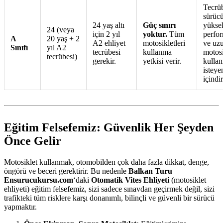
Tecrüb
sürücü
24 yaş altı
Güç sınırı
yükse
24 (veya
için 2 yıl
yoktur.
Tüm
perfor
A
20 yaş + 2
A2 ehliyet
motosikletleri
ve uz
Sınıfı
yıl A2
tecrübesi
kullanma
motosi
tecrübesi)
gerekir.
yetkisi verir.
kulla
isteye
içindir
Eğitim Felsefemiz: Güvenlik Her Şeyden
Önce Gelir
Motosiklet kullanmak, otomobilden çok daha fazla dikkat, denge,
öngörü ve beceri gerektirir. Bu nedenle
Balkan Turu
Ensurucukursu.com
‘daki
Otomatik Vites Ehliyeti
(motosiklet
ehliyeti) eğitim felsefemiz, sizi sadece sınavdan geçirmek değil, sizi
trafikteki tüm risklere karşı donanımlı, bilinçli ve güvenli bir sürücü
yapmaktır.