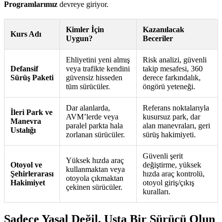
Programlarımız
devreye giriyor.
Kimler İçin
Kazanılacak
Kurs Adı
Uygun?
Beceriler
Ehliyetini yeni almış
Risk analizi, güvenli
Defansif
veya trafikte kendini
takip mesafesi, 360
Sürüş Paketi
güvensiz hisseden
derece farkındalık,
tüm sürücüler.
öngörü yeteneği.
Dar alanlarda,
Referans noktalarıyla
İleri Park ve
AVM’lerde veya
kusursuz park, dar
Manevra
paralel parkta hala
alan manevraları, geri
Ustalığı
zorlanan sürücüler.
sürüş hakimiyeti.
Güvenli şerit
Yüksek hızda araç
Otoyol ve
değiştirme, yüksek
kullanmaktan veya
Şehirlerarası
hızda araç kontrolü,
otoyola çıkmaktan
Hakimiyet
otoyol giriş/çıkış
çekinen sürücüler.
kuralları.
Sadece Yasal Değil, Usta Bir Sürücü Olun