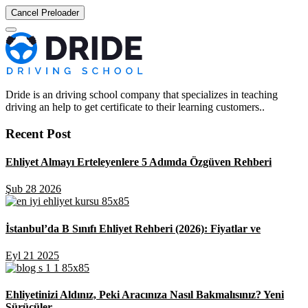
Cancel Preloader
Dride is an driving school company that specializes in teaching
driving an help to get certificate to their learning customers..
Recent Post
Ehliyet Almayı Erteleyenlere 5 Adımda Özgüven Rehberi
Şub 28 2026
İstanbul’da B Sınıfı Ehliyet Rehberi (2026): Fiyatlar ve
Eyl 21 2025
Ehliyetinizi Aldınız, Peki Aracınıza Nasıl Bakmalısınız? Yeni
Sürücüler