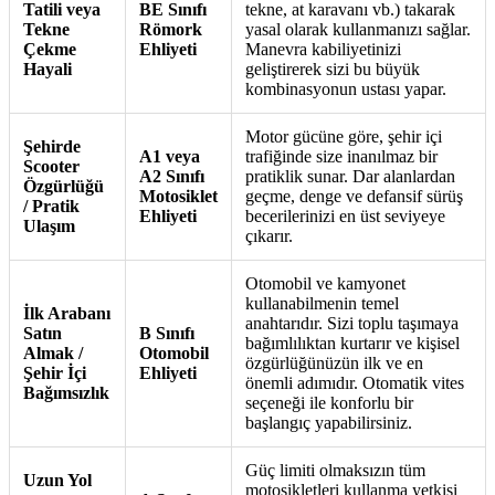
Tatili veya
BE Sınıfı
tekne, at karavanı vb.) takarak
Tekne
Römork
yasal olarak kullanmanızı sağlar.
Çekme
Ehliyeti
Manevra kabiliyetinizi
Hayali
geliştirerek sizi bu büyük
kombinasyonun ustası yapar.
Motor gücüne göre, şehir içi
Şehirde
A1 veya
trafiğinde size inanılmaz bir
Scooter
A2 Sınıfı
pratiklik sunar. Dar alanlardan
Özgürlüğü
Motosiklet
geçme, denge ve defansif sürüş
/ Pratik
Ehliyeti
becerilerinizi en üst seviyeye
Ulaşım
çıkarır.
Otomobil ve kamyonet
kullanabilmenin temel
İlk Arabanı
anahtarıdır. Sizi toplu taşımaya
Satın
B Sınıfı
bağımlılıktan kurtarır ve kişisel
Almak /
Otomobil
özgürlüğünüzün ilk ve en
Şehir İçi
Ehliyeti
önemli adımıdır. Otomatik vites
Bağımsızlık
seçeneği ile konforlu bir
başlangıç yapabilirsiniz.
Güç limiti olmaksızın tüm
Uzun Yol
motosikletleri kullanma yetkisi