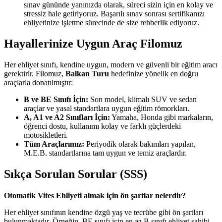
sınav gününde yanınızda olarak, süreci sizin için en kolay ve
stressiz hale getiriyoruz. Başarılı sınav sonrası sertifikanızı
ehliyetinize işletme sürecinde de size rehberlik ediyoruz.
Hayallerinize Uygun Araç Filomuz
Her ehliyet sınıfı, kendine uygun, modern ve güvenli bir eğitim aracı
gerektirir. Filomuz,
Balkan Turu
hedefinize yönelik en doğru
araçlarla donatılmıştır:
B ve BE Sınıfı İçin:
Son model, klimalı SUV ve sedan
araçlar ve yasal standartlara uygun eğitim römorkları.
A, A1 ve A2 Sınıfları İçin:
Yamaha, Honda gibi markaların,
öğrenci dostu, kullanımı kolay ve farklı güçlerdeki
motosikletleri.
Tüm Araçlarımız:
Periyodik olarak bakımları yapılan,
M.E.B. standartlarına tam uygun ve temiz araçlardır.
Sıkça Sorulan Sorular (SSS)
Otomatik Vites Ehliyeti almak için ön şartlar nelerdir?
Her ehliyet sınıfının kendine özgü yaş ve tecrübe gibi ön şartları
bulunmaktadır. Örneğin, BE sınıfı için en az B sınıfı ehliyet sahibi