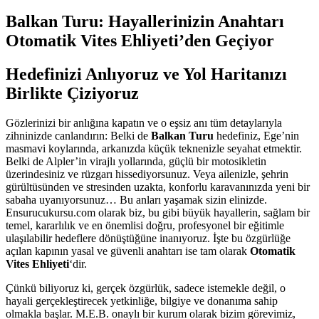
Balkan Turu: Hayallerinizin Anahtarı
Otomatik Vites Ehliyeti’den Geçiyor
Hedefinizi Anlıyoruz ve Yol Haritanızı
Birlikte Çiziyoruz
Gözlerinizi bir anlığına kapatın ve o eşsiz anı tüm detaylarıyla
zihninizde canlandırın: Belki de
Balkan Turu
hedefiniz, Ege’nin
masmavi koylarında, arkanızda küçük teknenizle seyahat etmektir.
Belki de Alpler’in virajlı yollarında, güçlü bir motosikletin
üzerindesiniz ve rüzgarı hissediyorsunuz. Veya ailenizle, şehrin
gürültüsünden ve stresinden uzakta, konforlu karavanınızda yeni bir
sabaha uyanıyorsunuz… Bu anları yaşamak sizin elinizde.
Ensurucukursu.com olarak biz, bu gibi büyük hayallerin, sağlam bir
temel, kararlılık ve en önemlisi doğru, profesyonel bir eğitimle
ulaşılabilir hedeflere dönüştüğüne inanıyoruz. İşte bu özgürlüğe
açılan kapının yasal ve güvenli anahtarı ise tam olarak
Otomatik
Vites Ehliyeti
‘dir.
Çünkü biliyoruz ki, gerçek özgürlük, sadece istemekle değil, o
hayali gerçekleştirecek yetkinliğe, bilgiye ve donanıma sahip
olmakla başlar. M.E.B. onaylı bir kurum olarak bizim görevimiz,