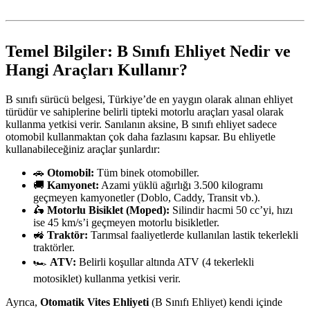
Temel Bilgiler: B Sınıfı Ehliyet Nedir ve
Hangi Araçları Kullanır?
B sınıfı sürücü belgesi, Türkiye’de en yaygın olarak alınan ehliyet
türüdür ve sahiplerine belirli tipteki motorlu araçları yasal olarak
kullanma yetkisi verir. Sanılanın aksine, B sınıfı ehliyet sadece
otomobil kullanmaktan çok daha fazlasını kapsar. Bu ehliyetle
kullanabileceğiniz araçlar şunlardır:
🚗
Otomobil:
Tüm binek otomobiller.
🚚
Kamyonet:
Azami yüklü ağırlığı 3.500 kilogramı
geçmeyen kamyonetler (Doblo, Caddy, Transit vb.).
🛵
Motorlu Bisiklet (Moped):
Silindir hacmi 50 cc’yi, hızı
ise 45 km/s’i geçmeyen motorlu bisikletler.
🚜
Traktör:
Tarımsal faaliyetlerde kullanılan lastik tekerlekli
traktörler.
🏎️
ATV:
Belirli koşullar altında ATV (4 tekerlekli
motosiklet) kullanma yetkisi verir.
Ayrıca,
Otomatik Vites Ehliyeti
(B Sınıfı Ehliyet) kendi içinde