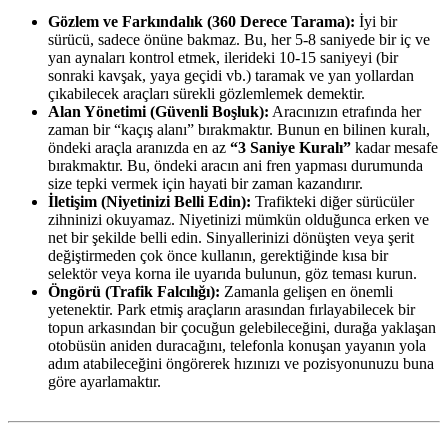
Gözlem ve Farkındalık (360 Derece Tarama):
İyi bir
sürücü, sadece önüne bakmaz. Bu, her 5-8 saniyede bir iç ve
yan aynaları kontrol etmek, ilerideki 10-15 saniyeyi (bir
sonraki kavşak, yaya geçidi vb.) taramak ve yan yollardan
çıkabilecek araçları sürekli gözlemlemek demektir.
Alan Yönetimi (Güvenli Boşluk):
Aracınızın etrafında her
zaman bir “kaçış alanı” bırakmaktır. Bunun en bilinen kuralı,
öndeki araçla aranızda en az
“3 Saniye Kuralı”
kadar mesafe
bırakmaktır. Bu, öndeki aracın ani fren yapması durumunda
size tepki vermek için hayati bir zaman kazandırır.
İletişim (Niyetinizi Belli Edin):
Trafikteki diğer sürücüler
zihninizi okuyamaz. Niyetinizi mümkün olduğunca erken ve
net bir şekilde belli edin. Sinyallerinizi dönüşten veya şerit
değiştirmeden çok önce kullanın, gerektiğinde kısa bir
selektör veya korna ile uyarıda bulunun, göz teması kurun.
Öngörü (Trafik Falcılığı):
Zamanla gelişen en önemli
yetenektir. Park etmiş araçların arasından fırlayabilecek bir
topun arkasından bir çocuğun gelebileceğini, durağa yaklaşan
otobüsün aniden duracağını, telefonla konuşan yayanın yola
adım atabileceğini öngörerek hızınızı ve pozisyonunuzu buna
göre ayarlamaktır.