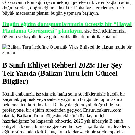
O karavanın kontağını çevirmek için gereken ilk ve en sağlam adım,
doğru yerden, doğru eğitimi almaktır. Daha fazla ertelemeyin. O
büyük maceranın planını bugün yapmaya başlayın.
Bugün eğitim danışmanlarımızla ücretsiz bir “Hayal
Planlama Görüşmesi” planlayın
, size özel tekliflerimizi
öğrenin ve hayallerinize giden yolda ilk adımı birlikte atalım.
B Sınıfı Ehliyet Rehberi 2025: Her Şey
Tek Yazıda (Balkan Turu İçin Güncel
Bilgiler)
Kendi arabanızla işe gitmek, hafta sonu sevdiklerinizle küçük bir
kaçamak yapmak veya sadece yağmurlu bir günde toplu taşıma
beklemekten kurtulmak… Bu hayale giden yol, doğru bilgi ve
profesyonel bir eğitim sürecinden geçiyor. Ensurucukursu.com
olarak,
Balkan Turu
bölgesindeki sürücü adayları için
hazırladığımız bu kapsamlı rehberde, 2025 yılı itibarıyla B sınıfı
ehliyet hakkında bilmeniz gereken her şeyi – şartlardan maliyetlere,
eğitim sürecinden kritik ipuçlarına kadar – tek bir yerde topladık.