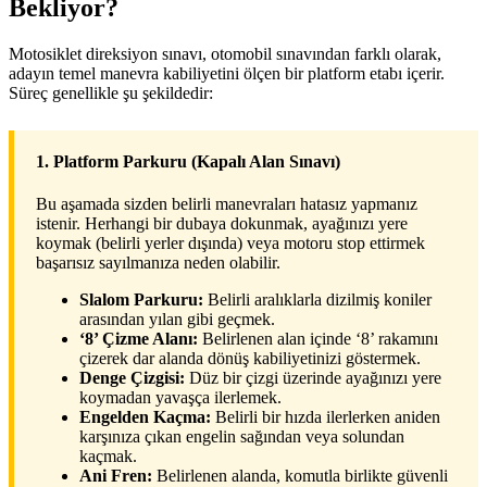
Bekliyor?
Motosiklet direksiyon sınavı, otomobil sınavından farklı olarak,
adayın temel manevra kabiliyetini ölçen bir platform etabı içerir.
Süreç genellikle şu şekildedir:
1. Platform Parkuru (Kapalı Alan Sınavı)
Bu aşamada sizden belirli manevraları hatasız yapmanız
istenir. Herhangi bir dubaya dokunmak, ayağınızı yere
koymak (belirli yerler dışında) veya motoru stop ettirmek
başarısız sayılmanıza neden olabilir.
Slalom Parkuru:
Belirli aralıklarla dizilmiş koniler
arasından yılan gibi geçmek.
‘8’ Çizme Alanı:
Belirlenen alan içinde ‘8’ rakamını
çizerek dar alanda dönüş kabiliyetinizi göstermek.
Denge Çizgisi:
Düz bir çizgi üzerinde ayağınızı yere
koymadan yavaşça ilerlemek.
Engelden Kaçma:
Belirli bir hızda ilerlerken aniden
karşınıza çıkan engelin sağından veya solundan
kaçmak.
Ani Fren:
Belirlenen alanda, komutla birlikte güvenli