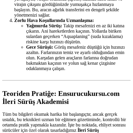
virajın çıkışını gördüğünüzde yumuşakça hızlanmaya
başlayın. Bu, aracın ağırlık transferini en dengeli şekilde
yönetmenizi sağlar.
Zorlu Hava Koşullarında Uzmanlaşma:
Yağmurda Sürüş:
Takip mesafenizi en az iki katına
çıkarın. Ani hareketlerden kaçının. Yollarda biriken
sulardan geçerken “Aquaplaning” (suda kızaklama)
riskine karşı hızınızı düşürün.
Gece Sürüşü:
Görüş mesafeniz düştüğü için hızınızı
azaltın. Farlarınızın temiz ve ayarlı olduğundan emin
olun. Karşıdan gelen araçların farlarına doğrudan
bakmaktan kaçının ve yolun sağ kenar çizgisine
odaklanmaya çalışın.
Teoriden Pratiğe: Ensurucukursu.com
İleri Sürüş Akademisi
Tüm bu bilgileri okumak harika bir başlangıçtır, ancak gerçek
ustalık, bu teknikleri uzman bir eğitmen gözetiminde, kontrollü bir
ortamda pratik yapmakla kazanılır. İşte bu noktada, ehliyet sonrası
sürücüler için özel olarak tasarladığımız
İleri Sürüş