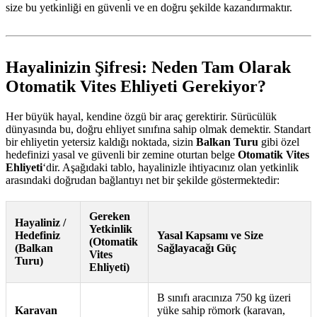
size bu yetkinliği en güvenli ve en doğru şekilde kazandırmaktır.
Hayalinizin Şifresi: Neden Tam Olarak
Otomatik Vites Ehliyeti Gerekiyor?
Her büyük hayal, kendine özgü bir araç gerektirir. Sürücülük
dünyasında bu, doğru ehliyet sınıfına sahip olmak demektir. Standart
bir ehliyetin yetersiz kaldığı noktada, sizin
Balkan Turu
gibi özel
hedefinizi yasal ve güvenli bir zemine oturtan belge
Otomatik Vites
Ehliyeti
‘dir. Aşağıdaki tablo, hayalinizle ihtiyacınız olan yetkinlik
arasındaki doğrudan bağlantıyı net bir şekilde göstermektedir:
Gereken
Hayaliniz /
Yetkinlik
Hedefiniz
Yasal Kapsamı ve Size
(Otomatik
(Balkan
Sağlayacağı Güç
Vites
Turu)
Ehliyeti)
B sınıfı aracınıza 750 kg üzeri
Karavan
yüke sahip römork (karavan,