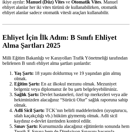
ikiye ayrılır:
Manuel (Düz) Vites
ve
Otomatik Vites
. Manuel
ehliyet alanlar her iki vites türünü de kullanabilirken, otomatik
ehliyet alanlar sadece otomatik vitesli araçları kullanabilir.
Ehliyet İçin İlk Adım: B Sınıfı Ehliyet
Alma Şartları 2025
Milli Eğitim Bakanlığı ve Karayolları Trafik Yönetmeliği tarafından
belirlenen B sınıfı ehliyet alma şartları şunlardır:
Yaş Şartı:
18 yaşını doldurmuş ve 19 yaşından gün almış
olmak.
Eğitim Şartı:
En az ilkokul mezunu olmak. Mezuniyet
belgeniz veya diplomanız ile bu şartı belgeleyebilirsiniz.
Sağlık Şartı:
Devlet hastaneleri, özel tıp merkezleri veya aile
hekiminizden alacağınız “Sürücü Olur” sağlık raporuna sahip
olmak.
Adli Sicil Şartı:
TCK’nın belirli maddelerinden (uyuşturucu,
silah kaçakçılığı vb.) hüküm giymemiş olmak. Adli sicil
kaydınız e-devlet üzerinden kontrol edilir.
Sınav Şartı:
Kursumuzda alacağınız eğitimlerin sonunda hem
Teorik E-Sınavı hem de Direksiyon Sınavını başarıyla