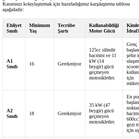
Kararınızı kolaylaştırmak için hazırladığımız karşılaştırma tablosu
aşağıdadır:
Ehliyet
Minimum
Tecrübe
Kullanabildiği
Kimle
Sınıfı
Yaş
Şartı
Motor Gücü
İdeal
Genç
125cc silindir
başlan
hacmini ve 11
şehir i
A1
kW (14
ulaşım
16
Gerekmiyor
Sınıfı
beygir) gücü
scoote
geçmeyen
kullanı
motosikletler.
için
mükem
En po
başlan
35 kW (47
noktas
A2
beygir) gücü
18
Gerekmiyor
haciml
Sınıfı
geçmeyen
600cc
motosikletler.
gezi m
için u