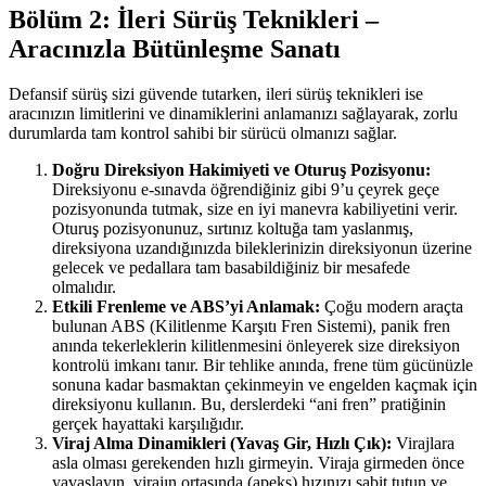
Bölüm 2: İleri Sürüş Teknikleri –
Aracınızla Bütünleşme Sanatı
Defansif sürüş sizi güvende tutarken, ileri sürüş teknikleri ise
aracınızın limitlerini ve dinamiklerini anlamanızı sağlayarak, zorlu
durumlarda tam kontrol sahibi bir sürücü olmanızı sağlar.
Doğru Direksiyon Hakimiyeti ve Oturuş Pozisyonu:
Direksiyonu e-sınavda öğrendiğiniz gibi 9’u çeyrek geçe
pozisyonunda tutmak, size en iyi manevra kabiliyetini verir.
Oturuş pozisyonunuz, sırtınız koltuğa tam yaslanmış,
direksiyona uzandığınızda bileklerinizin direksiyonun üzerine
gelecek ve pedallara tam basabildiğiniz bir mesafede
olmalıdır.
Etkili Frenleme ve ABS’yi Anlamak:
Çoğu modern araçta
bulunan ABS (Kilitlenme Karşıtı Fren Sistemi), panik fren
anında tekerleklerin kilitlenmesini önleyerek size direksiyon
kontrolü imkanı tanır. Bir tehlike anında, frene tüm gücünüzle
sonuna kadar basmaktan çekinmeyin ve engelden kaçmak için
direksiyonu kullanın. Bu, derslerdeki “ani fren” pratiğinin
gerçek hayattaki karşılığıdır.
Viraj Alma Dinamikleri (Yavaş Gir, Hızlı Çık):
Virajlara
asla olması gerekenden hızlı girmeyin. Viraja girmeden önce
yavaşlayın, virajın ortasında (apeks) hızınızı sabit tutun ve