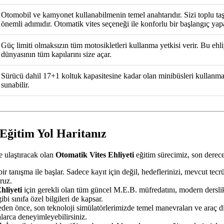
Otomobil ve kamyonet kullanabilmenin temel anahtarıdır. Sizi toplu taş
önemli adımıdır. Otomatik vites seçeneği ile konforlu bir başlangıç yapa
Güç limiti olmaksızın tüm motosikletleri kullanma yetkisi verir. Bu ehliy
dünyasının tüm kapılarını size açar.
Sürücü dahil 17+1 koltuk kapasitesine kadar olan minibüsleri kullanma yetk
sunabilir.
Eğitim Yol Haritanız
e ulaştıracak olan
Otomatik Vites Ehliyeti
eğitim sürecimiz, son derece
ir tanışma ile başlar. Sadece kayıt için değil, hedeflerinizi, mevcut tec
ruz.
hliyeti
için gerekli olan tüm güncel M.E.B. müfredatını, modern derslik
ibi sınıfa özel bilgileri de kapsar.
n önce, son teknoloji simülatörlerimizde temel manevraları ve araç dina
alarca deneyimleyebilirsiniz.