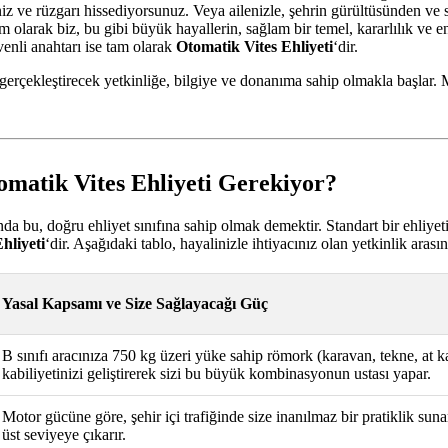
iniz ve rüzgarı hissediyorsunuz. Veya ailenizle, şehrin gürültüsünden ve
arak biz, bu gibi büyük hayallerin, sağlam bir temel, kararlılık ve en ö
enli anahtarı ise tam olarak
Otomatik Vites Ehliyeti
‘dir.
gerçekleştirecek yetkinliğe, bilgiye ve donanıma sahip olmakla başlar. 
omatik Vites Ehliyeti Gerekiyor?
a bu, doğru ehliyet sınıfına sahip olmak demektir. Standart bir ehliyeti
hliyeti
‘dir. Aşağıdaki tablo, hayalinizle ihtiyacınız olan yetkinlik aras
Yasal Kapsamı ve Size Sağlayacağı Güç
B sınıfı aracınıza 750 kg üzeri yüke sahip römork (karavan, tekne, at 
kabiliyetinizi geliştirerek sizi bu büyük kombinasyonun ustası yapar.
Motor gücüne göre, şehir içi trafiğinde size inanılmaz bir pratiklik sun
üst seviyeye çıkarır.