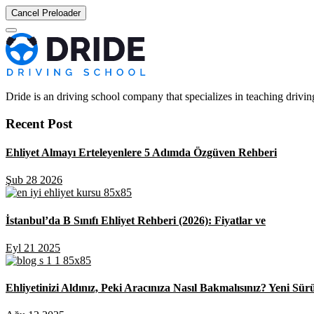
Cancel Preloader
Dride is an driving school company that specializes in teaching driving 
Recent Post
Ehliyet Almayı Erteleyenlere 5 Adımda Özgüven Rehberi
Şub 28 2026
İstanbul’da B Sınıfı Ehliyet Rehberi (2026): Fiyatlar ve
Eyl 21 2025
Ehliyetinizi Aldınız, Peki Aracınıza Nasıl Bakmalısınız? Yeni Sür