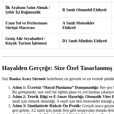
İlk Arabanı Satın Almak /
B Sınıfı Otomobil Ehliyeti
Şehir İçi Bağımsızlık
Uzun Yol ve Performans
A Sınıfı Motosiklet
Sürüşü Macerası
Ehliyeti
Geniş Aile Seyahatleri /
D1 Sınıfı Minibüs Ehliyeti
Küçük Turizm İşletmesi
Hayalden Gerçeğe: Size Özel Tasarlanmış 
Sizi
Banka Aracı Sürmek
hedefinize en güvenli ve en verimli şekild
Adım 1: Ücretsiz “Hayal Planlama” Danışmanlığı:
Her şey b
Bu görüşmede, size özel bir eğitim planı ve yol haritası çıkarıyo
Adım 2: Teorik Bilgi ve E-Sınav Hazırlığı:
Otomatik Vites E
sınıfı için römork dinamiği, A sınıfı için ileri motosiklet tekniği g
Adım 3: Simülatörde Risksiz Ön Pratik:
Gerçek araca geçmede
geri gelme, A2 sınıfı için panik fren gibi senaryoları burada def