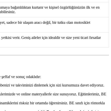
ımaya bağımlılıktan kurtarır ve kişisel özgürlüğünüzün ilk ve en
bilirsiniz.
et, sadece bir ulaşım aracı değil, bir tutku olan motosiklet
isi verir. Geniş aileler için idealdir ve size yeni ticari fırsatlar
 şeffaf ve sonuç odaklıdır:
rübenizi ve takviminizi dinlemek için sizi kursumuza davet ediyoruz.
lerimizde ve online materyallerle size sunuyoruz. Eğitimlerimiz, BE
miklerini risksiz bir ortamda öğrenirsiniz. BE sınıfı için römorkla