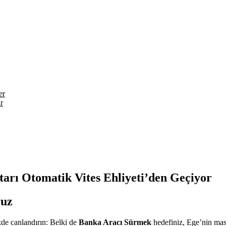
er
r
arı Otomatik Vites Ehliyeti’den Geçiyor
ruz
izde canlandırın: Belki de
Banka Aracı Sürmek
hedefiniz, Ege’nin mas