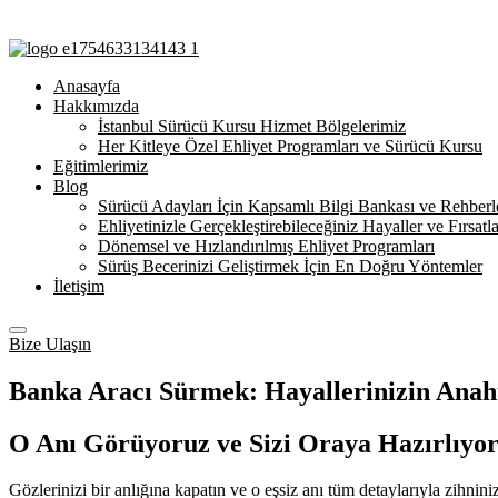
Anasayfa
Hakkımızda
İstanbul Sürücü Kursu Hizmet Bölgelerimiz
Her Kitleye Özel Ehliyet Programları ve Sürücü Kursu
Eğitimlerimiz
Blog
Sürücü Adayları İçin Kapsamlı Bilgi Bankası ve Rehberl
Ehliyetinizle Gerçekleştirebileceğiniz Hayaller ve Fırsatla
Dönemsel ve Hızlandırılmış Ehliyet Programları
Sürüş Becerinizi Geliştirmek İçin En Doğru Yöntemler
İletişim
Bize Ulaşın
Banka Aracı Sürmek: Hayallerinizin Anaht
O Anı Görüyoruz ve Sizi Oraya Hazırlıyo
Gözlerinizi bir anlığına kapatın ve o eşsiz anı tüm detaylarıyla zihnin