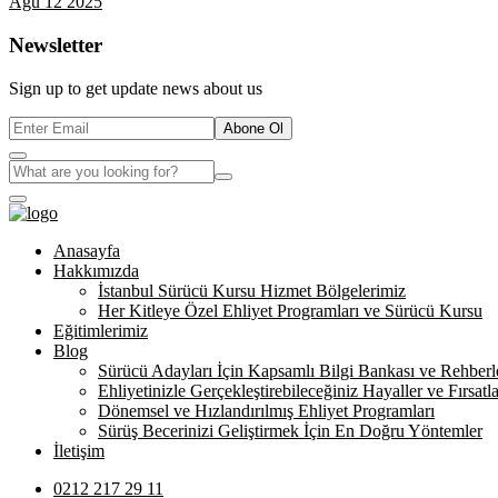
Ağu 12 2025
Newsletter
Sign up to get update news about us
Abone Ol
Anasayfa
Hakkımızda
İstanbul Sürücü Kursu Hizmet Bölgelerimiz
Her Kitleye Özel Ehliyet Programları ve Sürücü Kursu
Eğitimlerimiz
Blog
Sürücü Adayları İçin Kapsamlı Bilgi Bankası ve Rehberl
Ehliyetinizle Gerçekleştirebileceğiniz Hayaller ve Fırsatla
Dönemsel ve Hızlandırılmış Ehliyet Programları
Sürüş Becerinizi Geliştirmek İçin En Doğru Yöntemler
İletişim
0212 217 29 11