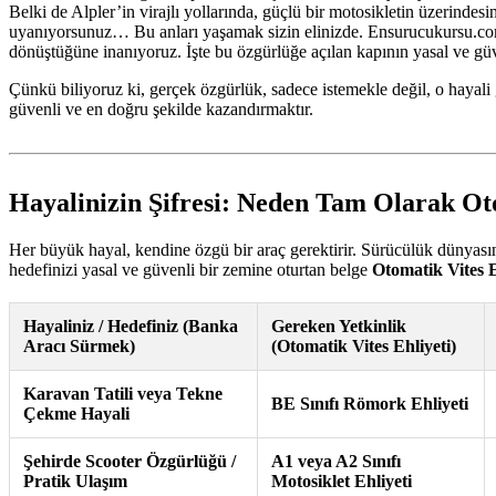
Belki de Alpler’in virajlı yollarında, güçlü bir motosikletin üzerindes
uyanıyorsunuz… Bu anları yaşamak sizin elinizde. Ensurucukursu.com ol
dönüştüğüne inanıyoruz. İşte bu özgürlüğe açılan kapının yasal ve güv
Çünkü biliyoruz ki, gerçek özgürlük, sadece istemekle değil, o hayali 
güvenli ve en doğru şekilde kazandırmaktır.
Hayalinizin Şifresi: Neden Tam Olarak Ot
Her büyük hayal, kendine özgü bir araç gerektirir. Sürücülük dünyasınd
hedefinizi yasal ve güvenli bir zemine oturtan belge
Otomatik Vites E
Hayaliniz / Hedefiniz (Banka
Gereken Yetkinlik
Aracı Sürmek)
(Otomatik Vites Ehliyeti)
Karavan Tatili veya Tekne
BE Sınıfı Römork Ehliyeti
Çekme Hayali
Şehirde Scooter Özgürlüğü /
A1 veya A2 Sınıfı
Pratik Ulaşım
Motosiklet Ehliyeti