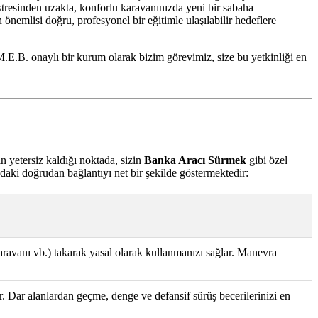
 stresinden uzakta, konforlu karavanınızda yeni bir sabaha
nemlisi doğru, profesyonel bir eğitimle ulaşılabilir hedeflere
M.E.B. onaylı bir kurum olarak bizim görevimiz, size bu yetkinliği en
n yetersiz kaldığı noktada, sizin
Banka Aracı Sürmek
gibi özel
ındaki doğrudan bağlantıyı net bir şekilde göstermektedir:
karavanı vb.) takarak yasal olarak kullanmanızı sağlar. Manevra
ar. Dar alanlardan geçme, denge ve defansif sürüş becerilerinizi en