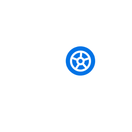
CE Sınıfı Ehliyet almak için ön şartlar
nelerdir?
Her ehliyet sınıfının kendine özgü yaş ve tecrübe gibi ön
şartları bulunmaktadır. Örneğin, BE sınıfı için en az B sınıfı
ehliyet sahibi olmak; A sınıfı için ise 24 yaşını doldurmuş
olmak veya 2 yıllık A2 tecrübesi gibi şartlar aranır. En güncel
ve detaylı bilgi için lütfen eğitim danışmanlarımızla iletişime
geçin.
Mevcut ehliyetim varken tekrar teorik
sınava girmem gerekiyor mu?
Eğer herhangi bir ehliyet sınıfına sahipseniz (örneğin B),
başka bir sınıfa (örneğin A2 veya BE) geçiş yaparken teorik
derslerden ve e-sınavdan
muaf olursunuz
. Sadece
alacağınız yeni sınıfın direksiyon eğitimlerini tamamlayıp