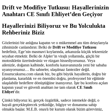
Drift ve Modifiye Tutkusu: Hayallerinizin
Anahtarı CE Sınıfı Ehliyet’den Geçiyor
Hayallerinizi Biliyoruz ve Bu Yolculukta
Rehberiniz Biziz
Gözlerinizi bir anlığına kapatın ve o mükemmel anı tüm detaylarıyla
zihninizde canlandırın: Belki de
Drift ve Modifiye Tutkusu
hedefiniz, Ege’nin masmavi koylarında, arkanızda küçük teknenizle
seyahat etmektir. Belki de Alpler’in virajlı yollarında, güçlü bir
motosikletin üzerindesiniz ve rüzgarı hissediyorsunuz. Veya
ailenizle, doğanın kalbinde, konforlu karavanınızda yeni bir sabaha
uyanıyorsunuz… Bu sahneler, ulaşılmaz fanteziler değil.
Ensurucukursu.com olarak biz, bu gibi büyük hayallerin, doğru bir
planlama, kararlılık ve en önemlisi doğru, profesyonel bir eğitimle
ulaşılabilir hedeflere dönüştüğüne inanıyoruz. İşte bu konfora açılan
kapının yasal ve güvenli anahtarı ise tam olarak
CE Sınıfı
Ehliyet
‘dir.
Çünkü biliyoruz ki, gerçek özgürlük, sadece istemekle değil, o
hayali gerçekleştirecek yetkinliğe, bilgiye ve donanıma sahip
olmakla başlar. M.E.B. onaylı bir kurum olarak bizim görevimiz,