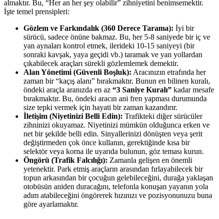
almaktır. Bu, “Her an her şey olabilir” zihniyetini benimsemektir.
İşte temel prensipleri:
Gözlem ve Farkındalık (360 Derece Tarama):
İyi bir
sürücü, sadece önüne bakmaz. Bu, her 5-8 saniyede bir iç ve
yan aynaları kontrol etmek, ilerideki 10-15 saniyeyi (bir
sonraki kavşak, yaya geçidi vb.) taramak ve yan yollardan
çıkabilecek araçları sürekli gözlemlemek demektir.
Alan Yönetimi (Güvenli Boşluk):
Aracınızın etrafında her
zaman bir “kaçış alanı” bırakmaktır. Bunun en bilinen kuralı,
öndeki araçla aranızda en az
“3 Saniye Kuralı”
kadar mesafe
bırakmaktır. Bu, öndeki aracın ani fren yapması durumunda
size tepki vermek için hayati bir zaman kazandırır.
İletişim (Niyetinizi Belli Edin):
Trafikteki diğer sürücüler
zihninizi okuyamaz. Niyetinizi mümkün olduğunca erken ve
net bir şekilde belli edin. Sinyallerinizi dönüşten veya şerit
değiştirmeden çok önce kullanın, gerektiğinde kısa bir
selektör veya korna ile uyarıda bulunun, göz teması kurun.
Öngörü (Trafik Falcılığı):
Zamanla gelişen en önemli
yetenektir. Park etmiş araçların arasından fırlayabilecek bir
topun arkasından bir çocuğun gelebileceğini, durağa yaklaşan
otobüsün aniden duracağını, telefonla konuşan yayanın yola
adım atabileceğini öngörerek hızınızı ve pozisyonunuzu buna
göre ayarlamaktır.