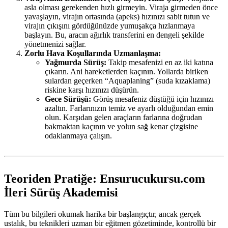
asla olması gerekenden hızlı girmeyin. Viraja girmeden önce
yavaşlayın, virajın ortasında (apeks) hızınızı sabit tutun ve
virajın çıkışını gördüğünüzde yumuşakça hızlanmaya
başlayın. Bu, aracın ağırlık transferini en dengeli şekilde
yönetmenizi sağlar.
Zorlu Hava Koşullarında Uzmanlaşma:
Yağmurda Sürüş:
Takip mesafenizi en az iki katına
çıkarın. Ani hareketlerden kaçının. Yollarda biriken
sulardan geçerken “Aquaplaning” (suda kızaklama)
riskine karşı hızınızı düşürün.
Gece Sürüşü:
Görüş mesafeniz düştüğü için hızınızı
azaltın. Farlarınızın temiz ve ayarlı olduğundan emin
olun. Karşıdan gelen araçların farlarına doğrudan
bakmaktan kaçının ve yolun sağ kenar çizgisine
odaklanmaya çalışın.
Teoriden Pratiğe: Ensurucukursu.com
İleri Sürüş Akademisi
Tüm bu bilgileri okumak harika bir başlangıçtır, ancak gerçek
ustalık, bu teknikleri uzman bir eğitmen gözetiminde, kontrollü bir