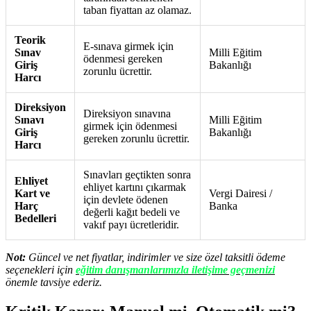
taban fiyattan az olamaz.
Teorik
E-sınava girmek için
Sınav
Milli Eğitim
ödenmesi gereken
Giriş
Bakanlığı
zorunlu ücrettir.
Harcı
Direksiyon
Direksiyon sınavına
Sınavı
Milli Eğitim
girmek için ödenmesi
Giriş
Bakanlığı
gereken zorunlu ücrettir.
Harcı
Sınavları geçtikten sonra
Ehliyet
ehliyet kartını çıkarmak
Kart ve
Vergi Dairesi /
için devlete ödenen
Harç
Banka
değerli kağıt bedeli ve
Bedelleri
vakıf payı ücretleridir.
Not:
Güncel ve net fiyatlar, indirimler ve size özel taksitli ödeme
seçenekleri için
eğitim danışmanlarımızla iletişime geçmenizi
önemle tavsiye ederiz.