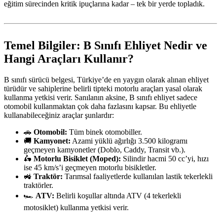
eğitim sürecinden kritik ipuçlarına kadar – tek bir yerde topladık.
Temel Bilgiler: B Sınıfı Ehliyet Nedir ve
Hangi Araçları Kullanır?
B sınıfı sürücü belgesi, Türkiye’de en yaygın olarak alınan ehliyet
türüdür ve sahiplerine belirli tipteki motorlu araçları yasal olarak
kullanma yetkisi verir. Sanılanın aksine, B sınıfı ehliyet sadece
otomobil kullanmaktan çok daha fazlasını kapsar. Bu ehliyetle
kullanabileceğiniz araçlar şunlardır:
🚗
Otomobil:
Tüm binek otomobiller.
🚚
Kamyonet:
Azami yüklü ağırlığı 3.500 kilogramı
geçmeyen kamyonetler (Doblo, Caddy, Transit vb.).
🛵
Motorlu Bisiklet (Moped):
Silindir hacmi 50 cc’yi, hızı
ise 45 km/s’i geçmeyen motorlu bisikletler.
🚜
Traktör:
Tarımsal faaliyetlerde kullanılan lastik tekerlekli
traktörler.
🏎️
ATV:
Belirli koşullar altında ATV (4 tekerlekli
motosiklet) kullanma yetkisi verir.