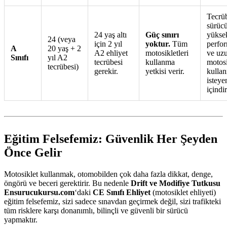
Tecrüb
sürücü
24 yaş altı
Güç sınırı
yükse
24 (veya
için 2 yıl
yoktur.
Tüm
perfor
A
20 yaş + 2
A2 ehliyet
motosikletleri
ve uz
Sınıfı
yıl A2
tecrübesi
kullanma
motosi
tecrübesi)
gerekir.
yetkisi verir.
kulla
isteye
içindir
Eğitim Felsefemiz: Güvenlik Her Şeyden
Önce Gelir
Motosiklet kullanmak, otomobilden çok daha fazla dikkat, denge,
öngörü ve beceri gerektirir. Bu nedenle
Drift ve Modifiye Tutkusu
Ensurucukursu.com
‘daki
CE Sınıfı Ehliyet
(motosiklet ehliyeti)
eğitim felsefemiz, sizi sadece sınavdan geçirmek değil, sizi trafikteki
tüm risklere karşı donanımlı, bilinçli ve güvenli bir sürücü
yapmaktır.