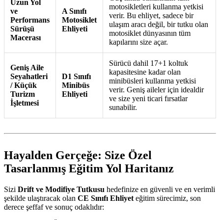
Uzun Yol
motosikletleri kullanma yetkisi
ve
A Sınıfı
verir. Bu ehliyet, sadece bir
Performans
Motosiklet
ulaşım aracı değil, bir tutku olan
Sürüşü
Ehliyeti
motosiklet dünyasının tüm
Macerası
kapılarını size açar.
Sürücü dahil 17+1 koltuk
Geniş Aile
kapasitesine kadar olan
Seyahatleri
D1 Sınıfı
minibüsleri kullanma yetkisi
/ Küçük
Minibüs
verir. Geniş aileler için idealdir
Turizm
Ehliyeti
ve size yeni ticari fırsatlar
İşletmesi
sunabilir.
Hayalden Gerçeğe: Size Özel
Tasarlanmış Eğitim Yol Haritanız
Sizi
Drift ve Modifiye Tutkusu
hedefinize en güvenli ve en verimli
şekilde ulaştıracak olan
CE Sınıfı Ehliyet
eğitim sürecimiz, son
derece şeffaf ve sonuç odaklıdır: