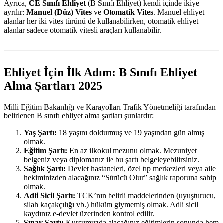
Ayrıca,
CE Sınıfı Ehliyet
(B Sınıfı Ehliyet) kendi içinde ikiye
ayrılır:
Manuel (Düz) Vites
ve
Otomatik Vites
. Manuel ehliyet
alanlar her iki vites türünü de kullanabilirken, otomatik ehliyet
alanlar sadece otomatik vitesli araçları kullanabilir.
Ehliyet İçin İlk Adım: B Sınıfı Ehliyet
Alma Şartları 2025
Milli Eğitim Bakanlığı ve Karayolları Trafik Yönetmeliği tarafından
belirlenen B sınıfı ehliyet alma şartları şunlardır:
Yaş Şartı:
18 yaşını doldurmuş ve 19 yaşından gün almış
olmak.
Eğitim Şartı:
En az ilkokul mezunu olmak. Mezuniyet
belgeniz veya diplomanız ile bu şartı belgeleyebilirsiniz.
Sağlık Şartı:
Devlet hastaneleri, özel tıp merkezleri veya aile
hekiminizden alacağınız “Sürücü Olur” sağlık raporuna sahip
olmak.
Adli Sicil Şartı:
TCK’nın belirli maddelerinden (uyuşturucu,
silah kaçakçılığı vb.) hüküm giymemiş olmak. Adli sicil
kaydınız e-devlet üzerinden kontrol edilir.
Sınav Şartı:
Kursumuzda alacağınız eğitimlerin sonunda hem