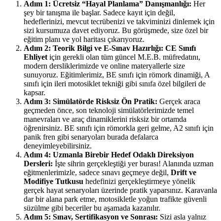
Adım 1: Ücretsiz “Hayal Planlama” Danışmanlığı:
Her
şey bir tanışma ile başlar. Sadece kayıt için değil,
hedeflerinizi, mevcut tecrübenizi ve takviminizi dinlemek için
sizi kursumuza davet ediyoruz. Bu görüşmede, size özel bir
eğitim planı ve yol haritası çıkarıyoruz.
Adım 2: Teorik Bilgi ve E-Sınav Hazırlığı:
CE Sınıfı
Ehliyet
için gerekli olan tüm güncel M.E.B. müfredatını,
modern dersliklerimizde ve online materyallerle size
sunuyoruz. Eğitimlerimiz, BE sınıfı için römork dinamiği, A
sınıfı için ileri motosiklet tekniği gibi sınıfa özel bilgileri de
kapsar.
Adım 3: Simülatörde Risksiz Ön Pratik:
Gerçek araca
geçmeden önce, son teknoloji simülatörlerimizde temel
manevraları ve araç dinamiklerini risksiz bir ortamda
öğrenirsiniz. BE sınıfı için römorkla geri gelme, A2 sınıfı için
panik fren gibi senaryoları burada defalarca
deneyimleyebilirsiniz.
Adım 4: Uzmanla Birebir Hedef Odaklı Direksiyon
Dersleri:
İşte sihrin gerçekleştiği yer burası! Alanında uzman
eğitmenlerimizle, sadece sınavı geçmeye değil,
Drift ve
Modifiye Tutkusu
hedefinizi gerçekleştirmeye yönelik
gerçek hayat senaryoları üzerinde pratik yaparsınız. Karavanla
dar bir alana park etme, motosikletle yoğun trafikte güvenli
süzülme gibi beceriler bu aşamada kazanılır.
Adım 5: Sınav, Sertifikasyon ve Sonrası:
Sizi asla yalnız