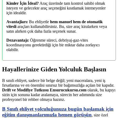
Kimler İçin İdeal?
Araç üzerinde tam kontrol sahibi olmak
isteyen ve gelecekte araç seçeneğini kısıtlamak istemeyenler
için idealdir.
Avantajları:
Bu ehliyetle
hem manuel hem de otomatik
vitesli
araçları kullanabilirsiniz. Bu, size araç kiralarken veya
satın alırken çok daha fazla seçenek sunar.
Dezavantajı:
Öğrenme süreci, debriyaj-gaz-vites
koordinasyonu gerektirdiği için bir miktar daha zorlayıcı
olabilir.
Hayallerinize Giden Yolculuk Başlasın
B sınıfı ehliyet, sadece bir belge değil; yeni maceralara, yeni iş
fırsatlarına ve en önemlisi sınırsız bir bağımsızlığa açılan bir kapıdır.
Drift ve Modifiye Tutkusu Ensurucukursu.com
olarak, bu kapıyı
sizin için sonuna kadar aralamaya, sürecin her adımında size
profesyonel bir rehber olmaya hazırız.
B Sınıfı ehliyet yolculuğunuza bugün başlamak için
eğitim danışmanlarımızla hemen görüşün
, size özel