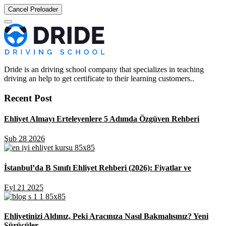
Cancel Preloader
Dride is an driving school company that specializes in teaching
driving an help to get certificate to their learning customers..
Recent Post
Ehliyet Almayı Erteleyenlere 5 Adımda Özgüven Rehberi
Şub 28 2026
İstanbul’da B Sınıfı Ehliyet Rehberi (2026): Fiyatlar ve
Eyl 21 2025
Ehliyetinizi Aldınız, Peki Aracınıza Nasıl Bakmalısınız? Yeni
Sürücüler