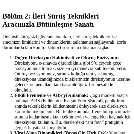
Bölüm 2: İleri Sürüş Teknikleri –
Aracınızla Bütünleşme Sanatı
Defansif sürüş sizi güvende tutarken, ileri sürüş teknikleri ise
aracınızın limitlerini ve dinamiklerini anlamanızı sağlayarak, zorlu
durumlarda tam kontrol sahibi bir sürücü olmanızı sağlar.
Doğru Direksiyon Hakimiyeti ve Oturuş Pozisyonu:
Direksiyonu e-sınavda öğrendiğiniz gibi 9’u çeyrek geçe
pozisyonunda tutmak, size en iyi manevra kabiliyetini verir.
Oturuş pozisyonunuz, sırtınız koltuğa tam yaslanmış,
direksiyona uzandığınızda bileklerinizin direksiyonun üzerine
gelecek ve pedallara tam basabildiğiniz bir mesafede
olmalıdır.
Etkili Frenleme ve ABS’yi Anlamak:
Çoğu modern araçta
bulunan ABS (Kilitlenme Karşıtı Fren Sistemi), panik fren
anında tekerleklerin kilitlenmesini önleyerek size direksiyon
kontrolü imkanı tanır. Bir tehlike anında, frene tüm gücünüzle
sonuna kadar basmaktan çekinmeyin ve engelden kaçmak için
direksiyonu kullanın. Bu, derslerdeki “ani fren” pratiğinin
gerçek hayattaki karşılığıdır.
Viraj Alma Dinamikleri (Yavaş Gir, Hızlı Çık):
Virajlara