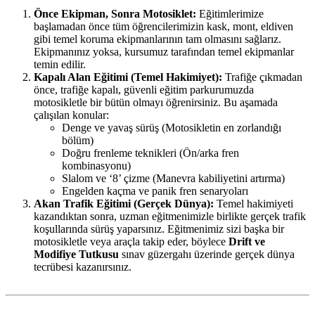
Önce Ekipman, Sonra Motosiklet:
Eğitimlerimize
başlamadan önce tüm öğrencilerimizin kask, mont, eldiven
gibi temel koruma ekipmanlarının tam olmasını sağlarız.
Ekipmanınız yoksa, kursumuz tarafından temel ekipmanlar
temin edilir.
Kapalı Alan Eğitimi (Temel Hakimiyet):
Trafiğe çıkmadan
önce, trafiğe kapalı, güvenli eğitim parkurumuzda
motosikletle bir bütün olmayı öğrenirsiniz. Bu aşamada
çalışılan konular:
Denge ve yavaş sürüş (Motosikletin en zorlandığı
bölüm)
Doğru frenleme teknikleri (Ön/arka fren
kombinasyonu)
Slalom ve ‘8’ çizme (Manevra kabiliyetini artırma)
Engelden kaçma ve panik fren senaryoları
Akan Trafik Eğitimi (Gerçek Dünya):
Temel hakimiyeti
kazandıktan sonra, uzman eğitmenimizle birlikte gerçek trafik
koşullarında sürüş yaparsınız. Eğitmenimiz sizi başka bir
motosikletle veya araçla takip eder, böylece
Drift ve
Modifiye Tutkusu
sınav güzergahı üzerinde gerçek dünya
tecrübesi kazanırsınız.