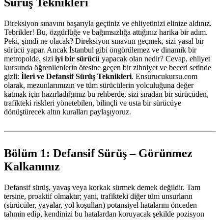
Sürüş Teknikleri
Direksiyon sınavını başarıyla geçtiniz ve ehliyetinizi elinize aldınız.
Tebrikler! Bu, özgürlüğe ve bağımsızlığa attığınız harika bir adım.
Peki, şimdi ne olacak? Direksiyon sınavını geçmek, sizi yasal bir
sürücü yapar. Ancak İstanbul gibi öngörülemez ve dinamik bir
metropolde, sizi
iyi bir sürücü
yapacak olan nedir? Cevap, ehliyet
kursunda öğrenilenlerin ötesine geçen bir zihniyet ve beceri setinde
gizli:
İleri ve Defansif Sürüş Teknikleri
. Ensurucukursu.com
olarak, mezunlarımızın ve tüm sürücülerin yolculuğuna değer
katmak için hazırladığımız bu rehberde, sizi sıradan bir sürücüden,
trafikteki riskleri yönetebilen, bilinçli ve usta bir sürücüye
dönüştürecek altın kuralları paylaşıyoruz.
Bölüm 1: Defansif Sürüş – Görünmez
Kalkanınız
Defansif sürüş, yavaş veya korkak sürmek demek değildir. Tam
tersine, proaktif olmaktır; yani, trafikteki diğer tüm unsurların
(sürücüler, yayalar, yol koşulları) potansiyel hatalarını önceden
tahmin edip, kendinizi bu hatalardan koruyacak şekilde pozisyon