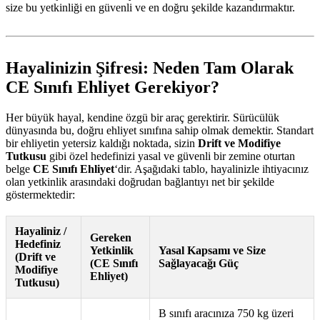
size bu yetkinliği en güvenli ve en doğru şekilde kazandırmaktır.
Hayalinizin Şifresi: Neden Tam Olarak
CE Sınıfı Ehliyet Gerekiyor?
Her büyük hayal, kendine özgü bir araç gerektirir. Sürücülük
dünyasında bu, doğru ehliyet sınıfına sahip olmak demektir. Standart
bir ehliyetin yetersiz kaldığı noktada, sizin
Drift ve Modifiye
Tutkusu
gibi özel hedefinizi yasal ve güvenli bir zemine oturtan
belge
CE Sınıfı Ehliyet
‘dir. Aşağıdaki tablo, hayalinizle ihtiyacınız
olan yetkinlik arasındaki doğrudan bağlantıyı net bir şekilde
göstermektedir:
Hayaliniz /
Gereken
Hedefiniz
Yetkinlik
Yasal Kapsamı ve Size
(Drift ve
(CE Sınıfı
Sağlayacağı Güç
Modifiye
Ehliyet)
Tutkusu)
B sınıfı aracınıza 750 kg üzeri