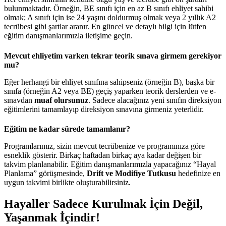
bulunmaktadır. Örneğin, BE sınıfı için en az B sınıfı ehliyet sahibi
olmak; A sınıfı için ise 24 yaşını doldurmuş olmak veya 2 yıllık A2
tecrübesi gibi şartlar aranır. En güncel ve detaylı bilgi için lütfen
eğitim danışmanlarımızla iletişime geçin.
Mevcut ehliyetim varken tekrar teorik sınava girmem gerekiyor
mu?
Eğer herhangi bir ehliyet sınıfına sahipseniz (örneğin B), başka bir
sınıfa (örneğin A2 veya BE) geçiş yaparken teorik derslerden ve e-
sınavdan
muaf olursunuz
. Sadece alacağınız yeni sınıfın direksiyon
eğitimlerini tamamlayıp direksiyon sınavına girmeniz yeterlidir.
Eğitim ne kadar sürede tamamlanır?
Programlarımız, sizin mevcut tecrübenize ve programınıza göre
esneklik gösterir. Birkaç haftadan birkaç aya kadar değişen bir
takvim planlanabilir. Eğitim danışmanlarımızla yapacağınız “Hayal
Planlama” görüşmesinde,
Drift ve Modifiye Tutkusu
hedefinize en
uygun takvimi birlikte oluşturabilirsiniz.
Hayaller Sadece Kurulmak İçin Değil,
Yaşanmak İçindir!