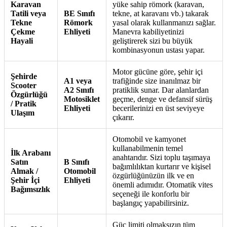
Karavan
yüke sahip römork (karavan,
Tatili veya
BE Sınıfı
tekne, at karavanı vb.) takarak
Tekne
Römork
yasal olarak kullanmanızı sağlar.
Çekme
Ehliyeti
Manevra kabiliyetinizi
Hayali
geliştirerek sizi bu büyük
kombinasyonun ustası yapar.
Motor gücüne göre, şehir içi
Şehirde
A1 veya
trafiğinde size inanılmaz bir
Scooter
A2 Sınıfı
pratiklik sunar. Dar alanlardan
Özgürlüğü
Motosiklet
geçme, denge ve defansif sürüş
/ Pratik
Ehliyeti
becerilerinizi en üst seviyeye
Ulaşım
çıkarır.
Otomobil ve kamyonet
kullanabilmenin temel
İlk Arabanı
anahtarıdır. Sizi toplu taşımaya
Satın
B Sınıfı
bağımlılıktan kurtarır ve kişisel
Almak /
Otomobil
özgürlüğünüzün ilk ve en
Şehir İçi
Ehliyeti
önemli adımıdır. Otomatik vites
Bağımsızlık
seçeneği ile konforlu bir
başlangıç yapabilirsiniz.
Güç limiti olmaksızın tüm