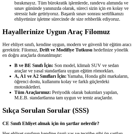
bırakmayız. Tüm bürokratik işlemlerde, randevu alımında ve
sınav gününde yanınızda olarak, süreci sizin için en kolay ve
stressiz hale getiriyoruz. Başarılı sınav sonrası sertifikanızı
ehliyetinize işletme sürecinde de size rehberlik ediyoruz.
Hayallerinize Uygun Araç Filomuz
Her ehliyet sınıfı, kendine uygun, modern ve güvenli bir eğitim aracı
gerektirir. Filomuz,
Drift ve Modifiye Tutkusu
hedefinize yönelik
en doğru araçlarla donatılmıştır:
B ve BE Sınıfı İçin:
Son model, klimalı SUV ve sedan
araçlar ve yasal standartlara uygun eğitim römorkları.
A, A1 ve A2 Sınıfları İçin:
Yamaha, Honda gibi markaların,
öğrenci dostu, kullanımı kolay ve farklı güçlerdeki
motosikletleri.
Tüm Araçlarımız:
Periyodik olarak bakımları yapılan,
M.E.B. standartlarına tam uygun ve temiz araçlardır.
Sıkça Sorulan Sorular (SSS)
CE Sınıfı Ehliyet almak için ön şartlar nelerdir?
Her ehliyet sınıfının kendine özgü yaş ve tecrübe gibi ön şartları