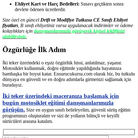
Ehliyet Kart ve Harç Bedelleri:
Sınavı geçtikten sonra
devlete ödenen ücretlerdir.
Size özel en güncel
Drift ve Modifiye Tutkusu CE Sınıfı Ehliyet
fiyatları
, B sınıfı ehliyetiniz varsa uygulanacak indirimler ve ödeme
kolaylıkları için
danışmanlarımızla görüşerek kişisel teklifinizi
alabilirsiniz.
Özgürlüğe İlk Adım
İki teker üzerindeki o eşsiz özgürlük hissi, anlatılmaz, yaşanır.
Motosiklet kullanmak, doğru eğitimle yapıldığında hayatınıza
bambaşka bir boyut katar. Ensurucukursu.com olarak biz, bu tutkulu
dünyaya en güvenli ve en doğru adımlarla girmenizi sağlamak için
buradayız.
İki teker üzerindeki maceranıza başlamak için
bugün motosiklet eğitimi danışmanlarımızla
görüşün.
Size en uygun sınıfı belirleyelim, güvenli sürüş eğitim
programınızı oluşturalım ve sizi de yolların bilinçli ve keyifli
sürücüleri arasına katalım.