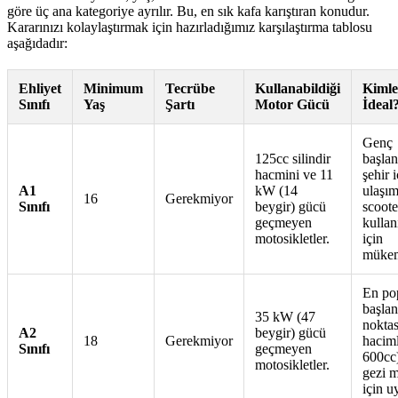
göre üç ana kategoriye ayrılır. Bu, en sık kafa karıştıran konudur.
Kararınızı kolaylaştırmak için hazırladığımız karşılaştırma tablosu
aşağıdadır:
Ehliyet
Minimum
Tecrübe
Kullanabildiği
Kimle
Sınıfı
Yaş
Şartı
Motor Gücü
İdeal
Genç
125cc silindir
başlan
hacmini ve 11
şehir i
A1
kW (14
ulaşım
16
Gerekmiyor
Sınıfı
beygir) gücü
scoote
geçmeyen
kullanı
motosikletler.
için
mükem
En po
başlan
35 kW (47
noktas
A2
beygir) gücü
18
Gerekmiyor
haciml
Sınıfı
geçmeyen
600cc
motosikletler.
gezi m
için u