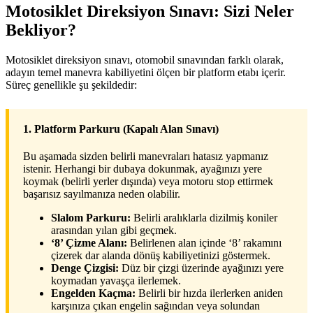
Motosiklet Direksiyon Sınavı: Sizi Neler
Bekliyor?
Motosiklet direksiyon sınavı, otomobil sınavından farklı olarak,
adayın temel manevra kabiliyetini ölçen bir platform etabı içerir.
Süreç genellikle şu şekildedir:
1. Platform Parkuru (Kapalı Alan Sınavı)
Bu aşamada sizden belirli manevraları hatasız yapmanız
istenir. Herhangi bir dubaya dokunmak, ayağınızı yere
koymak (belirli yerler dışında) veya motoru stop ettirmek
başarısız sayılmanıza neden olabilir.
Slalom Parkuru:
Belirli aralıklarla dizilmiş koniler
arasından yılan gibi geçmek.
‘8’ Çizme Alanı:
Belirlenen alan içinde ‘8’ rakamını
çizerek dar alanda dönüş kabiliyetinizi göstermek.
Denge Çizgisi:
Düz bir çizgi üzerinde ayağınızı yere
koymadan yavaşça ilerlemek.
Engelden Kaçma:
Belirli bir hızda ilerlerken aniden
karşınıza çıkan engelin sağından veya solundan