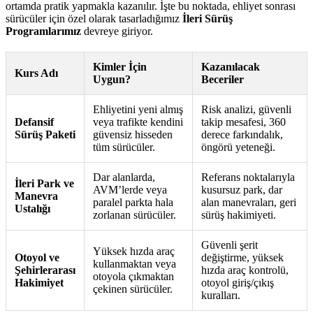
ortamda pratik yapmakla kazanılır. İşte bu noktada, ehliyet sonrası
sürücüler için özel olarak tasarladığımız
İleri Sürüş
Programlarımız
devreye giriyor.
Kimler İçin
Kazanılacak
Kurs Adı
Uygun?
Beceriler
Ehliyetini yeni almış
Risk analizi, güvenli
Defansif
veya trafikte kendini
takip mesafesi, 360
Sürüş Paketi
güvensiz hisseden
derece farkındalık,
tüm sürücüler.
öngörü yeteneği.
Dar alanlarda,
Referans noktalarıyla
İleri Park ve
AVM’lerde veya
kusursuz park, dar
Manevra
paralel parkta hala
alan manevraları, geri
Ustalığı
zorlanan sürücüler.
sürüş hakimiyeti.
Güvenli şerit
Yüksek hızda araç
Otoyol ve
değiştirme, yüksek
kullanmaktan veya
Şehirlerarası
hızda araç kontrolü,
otoyola çıkmaktan
Hakimiyet
otoyol giriş/çıkış
çekinen sürücüler.
kuralları.