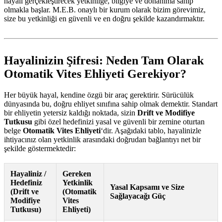
hayali gerçekleştirecek yetkinliğe, bilgiye ve donanıma sahip
olmakla başlar. M.E.B. onaylı bir kurum olarak bizim görevimiz,
size bu yetkinliği en güvenli ve en doğru şekilde kazandırmaktır.
Hayalinizin Şifresi: Neden Tam Olarak
Otomatik Vites Ehliyeti Gerekiyor?
Her büyük hayal, kendine özgü bir araç gerektirir. Sürücülük
dünyasında bu, doğru ehliyet sınıfına sahip olmak demektir. Standart
bir ehliyetin yetersiz kaldığı noktada, sizin
Drift ve Modifiye
Tutkusu
gibi özel hedefinizi yasal ve güvenli bir zemine oturtan
belge
Otomatik Vites Ehliyeti
‘dir. Aşağıdaki tablo, hayalinizle
ihtiyacınız olan yetkinlik arasındaki doğrudan bağlantıyı net bir
şekilde göstermektedir:
Hayaliniz /
Gereken
Hedefiniz
Yetkinlik
Yasal Kapsamı ve Size
(Drift ve
(Otomatik
Sağlayacağı Güç
Modifiye
Vites
Tutkusu)
Ehliyeti)