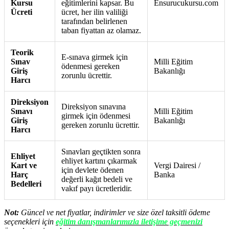
Kursu
eğitimlerini kapsar. Bu
Ensurucukursu.com
Ücreti
ücret, her ilin valiliği
tarafından belirlenen
taban fiyattan az olamaz.
Teorik
E-sınava girmek için
Sınav
Milli Eğitim
ödenmesi gereken
Giriş
Bakanlığı
zorunlu ücrettir.
Harcı
Direksiyon
Direksiyon sınavına
Sınavı
Milli Eğitim
girmek için ödenmesi
Giriş
Bakanlığı
gereken zorunlu ücrettir.
Harcı
Sınavları geçtikten sonra
Ehliyet
ehliyet kartını çıkarmak
Kart ve
Vergi Dairesi /
için devlete ödenen
Harç
Banka
değerli kağıt bedeli ve
Bedelleri
vakıf payı ücretleridir.
Not:
Güncel ve net fiyatlar, indirimler ve size özel taksitli ödeme
seçenekleri için
eğitim danışmanlarımızla iletişime geçmenizi