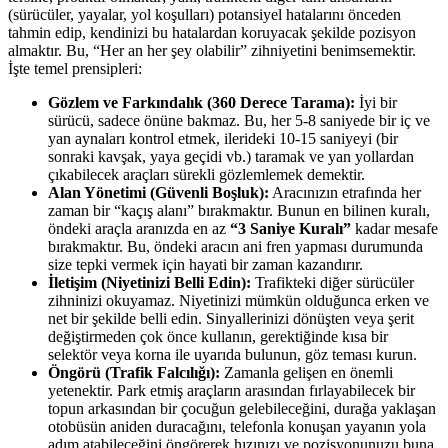
(sürücüler, yayalar, yol koşulları) potansiyel hatalarını önceden
tahmin edip, kendinizi bu hatalardan koruyacak şekilde pozisyon
almaktır. Bu, “Her an her şey olabilir” zihniyetini benimsemektir.
İşte temel prensipleri:
Gözlem ve Farkındalık (360 Derece Tarama):
İyi bir
sürücü, sadece önüne bakmaz. Bu, her 5-8 saniyede bir iç ve
yan aynaları kontrol etmek, ilerideki 10-15 saniyeyi (bir
sonraki kavşak, yaya geçidi vb.) taramak ve yan yollardan
çıkabilecek araçları sürekli gözlemlemek demektir.
Alan Yönetimi (Güvenli Boşluk):
Aracınızın etrafında her
zaman bir “kaçış alanı” bırakmaktır. Bunun en bilinen kuralı,
öndeki araçla aranızda en az
“3 Saniye Kuralı”
kadar mesafe
bırakmaktır. Bu, öndeki aracın ani fren yapması durumunda
size tepki vermek için hayati bir zaman kazandırır.
İletişim (Niyetinizi Belli Edin):
Trafikteki diğer sürücüler
zihninizi okuyamaz. Niyetinizi mümkün olduğunca erken ve
net bir şekilde belli edin. Sinyallerinizi dönüşten veya şerit
değiştirmeden çok önce kullanın, gerektiğinde kısa bir
selektör veya korna ile uyarıda bulunun, göz teması kurun.
Öngörü (Trafik Falcılığı):
Zamanla gelişen en önemli
yetenektir. Park etmiş araçların arasından fırlayabilecek bir
topun arkasından bir çocuğun gelebileceğini, durağa yaklaşan
otobüsün aniden duracağını, telefonla konuşan yayanın yola
adım atabileceğini öngörerek hızınızı ve pozisyonunuzu buna