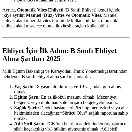
Ayrıca,
Otomatik Vites Ehliyeti
(B Sınıfı Ehliyet) kendi içinde
ikiye ayrılır:
Manuel (Düz) Vites
ve
Otomatik Vites
. Manuel
ehliyet alanlar her iki vites türünü de kullanabilirken, otomatik
ehliyet alanlar sadece otomatik vitesli araçları kullanabilir.
Ehliyet İçin İlk Adım: B Sınıfı Ehliyet
Alma Şartları 2025
Milli Eğitim Bakanlığı ve Karayolları Trafik Yönetmeliği tarafından
belirlenen B sınıfı ehliyet alma şartları şunlardır:
Yaş Şartı:
18 yaşını doldurmuş ve 19 yaşından gün almış
olmak.
Eğitim Şartı:
En az ilkokul mezunu olmak. Mezuniyet
belgeniz veya diplomanız ile bu şartı belgeleyebilirsiniz.
Sağlık Şartı:
Devlet hastaneleri, özel tıp merkezleri veya aile
hekiminizden alacağınız “Sürücü Olur” sağlık raporuna sahip
olmak.
Adli Sicil Şartı:
TCK’nın belirli maddelerinden (uyuşturucu,
silah kaçakçılığı vb.) hüküm giymemiş olmak. Adli sicil