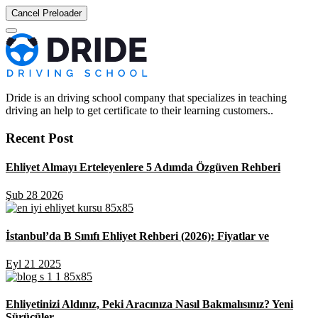
Cancel Preloader
Dride is an driving school company that specializes in teaching
driving an help to get certificate to their learning customers..
Recent Post
Ehliyet Almayı Erteleyenlere 5 Adımda Özgüven Rehberi
Şub 28 2026
İstanbul’da B Sınıfı Ehliyet Rehberi (2026): Fiyatlar ve
Eyl 21 2025
Ehliyetinizi Aldınız, Peki Aracınıza Nasıl Bakmalısınız? Yeni
Sürücüler