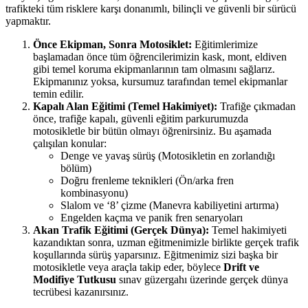
trafikteki tüm risklere karşı donanımlı, bilinçli ve güvenli bir sürücü
yapmaktır.
Önce Ekipman, Sonra Motosiklet:
Eğitimlerimize
başlamadan önce tüm öğrencilerimizin kask, mont, eldiven
gibi temel koruma ekipmanlarının tam olmasını sağlarız.
Ekipmanınız yoksa, kursumuz tarafından temel ekipmanlar
temin edilir.
Kapalı Alan Eğitimi (Temel Hakimiyet):
Trafiğe çıkmadan
önce, trafiğe kapalı, güvenli eğitim parkurumuzda
motosikletle bir bütün olmayı öğrenirsiniz. Bu aşamada
çalışılan konular:
Denge ve yavaş sürüş (Motosikletin en zorlandığı
bölüm)
Doğru frenleme teknikleri (Ön/arka fren
kombinasyonu)
Slalom ve ‘8’ çizme (Manevra kabiliyetini artırma)
Engelden kaçma ve panik fren senaryoları
Akan Trafik Eğitimi (Gerçek Dünya):
Temel hakimiyeti
kazandıktan sonra, uzman eğitmenimizle birlikte gerçek trafik
koşullarında sürüş yaparsınız. Eğitmenimiz sizi başka bir
motosikletle veya araçla takip eder, böylece
Drift ve
Modifiye Tutkusu
sınav güzergahı üzerinde gerçek dünya
tecrübesi kazanırsınız.