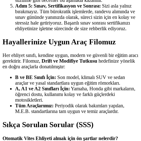
süzülme gibi beceriler bu aşamada kazanılır.
Adım 5: Sınav, Sertifikasyon ve Sonrası:
Sizi asla yalnız
bırakmayız. Tüm bürokratik işlemlerde, randevu alımında ve
sınav gününde yanınızda olarak, süreci sizin için en kolay ve
stressiz hale getiriyoruz. Başarılı sınav sonrası sertifikanızı
ehliyetinize işletme sürecinde de size rehberlik ediyoruz.
Hayallerinize Uygun Araç Filomuz
Her ehliyet sınıfı, kendine uygun, modern ve güvenli bir eğitim aracı
gerektirir. Filomuz,
Drift ve Modifiye Tutkusu
hedefinize yönelik
en doğru araçlarla donatılmıştır:
B ve BE Sınıfı İçin:
Son model, klimalı SUV ve sedan
araçlar ve yasal standartlara uygun eğitim römorkları.
A, A1 ve A2 Sınıfları İçin:
Yamaha, Honda gibi markaların,
öğrenci dostu, kullanımı kolay ve farklı güçlerdeki
motosikletleri.
Tüm Araçlarımız:
Periyodik olarak bakımları yapılan,
M.E.B. standartlarına tam uygun ve temiz araçlardır.
Sıkça Sorulan Sorular (SSS)
Otomatik Vites Ehliyeti almak için ön şartlar nelerdir?