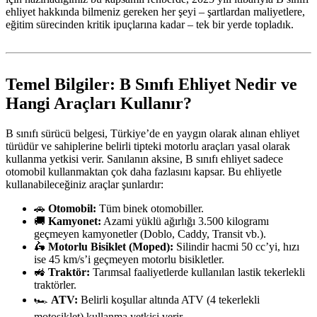
ehliyet hakkında bilmeniz gereken her şeyi – şartlardan maliyetlere,
eğitim sürecinden kritik ipuçlarına kadar – tek bir yerde topladık.
Temel Bilgiler: B Sınıfı Ehliyet Nedir ve
Hangi Araçları Kullanır?
B sınıfı sürücü belgesi, Türkiye’de en yaygın olarak alınan ehliyet
türüdür ve sahiplerine belirli tipteki motorlu araçları yasal olarak
kullanma yetkisi verir. Sanılanın aksine, B sınıfı ehliyet sadece
otomobil kullanmaktan çok daha fazlasını kapsar. Bu ehliyetle
kullanabileceğiniz araçlar şunlardır:
🚗
Otomobil:
Tüm binek otomobiller.
🚚
Kamyonet:
Azami yüklü ağırlığı 3.500 kilogramı
geçmeyen kamyonetler (Doblo, Caddy, Transit vb.).
🛵
Motorlu Bisiklet (Moped):
Silindir hacmi 50 cc’yi, hızı
ise 45 km/s’i geçmeyen motorlu bisikletler.
🚜
Traktör:
Tarımsal faaliyetlerde kullanılan lastik tekerlekli
traktörler.
🏎️
ATV:
Belirli koşullar altında ATV (4 tekerlekli
motosiklet) kullanma yetkisi verir.