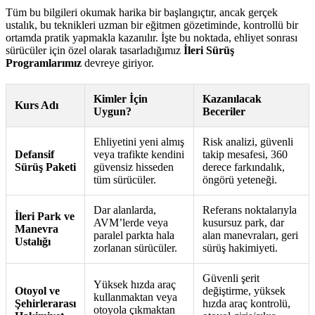
Tüm bu bilgileri okumak harika bir başlangıçtır, ancak gerçek
ustalık, bu teknikleri uzman bir eğitmen gözetiminde, kontrollü bir
ortamda pratik yapmakla kazanılır. İşte bu noktada, ehliyet sonrası
sürücüler için özel olarak tasarladığımız
İleri Sürüş
Programlarımız
devreye giriyor.
Kimler İçin
Kazanılacak
Kurs Adı
Uygun?
Beceriler
Ehliyetini yeni almış
Risk analizi, güvenli
Defansif
veya trafikte kendini
takip mesafesi, 360
Sürüş Paketi
güvensiz hisseden
derece farkındalık,
tüm sürücüler.
öngörü yeteneği.
Dar alanlarda,
Referans noktalarıyla
İleri Park ve
AVM’lerde veya
kusursuz park, dar
Manevra
paralel parkta hala
alan manevraları, geri
Ustalığı
zorlanan sürücüler.
sürüş hakimiyeti.
Güvenli şerit
Yüksek hızda araç
Otoyol ve
değiştirme, yüksek
kullanmaktan veya
Şehirlerarası
hızda araç kontrolü,
otoyola çıkmaktan