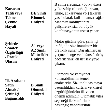
B sınıfı aracınıza 750 kg üzeri
Karavan
yüke sahip römork (karavan,
Tatili veya
BE Sınıfı
tekne, at karavanı vb.) takarak
Tekne
Römork
yasal olarak kullanmanızı sağlar.
Çekme
Ehliyeti
Manevra kabiliyetinizi
Hayali
geliştirerek sizi bu büyük
kombinasyonun ustası yapar.
Motor gücüne göre, şehir içi
Şehirde
A1 veya
trafiğinde size inanılmaz bir
Scooter
A2 Sınıfı
pratiklik sunar. Dar alanlardan
Özgürlüğü
Motosiklet
geçme, denge ve defansif sürüş
/ Pratik
Ehliyeti
becerilerinizi en üst seviyeye
Ulaşım
çıkarır.
Otomobil ve kamyonet
kullanabilmenin temel
İlk Arabanı
anahtarıdır. Sizi toplu taşımaya
Satın
B Sınıfı
bağımlılıktan kurtarır ve kişisel
Almak /
Otomobil
özgürlüğünüzün ilk ve en
Şehir İçi
Ehliyeti
önemli adımıdır. Otomatik vites
Bağımsızlık
seçeneği ile konforlu bir
başlangıç yapabilirsiniz.