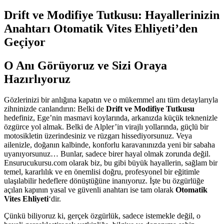
Drift ve Modifiye Tutkusu: Hayallerinizin
Anahtarı Otomatik Vites Ehliyeti’den
Geçiyor
O Anı Görüyoruz ve Sizi Oraya
Hazırlıyoruz
Gözlerinizi bir anlığına kapatın ve o mükemmel anı tüm detaylarıyla
zihninizde canlandırın: Belki de
Drift ve Modifiye Tutkusu
hedefiniz, Ege’nin masmavi koylarında, arkanızda küçük teknenizle
özgürce yol almak. Belki de Alpler’in virajlı yollarında, güçlü bir
motosikletin üzerindesiniz ve rüzgarı hissediyorsunuz. Veya
ailenizle, doğanın kalbinde, konforlu karavanınızda yeni bir sabaha
uyanıyorsunuz… Bunlar, sadece birer hayal olmak zorunda değil.
Ensurucukursu.com olarak biz, bu gibi büyük hayallerin, sağlam bir
temel, kararlılık ve en önemlisi doğru, profesyonel bir eğitimle
ulaşılabilir hedeflere dönüştüğüne inanıyoruz. İşte bu özgürlüğe
açılan kapının yasal ve güvenli anahtarı ise tam olarak
Otomatik
Vites Ehliyeti
‘dir.
Çünkü biliyoruz ki, gerçek özgürlük, sadece istemekle değil, o