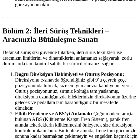
göre ayarlamaktır.
Bölüm 2: İleri Sürüş Teknikleri –
Aracınızla Bütünleşme Sanatı
Defansif sürüş sizi güvende tutarken, ileri sürüş teknikleri ise
aracınızın limitlerini ve dinamiklerini anlamanızı sağlayarak, zorlu
durumlarda tam kontrol sahibi bir sürücü olmanızı sağlar.
Doğru Direksiyon Hakimiyeti ve Oturuş Pozisyonu:
Direksiyonu e-sınavda öğrendiğiniz gibi 9’u çeyrek geçe
pozisyonunda tutmak, size en iyi manevra kabiliyetini verir.
Oturuş pozisyonunuz, sırtınız koltuğa tam yaslanmış,
direksiyona uzandığınızda bileklerinizin direksiyonun üzerine
gelecek ve pedallara tam basabildiğiniz bir mesafede
olmalıdır.
Etkili Frenleme ve ABS’yi Anlamak:
Çoğu modern araçta
bulunan ABS (Kilitlenme Karşıtı Fren Sistemi), panik fren
anında tekerleklerin kilitlenmesini önleyerek size direksiyon
kontrolü imkanı tanır. Bir tehlike anında, frene tüm gücünüzle
sonuna kadar basmaktan çekinmeyin ve engelden kaçmak için