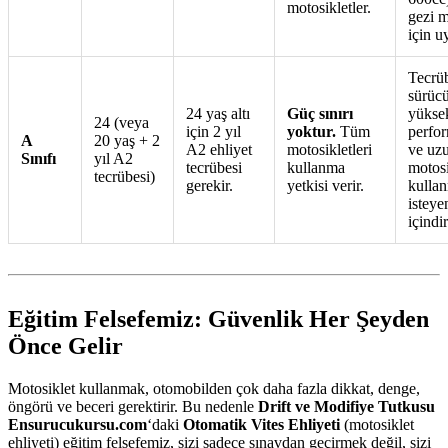
motosikletler.
gezi m
için u
Tecrüb
sürücü
24 yaş altı
Güç sınırı
yükse
24 (veya
için 2 yıl
yoktur.
Tüm
perfor
A
20 yaş + 2
A2 ehliyet
motosikletleri
ve uz
Sınıfı
yıl A2
tecrübesi
kullanma
motosi
tecrübesi)
gerekir.
yetkisi verir.
kulla
isteye
içindir
Eğitim Felsefemiz: Güvenlik Her Şeyden
Önce Gelir
Motosiklet kullanmak, otomobilden çok daha fazla dikkat, denge,
öngörü ve beceri gerektirir. Bu nedenle
Drift ve Modifiye Tutkusu
Ensurucukursu.com
‘daki
Otomatik Vites Ehliyeti
(motosiklet
ehliyeti) eğitim felsefemiz, sizi sadece sınavdan geçirmek değil, sizi