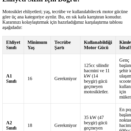
Motosiklet ehliyetleri; yaş, tecrübe ve kullanılabilecek motor gücüne
göre üç ana kategoriye ayrılır. Bu, en sık kafa karıştıran konudur.
Kararınızı kolaylaştırmak için hazırladığımız karşılaştırma tablosu
aşağıdadır:
Ehliyet
Minimum
Tecrübe
Kullanabildiği
Kimle
Sınıfı
Yaş
Şartı
Motor Gücü
İdeal
Genç
125cc silindir
başlan
hacmini ve 11
şehir i
A1
kW (14
ulaşım
16
Gerekmiyor
Sınıfı
beygir) gücü
scoote
geçmeyen
kullanı
motosikletler.
için
mükem
En po
başlan
35 kW (47
noktas
A2
beygir) gücü
18
Gerekmiyor
haciml
Sınıfı
geçmeyen
600cc