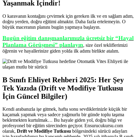
Yaşanmak İçindir!
O karavanın kontağını çevirmek için gereken ilk ve en sağlam adım,
doğru yerden, doğru eğitimi almaktır. Daha fazla ertelemeyin. O
büyük maceranın planını bugün yapmaya başlayın.
Bugün eğitim danışmanlarımızla ücretsiz bir “Hayal
Planlama Görüşmesi” planlayın
, size özel tekliflerimizi
öğrenin ve hayallerinize giden yolda ilk adımı birlikte atalım.
B Sınıfı Ehliyet Rehberi 2025: Her Şey
Tek Yazıda (Drift ve Modifiye Tutkusu
İçin Güncel Bilgiler)
Kendi arabanızla işe gitmek, hafta sonu sevdiklerinizle küçük bir
kaçamak yapmak veya sadece yağmurlu bir günde toplu taşıma
beklemekten kurtulmak… Bu hayale giden yol, doğru bilgi ve
profesyonel bir eğitim sürecinden geçiyor. Ensurucukursu.com
olarak,
Drift ve Modifiye Tutkusu
bölgesindeki sürücü adayları
için hazırladığımız bu kapsamlı rehberde, 2025 yılı itibarıyla B sınıfı