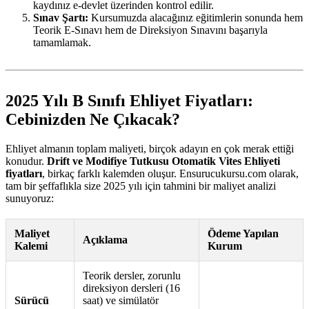
kaydınız e-devlet üzerinden kontrol edilir.
Sınav Şartı:
Kursumuzda alacağınız eğitimlerin sonunda hem
Teorik E-Sınavı hem de Direksiyon Sınavını başarıyla
tamamlamak.
2025 Yılı B Sınıfı Ehliyet Fiyatları:
Cebinizden Ne Çıkacak?
Ehliyet almanın toplam maliyeti, birçok adayın en çok merak ettiği
konudur.
Drift ve Modifiye Tutkusu Otomatik Vites Ehliyeti
fiyatları
, birkaç farklı kalemden oluşur. Ensurucukursu.com olarak,
tam bir şeffaflıkla size 2025 yılı için tahmini bir maliyet analizi
sunuyoruz:
Maliyet
Ödeme Yapılan
Açıklama
Kalemi
Kurum
Teorik dersler, zorunlu
direksiyon dersleri (16
Sürücü
saat) ve simülatör