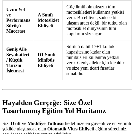
Güç limiti olmaksızın tüm
Uzun Yol
motosikletleri kullanma yetkisi
ve
A Sınıfı
verir. Bu ehliyet, sadece bir
Performans
Motosiklet
ulaşım aracı değil, bir tutku olan
Sürüşü
Ehliyeti
motosiklet dünyasının tüm
Macerası
kapılarını size açar.
Sürücü dahil 17+1 koltuk
Geniş Aile
kapasitesine kadar olan
Seyahatleri
D1 Sınıfı
minibüsleri kullanma yetkisi
/ Küçük
Minibüs
verir. Geniş aileler için idealdir
Turizm
Ehliyeti
ve size yeni ticari fırsatlar
İşletmesi
sunabilir.
Hayalden Gerçeğe: Size Özel
Tasarlanmış Eğitim Yol Haritanız
Sizi
Drift ve Modifiye Tutkusu
hedefinize en güvenli ve en verimli
şekilde ulaştıracak olan
Otomatik Vites Ehliyeti
eğitim sürecimiz,