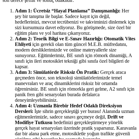
son derece şeffaf ve sonuç odaklıdır:
Adım 1: Ücretsiz “Hayal Planlama” Danışmanlığı:
Her
şey bir tanışma ile başlar. Sadece kayıt için değil,
hedeflerinizi, mevcut tecrübenizi ve takviminizi dinlemek için
sizi kursumuza davet ediyoruz. Bu görüşmede, size özel bir
eğitim planı ve yol haritası çıkarıyoruz.
Adım 2: Teorik Bilgi ve E-Sınav Hazırlığı:
Otomatik Vites
Ehliyeti
için gerekli olan tüm güncel M.E.B. müfredatını,
modern dersliklerimizde ve online materyallerle size
sunuyoruz. Eğitimlerimiz, BE sınıfı için römork dinamiği, A
sınıfı için ileri motosiklet tekniği gibi sınıfa özel bilgileri de
kapsar.
Adım 3: Simülatörde Risksiz Ön Pratik:
Gerçek araca
geçmeden önce, son teknoloji simülatörlerimizde temel
manevraları ve araç dinamiklerini risksiz bir ortamda
öğrenirsiniz. BE sınıfı için römorkla geri gelme, A2 sınıfı için
panik fren gibi senaryoları burada defalarca
deneyimleyebilirsiniz.
Adım 4: Uzmanla Birebir Hedef Odaklı Direksiyon
Dersleri:
İşte sihrin gerçekleştiği yer burası! Alanında uzman
eğitmenlerimizle, sadece sınavı geçmeye değil,
Drift ve
Modifiye Tutkusu
hedefinizi gerçekleştirmeye yönelik
gerçek hayat senaryoları üzerinde pratik yaparsınız. Karavanla
dar bir alana park etme, motosikletle yoğun trafikte güvenli