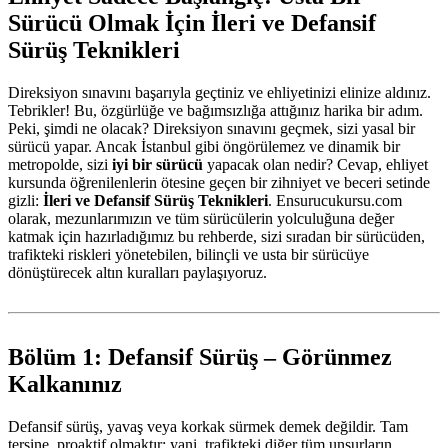
Sürücü Olmak İçin İleri ve Defansif
Sürüş Teknikleri
Direksiyon sınavını başarıyla geçtiniz ve ehliyetinizi elinize aldınız.
Tebrikler! Bu, özgürlüğe ve bağımsızlığa attığınız harika bir adım.
Peki, şimdi ne olacak? Direksiyon sınavını geçmek, sizi yasal bir
sürücü yapar. Ancak İstanbul gibi öngörülemez ve dinamik bir
metropolde, sizi
iyi bir sürücü
yapacak olan nedir? Cevap, ehliyet
kursunda öğrenilenlerin ötesine geçen bir zihniyet ve beceri setinde
gizli:
İleri ve Defansif Sürüş Teknikleri
. Ensurucukursu.com
olarak, mezunlarımızın ve tüm sürücülerin yolculuğuna değer
katmak için hazırladığımız bu rehberde, sizi sıradan bir sürücüden,
trafikteki riskleri yönetebilen, bilinçli ve usta bir sürücüye
dönüştürecek altın kuralları paylaşıyoruz.
Bölüm 1: Defansif Sürüş – Görünmez
Kalkanınız
Defansif sürüş, yavaş veya korkak sürmek demek değildir. Tam
tersine, proaktif olmaktır; yani, trafikteki diğer tüm unsurların