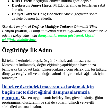
Kurs Ücreti:
Seçtiğiniz ehliyet sınıfına göre değişir.
Direksiyon Sınavı Harcı:
M.E.B. tarafından belirlenen sabit
ücrettir.
Ehliyet Kart ve Harç Bedelleri:
Sınavı geçtikten sonra
devlete ödenen ücretlerdir.
Size özel en güncel
Drift ve Modifiye Tutkusu Otomatik Vites
Ehliyeti fiyatları
, B sınıfı ehliyetiniz varsa uygulanacak indirimler ve
ödeme kolaylıkları için
danışmanlarımızla görüşerek kişisel
teklifinizi alabilirsiniz.
Özgürlüğe İlk Adım
İki teker üzerindeki o eşsiz özgürlük hissi, anlatılmaz, yaşanır.
Motosiklet kullanmak, doğru eğitimle yapıldığında hayatınıza
bambaşka bir boyut katar. Ensurucukursu.com olarak biz, bu tutkulu
dünyaya en güvenli ve en doğru adımlarla girmenizi sağlamak için
buradayız.
İki teker üzerindeki maceranıza başlamak için
bugün motosiklet eğitimi danışmanlarımızla
görüşün.
Size en uygun sınıfı belirleyelim, güvenli sürüş eğitim
programınızı oluşturalım ve sizi de yolların bilinçli ve keyifli
sürücüleri arasına katalım.