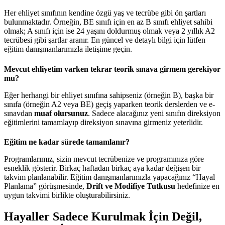
Her ehliyet sınıfının kendine özgü yaş ve tecrübe gibi ön şartları
bulunmaktadır. Örneğin, BE sınıfı için en az B sınıfı ehliyet sahibi
olmak; A sınıfı için ise 24 yaşını doldurmuş olmak veya 2 yıllık A2
tecrübesi gibi şartlar aranır. En güncel ve detaylı bilgi için lütfen
eğitim danışmanlarımızla iletişime geçin.
Mevcut ehliyetim varken tekrar teorik sınava girmem gerekiyor
mu?
Eğer herhangi bir ehliyet sınıfına sahipseniz (örneğin B), başka bir
sınıfa (örneğin A2 veya BE) geçiş yaparken teorik derslerden ve e-
sınavdan
muaf olursunuz
. Sadece alacağınız yeni sınıfın direksiyon
eğitimlerini tamamlayıp direksiyon sınavına girmeniz yeterlidir.
Eğitim ne kadar sürede tamamlanır?
Programlarımız, sizin mevcut tecrübenize ve programınıza göre
esneklik gösterir. Birkaç haftadan birkaç aya kadar değişen bir
takvim planlanabilir. Eğitim danışmanlarımızla yapacağınız “Hayal
Planlama” görüşmesinde,
Drift ve Modifiye Tutkusu
hedefinize en
uygun takvimi birlikte oluşturabilirsiniz.
Hayaller Sadece Kurulmak İçin Değil,