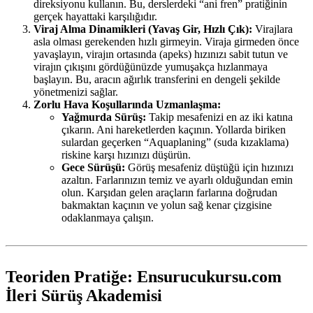
direksiyonu kullanın. Bu, derslerdeki “ani fren” pratiğinin
gerçek hayattaki karşılığıdır.
Viraj Alma Dinamikleri (Yavaş Gir, Hızlı Çık):
Virajlara
asla olması gerekenden hızlı girmeyin. Viraja girmeden önce
yavaşlayın, virajın ortasında (apeks) hızınızı sabit tutun ve
virajın çıkışını gördüğünüzde yumuşakça hızlanmaya
başlayın. Bu, aracın ağırlık transferini en dengeli şekilde
yönetmenizi sağlar.
Zorlu Hava Koşullarında Uzmanlaşma:
Yağmurda Sürüş:
Takip mesafenizi en az iki katına
çıkarın. Ani hareketlerden kaçının. Yollarda biriken
sulardan geçerken “Aquaplaning” (suda kızaklama)
riskine karşı hızınızı düşürün.
Gece Sürüşü:
Görüş mesafeniz düştüğü için hızınızı
azaltın. Farlarınızın temiz ve ayarlı olduğundan emin
olun. Karşıdan gelen araçların farlarına doğrudan
bakmaktan kaçının ve yolun sağ kenar çizgisine
odaklanmaya çalışın.
Teoriden Pratiğe: Ensurucukursu.com
İleri Sürüş Akademisi