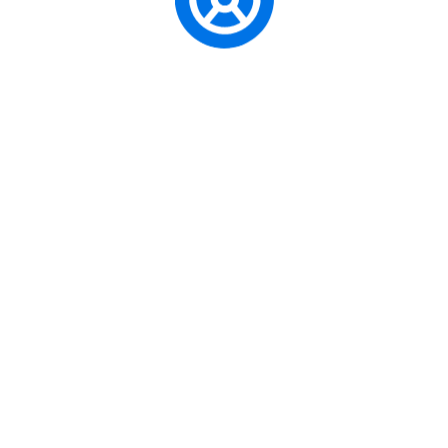
Satın Almak /
toplu taşı
Otomobil
Şehir İçi
ve en ön
Ehliyeti
Bağımsızlık
Uzun Yol ve
A Sınıfı
Güç limiti
Performans
Motosiklet
ehliyet,
Sürüşü
Ehliyeti
Macerası
Geniş Aile
Seyahatleri /
D1 Sınıfı
Sürücü 
Küçük
Minibüs
kullanma y
Turizm
Ehliyeti
İşletmesi