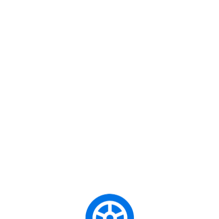
Yetkinlik
(Ekspertiz
(CE Sınıfı
Servisi
Ehliyet)
Açmak)
Karavan
B sınıfı 
Tatili veya
BE Sınıfı
at karava
ehberi
Tekne
Römork
kabiliye
Çekme
Ehliyeti
r ve Her
Hayali
Şehirde
A1 veya
ınız?
Scooter
Motor gücü
A2 Sınıfı
Özgürlüğü /
sun
Motosiklet
Pratik
Ehliyeti
Kaygan
Ulaşım
İlk Arabanı
Otomobi
B Sınıfı
ir ve