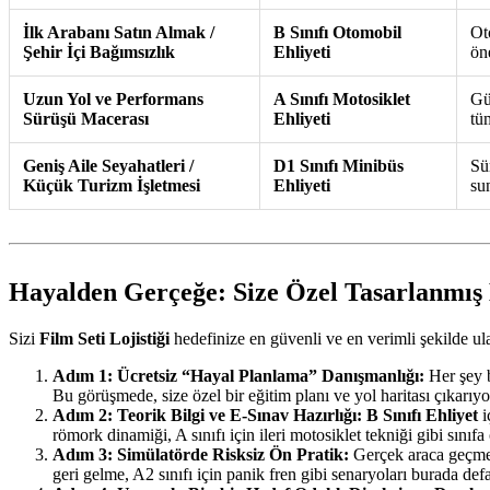
İlk Arabanı Satın Almak /
B Sınıfı Otomobil
Ot
Şehir İçi Bağımsızlık
Ehliyeti
ön
Uzun Yol ve Performans
A Sınıfı Motosiklet
Gü
Sürüşü Macerası
Ehliyeti
tüm
Geniş Aile Seyahatleri /
D1 Sınıfı Minibüs
Sü
Küçük Turizm İşletmesi
Ehliyeti
sun
Hayalden Gerçeğe: Size Özel Tasarlanmış 
Sizi
Film Seti Lojistiği
hedefinize en güvenli ve en verimli şekilde ul
Adım 1: Ücretsiz “Hayal Planlama” Danışmanlığı:
Her şey b
Bu görüşmede, size özel bir eğitim planı ve yol haritası çıkarıyo
Adım 2: Teorik Bilgi ve E-Sınav Hazırlığı:
B Sınıfı Ehliyet
i
römork dinamiği, A sınıfı için ileri motosiklet tekniği gibi sınıfa 
Adım 3: Simülatörde Risksiz Ön Pratik:
Gerçek araca geçmede
geri gelme, A2 sınıfı için panik fren gibi senaryoları burada def