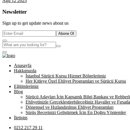
Ağu 12 2025
Newsletter
Sign up to get update news about us
Abone Ol
Anasayfa
Hakkımızda
İstanbul Sürücü Kursu Hizmet Bölgelerimiz
Her Kitleye Özel Ehliyet Programları ve Sürücü Kursu
Eğitimlerimiz
Blog
Sürücü Adayları İçin Kapsamlı Bilgi Bankası ve Rehberl
Ehliyetinizle Gerçekleştirebileceğiniz Hayaller ve Fırsatla
Dönemsel ve Hızlandırılmış Ehliyet Programları
Sürüş Becerinizi Geliştirmek İçin En Doğru Yöntemler
İletişim
0212 217 29 11