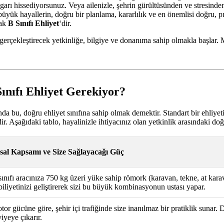
 rüzgarı hissediyorsunuz. Veya ailenizle, şehrin gürültüsünden ve stres
üyük hayallerin, doğru bir planlama, kararlılık ve en önemlisi doğru, pr
rak
B Sınıfı Ehliyet
‘dir.
gerçekleştirecek yetkinliğe, bilgiye ve donanıma sahip olmakla başlar. 
ınıfı Ehliyet Gerekiyor?
a bu, doğru ehliyet sınıfına sahip olmak demektir. Standart bir ehliyeti
dir. Aşağıdaki tablo, hayalinizle ihtiyacınız olan yetkinlik arasındaki do
sal Kapsamı ve Size Sağlayacağı Güç
sınıfı aracınıza 750 kg üzeri yüke sahip römork (karavan, tekne, at kara
biliyetinizi geliştirerek sizi bu büyük kombinasyonun ustası yapar.
tor gücüne göre, şehir içi trafiğinde size inanılmaz bir pratiklik sunar.
iyeye çıkarır.