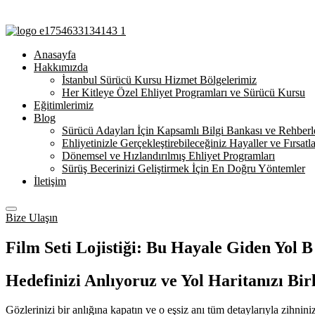
Anasayfa
Hakkımızda
İstanbul Sürücü Kursu Hizmet Bölgelerimiz
Her Kitleye Özel Ehliyet Programları ve Sürücü Kursu
Eğitimlerimiz
Blog
Sürücü Adayları İçin Kapsamlı Bilgi Bankası ve Rehberl
Ehliyetinizle Gerçekleştirebileceğiniz Hayaller ve Fırsatla
Dönemsel ve Hızlandırılmış Ehliyet Programları
Sürüş Becerinizi Geliştirmek İçin En Doğru Yöntemler
İletişim
Bize Ulaşın
Film Seti Lojistiği: Bu Hayale Giden Yol B
Hedefinizi Anlıyoruz ve Yol Haritanızı Bir
Gözlerinizi bir anlığına kapatın ve o eşsiz anı tüm detaylarıyla zihnin