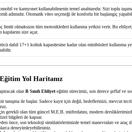
omobil ve kamyonet kullanabilmenin temel anahtarıdır. Sizi toplu taşıma
emli adımıdır. Otomatik vites seçeneği ile konforlu bir başlangıç yapabil
ç limiti olmaksızın tüm motosikletleri kullanma yetkisi verir. Bu ehliyet
 kapılarını size açar.
rücü dahil 17+1 koltuk kapasitesine kadar olan minibüsleri kullanma yetkisi
abilir.
Eğitim Yol Haritanız
aştıracak olan
B Sınıfı Ehliyet
eğitim sürecimiz, son derece şeffaf ve so
ir tanışma ile başlar. Sadece kayıt için değil, hedeflerinizi, mevcut tec
ruz.
çin gerekli olan tüm güncel M.E.B. müfredatını, modern dersliklerimizde
özel bilgileri de kapsar.
n önce, son teknoloji simülatörlerimizde temel manevraları ve araç dina
alarca deneyimleyebilirsiniz.