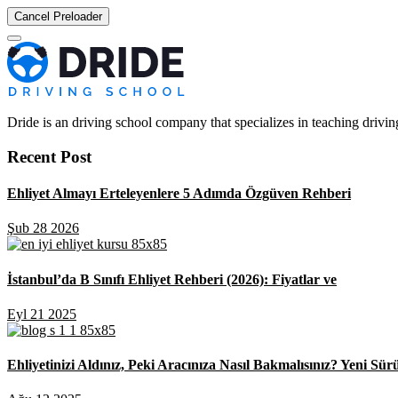
Cancel Preloader
Dride is an driving school company that specializes in teaching driving 
Recent Post
Ehliyet Almayı Erteleyenlere 5 Adımda Özgüven Rehberi
Şub 28 2026
İstanbul’da B Sınıfı Ehliyet Rehberi (2026): Fiyatlar ve
Eyl 21 2025
Ehliyetinizi Aldınız, Peki Aracınıza Nasıl Bakmalısınız? Yeni Sür