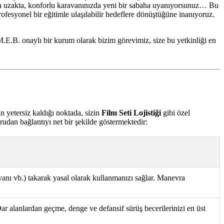
inden uzakta, konforlu karavanınızda yeni bir sabaha uyanıyorsunuz… Bu
ofesyonel bir eğitimle ulaşılabilir hedeflere dönüştüğüne inanıyoruz.
M.E.B. onaylı bir kurum olarak bizim görevimiz, size bu yetkinliği en
n yetersiz kaldığı noktada, sizin
Film Seti Lojistiği
gibi özel
ğrudan bağlantıyı net bir şekilde göstermektedir:
vanı vb.) takarak yasal olarak kullanmanızı sağlar. Manevra
 Dar alanlardan geçme, denge ve defansif sürüş becerilerinizi en üst