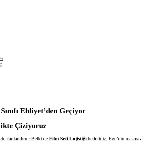
er
r
 Sınıfı Ehliyet’den Geçiyor
likte Çiziyoruz
izde canlandırın: Belki de
Film Seti Lojistiği
hedefiniz, Ege’nin masmavi