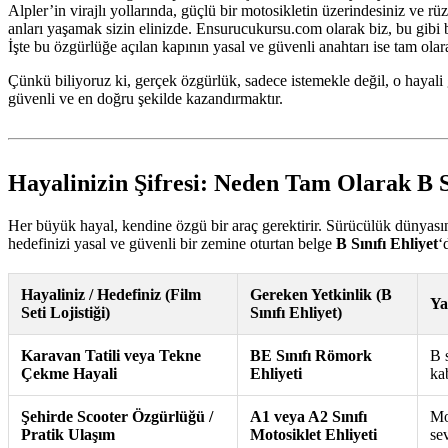
Alpler’in virajlı yollarında, güçlü bir motosikletin üzerindesiniz ve
anları yaşamak sizin elinizde. Ensurucukursu.com olarak biz, bu gibi b
İşte bu özgürlüğe açılan kapının yasal ve güvenli anahtarı ise tam ola
Çünkü biliyoruz ki, gerçek özgürlük, sadece istemekle değil, o hayali 
güvenli ve en doğru şekilde kazandırmaktır.
Hayalinizin Şifresi: Neden Tam Olarak B S
Her büyük hayal, kendine özgü bir araç gerektirir. Sürücülük dünyasınd
hedefinizi yasal ve güvenli bir zemine oturtan belge
B Sınıfı Ehliyet
‘
Hayaliniz / Hedefiniz (Film
Gereken Yetkinlik (B
Ya
Seti Lojistiği)
Sınıfı Ehliyet)
Karavan Tatili veya Tekne
BE Sınıfı Römork
B 
Çekme Hayali
Ehliyeti
ka
Şehirde Scooter Özgürlüğü /
A1 veya A2 Sınıfı
Mo
Pratik Ulaşım
Motosiklet Ehliyeti
sev