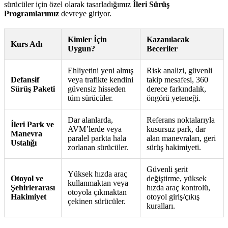
sürücüler için özel olarak tasarladığımız
İleri Sürüş
Programlarımız
devreye giriyor.
Kimler İçin
Kazanılacak
Kurs Adı
Uygun?
Beceriler
Ehliyetini yeni almış
Risk analizi, güvenli
Defansif
veya trafikte kendini
takip mesafesi, 360
Sürüş Paketi
güvensiz hisseden
derece farkındalık,
tüm sürücüler.
öngörü yeteneği.
Dar alanlarda,
Referans noktalarıyla
İleri Park ve
AVM’lerde veya
kusursuz park, dar
Manevra
paralel parkta hala
alan manevraları, geri
Ustalığı
zorlanan sürücüler.
sürüş hakimiyeti.
Güvenli şerit
Yüksek hızda araç
Otoyol ve
değiştirme, yüksek
kullanmaktan veya
Şehirlerarası
hızda araç kontrolü,
otoyola çıkmaktan
Hakimiyet
otoyol giriş/çıkış
çekinen sürücüler.
kuralları.