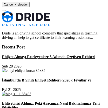
Cancel Preloader
Dride is an driving school company that specializes in teaching
driving an help to get certificate to their learning customers..
Recent Post
Ehliyet Almayı Erteleyenlere 5 Adımda Özgüven Rehberi
Şub 28 2026
İstanbul’da B Sınıfı Ehliyet Rehberi (2026): Fiyatlar ve
Eyl 21 2025
Ehliyetinizi Aldınız, Peki Aracınıza Nasıl Bakmalısınız? Yeni
Sürücüler