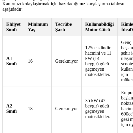
Kararınızı kolaylaştırmak için hazırladığımız karşılaştırma tablosu
aşağıdadır:
Ehliyet
Minimum
Tecrübe
Kullanabildiği
Kimle
Sınıfı
Yaş
Şartı
Motor Gücü
İdeal
Genç
125cc silindir
başlan
hacmini ve 11
şehir i
A1
kW (14
ulaşım
16
Gerekmiyor
Sınıfı
beygir) gücü
scoote
geçmeyen
kullanı
motosikletler.
için
mükem
En po
başlan
35 kW (47
noktas
A2
beygir) gücü
18
Gerekmiyor
haciml
Sınıfı
geçmeyen
600cc
motosikletler.
gezi m
için u