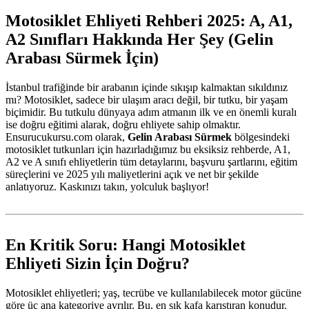
Motosiklet Ehliyeti Rehberi 2025: A, A1,
A2 Sınıfları Hakkında Her Şey (Gelin
Arabası Sürmek İçin)
İstanbul trafiğinde bir arabanın içinde sıkışıp kalmaktan sıkıldınız
mı? Motosiklet, sadece bir ulaşım aracı değil, bir tutku, bir yaşam
biçimidir. Bu tutkulu dünyaya adım atmanın ilk ve en önemli kuralı
ise doğru eğitimi alarak, doğru ehliyete sahip olmaktır.
Ensurucukursu.com olarak,
Gelin Arabası Sürmek
bölgesindeki
motosiklet tutkunları için hazırladığımız bu eksiksiz rehberde, A1,
A2 ve A sınıfı ehliyetlerin tüm detaylarını, başvuru şartlarını, eğitim
süreçlerini ve 2025 yılı maliyetlerini açık ve net bir şekilde
anlatıyoruz. Kaskınızı takın, yolculuk başlıyor!
En Kritik Soru: Hangi Motosiklet
Ehliyeti Sizin İçin Doğru?
Motosiklet ehliyetleri; yaş, tecrübe ve kullanılabilecek motor gücüne
göre üç ana kategoriye ayrılır. Bu, en sık kafa karıştıran konudur.