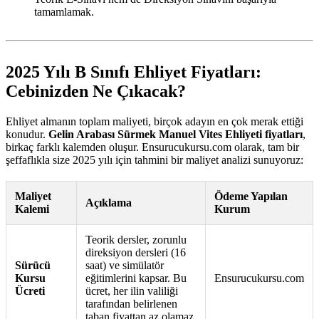
tamamlamak.
2025 Yılı B Sınıfı Ehliyet Fiyatları:
Cebinizden Ne Çıkacak?
Ehliyet almanın toplam maliyeti, birçok adayın en çok merak ettiği
konudur.
Gelin Arabası Sürmek Manuel Vites Ehliyeti fiyatları
,
birkaç farklı kalemden oluşur. Ensurucukursu.com olarak, tam bir
şeffaflıkla size 2025 yılı için tahmini bir maliyet analizi sunuyoruz:
Maliyet
Ödeme Yapılan
Açıklama
Kalemi
Kurum
Teorik dersler, zorunlu
direksiyon dersleri (16
Sürücü
saat) ve simülatör
Kursu
eğitimlerini kapsar. Bu
Ensurucukursu.com
Ücreti
ücret, her ilin valiliği
tarafından belirlenen
taban fiyattan az olamaz.