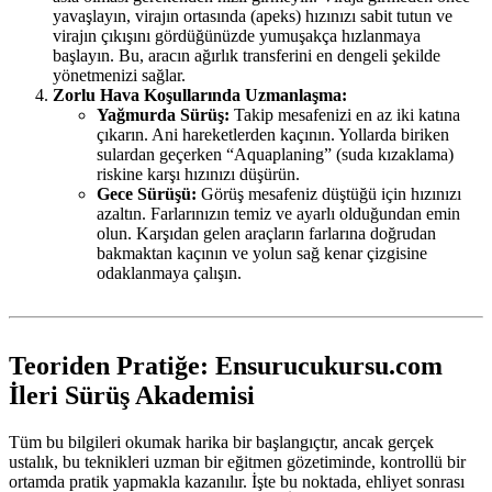
yavaşlayın, virajın ortasında (apeks) hızınızı sabit tutun ve
virajın çıkışını gördüğünüzde yumuşakça hızlanmaya
başlayın. Bu, aracın ağırlık transferini en dengeli şekilde
yönetmenizi sağlar.
Zorlu Hava Koşullarında Uzmanlaşma:
Yağmurda Sürüş:
Takip mesafenizi en az iki katına
çıkarın. Ani hareketlerden kaçının. Yollarda biriken
sulardan geçerken “Aquaplaning” (suda kızaklama)
riskine karşı hızınızı düşürün.
Gece Sürüşü:
Görüş mesafeniz düştüğü için hızınızı
azaltın. Farlarınızın temiz ve ayarlı olduğundan emin
olun. Karşıdan gelen araçların farlarına doğrudan
bakmaktan kaçının ve yolun sağ kenar çizgisine
odaklanmaya çalışın.
Teoriden Pratiğe: Ensurucukursu.com
İleri Sürüş Akademisi
Tüm bu bilgileri okumak harika bir başlangıçtır, ancak gerçek
ustalık, bu teknikleri uzman bir eğitmen gözetiminde, kontrollü bir
ortamda pratik yapmakla kazanılır. İşte bu noktada, ehliyet sonrası