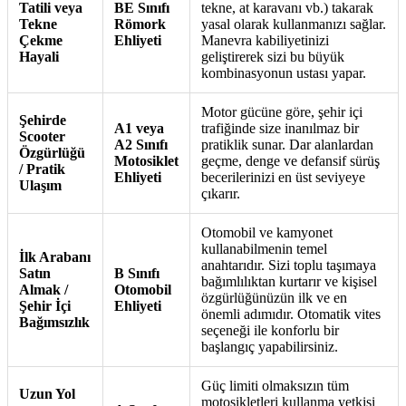
Tatili veya
BE Sınıfı
tekne, at karavanı vb.) takarak
Tekne
Römork
yasal olarak kullanmanızı sağlar.
Çekme
Ehliyeti
Manevra kabiliyetinizi
Hayali
geliştirerek sizi bu büyük
kombinasyonun ustası yapar.
Motor gücüne göre, şehir içi
Şehirde
A1 veya
trafiğinde size inanılmaz bir
Scooter
A2 Sınıfı
pratiklik sunar. Dar alanlardan
Özgürlüğü
Motosiklet
geçme, denge ve defansif sürüş
/ Pratik
Ehliyeti
becerilerinizi en üst seviyeye
Ulaşım
çıkarır.
Otomobil ve kamyonet
kullanabilmenin temel
İlk Arabanı
anahtarıdır. Sizi toplu taşımaya
Satın
B Sınıfı
bağımlılıktan kurtarır ve kişisel
Almak /
Otomobil
özgürlüğünüzün ilk ve en
Şehir İçi
Ehliyeti
önemli adımıdır. Otomatik vites
Bağımsızlık
seçeneği ile konforlu bir
başlangıç yapabilirsiniz.
Güç limiti olmaksızın tüm
Uzun Yol
motosikletleri kullanma yetkisi