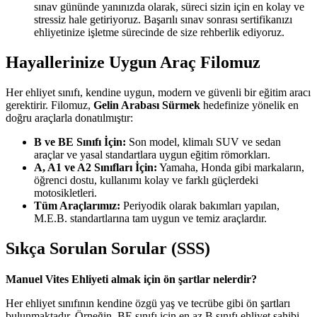
sınav gününde yanınızda olarak, süreci sizin için en kolay ve
stressiz hale getiriyoruz. Başarılı sınav sonrası sertifikanızı
ehliyetinize işletme sürecinde de size rehberlik ediyoruz.
Hayallerinize Uygun Araç Filomuz
Her ehliyet sınıfı, kendine uygun, modern ve güvenli bir eğitim aracı
gerektirir. Filomuz,
Gelin Arabası Sürmek
hedefinize yönelik en
doğru araçlarla donatılmıştır:
B ve BE Sınıfı İçin:
Son model, klimalı SUV ve sedan
araçlar ve yasal standartlara uygun eğitim römorkları.
A, A1 ve A2 Sınıfları İçin:
Yamaha, Honda gibi markaların,
öğrenci dostu, kullanımı kolay ve farklı güçlerdeki
motosikletleri.
Tüm Araçlarımız:
Periyodik olarak bakımları yapılan,
M.E.B. standartlarına tam uygun ve temiz araçlardır.
Sıkça Sorulan Sorular (SSS)
Manuel Vites Ehliyeti almak için ön şartlar nelerdir?
Her ehliyet sınıfının kendine özgü yaş ve tecrübe gibi ön şartları
bulunmaktadır. Örneğin, BE sınıfı için en az B sınıfı ehliyet sahibi