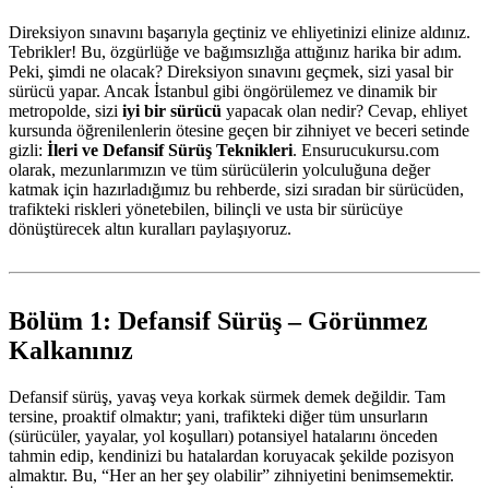
Direksiyon sınavını başarıyla geçtiniz ve ehliyetinizi elinize aldınız.
Tebrikler! Bu, özgürlüğe ve bağımsızlığa attığınız harika bir adım.
Peki, şimdi ne olacak? Direksiyon sınavını geçmek, sizi yasal bir
sürücü yapar. Ancak İstanbul gibi öngörülemez ve dinamik bir
metropolde, sizi
iyi bir sürücü
yapacak olan nedir? Cevap, ehliyet
kursunda öğrenilenlerin ötesine geçen bir zihniyet ve beceri setinde
gizli:
İleri ve Defansif Sürüş Teknikleri
. Ensurucukursu.com
olarak, mezunlarımızın ve tüm sürücülerin yolculuğuna değer
katmak için hazırladığımız bu rehberde, sizi sıradan bir sürücüden,
trafikteki riskleri yönetebilen, bilinçli ve usta bir sürücüye
dönüştürecek altın kuralları paylaşıyoruz.
Bölüm 1: Defansif Sürüş – Görünmez
Kalkanınız
Defansif sürüş, yavaş veya korkak sürmek demek değildir. Tam
tersine, proaktif olmaktır; yani, trafikteki diğer tüm unsurların
(sürücüler, yayalar, yol koşulları) potansiyel hatalarını önceden
tahmin edip, kendinizi bu hatalardan koruyacak şekilde pozisyon
almaktır. Bu, “Her an her şey olabilir” zihniyetini benimsemektir.