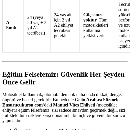
Tecrüb
sürücü
24 yaş altı
Güç sınırı
yükse
24 (veya
için 2 yıl
yoktur.
Tüm
perfor
A
20 yaş + 2
A2 ehliyet
motosikletleri
ve uz
Sınıfı
yıl A2
tecrübesi
kullanma
motosi
tecrübesi)
gerekir.
yetkisi verir.
kulla
isteye
içindir
Eğitim Felsefemiz: Güvenlik Her Şeyden
Önce Gelir
Motosiklet kullanmak, otomobilden çok daha fazla dikkat, denge,
öngörü ve beceri gerektirir. Bu nedenle
Gelin Arabası Sürmek
Ensurucukursu.com
‘daki
Manuel Vites Ehliyeti
(motosiklet
ehliyeti) eğitim felsefemiz, sizi sadece sınavdan geçirmek değil, sizi
trafikteki tüm risklere karşı donanımlı, bilinçli ve güvenli bir sürücü
yapmaktır.