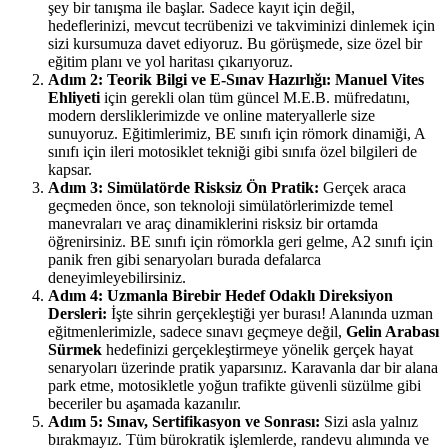
şey bir tanışma ile başlar. Sadece kayıt için değil,
hedeflerinizi, mevcut tecrübenizi ve takviminizi dinlemek için
sizi kursumuza davet ediyoruz. Bu görüşmede, size özel bir
eğitim planı ve yol haritası çıkarıyoruz.
Adım 2: Teorik Bilgi ve E-Sınav Hazırlığı:
Manuel Vites
Ehliyeti
için gerekli olan tüm güncel M.E.B. müfredatını,
modern dersliklerimizde ve online materyallerle size
sunuyoruz. Eğitimlerimiz, BE sınıfı için römork dinamiği, A
sınıfı için ileri motosiklet tekniği gibi sınıfa özel bilgileri de
kapsar.
Adım 3: Simülatörde Risksiz Ön Pratik:
Gerçek araca
geçmeden önce, son teknoloji simülatörlerimizde temel
manevraları ve araç dinamiklerini risksiz bir ortamda
öğrenirsiniz. BE sınıfı için römorkla geri gelme, A2 sınıfı için
panik fren gibi senaryoları burada defalarca
deneyimleyebilirsiniz.
Adım 4: Uzmanla Birebir Hedef Odaklı Direksiyon
Dersleri:
İşte sihrin gerçekleştiği yer burası! Alanında uzman
eğitmenlerimizle, sadece sınavı geçmeye değil,
Gelin Arabası
Sürmek
hedefinizi gerçekleştirmeye yönelik gerçek hayat
senaryoları üzerinde pratik yaparsınız. Karavanla dar bir alana
park etme, motosikletle yoğun trafikte güvenli süzülme gibi
beceriler bu aşamada kazanılır.
Adım 5: Sınav, Sertifikasyon ve Sonrası:
Sizi asla yalnız
bırakmayız. Tüm bürokratik işlemlerde, randevu alımında ve