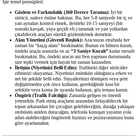
İşte temel prensipleri:
Gözlem ve Farkındalık (360 Derece Tarama):
İyi bir
sürücü, sadece önüne bakmaz. Bu, her 5-8 saniyede bir iç ve
yan aynaları kontrol etmek, ilerideki 10-15 saniyeyi (bir
sonraki kavşak, yaya geçidi vb.) taramak ve yan yollardan
çıkabilecek araçları sürekli gözlemlemek demektir.
Alan Yönetimi (Güvenli Boşluk):
Aracınızın etrafında her
zaman bir “kaçış alanı” bırakmaktır. Bunun en bilinen kuralı,
öndeki araçla aranızda en az
“3 Saniye Kuralı”
kadar mesafe
bırakmaktır. Bu, öndeki aracın ani fren yapması durumunda
size tepki vermek için hayati bir zaman kazandırır.
İletişim (Niyetinizi Belli Edin):
Trafikteki diğer sürücüler
zihninizi okuyamaz. Niyetinizi mümkün olduğunca erken ve
net bir şekilde belli edin. Sinyallerinizi dönüşten veya şerit
değiştirmeden çok önce kullanın, gerektiğinde kısa bir
selektör veya korna ile uyarıda bulunun, göz teması kurun.
Öngörü (Trafik Falcılığı):
Zamanla gelişen en önemli
yetenektir. Park etmiş araçların arasından fırlayabilecek bir
topun arkasından bir çocuğun gelebileceğini, durağa yaklaşan
otobüsün aniden duracağını, telefonla konuşan yayanın yola
adım atabileceğini öngörerek hızınızı ve pozisyonunuzu buna
göre ayarlamaktır.