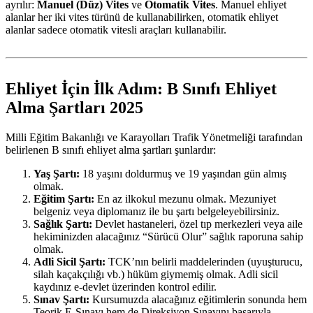
ayrılır:
Manuel (Düz) Vites
ve
Otomatik Vites
. Manuel ehliyet
alanlar her iki vites türünü de kullanabilirken, otomatik ehliyet
alanlar sadece otomatik vitesli araçları kullanabilir.
Ehliyet İçin İlk Adım: B Sınıfı Ehliyet
Alma Şartları 2025
Milli Eğitim Bakanlığı ve Karayolları Trafik Yönetmeliği tarafından
belirlenen B sınıfı ehliyet alma şartları şunlardır:
Yaş Şartı:
18 yaşını doldurmuş ve 19 yaşından gün almış
olmak.
Eğitim Şartı:
En az ilkokul mezunu olmak. Mezuniyet
belgeniz veya diplomanız ile bu şartı belgeleyebilirsiniz.
Sağlık Şartı:
Devlet hastaneleri, özel tıp merkezleri veya aile
hekiminizden alacağınız “Sürücü Olur” sağlık raporuna sahip
olmak.
Adli Sicil Şartı:
TCK’nın belirli maddelerinden (uyuşturucu,
silah kaçakçılığı vb.) hüküm giymemiş olmak. Adli sicil
kaydınız e-devlet üzerinden kontrol edilir.
Sınav Şartı:
Kursumuzda alacağınız eğitimlerin sonunda hem
Teorik E-Sınavı hem de Direksiyon Sınavını başarıyla