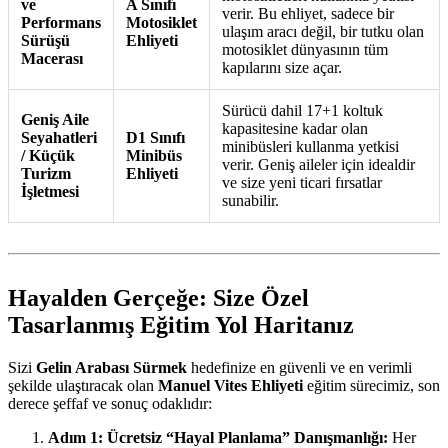
ve
A Sınıfı
verir. Bu ehliyet, sadece bir
Performans
Motosiklet
ulaşım aracı değil, bir tutku olan
Sürüşü
Ehliyeti
motosiklet dünyasının tüm
Macerası
kapılarını size açar.
Sürücü dahil 17+1 koltuk
Geniş Aile
kapasitesine kadar olan
Seyahatleri
D1 Sınıfı
minibüsleri kullanma yetkisi
/ Küçük
Minibüs
verir. Geniş aileler için idealdir
Turizm
Ehliyeti
ve size yeni ticari fırsatlar
İşletmesi
sunabilir.
Hayalden Gerçeğe: Size Özel
Tasarlanmış Eğitim Yol Haritanız
Sizi
Gelin Arabası Sürmek
hedefinize en güvenli ve en verimli
şekilde ulaştıracak olan
Manuel Vites Ehliyeti
eğitim sürecimiz, son
derece şeffaf ve sonuç odaklıdır:
Adım 1: Ücretsiz “Hayal Planlama” Danışmanlığı:
Her