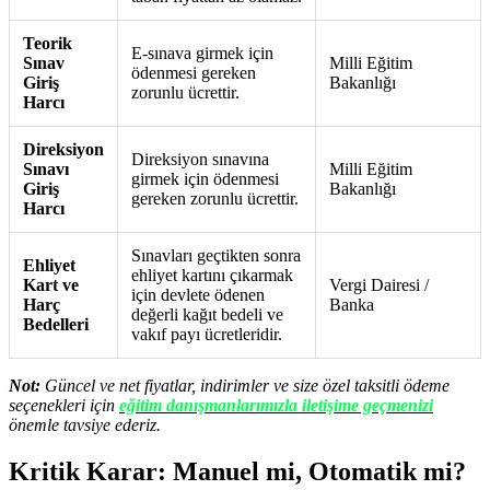
Teorik
E-sınava girmek için
Sınav
Milli Eğitim
ödenmesi gereken
Giriş
Bakanlığı
zorunlu ücrettir.
Harcı
Direksiyon
Direksiyon sınavına
Sınavı
Milli Eğitim
girmek için ödenmesi
Giriş
Bakanlığı
gereken zorunlu ücrettir.
Harcı
Sınavları geçtikten sonra
Ehliyet
ehliyet kartını çıkarmak
Kart ve
Vergi Dairesi /
için devlete ödenen
Harç
Banka
değerli kağıt bedeli ve
Bedelleri
vakıf payı ücretleridir.
Not:
Güncel ve net fiyatlar, indirimler ve size özel taksitli ödeme
seçenekleri için
eğitim danışmanlarımızla iletişime geçmenizi
önemle tavsiye ederiz.
Kritik Karar: Manuel mi, Otomatik mi?