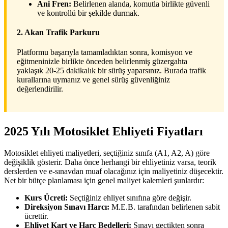
Ani Fren:
Belirlenen alanda, komutla birlikte güvenli
ve kontrollü bir şekilde durmak.
2. Akan Trafik Parkuru
Platformu başarıyla tamamladıktan sonra, komisyon ve
eğitmeninizle birlikte önceden belirlenmiş güzergahta
yaklaşık 20-25 dakikalık bir sürüş yaparsınız. Burada trafik
kurallarına uymanız ve genel sürüş güvenliğiniz
değerlendirilir.
2025 Yılı Motosiklet Ehliyeti Fiyatları
Motosiklet ehliyeti maliyetleri, seçtiğiniz sınıfa (A1, A2, A) göre
değişiklik gösterir. Daha önce herhangi bir ehliyetiniz varsa, teorik
derslerden ve e-sınavdan muaf olacağınız için maliyetiniz düşecektir.
Net bir bütçe planlaması için genel maliyet kalemleri şunlardır:
Kurs Ücreti:
Seçtiğiniz ehliyet sınıfına göre değişir.
Direksiyon Sınavı Harcı:
M.E.B. tarafından belirlenen sabit
ücrettir.
Ehliyet Kart ve Harç Bedelleri:
Sınavı geçtikten sonra