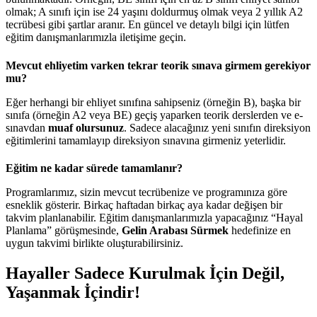
olmak; A sınıfı için ise 24 yaşını doldurmuş olmak veya 2 yıllık A2
tecrübesi gibi şartlar aranır. En güncel ve detaylı bilgi için lütfen
eğitim danışmanlarımızla iletişime geçin.
Mevcut ehliyetim varken tekrar teorik sınava girmem gerekiyor
mu?
Eğer herhangi bir ehliyet sınıfına sahipseniz (örneğin B), başka bir
sınıfa (örneğin A2 veya BE) geçiş yaparken teorik derslerden ve e-
sınavdan
muaf olursunuz
. Sadece alacağınız yeni sınıfın direksiyon
eğitimlerini tamamlayıp direksiyon sınavına girmeniz yeterlidir.
Eğitim ne kadar sürede tamamlanır?
Programlarımız, sizin mevcut tecrübenize ve programınıza göre
esneklik gösterir. Birkaç haftadan birkaç aya kadar değişen bir
takvim planlanabilir. Eğitim danışmanlarımızla yapacağınız “Hayal
Planlama” görüşmesinde,
Gelin Arabası Sürmek
hedefinize en
uygun takvimi birlikte oluşturabilirsiniz.
Hayaller Sadece Kurulmak İçin Değil,
Yaşanmak İçindir!