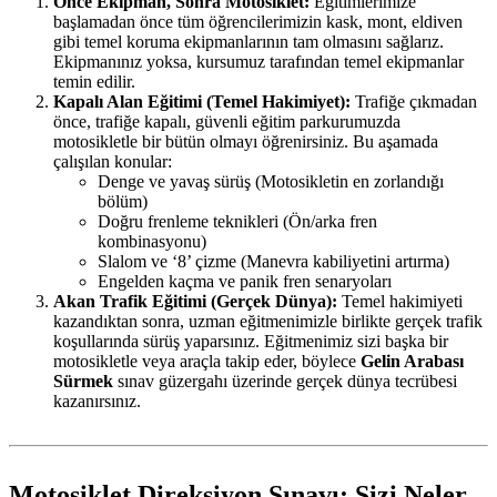
Önce Ekipman, Sonra Motosiklet:
Eğitimlerimize
başlamadan önce tüm öğrencilerimizin kask, mont, eldiven
gibi temel koruma ekipmanlarının tam olmasını sağlarız.
Ekipmanınız yoksa, kursumuz tarafından temel ekipmanlar
temin edilir.
Kapalı Alan Eğitimi (Temel Hakimiyet):
Trafiğe çıkmadan
önce, trafiğe kapalı, güvenli eğitim parkurumuzda
motosikletle bir bütün olmayı öğrenirsiniz. Bu aşamada
çalışılan konular:
Denge ve yavaş sürüş (Motosikletin en zorlandığı
bölüm)
Doğru frenleme teknikleri (Ön/arka fren
kombinasyonu)
Slalom ve ‘8’ çizme (Manevra kabiliyetini artırma)
Engelden kaçma ve panik fren senaryoları
Akan Trafik Eğitimi (Gerçek Dünya):
Temel hakimiyeti
kazandıktan sonra, uzman eğitmenimizle birlikte gerçek trafik
koşullarında sürüş yaparsınız. Eğitmenimiz sizi başka bir
motosikletle veya araçla takip eder, böylece
Gelin Arabası
Sürmek
sınav güzergahı üzerinde gerçek dünya tecrübesi
kazanırsınız.
Motosiklet Direksiyon Sınavı: Sizi Neler