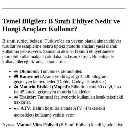
Temel Bilgiler: B Sınıfı Ehliyet Nedir ve
Hangi Araçları Kullanır?
B sınıfı sürücü belgesi, Türkiye’de en yaygın olarak alınan ehliyet
türüdür ve sahiplerine belirli tipteki motorlu araçları yasal olarak
kullanma yetkisi verir. Sanılanın aksine, B sınıfı ehliyet sadece
otomobil kullanmaktan çok daha fazlasını kapsar. Bu ehliyetle
kullanabileceğiniz araçlar şunlardır:
🚗
Otomobil:
Tüm binek otomobiller.
🚚
Kamyonet:
Azami yüklü ağırlığı 3.500 kilogramı
geçmeyen kamyonetler (Doblo, Caddy, Transit vb.).
🛵
Motorlu Bisiklet (Moped):
Silindir hacmi 50 cc’yi, hızı
ise 45 km/s’i geçmeyen motorlu bisikletler.
🚜
Traktör:
Tarımsal faaliyetlerde kullanılan lastik tekerlekli
traktörler.
🏎️
ATV:
Belirli koşullar altında ATV (4 tekerlekli
motosiklet) kullanma yetkisi verir.
Ayrıca,
Manuel Vites Ehliyeti
(B Sınıfı Ehliyet) kendi içinde ikiye