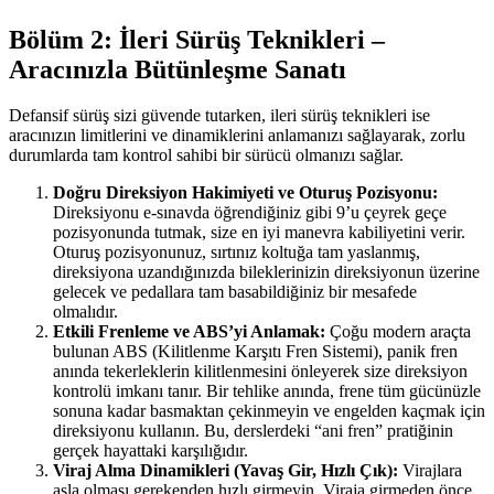
Bölüm 2: İleri Sürüş Teknikleri –
Aracınızla Bütünleşme Sanatı
Defansif sürüş sizi güvende tutarken, ileri sürüş teknikleri ise
aracınızın limitlerini ve dinamiklerini anlamanızı sağlayarak, zorlu
durumlarda tam kontrol sahibi bir sürücü olmanızı sağlar.
Doğru Direksiyon Hakimiyeti ve Oturuş Pozisyonu:
Direksiyonu e-sınavda öğrendiğiniz gibi 9’u çeyrek geçe
pozisyonunda tutmak, size en iyi manevra kabiliyetini verir.
Oturuş pozisyonunuz, sırtınız koltuğa tam yaslanmış,
direksiyona uzandığınızda bileklerinizin direksiyonun üzerine
gelecek ve pedallara tam basabildiğiniz bir mesafede
olmalıdır.
Etkili Frenleme ve ABS’yi Anlamak:
Çoğu modern araçta
bulunan ABS (Kilitlenme Karşıtı Fren Sistemi), panik fren
anında tekerleklerin kilitlenmesini önleyerek size direksiyon
kontrolü imkanı tanır. Bir tehlike anında, frene tüm gücünüzle
sonuna kadar basmaktan çekinmeyin ve engelden kaçmak için
direksiyonu kullanın. Bu, derslerdeki “ani fren” pratiğinin
gerçek hayattaki karşılığıdır.
Viraj Alma Dinamikleri (Yavaş Gir, Hızlı Çık):
Virajlara
asla olması gerekenden hızlı girmeyin. Viraja girmeden önce