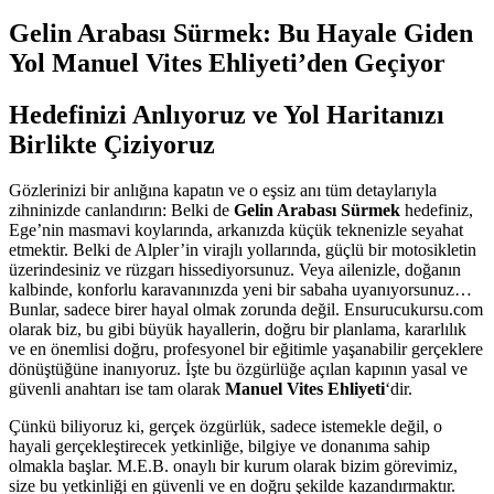
Gelin Arabası Sürmek: Bu Hayale Giden
Yol Manuel Vites Ehliyeti’den Geçiyor
Hedefinizi Anlıyoruz ve Yol Haritanızı
Birlikte Çiziyoruz
Gözlerinizi bir anlığına kapatın ve o eşsiz anı tüm detaylarıyla
zihninizde canlandırın: Belki de
Gelin Arabası Sürmek
hedefiniz,
Ege’nin masmavi koylarında, arkanızda küçük teknenizle seyahat
etmektir. Belki de Alpler’in virajlı yollarında, güçlü bir motosikletin
üzerindesiniz ve rüzgarı hissediyorsunuz. Veya ailenizle, doğanın
kalbinde, konforlu karavanınızda yeni bir sabaha uyanıyorsunuz…
Bunlar, sadece birer hayal olmak zorunda değil. Ensurucukursu.com
olarak biz, bu gibi büyük hayallerin, doğru bir planlama, kararlılık
ve en önemlisi doğru, profesyonel bir eğitimle yaşanabilir gerçeklere
dönüştüğüne inanıyoruz. İşte bu özgürlüğe açılan kapının yasal ve
güvenli anahtarı ise tam olarak
Manuel Vites Ehliyeti
‘dir.
Çünkü biliyoruz ki, gerçek özgürlük, sadece istemekle değil, o
hayali gerçekleştirecek yetkinliğe, bilgiye ve donanıma sahip
olmakla başlar. M.E.B. onaylı bir kurum olarak bizim görevimiz,
size bu yetkinliği en güvenli ve en doğru şekilde kazandırmaktır.