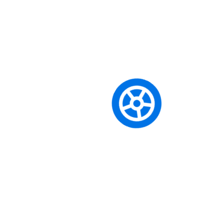
Otomatik Vites Ehliyeti almak için ön
şartlar nelerdir?
Her ehliyet sınıfının kendine özgü yaş ve tecrübe gibi ön
şartları bulunmaktadır. Örneğin, BE sınıfı için en az B sınıfı
ehliyet sahibi olmak; A sınıfı için ise 24 yaşını doldurmuş
olmak veya 2 yıllık A2 tecrübesi gibi şartlar aranır. En güncel
ve detaylı bilgi için lütfen eğitim danışmanlarımızla iletişime
geçin.
Mevcut ehliyetim varken tekrar teorik
sınava girmem gerekiyor mu?
Eğer herhangi bir ehliyet sınıfına sahipseniz (örneğin B),
başka bir sınıfa (örneğin A2 veya BE) geçiş yaparken teorik
derslerden ve e-sınavdan
muaf olursunuz
. Sadece
alacağınız yeni sınıfın direksiyon eğitimlerini tamamlayıp
direksiyon sınavına girmeniz yeterlidir.