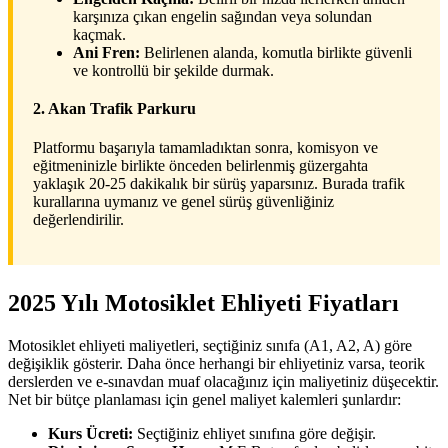
karşınıza çıkan engelin sağından veya solundan
kaçmak.
Ani Fren:
Belirlenen alanda, komutla birlikte güvenli
ve kontrollü bir şekilde durmak.
2. Akan Trafik Parkuru
Platformu başarıyla tamamladıktan sonra, komisyon ve
eğitmeninizle birlikte önceden belirlenmiş güzergahta
yaklaşık 20-25 dakikalık bir sürüş yaparsınız. Burada trafik
kurallarına uymanız ve genel sürüş güvenliğiniz
değerlendirilir.
2025 Yılı Motosiklet Ehliyeti Fiyatları
Motosiklet ehliyeti maliyetleri, seçtiğiniz sınıfa (A1, A2, A) göre
değişiklik gösterir. Daha önce herhangi bir ehliyetiniz varsa, teorik
derslerden ve e-sınavdan muaf olacağınız için maliyetiniz düşecektir.
Net bir bütçe planlaması için genel maliyet kalemleri şunlardır:
Kurs Ücreti:
Seçtiğiniz ehliyet sınıfına göre değişir.