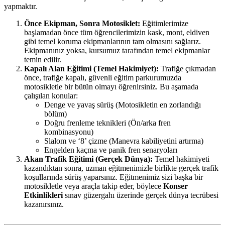
yapmaktır.
Önce Ekipman, Sonra Motosiklet:
Eğitimlerimize
başlamadan önce tüm öğrencilerimizin kask, mont, eldiven
gibi temel koruma ekipmanlarının tam olmasını sağlarız.
Ekipmanınız yoksa, kursumuz tarafından temel ekipmanlar
temin edilir.
Kapalı Alan Eğitimi (Temel Hakimiyet):
Trafiğe çıkmadan
önce, trafiğe kapalı, güvenli eğitim parkurumuzda
motosikletle bir bütün olmayı öğrenirsiniz. Bu aşamada
çalışılan konular:
Denge ve yavaş sürüş (Motosikletin en zorlandığı
bölüm)
Doğru frenleme teknikleri (Ön/arka fren
kombinasyonu)
Slalom ve ‘8’ çizme (Manevra kabiliyetini artırma)
Engelden kaçma ve panik fren senaryoları
Akan Trafik Eğitimi (Gerçek Dünya):
Temel hakimiyeti
kazandıktan sonra, uzman eğitmenimizle birlikte gerçek trafik
koşullarında sürüş yaparsınız. Eğitmenimiz sizi başka bir
motosikletle veya araçla takip eder, böylece
Konser
Etkinlikleri
sınav güzergahı üzerinde gerçek dünya tecrübesi
kazanırsınız.