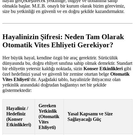
hayali gerçekleştirecek yetkinliğe, bilgiye ve donanıma sahip
olmakla başlar. M.E.B. onaylı bir kurum olarak bizim görevimiz,
size bu yetkinliği en güvenli ve en doğru şekilde kazandırmaktır.
Hayalinizin Şifresi: Neden Tam Olarak
Otomatik Vites Ehliyeti Gerekiyor?
Her büyük hayal, kendine özgü bir araç gerektirir. Sürücülük
dünyasında bu, doğru ehliyet sınıfına sahip olmak demektir. Standart
bir ehliyetin yetersiz kaldığı noktada, sizin
Konser Etkinlikleri
gibi
özel hedefinizi yasal ve güvenli bir zemine oturtan belge
Otomatik
Vites Ehliyeti
‘dir. Aşağıdaki tablo, hayalinizle ihtiyacınız olan
yetkinlik arasındaki doğrudan bağlantıyı net bir şekilde
göstermektedir:
Gereken
Hayaliniz /
Yetkinlik
Hedefiniz
Yasal Kapsamı ve Size
(Otomatik
(Konser
Sağlayacağı Güç
Vites
Etkinlikleri)
Ehliyeti)