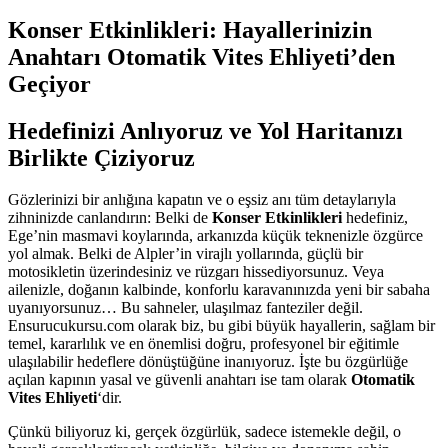
Konser Etkinlikleri: Hayallerinizin
Anahtarı Otomatik Vites Ehliyeti’den
Geçiyor
Hedefinizi Anlıyoruz ve Yol Haritanızı
Birlikte Çiziyoruz
Gözlerinizi bir anlığına kapatın ve o eşsiz anı tüm detaylarıyla
zihninizde canlandırın: Belki de
Konser Etkinlikleri
hedefiniz,
Ege’nin masmavi koylarında, arkanızda küçük teknenizle özgürce
yol almak. Belki de Alpler’in virajlı yollarında, güçlü bir
motosikletin üzerindesiniz ve rüzgarı hissediyorsunuz. Veya
ailenizle, doğanın kalbinde, konforlu karavanınızda yeni bir sabaha
uyanıyorsunuz… Bu sahneler, ulaşılmaz fanteziler değil.
Ensurucukursu.com olarak biz, bu gibi büyük hayallerin, sağlam bir
temel, kararlılık ve en önemlisi doğru, profesyonel bir eğitimle
ulaşılabilir hedeflere dönüştüğüne inanıyoruz. İşte bu özgürlüğe
açılan kapının yasal ve güvenli anahtarı ise tam olarak
Otomatik
Vites Ehliyeti
‘dir.
Çünkü biliyoruz ki, gerçek özgürlük, sadece istemekle değil, o