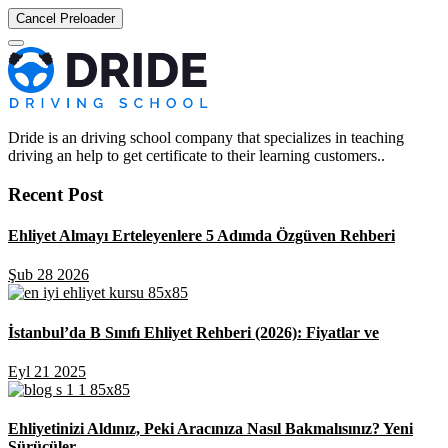
Cancel Preloader
Dride is an driving school company that specializes in teaching
driving an help to get certificate to their learning customers..
Recent Post
Ehliyet Almayı Erteleyenlere 5 Adımda Özgüven Rehberi
Şub 28 2026
İstanbul’da B Sınıfı Ehliyet Rehberi (2026): Fiyatlar ve
Eyl 21 2025
Ehliyetinizi Aldınız, Peki Aracınıza Nasıl Bakmalısınız? Yeni
Sürücüler