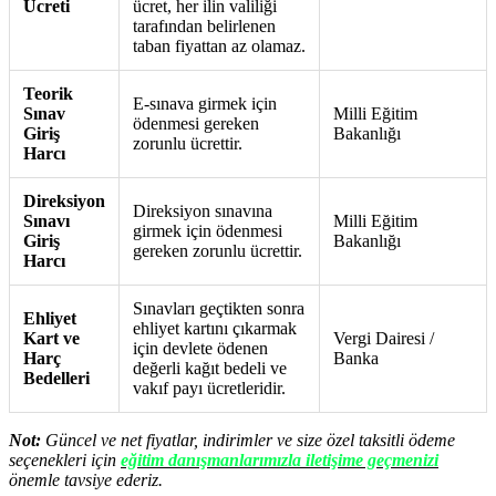
Ücreti
ücret, her ilin valiliği
tarafından belirlenen
taban fiyattan az olamaz.
Teorik
E-sınava girmek için
Sınav
Milli Eğitim
ödenmesi gereken
Giriş
Bakanlığı
zorunlu ücrettir.
Harcı
Direksiyon
Direksiyon sınavına
Sınavı
Milli Eğitim
girmek için ödenmesi
Giriş
Bakanlığı
gereken zorunlu ücrettir.
Harcı
Sınavları geçtikten sonra
Ehliyet
ehliyet kartını çıkarmak
Kart ve
Vergi Dairesi /
için devlete ödenen
Harç
Banka
değerli kağıt bedeli ve
Bedelleri
vakıf payı ücretleridir.
Not:
Güncel ve net fiyatlar, indirimler ve size özel taksitli ödeme
seçenekleri için
eğitim danışmanlarımızla iletişime geçmenizi
önemle tavsiye ederiz.