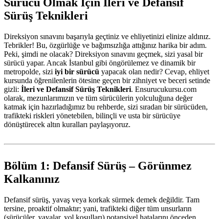
Sürücü Olmak İçin İleri ve Defansif
Sürüş Teknikleri
Direksiyon sınavını başarıyla geçtiniz ve ehliyetinizi elinize aldınız.
Tebrikler! Bu, özgürlüğe ve bağımsızlığa attığınız harika bir adım.
Peki, şimdi ne olacak? Direksiyon sınavını geçmek, sizi yasal bir
sürücü yapar. Ancak İstanbul gibi öngörülemez ve dinamik bir
metropolde, sizi
iyi bir sürücü
yapacak olan nedir? Cevap, ehliyet
kursunda öğrenilenlerin ötesine geçen bir zihniyet ve beceri setinde
gizli:
İleri ve Defansif Sürüş Teknikleri
. Ensurucukursu.com
olarak, mezunlarımızın ve tüm sürücülerin yolculuğuna değer
katmak için hazırladığımız bu rehberde, sizi sıradan bir sürücüden,
trafikteki riskleri yönetebilen, bilinçli ve usta bir sürücüye
dönüştürecek altın kuralları paylaşıyoruz.
Bölüm 1: Defansif Sürüş – Görünmez
Kalkanınız
Defansif sürüş, yavaş veya korkak sürmek demek değildir. Tam
tersine, proaktif olmaktır; yani, trafikteki diğer tüm unsurların
(sürücüler, yayalar, yol koşulları) potansiyel hatalarını önceden