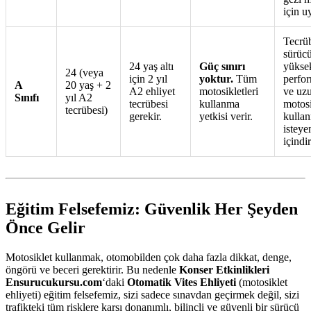
için u
Tecrüb
sürücü
24 yaş altı
Güç sınırı
yükse
24 (veya
için 2 yıl
yoktur.
Tüm
perfor
A
20 yaş + 2
A2 ehliyet
motosikletleri
ve uz
Sınıfı
yıl A2
tecrübesi
kullanma
motosi
tecrübesi)
gerekir.
yetkisi verir.
kulla
isteye
içindir
Eğitim Felsefemiz: Güvenlik Her Şeyden
Önce Gelir
Motosiklet kullanmak, otomobilden çok daha fazla dikkat, denge,
öngörü ve beceri gerektirir. Bu nedenle
Konser Etkinlikleri
Ensurucukursu.com
‘daki
Otomatik Vites Ehliyeti
(motosiklet
ehliyeti) eğitim felsefemiz, sizi sadece sınavdan geçirmek değil, sizi
trafikteki tüm risklere karşı donanımlı, bilinçli ve güvenli bir sürücü