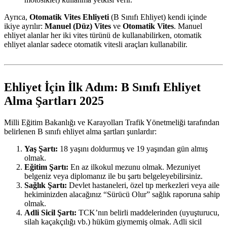
Ayrıca,
Otomatik Vites Ehliyeti
(B Sınıfı Ehliyet) kendi içinde
ikiye ayrılır:
Manuel (Düz) Vites
ve
Otomatik Vites
. Manuel
ehliyet alanlar her iki vites türünü de kullanabilirken, otomatik
ehliyet alanlar sadece otomatik vitesli araçları kullanabilir.
Ehliyet İçin İlk Adım: B Sınıfı Ehliyet
Alma Şartları 2025
Milli Eğitim Bakanlığı ve Karayolları Trafik Yönetmeliği tarafından
belirlenen B sınıfı ehliyet alma şartları şunlardır:
Yaş Şartı:
18 yaşını doldurmuş ve 19 yaşından gün almış
olmak.
Eğitim Şartı:
En az ilkokul mezunu olmak. Mezuniyet
belgeniz veya diplomanız ile bu şartı belgeleyebilirsiniz.
Sağlık Şartı:
Devlet hastaneleri, özel tıp merkezleri veya aile
hekiminizden alacağınız “Sürücü Olur” sağlık raporuna sahip
olmak.
Adli Sicil Şartı:
TCK’nın belirli maddelerinden (uyuşturucu,
silah kaçakçılığı vb.) hüküm giymemiş olmak. Adli sicil