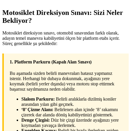
Motosiklet Direksiyon Sınavı: Sizi Neler
Bekliyor?
Motosiklet direksiyon sınavı, otomobil sınavından farklı olarak,
adayın temel manevra kabiliyetini ölçen bir platform etabı içerir.
Süreç genellikle şu şekildedir:
1. Platform Parkuru (Kapalı Alan Sınavı)
Bu aşamada sizden belirli manevraları hatasız yapmanız
istenir. Herhangi bir dubaya dokunmak, ayağınızı yere
koymak (belirli yerler dışında) veya motoru stop ettirmek
başarısız sayılmanıza neden olabilir.
Slalom Parkuru:
Belirli aralıklarla dizilmiş koniler
arasından yılan gibi geçmek.
‘8’ Çizme Alanı:
Belirlenen alan içinde ‘8’ rakamını
çizerek dar alanda dönüş kabiliyetinizi göstermek.
Denge Çizgisi:
Düz bir çizgi üzerinde ayağınızı yere
koymadan yavaşça ilerlemek.
Engelden Kaçma:
Belirli bir hızda ilerlerken aniden