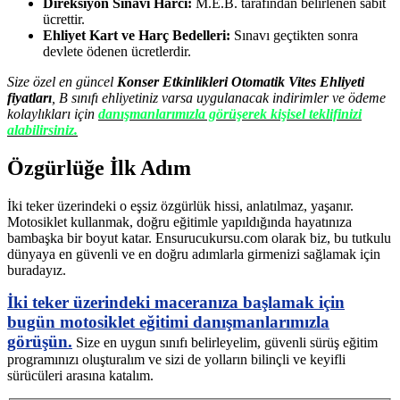
Direksiyon Sınavı Harcı:
M.E.B. tarafından belirlenen sabit
ücrettir.
Ehliyet Kart ve Harç Bedelleri:
Sınavı geçtikten sonra
devlete ödenen ücretlerdir.
Size özel en güncel
Konser Etkinlikleri Otomatik Vites Ehliyeti
fiyatları
, B sınıfı ehliyetiniz varsa uygulanacak indirimler ve ödeme
kolaylıkları için
danışmanlarımızla görüşerek kişisel teklifinizi
alabilirsiniz.
Özgürlüğe İlk Adım
İki teker üzerindeki o eşsiz özgürlük hissi, anlatılmaz, yaşanır.
Motosiklet kullanmak, doğru eğitimle yapıldığında hayatınıza
bambaşka bir boyut katar. Ensurucukursu.com olarak biz, bu tutkulu
dünyaya en güvenli ve en doğru adımlarla girmenizi sağlamak için
buradayız.
İki teker üzerindeki maceranıza başlamak için
bugün motosiklet eğitimi danışmanlarımızla
görüşün.
Size en uygun sınıfı belirleyelim, güvenli sürüş eğitim
programınızı oluşturalım ve sizi de yolların bilinçli ve keyifli
sürücüleri arasına katalım.