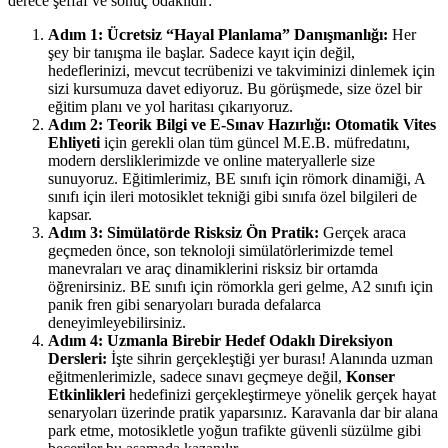
derece şeffaf ve sonuç odaklıdır:
Adım 1: Ücretsiz “Hayal Planlama” Danışmanlığı:
Her
şey bir tanışma ile başlar. Sadece kayıt için değil,
hedeflerinizi, mevcut tecrübenizi ve takviminizi dinlemek için
sizi kursumuza davet ediyoruz. Bu görüşmede, size özel bir
eğitim planı ve yol haritası çıkarıyoruz.
Adım 2: Teorik Bilgi ve E-Sınav Hazırlığı:
Otomatik Vites
Ehliyeti
için gerekli olan tüm güncel M.E.B. müfredatını,
modern dersliklerimizde ve online materyallerle size
sunuyoruz. Eğitimlerimiz, BE sınıfı için römork dinamiği, A
sınıfı için ileri motosiklet tekniği gibi sınıfa özel bilgileri de
kapsar.
Adım 3: Simülatörde Risksiz Ön Pratik:
Gerçek araca
geçmeden önce, son teknoloji simülatörlerimizde temel
manevraları ve araç dinamiklerini risksiz bir ortamda
öğrenirsiniz. BE sınıfı için römorkla geri gelme, A2 sınıfı için
panik fren gibi senaryoları burada defalarca
deneyimleyebilirsiniz.
Adım 4: Uzmanla Birebir Hedef Odaklı Direksiyon
Dersleri:
İşte sihrin gerçekleştiği yer burası! Alanında uzman
eğitmenlerimizle, sadece sınavı geçmeye değil,
Konser
Etkinlikleri
hedefinizi gerçekleştirmeye yönelik gerçek hayat
senaryoları üzerinde pratik yaparsınız. Karavanla dar bir alana
park etme, motosikletle yoğun trafikte güvenli süzülme gibi