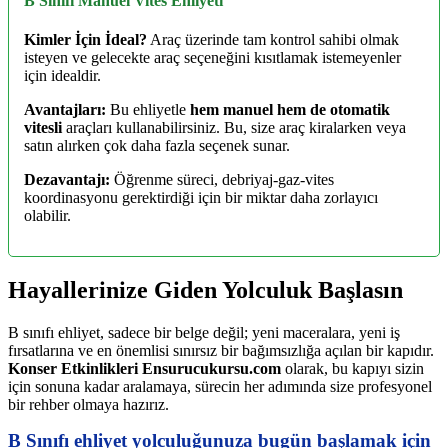
B Sınıfı Manuel Vites Ehliyeti
Kimler İçin İdeal?
Araç üzerinde tam kontrol sahibi olmak
isteyen ve gelecekte araç seçeneğini kısıtlamak istemeyenler
için idealdir.
Avantajları:
Bu ehliyetle
hem manuel hem de otomatik
vitesli
araçları kullanabilirsiniz. Bu, size araç kiralarken veya
satın alırken çok daha fazla seçenek sunar.
Dezavantajı:
Öğrenme süreci, debriyaj-gaz-vites
koordinasyonu gerektirdiği için bir miktar daha zorlayıcı
olabilir.
Hayallerinize Giden Yolculuk Başlasın
B sınıfı ehliyet, sadece bir belge değil; yeni maceralara, yeni iş
fırsatlarına ve en önemlisi sınırsız bir bağımsızlığa açılan bir kapıdır.
Konser Etkinlikleri Ensurucukursu.com
olarak, bu kapıyı sizin
için sonuna kadar aralamaya, sürecin her adımında size profesyonel
bir rehber olmaya hazırız.
B Sınıfı ehliyet yolculuğunuza bugün başlamak için