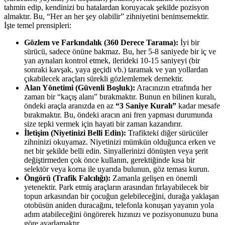
tahmin edip, kendinizi bu hatalardan koruyacak şekilde pozisyon
almaktır. Bu, “Her an her şey olabilir” zihniyetini benimsemektir.
İşte temel prensipleri:
Gözlem ve Farkındalık (360 Derece Tarama):
İyi bir
sürücü, sadece önüne bakmaz. Bu, her 5-8 saniyede bir iç ve
yan aynaları kontrol etmek, ilerideki 10-15 saniyeyi (bir
sonraki kavşak, yaya geçidi vb.) taramak ve yan yollardan
çıkabilecek araçları sürekli gözlemlemek demektir.
Alan Yönetimi (Güvenli Boşluk):
Aracınızın etrafında her
zaman bir “kaçış alanı” bırakmaktır. Bunun en bilinen kuralı,
öndeki araçla aranızda en az
“3 Saniye Kuralı”
kadar mesafe
bırakmaktır. Bu, öndeki aracın ani fren yapması durumunda
size tepki vermek için hayati bir zaman kazandırır.
İletişim (Niyetinizi Belli Edin):
Trafikteki diğer sürücüler
zihninizi okuyamaz. Niyetinizi mümkün olduğunca erken ve
net bir şekilde belli edin. Sinyallerinizi dönüşten veya şerit
değiştirmeden çok önce kullanın, gerektiğinde kısa bir
selektör veya korna ile uyarıda bulunun, göz teması kurun.
Öngörü (Trafik Falcılığı):
Zamanla gelişen en önemli
yetenektir. Park etmiş araçların arasından fırlayabilecek bir
topun arkasından bir çocuğun gelebileceğini, durağa yaklaşan
otobüsün aniden duracağını, telefonla konuşan yayanın yola
adım atabileceğini öngörerek hızınızı ve pozisyonunuzu buna
göre ayarlamaktır.