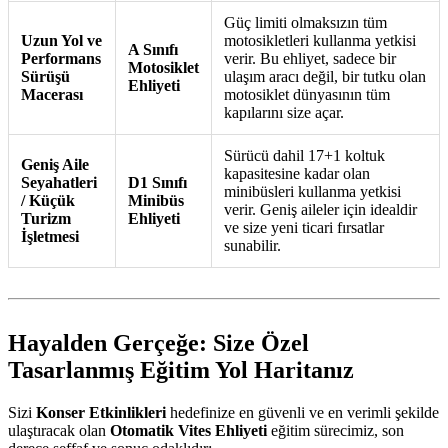
Güç limiti olmaksızın tüm
Uzun Yol ve
motosikletleri kullanma yetkisi
A Sınıfı
Performans
verir. Bu ehliyet, sadece bir
Motosiklet
Sürüşü
ulaşım aracı değil, bir tutku olan
Ehliyeti
Macerası
motosiklet dünyasının tüm
kapılarını size açar.
Sürücü dahil 17+1 koltuk
Geniş Aile
kapasitesine kadar olan
Seyahatleri
D1 Sınıfı
minibüsleri kullanma yetkisi
/ Küçük
Minibüs
verir. Geniş aileler için idealdir
Turizm
Ehliyeti
ve size yeni ticari fırsatlar
İşletmesi
sunabilir.
Hayalden Gerçeğe: Size Özel
Tasarlanmış Eğitim Yol Haritanız
Sizi
Konser Etkinlikleri
hedefinize en güvenli ve en verimli şekilde
ulaştıracak olan
Otomatik Vites Ehliyeti
eğitim sürecimiz, son