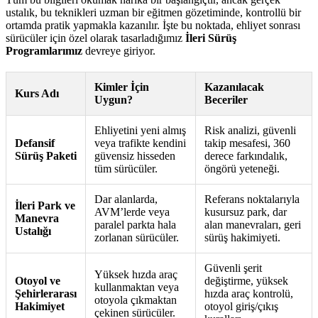
ustalık, bu teknikleri uzman bir eğitmen gözetiminde, kontrollü bir
ortamda pratik yapmakla kazanılır. İşte bu noktada, ehliyet sonrası
sürücüler için özel olarak tasarladığımız
İleri Sürüş
Programlarımız
devreye giriyor.
Kimler İçin
Kazanılacak
Kurs Adı
Uygun?
Beceriler
Ehliyetini yeni almış
Risk analizi, güvenli
Defansif
veya trafikte kendini
takip mesafesi, 360
Sürüş Paketi
güvensiz hisseden
derece farkındalık,
tüm sürücüler.
öngörü yeteneği.
Dar alanlarda,
Referans noktalarıyla
İleri Park ve
AVM’lerde veya
kusursuz park, dar
Manevra
paralel parkta hala
alan manevraları, geri
Ustalığı
zorlanan sürücüler.
sürüş hakimiyeti.
Güvenli şerit
Yüksek hızda araç
Otoyol ve
değiştirme, yüksek
kullanmaktan veya
Şehirlerarası
hızda araç kontrolü,
otoyola çıkmaktan
Hakimiyet
otoyol giriş/çıkış
çekinen sürücüler.