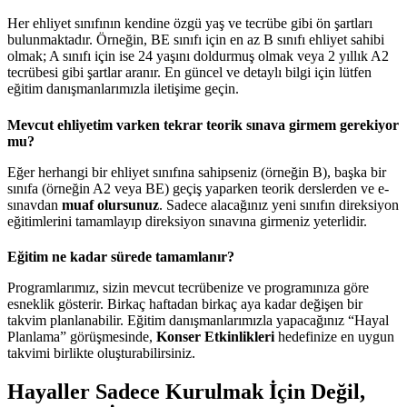
Her ehliyet sınıfının kendine özgü yaş ve tecrübe gibi ön şartları
bulunmaktadır. Örneğin, BE sınıfı için en az B sınıfı ehliyet sahibi
olmak; A sınıfı için ise 24 yaşını doldurmuş olmak veya 2 yıllık A2
tecrübesi gibi şartlar aranır. En güncel ve detaylı bilgi için lütfen
eğitim danışmanlarımızla iletişime geçin.
Mevcut ehliyetim varken tekrar teorik sınava girmem gerekiyor
mu?
Eğer herhangi bir ehliyet sınıfına sahipseniz (örneğin B), başka bir
sınıfa (örneğin A2 veya BE) geçiş yaparken teorik derslerden ve e-
sınavdan
muaf olursunuz
. Sadece alacağınız yeni sınıfın direksiyon
eğitimlerini tamamlayıp direksiyon sınavına girmeniz yeterlidir.
Eğitim ne kadar sürede tamamlanır?
Programlarımız, sizin mevcut tecrübenize ve programınıza göre
esneklik gösterir. Birkaç haftadan birkaç aya kadar değişen bir
takvim planlanabilir. Eğitim danışmanlarımızla yapacağınız “Hayal
Planlama” görüşmesinde,
Konser Etkinlikleri
hedefinize en uygun
takvimi birlikte oluşturabilirsiniz.
Hayaller Sadece Kurulmak İçin Değil,