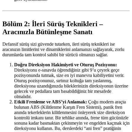
Bölüm 2: İleri Sürüş Teknikleri –
Aracınızla Bütünleşme Sanatı
Defansif sürüş sizi güvende tutarken, ileri sürüş teknikleri ise
aracınızın limitlerini ve dinamiklerini anlamanızı sağlayarak, zorlu
durumlarda tam kontrol sahibi bir sürücü olmanızı sağlar.
Doğru Direksiyon Hakimiyeti ve Oturuş Pozisyonu:
Direksiyonu e-sınavda öğrendiğiniz gibi 9’u çeyrek geçe
pozisyonunda tutmak, size en iyi manevra kabiliyetini verir.
Oturuş pozisyonunuz, sırtınız koltuğa tam yaslanmış,
direksiyona uzandığınızda bileklerinizin direksiyonun üzerine
gelecek ve pedallara tam basabildiğiniz bir mesafede
olmalıdır.
Etkili Frenleme ve ABS’yi Anlamak:
Çoğu modern araçta
bulunan ABS (Kilitlenme Karşıtı Fren Sistemi), panik fren
anında tekerleklerin kilitlenmesini önleyerek size direksiyon
kontrolü imkanı tanır. Bir tehlike anında, frene tüm gücünüzle
sonuna kadar basmaktan çekinmeyin ve engelden kaçmak için
direksiyonu kullanın. Bu, derslerdeki “ani fren” pratiğinin