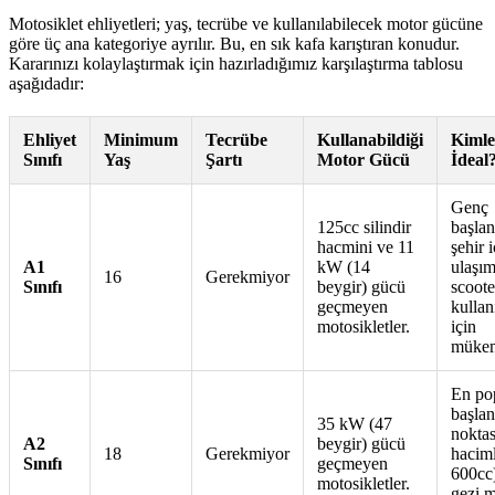
Motosiklet ehliyetleri; yaş, tecrübe ve kullanılabilecek motor gücüne
göre üç ana kategoriye ayrılır. Bu, en sık kafa karıştıran konudur.
Kararınızı kolaylaştırmak için hazırladığımız karşılaştırma tablosu
aşağıdadır:
Ehliyet
Minimum
Tecrübe
Kullanabildiği
Kimle
Sınıfı
Yaş
Şartı
Motor Gücü
İdeal
Genç
125cc silindir
başlan
hacmini ve 11
şehir i
A1
kW (14
ulaşım
16
Gerekmiyor
Sınıfı
beygir) gücü
scoote
geçmeyen
kullanı
motosikletler.
için
mükem
En po
başlan
35 kW (47
noktas
A2
beygir) gücü
18
Gerekmiyor
haciml
Sınıfı
geçmeyen
600cc
motosikletler.
gezi m