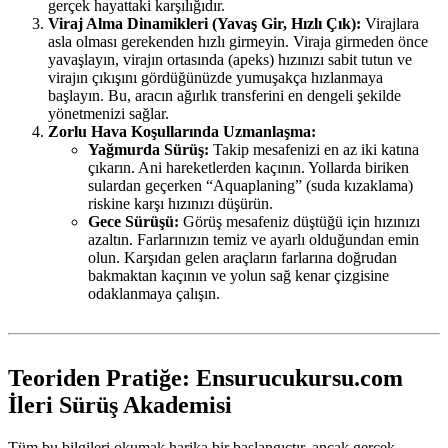
gerçek hayattaki karşılığıdır.
Viraj Alma Dinamikleri (Yavaş Gir, Hızlı Çık):
Virajlara
asla olması gerekenden hızlı girmeyin. Viraja girmeden önce
yavaşlayın, virajın ortasında (apeks) hızınızı sabit tutun ve
virajın çıkışını gördüğünüzde yumuşakça hızlanmaya
başlayın. Bu, aracın ağırlık transferini en dengeli şekilde
yönetmenizi sağlar.
Zorlu Hava Koşullarında Uzmanlaşma:
Yağmurda Sürüş:
Takip mesafenizi en az iki katına
çıkarın. Ani hareketlerden kaçının. Yollarda biriken
sulardan geçerken “Aquaplaning” (suda kızaklama)
riskine karşı hızınızı düşürün.
Gece Sürüşü:
Görüş mesafeniz düştüğü için hızınızı
azaltın. Farlarınızın temiz ve ayarlı olduğundan emin
olun. Karşıdan gelen araçların farlarına doğrudan
bakmaktan kaçının ve yolun sağ kenar çizgisine
odaklanmaya çalışın.
Teoriden Pratiğe: Ensurucukursu.com
İleri Sürüş Akademisi
Tüm bu bilgileri okumak harika bir başlangıçtır, ancak gerçek