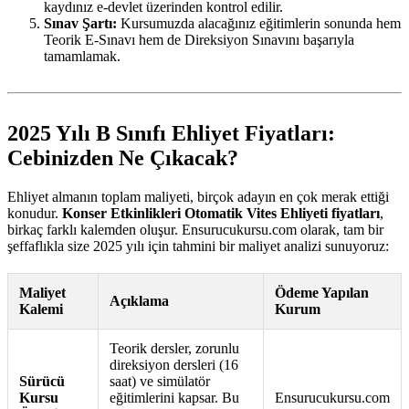
kaydınız e-devlet üzerinden kontrol edilir.
Sınav Şartı:
Kursumuzda alacağınız eğitimlerin sonunda hem
Teorik E-Sınavı hem de Direksiyon Sınavını başarıyla
tamamlamak.
2025 Yılı B Sınıfı Ehliyet Fiyatları:
Cebinizden Ne Çıkacak?
Ehliyet almanın toplam maliyeti, birçok adayın en çok merak ettiği
konudur.
Konser Etkinlikleri Otomatik Vites Ehliyeti fiyatları
,
birkaç farklı kalemden oluşur. Ensurucukursu.com olarak, tam bir
şeffaflıkla size 2025 yılı için tahmini bir maliyet analizi sunuyoruz:
Maliyet
Ödeme Yapılan
Açıklama
Kalemi
Kurum
Teorik dersler, zorunlu
direksiyon dersleri (16
Sürücü
saat) ve simülatör
Kursu
eğitimlerini kapsar. Bu
Ensurucukursu.com