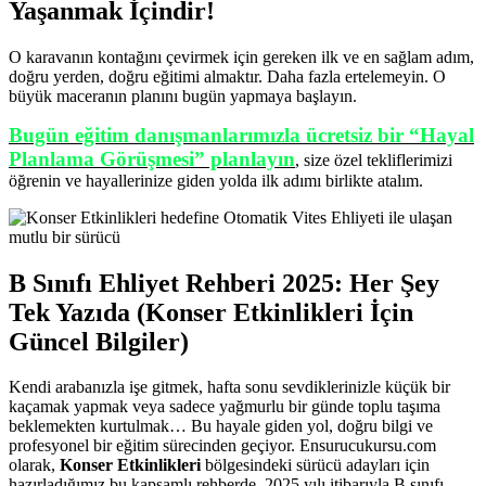
Yaşanmak İçindir!
O karavanın kontağını çevirmek için gereken ilk ve en sağlam adım,
doğru yerden, doğru eğitimi almaktır. Daha fazla ertelemeyin. O
büyük maceranın planını bugün yapmaya başlayın.
Bugün eğitim danışmanlarımızla ücretsiz bir “Hayal
Planlama Görüşmesi” planlayın
, size özel tekliflerimizi
öğrenin ve hayallerinize giden yolda ilk adımı birlikte atalım.
B Sınıfı Ehliyet Rehberi 2025: Her Şey
Tek Yazıda (Konser Etkinlikleri İçin
Güncel Bilgiler)
Kendi arabanızla işe gitmek, hafta sonu sevdiklerinizle küçük bir
kaçamak yapmak veya sadece yağmurlu bir günde toplu taşıma
beklemekten kurtulmak… Bu hayale giden yol, doğru bilgi ve
profesyonel bir eğitim sürecinden geçiyor. Ensurucukursu.com
olarak,
Konser Etkinlikleri
bölgesindeki sürücü adayları için
hazırladığımız bu kapsamlı rehberde, 2025 yılı itibarıyla B sınıfı