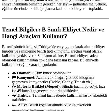
ehliyet hakkında bilmeniz gereken her şeyi – şartlardan maliyetlere,
eğitim sürecinden kritik ipuçlarına kadar – tek bir yerde topladık.
Temel Bilgiler: B Sınıfı Ehliyet Nedir ve
Hangi Araçları Kullanır?
B sınıfı sürücü belgesi, Türkiye’de en yaygın olarak alınan ehliyet
türüdür ve sahiplerine belirli tipteki motorlu araçları yasal olarak
kullanma yetkisi verir. Sanılanın aksine, B sınıfı ehliyet sadece
otomobil kullanmaktan çok daha fazlasını kapsar. Bu ehliyetle
kullanabileceğiniz araçlar şunlardır:
🚗
Otomobil:
Tüm binek otomobiller.
🚚
Kamyonet:
Azami yüklü ağırlığı 3.500 kilogramı
geçmeyen kamyonetler (Doblo, Caddy, Transit vb.).
🛵
Motorlu Bisiklet (Moped):
Silindir hacmi 50 cc’yi, hızı
ise 45 km/s’i geçmeyen motorlu bisikletler.
🚜
Traktör:
Tarımsal faaliyetlerde kullanılan lastik tekerlekli
traktörler.
🏎️
ATV:
Belirli koşullar altında ATV (4 tekerlekli
motosiklet) kullanma yetkisi verir.