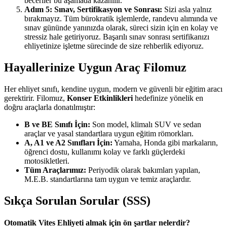
beceriler bu aşamada kazanılır.
Adım 5: Sınav, Sertifikasyon ve Sonrası:
Sizi asla yalnız
bırakmayız. Tüm bürokratik işlemlerde, randevu alımında ve
sınav gününde yanınızda olarak, süreci sizin için en kolay ve
stressiz hale getiriyoruz. Başarılı sınav sonrası sertifikanızı
ehliyetinize işletme sürecinde de size rehberlik ediyoruz.
Hayallerinize Uygun Araç Filomuz
Her ehliyet sınıfı, kendine uygun, modern ve güvenli bir eğitim aracı
gerektirir. Filomuz,
Konser Etkinlikleri
hedefinize yönelik en
doğru araçlarla donatılmıştır:
B ve BE Sınıfı İçin:
Son model, klimalı SUV ve sedan
araçlar ve yasal standartlara uygun eğitim römorkları.
A, A1 ve A2 Sınıfları İçin:
Yamaha, Honda gibi markaların,
öğrenci dostu, kullanımı kolay ve farklı güçlerdeki
motosikletleri.
Tüm Araçlarımız:
Periyodik olarak bakımları yapılan,
M.E.B. standartlarına tam uygun ve temiz araçlardır.
Sıkça Sorulan Sorular (SSS)
Otomatik Vites Ehliyeti almak için ön şartlar nelerdir?