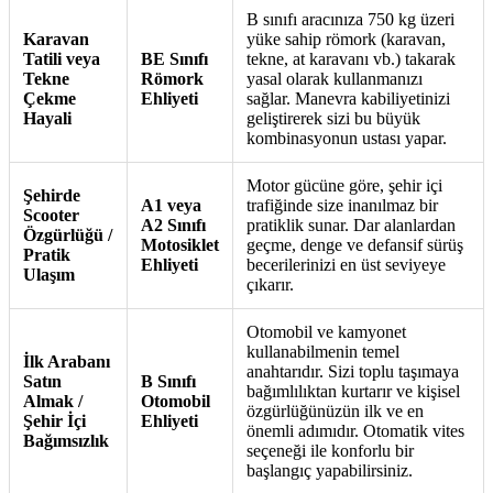
B sınıfı aracınıza 750 kg üzeri
Karavan
yüke sahip römork (karavan,
Tatili veya
BE Sınıfı
tekne, at karavanı vb.) takarak
Tekne
Römork
yasal olarak kullanmanızı
Çekme
Ehliyeti
sağlar. Manevra kabiliyetinizi
Hayali
geliştirerek sizi bu büyük
kombinasyonun ustası yapar.
Motor gücüne göre, şehir içi
Şehirde
A1 veya
trafiğinde size inanılmaz bir
Scooter
A2 Sınıfı
pratiklik sunar. Dar alanlardan
Özgürlüğü /
Motosiklet
geçme, denge ve defansif sürüş
Pratik
Ehliyeti
becerilerinizi en üst seviyeye
Ulaşım
çıkarır.
Otomobil ve kamyonet
kullanabilmenin temel
İlk Arabanı
anahtarıdır. Sizi toplu taşımaya
Satın
B Sınıfı
bağımlılıktan kurtarır ve kişisel
Almak /
Otomobil
özgürlüğünüzün ilk ve en
Şehir İçi
Ehliyeti
önemli adımıdır. Otomatik vites
Bağımsızlık
seçeneği ile konforlu bir
başlangıç yapabilirsiniz.