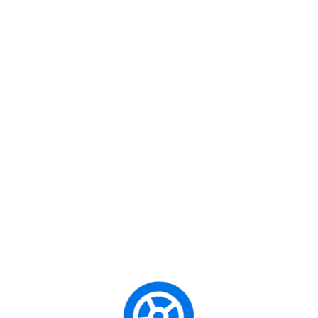
Hedefiniz
(Otomatik
(Köy Yolları)
Vites
Ehliyeti)
Karavan
B sınıfı 
Tatili veya
BE Sınıfı
at karava
ehberi
Tekne
Römork
kabiliye
Çekme
Ehliyeti
r ve Her
Hayali
Şehirde
A1 veya A2
ınız?
Scooter
Motor gücü
Sınıfı
Özgürlüğü /
sun
Motosiklet
Pratik
Ehliyeti
Kaygan
Ulaşım
İlk Arabanı
Otomobi
B Sınıfı
ir ve