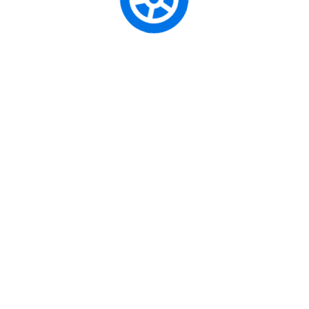
Satın Almak
toplu taş
Otomobil
/ Şehir İçi
ve en ön
Ehliyeti
Bağımsızlık
Uzun Yol ve
A Sınıfı
Güç limit
Performans
Motosiklet
ehliyet,
Sürüşü
Ehliyeti
Macerası
Geniş Aile
Seyahatleri /
D1 Sınıfı
Sürücü 
Küçük
Minibüs
kullanma y
Turizm
Ehliyeti
İşletmesi