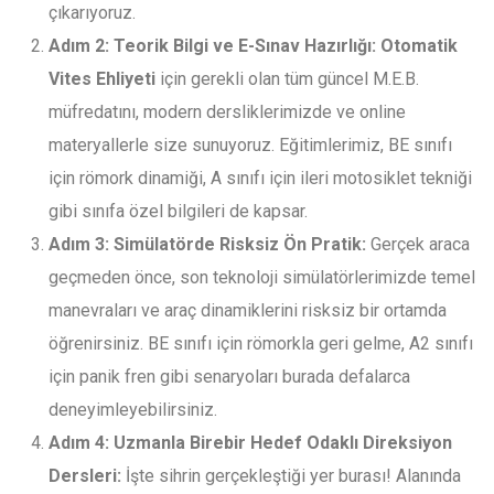
çıkarıyoruz.
Adım 2: Teorik Bilgi ve E-Sınav Hazırlığı:
Otomatik
Vites Ehliyeti
için gerekli olan tüm güncel M.E.B.
müfredatını, modern dersliklerimizde ve online
materyallerle size sunuyoruz. Eğitimlerimiz, BE sınıfı
için römork dinamiği, A sınıfı için ileri motosiklet tekniği
gibi sınıfa özel bilgileri de kapsar.
Adım 3: Simülatörde Risksiz Ön Pratik:
Gerçek araca
geçmeden önce, son teknoloji simülatörlerimizde temel
manevraları ve araç dinamiklerini risksiz bir ortamda
öğrenirsiniz. BE sınıfı için römorkla geri gelme, A2 sınıfı
için panik fren gibi senaryoları burada defalarca
deneyimleyebilirsiniz.
Adım 4: Uzmanla Birebir Hedef Odaklı Direksiyon
Dersleri:
İşte sihrin gerçekleştiği yer burası! Alanında