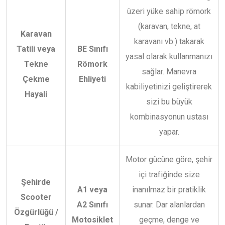
üzeri yüke sahip römork
(karavan, tekne, at
Karavan
karavanı vb.) takarak
Tatili veya
BE Sınıfı
yasal olarak kullanmanızı
Tekne
Römork
sağlar. Manevra
Çekme
Ehliyeti
kabiliyetinizi geliştirerek
Hayali
sizi bu büyük
kombinasyonun ustası
yapar.
Motor gücüne göre, şehir
içi trafiğinde size
Şehirde
A1 veya
inanılmaz bir pratiklik
Scooter
A2 Sınıfı
sunar. Dar alanlardan
Özgürlüğü /
Motosiklet
geçme, denge ve