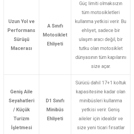
Güç limiti olmaksızın
tüm motosikletleri
Uzun Yol ve
kullanma yetkisi verir. Bu
A Sınıfı
Performans
ehliyet, sadece bir
Motosiklet
Sürüşü
ulaşım aracı değil, bir
Ehliyeti
Macerası
tutku olan motosiklet
dünyasının tüm kapılarını
size açar.
Sürücü dahil 17+1 koltuk
Geniş Aile
kapasitesine kadar olan
Seyahatleri
D1 Sınıfı
minibüsleri kullanma
/ Küçük
Minibüs
yetkisi verir. Geniş
Turizm
Ehliyeti
aileler için idealdir ve
İşletmesi
size yeni ticari fırsatlar