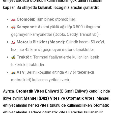
ehliyet sadece otomobil kullanmaktan çok daha fazlasını
kapsar. Bu ehliyetle kullanabileceğiniz araçlar şunlardır:
Otomobil:
Tüm binek otomobiller.
Kamyonet:
Azami yüklü ağırlığı 3.500 kilogramı
geçmeyen kamyonetler (Doblo, Caddy, Transit vb.).
Motorlu Bisiklet (Moped):
Silindir hacmi 50 cc’yi,
hızı ise 45 km/s’i geçmeyen motorlu bisikletler.
Traktör:
Tarımsal faaliyetlerde kullanılan lastik
tekerlekli traktörler.
ATV:
Belirli koşullar altında ATV (4 tekerlekli
motosiklet) kullanma yetkisi verir.
Ayrıca,
Otomatik Vites Ehliyeti
(B Sınıfı Ehliyet) kendi içinde
ikiye ayrılır:
Manuel (Düz) Vites
ve
Otomatik Vites
. Manuel
ehliyet alanlar her iki vites türünü de kullanabilirken, otomatik
ehliyet alanlar sadece otomatik vitesli araçları kullanabilir.