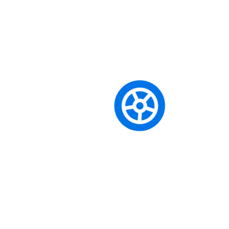
Otomatik Vites Ehliyeti almak için ön
şartlar nelerdir?
Her ehliyet sınıfının kendine özgü yaş ve tecrübe gibi ön
şartları bulunmaktadır. Örneğin, BE sınıfı için en az B sınıfı
ehliyet sahibi olmak; A sınıfı için ise 24 yaşını doldurmuş
olmak veya 2 yıllık A2 tecrübesi gibi şartlar aranır. En güncel
ve detaylı bilgi için lütfen eğitim danışmanlarımızla iletişime
geçin.
Mevcut ehliyetim varken tekrar teorik
sınava girmem gerekiyor mu?
Eğer herhangi bir ehliyet sınıfına sahipseniz (örneğin B),
başka bir sınıfa (örneğin A2 veya BE) geçiş yaparken teorik
derslerden ve e-sınavdan
muaf olursunuz
. Sadece
alacağınız yeni sınıfın direksiyon eğitimlerini tamamlayıp