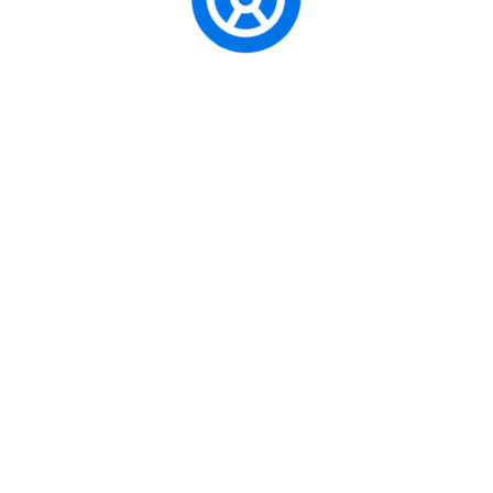
Bağımsızlık
Uzun Yol ve
A Sınıfı
Güç limiti
Performans
Motosiklet
ehliyet,
Sürüşü
Ehliyeti
Macerası
Geniş Aile
Seyahatleri /
D1 Sınıfı
Sürücü 
Küçük
Minibüs
kullanma y
Turizm
Ehliyeti
İşletmesi
Hayalden Gerç