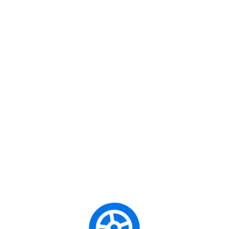
Taşıyıcılık)
Ehliyet)
Karavan
B sınıfı 
Tatili veya
BE Sınıfı
at karava
Tekne
Römork
kabiliye
Çekme
Ehliyeti
ehberi
Hayali
r ve Her
Şehirde
A1 veya
Scooter
Motor gücü
A2 Sınıfı
Özgürlüğü /
sun
Motosiklet
ınız?
Pratik
Ehliyeti
Ulaşım
Kaygan
İlk Arabanı
Otomobi
B Sınıfı
Satın Almak /
toplu taşı
Otomobil
Şehir İçi
ve en ön
Ehliyeti
ir ve