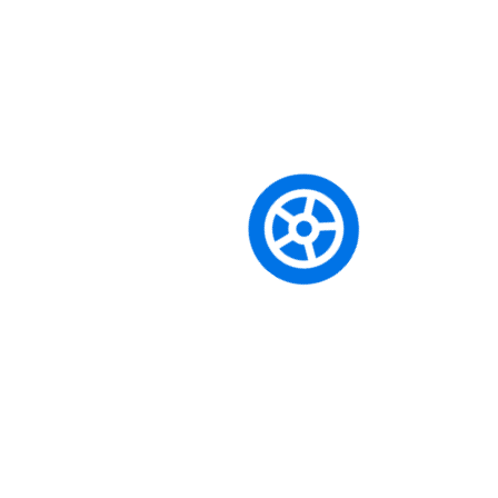
Otomatik Vites Ehliyeti almak için ön
şartlar nelerdir?
Her ehliyet sınıfının kendine özgü yaş ve tecrübe gibi ön
şartları bulunmaktadır. Örneğin, BE sınıfı için en az B sınıfı
ehliyet sahibi olmak; A sınıfı için ise 24 yaşını doldurmuş
olmak veya 2 yıllık A2 tecrübesi gibi şartlar aranır. En güncel
ve detaylı bilgi için lütfen eğitim danışmanlarımızla iletişime
geçin.
Mevcut ehliyetim varken tekrar teorik
sınava girmem gerekiyor mu?
Eğer herhangi bir ehliyet sınıfına sahipseniz (örneğin B),
başka bir sınıfa (örneğin A2 veya BE) geçiş yaparken teorik
derslerden ve e-sınavdan
muaf olursunuz
. Sadece
alacağınız yeni sınıfın direksiyon eğitimlerini tamamlayıp