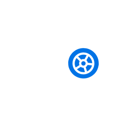
Her ehliyet sınıfı, kendine uygun, modern ve güvenli bir
eğitim aracı gerektirir. Filomuz,
Oto Aksesuar İşi
hedefinize
yönelik en doğru araçlarla donatılmıştır:
B ve BE Sınıfı İçin:
Son model, klimalı SUV ve sedan
araçlar ve yasal standartlara uygun eğitim römorkları.
A, A1 ve A2 Sınıfları İçin:
Yamaha, Honda gibi
markaların, öğrenci dostu, kullanımı kolay ve farklı
güçlerdeki motosikletleri.
Tüm Araçlarımız:
Periyodik olarak bakımları yapılan,
M.E.B. standartlarına tam uygun ve temiz araçlardır.
Sıkça Sorulan Sorular (SSS)
CE Sınıfı Ehliyet Almak Için Ön Şartlar