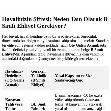
Hayalinizin Şifresi: Neden Tam Olarak B
Sınıfı Ehliyet Gerekiyor?
Her büyük hayal, kendine özgü bir araç gerektirir. Sürücülük
dünyasında bu, doğru ehliyet sınıfına sahip olmak demektir. Standart
bir ehliyetin yetersiz kaldığı noktada, sizin
Oto Galeri Açmak
gibi
özel hedefinizi yasal ve güvenli bir zemine oturtan belge
B Sınıfı
Ehliyet
‘dir. Aşağıdaki tablo, hayalinizle ihtiyacınız olan yetkinlik
arasındaki doğrudan bağlantıyı net bir şekilde göstermektedir:
Hayaliniz /
Gereken
Hedefiniz
Yetkinlik
Yasal Kapsamı ve Size
(Oto Galeri
(B Sınıfı
Sağlayacağı Güç
Açmak)
Ehliyet)
B sınıfı aracınıza 750 kg üzeri
Karavan
yüke sahip römork (karavan,
Tatili veya
BE Sınıfı
tekne, at karavanı vb.) takarak
Tekne
Römork
yasal olarak kullanmanızı sağlar.