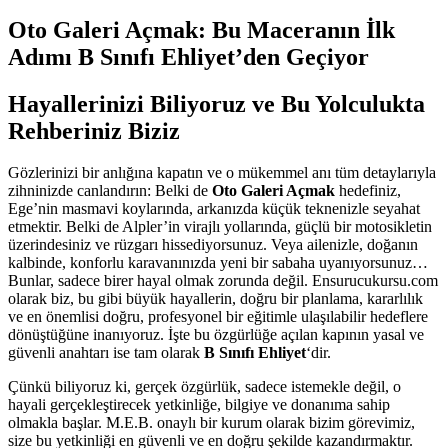
Oto Galeri Açmak: Bu Maceranın İlk
Adımı B Sınıfı Ehliyet’den Geçiyor
Hayallerinizi Biliyoruz ve Bu Yolculukta
Rehberiniz Biziz
Gözlerinizi bir anlığına kapatın ve o mükemmel anı tüm detaylarıyla
zihninizde canlandırın: Belki de
Oto Galeri Açmak
hedefiniz,
Ege’nin masmavi koylarında, arkanızda küçük teknenizle seyahat
etmektir. Belki de Alpler’in virajlı yollarında, güçlü bir motosikletin
üzerindesiniz ve rüzgarı hissediyorsunuz. Veya ailenizle, doğanın
kalbinde, konforlu karavanınızda yeni bir sabaha uyanıyorsunuz…
Bunlar, sadece birer hayal olmak zorunda değil. Ensurucukursu.com
olarak biz, bu gibi büyük hayallerin, doğru bir planlama, kararlılık
ve en önemlisi doğru, profesyonel bir eğitimle ulaşılabilir hedeflere
dönüştüğüne inanıyoruz. İşte bu özgürlüğe açılan kapının yasal ve
güvenli anahtarı ise tam olarak
B Sınıfı Ehliyet
‘dir.
Çünkü biliyoruz ki, gerçek özgürlük, sadece istemekle değil, o
hayali gerçekleştirecek yetkinliğe, bilgiye ve donanıma sahip
olmakla başlar. M.E.B. onaylı bir kurum olarak bizim görevimiz,
size bu yetkinliği en güvenli ve en doğru şekilde kazandırmaktır.