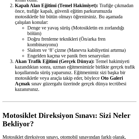
Kapalı Alan Eğitimi (Temel Hakimiyet):
Trafiğe çıkmadan
önce, trafiğe kapalı, güvenli eğitim parkurumuzda
motosikletle bir bütün olmayı öğrenirsiniz. Bu aşamada
çalışılan konular:
Denge ve yavaş sürüş (Motosikletin en zorlandığı
bölüm)
Doğru frenleme teknikleri (Ön/arka fren
kombinasyonu)
Slalom ve ‘8’ çizme (Manevra kabiliyetini artırma)
Engelden kaçma ve panik fren senaryoları
Akan Trafik Eğitimi (Gerçek Dünya):
Temel hakimiyeti
kazandıktan sonra, uzman eğitmenimizle birlikte gerçek trafik
koşullarında sürüş yaparsınız. Eğitmenimiz sizi başka bir
motosikletle veya araçla takip eder, böylece
Oto Galeri
Açmak
sınav güzergahı üzerinde gerçek dünya tecrübesi
kazanırsınız.
Motosiklet Direksiyon Sınavı: Sizi Neler
Bekliyor?
Motosiklet direksiyon sınavı, otomobil sınavından farklı olarak,