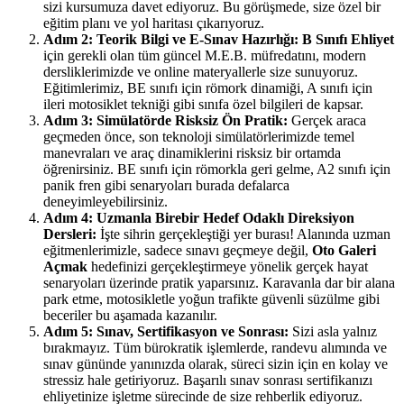
sizi kursumuza davet ediyoruz. Bu görüşmede, size özel bir
eğitim planı ve yol haritası çıkarıyoruz.
Adım 2: Teorik Bilgi ve E-Sınav Hazırlığı:
B Sınıfı Ehliyet
için gerekli olan tüm güncel M.E.B. müfredatını, modern
dersliklerimizde ve online materyallerle size sunuyoruz.
Eğitimlerimiz, BE sınıfı için römork dinamiği, A sınıfı için
ileri motosiklet tekniği gibi sınıfa özel bilgileri de kapsar.
Adım 3: Simülatörde Risksiz Ön Pratik:
Gerçek araca
geçmeden önce, son teknoloji simülatörlerimizde temel
manevraları ve araç dinamiklerini risksiz bir ortamda
öğrenirsiniz. BE sınıfı için römorkla geri gelme, A2 sınıfı için
panik fren gibi senaryoları burada defalarca
deneyimleyebilirsiniz.
Adım 4: Uzmanla Birebir Hedef Odaklı Direksiyon
Dersleri:
İşte sihrin gerçekleştiği yer burası! Alanında uzman
eğitmenlerimizle, sadece sınavı geçmeye değil,
Oto Galeri
Açmak
hedefinizi gerçekleştirmeye yönelik gerçek hayat
senaryoları üzerinde pratik yaparsınız. Karavanla dar bir alana
park etme, motosikletle yoğun trafikte güvenli süzülme gibi
beceriler bu aşamada kazanılır.
Adım 5: Sınav, Sertifikasyon ve Sonrası:
Sizi asla yalnız
bırakmayız. Tüm bürokratik işlemlerde, randevu alımında ve
sınav gününde yanınızda olarak, süreci sizin için en kolay ve
stressiz hale getiriyoruz. Başarılı sınav sonrası sertifikanızı
ehliyetinize işletme sürecinde de size rehberlik ediyoruz.