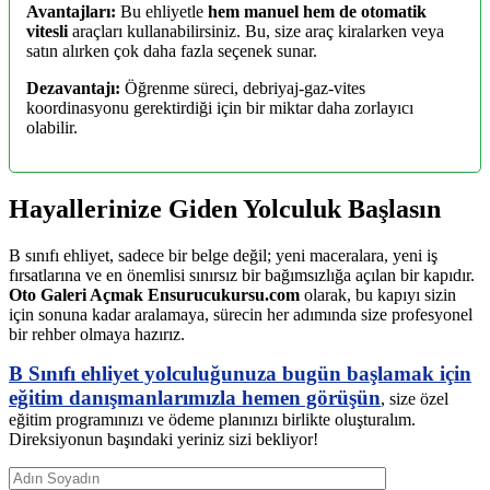
Avantajları:
Bu ehliyetle
hem manuel hem de otomatik
vitesli
araçları kullanabilirsiniz. Bu, size araç kiralarken veya
satın alırken çok daha fazla seçenek sunar.
Dezavantajı:
Öğrenme süreci, debriyaj-gaz-vites
koordinasyonu gerektirdiği için bir miktar daha zorlayıcı
olabilir.
Hayallerinize Giden Yolculuk Başlasın
B sınıfı ehliyet, sadece bir belge değil; yeni maceralara, yeni iş
fırsatlarına ve en önemlisi sınırsız bir bağımsızlığa açılan bir kapıdır.
Oto Galeri Açmak Ensurucukursu.com
olarak, bu kapıyı sizin
için sonuna kadar aralamaya, sürecin her adımında size profesyonel
bir rehber olmaya hazırız.
B Sınıfı ehliyet yolculuğunuza bugün başlamak için
eğitim danışmanlarımızla hemen görüşün
, size özel
eğitim programınızı ve ödeme planınızı birlikte oluşturalım.
Direksiyonun başındaki yeriniz sizi bekliyor!