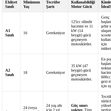
Ehliyet
Minimum
Tecrübe
Kullanabildiği
Kimle
Sınıfı
Yaş
Şartı
Motor Gücü
İdeal
Genç
125cc silindir
başlan
hacmini ve 11
şehir i
A1
kW (14
ulaşım
16
Gerekmiyor
Sınıfı
beygir) gücü
scoote
geçmeyen
kullanı
motosikletler.
için
mükem
En po
başlan
35 kW (47
noktas
A2
beygir) gücü
18
Gerekmiyor
haciml
Sınıfı
geçmeyen
600cc
motosikletler.
gezi m
için u
Tecrüb
sürücü
24 yaş altı
Güç sınırı
yükse
24 (veya
için 2 yıl
yoktur.
Tüm
perfor