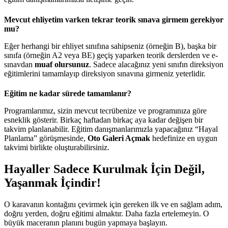
Mevcut ehliyetim varken tekrar teorik sınava girmem gerekiyor
mu?
Eğer herhangi bir ehliyet sınıfına sahipseniz (örneğin B), başka bir
sınıfa (örneğin A2 veya BE) geçiş yaparken teorik derslerden ve e-
sınavdan
muaf olursunuz
. Sadece alacağınız yeni sınıfın direksiyon
eğitimlerini tamamlayıp direksiyon sınavına girmeniz yeterlidir.
Eğitim ne kadar sürede tamamlanır?
Programlarımız, sizin mevcut tecrübenize ve programınıza göre
esneklik gösterir. Birkaç haftadan birkaç aya kadar değişen bir
takvim planlanabilir. Eğitim danışmanlarımızla yapacağınız “Hayal
Planlama” görüşmesinde,
Oto Galeri Açmak
hedefinize en uygun
takvimi birlikte oluşturabilirsiniz.
Hayaller Sadece Kurulmak İçin Değil,
Yaşanmak İçindir!
O karavanın kontağını çevirmek için gereken ilk ve en sağlam adım,
doğru yerden, doğru eğitimi almaktır. Daha fazla ertelemeyin. O
büyük maceranın planını bugün yapmaya başlayın.