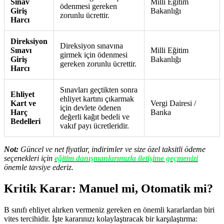
Sınav
Milli Eğitim
ödenmesi gereken
Giriş
Bakanlığı
zorunlu ücrettir.
Harcı
Direksiyon
Direksiyon sınavına
Sınavı
Milli Eğitim
girmek için ödenmesi
Giriş
Bakanlığı
gereken zorunlu ücrettir.
Harcı
Sınavları geçtikten sonra
Ehliyet
ehliyet kartını çıkarmak
Kart ve
Vergi Dairesi /
için devlete ödenen
Harç
Banka
değerli kağıt bedeli ve
Bedelleri
vakıf payı ücretleridir.
Not:
Güncel ve net fiyatlar, indirimler ve size özel taksitli ödeme
seçenekleri için
eğitim danışmanlarımızla iletişime geçmenizi
önemle tavsiye ederiz.
Kritik Karar: Manuel mi, Otomatik mi?
B sınıfı ehliyet alırken vermeniz gereken en önemli kararlardan biri
vites tercihidir. İşte kararınızı kolaylaştıracak bir karşılaştırma: