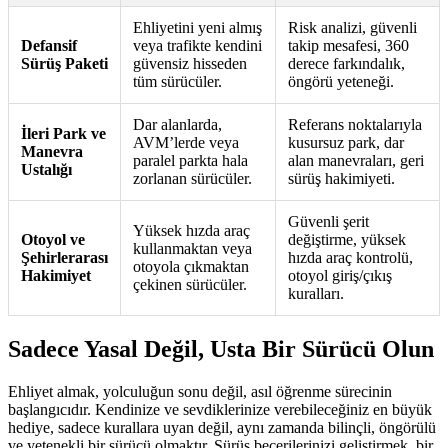
Ehliyetini yeni almış
Risk analizi, güvenli
Defansif
veya trafikte kendini
takip mesafesi, 360
Sürüş Paketi
güvensiz hisseden
derece farkındalık,
tüm sürücüler.
öngörü yeteneği.
Dar alanlarda,
Referans noktalarıyla
İleri Park ve
AVM’lerde veya
kusursuz park, dar
Manevra
paralel parkta hala
alan manevraları, geri
Ustalığı
zorlanan sürücüler.
sürüş hakimiyeti.
Güvenli şerit
Yüksek hızda araç
Otoyol ve
değiştirme, yüksek
kullanmaktan veya
Şehirlerarası
hızda araç kontrolü,
otoyola çıkmaktan
Hakimiyet
otoyol giriş/çıkış
çekinen sürücüler.
kuralları.
Sadece Yasal Değil, Usta Bir Sürücü Olun
Ehliyet almak, yolculuğun sonu değil, asıl öğrenme sürecinin
başlangıcıdır. Kendinize ve sevdiklerinize verebileceğiniz en büyük
hediye, sadece kurallara uyan değil, aynı zamanda bilinçli, öngörülü
ve yetenekli bir sürücü olmaktır. Sürüş becerilerinizi geliştirmek, bir