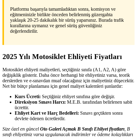
Platformu başarıyla tamamladıktan sonra, komisyon ve
eğitmeninizle birlikte önceden belirlenmiş güzergahta
yaklaşık 20-25 dakikalık bir sürüş yaparsınız. Burada trafik
kurallarına uymanız ve genel sürüş güvenliğiniz
değerlendirilir.
2025 Yılı Motosiklet Ehliyeti Fiyatları
Motosiklet ehliyeti maliyetleri, seçtiğiniz sınıfa (A1, A2, A) göre
değişiklik gösterir. Daha önce herhangi bir ehliyetiniz varsa, teorik
derslerden ve e-sınavdan muaf olacağınız için maliyetiniz düşecektir.
Net bir bütçe planlaması için genel maliyet kalemleri şunlardır:
Kurs Ücreti:
Seçtiğiniz ehliyet sınıfına göre değişir.
Direksiyon Sınavı Harcı:
M.E.B. tarafından belirlenen sabit
ücrettir.
Ehliyet Kart ve Harç Bedelleri:
Sınavı geçtikten sonra
devlete ödenen ücretlerdir.
Size özel en güncel
Oto Galeri Açmak B Sınıfı Ehliyet fiyatları
, B
sınıfı ehliyetiniz varsa uygulanacak indirimler ve ödeme kolaylıkları