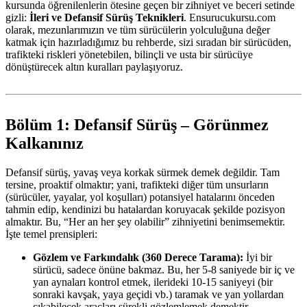
kursunda öğrenilenlerin ötesine geçen bir zihniyet ve beceri setinde
gizli:
İleri ve Defansif Sürüş Teknikleri
. Ensurucukursu.com
olarak, mezunlarımızın ve tüm sürücülerin yolculuğuna değer
katmak için hazırladığımız bu rehberde, sizi sıradan bir sürücüden,
trafikteki riskleri yönetebilen, bilinçli ve usta bir sürücüye
dönüştürecek altın kuralları paylaşıyoruz.
Bölüm 1: Defansif Sürüş – Görünmez
Kalkanınız
Defansif sürüş, yavaş veya korkak sürmek demek değildir. Tam
tersine, proaktif olmaktır; yani, trafikteki diğer tüm unsurların
(sürücüler, yayalar, yol koşulları) potansiyel hatalarını önceden
tahmin edip, kendinizi bu hatalardan koruyacak şekilde pozisyon
almaktır. Bu, “Her an her şey olabilir” zihniyetini benimsemektir.
İşte temel prensipleri:
Gözlem ve Farkındalık (360 Derece Tarama):
İyi bir
sürücü, sadece önüne bakmaz. Bu, her 5-8 saniyede bir iç ve
yan aynaları kontrol etmek, ilerideki 10-15 saniyeyi (bir
sonraki kavşak, yaya geçidi vb.) taramak ve yan yollardan
çıkabilecek araçları sürekli gözlemlemek demektir.