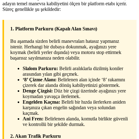
adayın temel manevra kabiliyetini ölçen bir platform etabı içerir.
Süreç genellikle şu şekildedir:
1. Platform Parkuru (Kapalı Alan Sınavı)
Bu aşamada sizden belirli manevraları hatasız yapmanız
istenir. Herhangi bir dubaya dokunmak, ayağınızı yere
koymak (belirli yerler dışında) veya motoru stop ettirmek
başarısız sayılmanıza neden olabilir.
Slalom Parkuru:
Belirli aralıklarla dizilmiş koniler
arasından yılan gibi geçmek.
‘8’ Çizme Alanı:
Belirlenen alan içinde ‘8’ rakamını
çizerek dar alanda dönüş kabiliyetinizi göstermek.
Denge Çizgisi:
Düz bir çizgi üzerinde ayağınızı yere
koymadan yavaşça ilerlemek.
Engelden Kaçma:
Belirli bir hızda ilerlerken aniden
karşınıza çıkan engelin sağından veya solundan
kaçmak.
Ani Fren:
Belirlenen alanda, komutla birlikte güvenli
ve kontrollü bir şekilde durmak.
2. Akan Trafik Parkuru