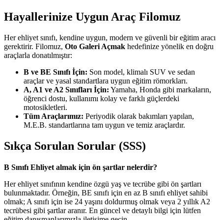
Hayallerinize Uygun Araç Filomuz
Her ehliyet sınıfı, kendine uygun, modern ve güvenli bir eğitim aracı
gerektirir. Filomuz,
Oto Galeri Açmak
hedefinize yönelik en doğru
araçlarla donatılmıştır:
B ve BE Sınıfı İçin:
Son model, klimalı SUV ve sedan
araçlar ve yasal standartlara uygun eğitim römorkları.
A, A1 ve A2 Sınıfları İçin:
Yamaha, Honda gibi markaların,
öğrenci dostu, kullanımı kolay ve farklı güçlerdeki
motosikletleri.
Tüm Araçlarımız:
Periyodik olarak bakımları yapılan,
M.E.B. standartlarına tam uygun ve temiz araçlardır.
Sıkça Sorulan Sorular (SSS)
B Sınıfı Ehliyet almak için ön şartlar nelerdir?
Her ehliyet sınıfının kendine özgü yaş ve tecrübe gibi ön şartları
bulunmaktadır. Örneğin, BE sınıfı için en az B sınıfı ehliyet sahibi
olmak; A sınıfı için ise 24 yaşını doldurmuş olmak veya 2 yıllık A2
tecrübesi gibi şartlar aranır. En güncel ve detaylı bilgi için lütfen
eğitim danışmanlarımızla iletişime geçin.