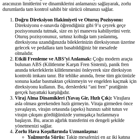
aracınızın limitlerini ve dinamiklerini anlamanızı sağlayarak, zorlu
durumlarda tam kontrol sahibi bir sürücü olmanızı sağlar.
Doğru Direksiyon Hakimiyeti ve Oturuş Pozisyonu:
Direksiyonu e-sınavda öğrendiğiniz gibi 9’u çeyrek geçe
pozisyonunda tutmak, size en iyi manevra kabiliyetini verir.
Oturuş pozisyonunuz, sırtınız koltuğa tam yaslanmış,
direksiyona uzandığınızda bileklerinizin direksiyonun üzerine
gelecek ve pedallara tam basabildiğiniz bir mesafede
olmalıdır.
Etkili Frenleme ve ABS’yi Anlamak:
Çoğu modern araçta
bulunan ABS (Kilitlenme Karşıtı Fren Sistemi), panik fren
anında tekerleklerin kilitlenmesini önleyerek size direksiyon
kontrolü imkanı tanır. Bir tehlike anında, frene tüm gücünüzle
sonuna kadar basmaktan çekinmeyin ve engelden kaçmak için
direksiyonu kullanın. Bu, derslerdeki “ani fren” pratiğinin
gerçek hayattaki karşılığıdır.
Viraj Alma Dinamikleri (Yavaş Gir, Hızlı Çık):
Virajlara
asla olması gerekenden hızlı girmeyin. Viraja girmeden önce
yavaşlayın, virajın ortasında (apeks) hızınızı sabit tutun ve
virajın çıkışını gördüğünüzde yumuşakça hızlanmaya
başlayın. Bu, aracın ağırlık transferini en dengeli şekilde
yönetmenizi sağlar.
Zorlu Hava Koşullarında Uzmanlaşma:
Yağmurda Sürüş:
Takip mesafenizi en az iki katına