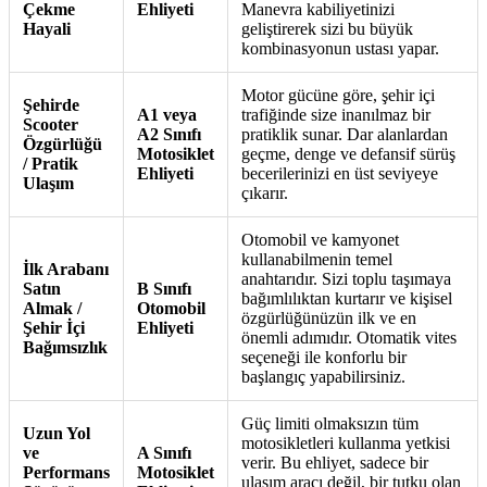
Çekme
Ehliyeti
Manevra kabiliyetinizi
Hayali
geliştirerek sizi bu büyük
kombinasyonun ustası yapar.
Motor gücüne göre, şehir içi
Şehirde
A1 veya
trafiğinde size inanılmaz bir
Scooter
A2 Sınıfı
pratiklik sunar. Dar alanlardan
Özgürlüğü
Motosiklet
geçme, denge ve defansif sürüş
/ Pratik
Ehliyeti
becerilerinizi en üst seviyeye
Ulaşım
çıkarır.
Otomobil ve kamyonet
kullanabilmenin temel
İlk Arabanı
anahtarıdır. Sizi toplu taşımaya
Satın
B Sınıfı
bağımlılıktan kurtarır ve kişisel
Almak /
Otomobil
özgürlüğünüzün ilk ve en
Şehir İçi
Ehliyeti
önemli adımıdır. Otomatik vites
Bağımsızlık
seçeneği ile konforlu bir
başlangıç yapabilirsiniz.
Güç limiti olmaksızın tüm
Uzun Yol
motosikletleri kullanma yetkisi
ve
A Sınıfı
verir. Bu ehliyet, sadece bir
Performans
Motosiklet
ulaşım aracı değil, bir tutku olan