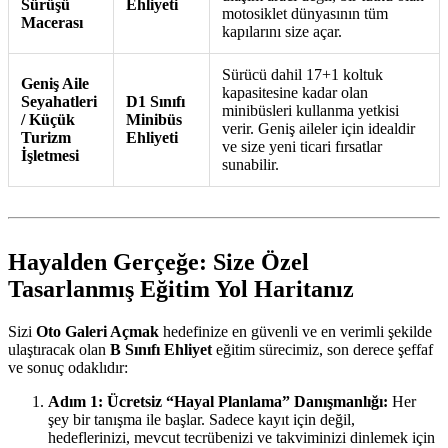
Sürüşü
Ehliyeti
motosiklet dünyasının tüm
Macerası
kapılarını size açar.
Sürücü dahil 17+1 koltuk
Geniş Aile
kapasitesine kadar olan
Seyahatleri
D1 Sınıfı
minibüsleri kullanma yetkisi
/ Küçük
Minibüs
verir. Geniş aileler için idealdir
Turizm
Ehliyeti
ve size yeni ticari fırsatlar
İşletmesi
sunabilir.
Hayalden Gerçeğe: Size Özel
Tasarlanmış Eğitim Yol Haritanız
Sizi
Oto Galeri Açmak
hedefinize en güvenli ve en verimli şekilde
ulaştıracak olan
B Sınıfı Ehliyet
eğitim sürecimiz, son derece şeffaf
ve sonuç odaklıdır:
Adım 1: Ücretsiz “Hayal Planlama” Danışmanlığı:
Her
şey bir tanışma ile başlar. Sadece kayıt için değil,
hedeflerinizi, mevcut tecrübenizi ve takviminizi dinlemek için