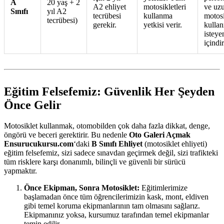
A
20 yaş + 2
A2 ehliyet
motosikletleri
ve uz
Sınıfı
yıl A2
tecrübesi
kullanma
motosi
tecrübesi)
gerekir.
yetkisi verir.
kulla
isteye
içindir
Eğitim Felsefemiz: Güvenlik Her Şeyden
Önce Gelir
Motosiklet kullanmak, otomobilden çok daha fazla dikkat, denge,
öngörü ve beceri gerektirir. Bu nedenle
Oto Galeri Açmak
Ensurucukursu.com
‘daki
B Sınıfı Ehliyet
(motosiklet ehliyeti)
eğitim felsefemiz, sizi sadece sınavdan geçirmek değil, sizi trafikteki
tüm risklere karşı donanımlı, bilinçli ve güvenli bir sürücü
yapmaktır.
Önce Ekipman, Sonra Motosiklet:
Eğitimlerimize
başlamadan önce tüm öğrencilerimizin kask, mont, eldiven
gibi temel koruma ekipmanlarının tam olmasını sağlarız.
Ekipmanınız yoksa, kursumuz tarafından temel ekipmanlar
temin edilir.