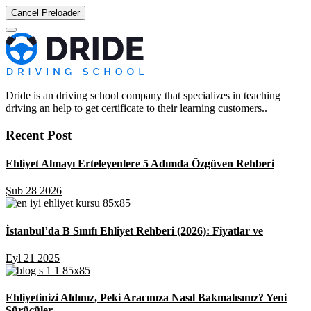
Cancel Preloader
Dride is an driving school company that specializes in teaching
driving an help to get certificate to their learning customers..
Recent Post
Ehliyet Almayı Erteleyenlere 5 Adımda Özgüven Rehberi
Şub 28 2026
İstanbul’da B Sınıfı Ehliyet Rehberi (2026): Fiyatlar ve
Eyl 21 2025
Ehliyetinizi Aldınız, Peki Aracınıza Nasıl Bakmalısınız? Yeni
Sürücüler