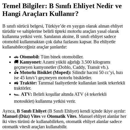
Temel Bilgiler: B Sınıfı Ehliyet Nedir ve
Hangi Araçları Kullanır?
B sınıfı sürücü belgesi, Türkiye’de en yaygın olarak alınan ehliyet
türüdür ve sahiplerine belirli tipteki motorlu araçları yasal olarak
kullanma yetkisi verir. Sanılanın aksine, B sınıfı ehliyet sadece
otomobil kullanmaktan çok daha fazlasını kapsar. Bu ehliyetle
kullanabileceğiniz araçlar şunlardır:
🚗
Otomobil:
Tüm binek otomobiller.
🚚
Kamyonet:
Azami yüklü ağırlığı 3.500 kilogramı
geçmeyen kamyonetler (Doblo, Caddy, Transit vb.).
🛵
Motorlu Bisiklet (Moped):
Silindir hacmi 50 cc’yi, hızı
ise 45 km/s’i geçmeyen motorlu bisikletler.
🚜
Traktör:
Tarımsal faaliyetlerde kullanılan lastik tekerlekli
traktörler.
🏎️
ATV:
Belirli koşullar altında ATV (4 tekerlekli
motosiklet) kullanma yetkisi verir.
Ayrıca,
B Sınıfı Ehliyet
(B Sınıfı Ehliyet) kendi içinde ikiye ayrılır:
Manuel (Düz) Vites
ve
Otomatik Vites
. Manuel ehliyet alanlar her
iki vites türünü de kullanabilirken, otomatik ehliyet alanlar sadece
otomatik vitesli araçları kullanabilir.