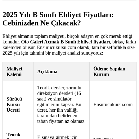
2025 Yılı B Sınıfı Ehliyet Fiyatları:
Cebinizden Ne Çıkacak?
Ehliyet almanın toplam maliyeti, birçok adayın en çok merak ettiği
konudur.
Oto Galeri Açmak B Sınıfı Ehliyet fiyatları
, birkaç farklı
kalemden oluşur. Ensurucukursu.com olarak, tam bir şeffaflıkla size
2025 yılı için tahmini bir maliyet analizi sunuyoruz:
Maliyet
Ödeme Yapılan
Açıklama
Kalemi
Kurum
Teorik dersler, zorunlu
direksiyon dersleri (16
Sürücü
saat) ve simülatör
Kursu
eğitimlerini kapsar. Bu
Ensurucukursu.com
Ücreti
ücret, her ilin valiliği
tarafından belirlenen
taban fiyattan az olamaz.
Teorik
E-sınava girmek için