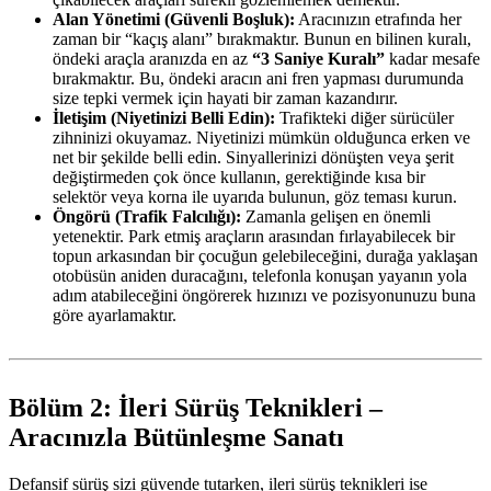
Alan Yönetimi (Güvenli Boşluk):
Aracınızın etrafında her
zaman bir “kaçış alanı” bırakmaktır. Bunun en bilinen kuralı,
öndeki araçla aranızda en az
“3 Saniye Kuralı”
kadar mesafe
bırakmaktır. Bu, öndeki aracın ani fren yapması durumunda
size tepki vermek için hayati bir zaman kazandırır.
İletişim (Niyetinizi Belli Edin):
Trafikteki diğer sürücüler
zihninizi okuyamaz. Niyetinizi mümkün olduğunca erken ve
net bir şekilde belli edin. Sinyallerinizi dönüşten veya şerit
değiştirmeden çok önce kullanın, gerektiğinde kısa bir
selektör veya korna ile uyarıda bulunun, göz teması kurun.
Öngörü (Trafik Falcılığı):
Zamanla gelişen en önemli
yetenektir. Park etmiş araçların arasından fırlayabilecek bir
topun arkasından bir çocuğun gelebileceğini, durağa yaklaşan
otobüsün aniden duracağını, telefonla konuşan yayanın yola
adım atabileceğini öngörerek hızınızı ve pozisyonunuzu buna
göre ayarlamaktır.
Bölüm 2: İleri Sürüş Teknikleri –
Aracınızla Bütünleşme Sanatı
Defansif sürüş sizi güvende tutarken, ileri sürüş teknikleri ise