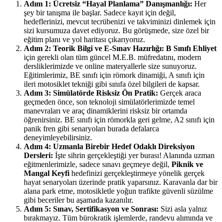
Adım 1: Ücretsiz “Hayal Planlama” Danışmanlığı:
Her
şey bir tanışma ile başlar. Sadece kayıt için değil,
hedeflerinizi, mevcut tecrübenizi ve takviminizi dinlemek için
sizi kursumuza davet ediyoruz. Bu görüşmede, size özel bir
eğitim planı ve yol haritası çıkarıyoruz.
Adım 2: Teorik Bilgi ve E-Sınav Hazırlığı:
B Sınıfı Ehliyet
için gerekli olan tüm güncel M.E.B. müfredatını, modern
dersliklerimizde ve online materyallerle size sunuyoruz.
Eğitimlerimiz, BE sınıfı için römork dinamiği, A sınıfı için
ileri motosiklet tekniği gibi sınıfa özel bilgileri de kapsar.
Adım 3: Simülatörde Risksiz Ön Pratik:
Gerçek araca
geçmeden önce, son teknoloji simülatörlerimizde temel
manevraları ve araç dinamiklerini risksiz bir ortamda
öğrenirsiniz. BE sınıfı için römorkla geri gelme, A2 sınıfı için
panik fren gibi senaryoları burada defalarca
deneyimleyebilirsiniz.
Adım 4: Uzmanla Birebir Hedef Odaklı Direksiyon
Dersleri:
İşte sihrin gerçekleştiği yer burası! Alanında uzman
eğitmenlerimizle, sadece sınavı geçmeye değil,
Piknik ve
Mangal Keyfi
hedefinizi gerçekleştirmeye yönelik gerçek
hayat senaryoları üzerinde pratik yaparsınız. Karavanla dar bir
alana park etme, motosikletle yoğun trafikte güvenli süzülme
gibi beceriler bu aşamada kazanılır.
Adım 5: Sınav, Sertifikasyon ve Sonrası:
Sizi asla yalnız
bırakmayız. Tüm bürokratik işlemlerde, randevu alımında ve