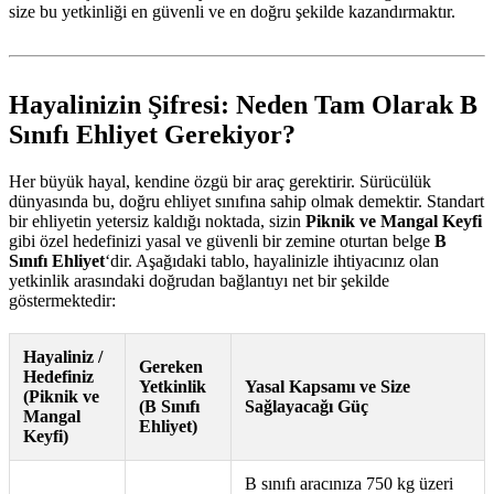
size bu yetkinliği en güvenli ve en doğru şekilde kazandırmaktır.
Hayalinizin Şifresi: Neden Tam Olarak B
Sınıfı Ehliyet Gerekiyor?
Her büyük hayal, kendine özgü bir araç gerektirir. Sürücülük
dünyasında bu, doğru ehliyet sınıfına sahip olmak demektir. Standart
bir ehliyetin yetersiz kaldığı noktada, sizin
Piknik ve Mangal Keyfi
gibi özel hedefinizi yasal ve güvenli bir zemine oturtan belge
B
Sınıfı Ehliyet
‘dir. Aşağıdaki tablo, hayalinizle ihtiyacınız olan
yetkinlik arasındaki doğrudan bağlantıyı net bir şekilde
göstermektedir:
Hayaliniz /
Gereken
Hedefiniz
Yetkinlik
Yasal Kapsamı ve Size
(Piknik ve
(B Sınıfı
Sağlayacağı Güç
Mangal
Ehliyet)
Keyfi)
B sınıfı aracınıza 750 kg üzeri