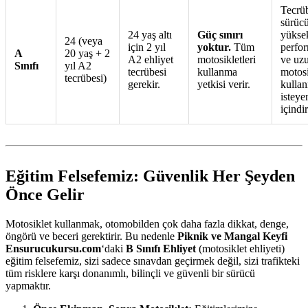
Tecrüb
sürücü
24 yaş altı
Güç sınırı
yükse
24 (veya
için 2 yıl
yoktur.
Tüm
perfor
A
20 yaş + 2
A2 ehliyet
motosikletleri
ve uz
Sınıfı
yıl A2
tecrübesi
kullanma
motosi
tecrübesi)
gerekir.
yetkisi verir.
kulla
isteye
içindir
Eğitim Felsefemiz: Güvenlik Her Şeyden
Önce Gelir
Motosiklet kullanmak, otomobilden çok daha fazla dikkat, denge,
öngörü ve beceri gerektirir. Bu nedenle
Piknik ve Mangal Keyfi
Ensurucukursu.com
‘daki
B Sınıfı Ehliyet
(motosiklet ehliyeti)
eğitim felsefemiz, sizi sadece sınavdan geçirmek değil, sizi trafikteki
tüm risklere karşı donanımlı, bilinçli ve güvenli bir sürücü
yapmaktır.