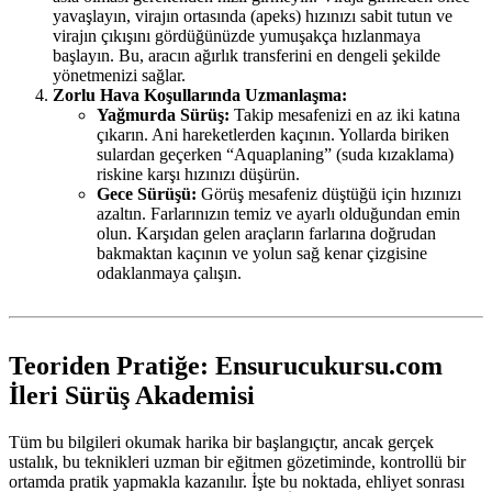
yavaşlayın, virajın ortasında (apeks) hızınızı sabit tutun ve
virajın çıkışını gördüğünüzde yumuşakça hızlanmaya
başlayın. Bu, aracın ağırlık transferini en dengeli şekilde
yönetmenizi sağlar.
Zorlu Hava Koşullarında Uzmanlaşma:
Yağmurda Sürüş:
Takip mesafenizi en az iki katına
çıkarın. Ani hareketlerden kaçının. Yollarda biriken
sulardan geçerken “Aquaplaning” (suda kızaklama)
riskine karşı hızınızı düşürün.
Gece Sürüşü:
Görüş mesafeniz düştüğü için hızınızı
azaltın. Farlarınızın temiz ve ayarlı olduğundan emin
olun. Karşıdan gelen araçların farlarına doğrudan
bakmaktan kaçının ve yolun sağ kenar çizgisine
odaklanmaya çalışın.
Teoriden Pratiğe: Ensurucukursu.com
İleri Sürüş Akademisi
Tüm bu bilgileri okumak harika bir başlangıçtır, ancak gerçek
ustalık, bu teknikleri uzman bir eğitmen gözetiminde, kontrollü bir
ortamda pratik yapmakla kazanılır. İşte bu noktada, ehliyet sonrası