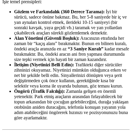
İşte temel prensipleri:
Gözlem ve Farkındalık (360 Derece Tarama):
İyi bir
sürücü, sadece önüne bakmaz. Bu, her 5-8 saniyede bir iç ve
yan aynaları kontrol etmek, ilerideki 10-15 saniyeyi (bir
sonraki kavşak, yaya geçidi vb.) taramak ve yan yollardan
çıkabilecek araçları sürekli gözlemlemek demektir.
Alan Yönetimi (Güvenli Boşluk):
Aracınızın etrafında her
zaman bir “kaçış alanı” bırakmaktır. Bunun en bilinen kuralı,
öndeki araçla aranızda en az
“3 Saniye Kuralı”
kadar mesafe
bırakmaktır. Bu, öndeki aracın ani fren yapması durumunda
size tepki vermek için hayati bir zaman kazandırır.
İletişim (Niyetinizi Belli Edin):
Trafikteki diğer sürücüler
zihninizi okuyamaz. Niyetinizi mümkün olduğunca erken ve
net bir şekilde belli edin. Sinyallerinizi dönüşten veya şerit
değiştirmeden çok önce kullanın, gerektiğinde kısa bir
selektör veya korna ile uyarıda bulunun, göz teması kurun.
Öngörü (Trafik Falcılığı):
Zamanla gelişen en önemli
yetenektir. Park etmiş araçların arasından fırlayabilecek bir
topun arkasından bir çocuğun gelebileceğini, durağa yaklaşan
otobüsün aniden duracağını, telefonla konuşan yayanın yola
adım atabileceğini öngörerek hızınızı ve pozisyonunuzu buna
göre ayarlamaktır.