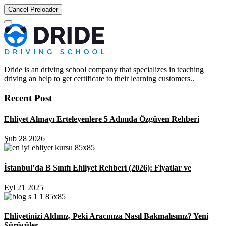
Cancel Preloader
Dride is an driving school company that specializes in teaching
driving an help to get certificate to their learning customers..
Recent Post
Ehliyet Almayı Erteleyenlere 5 Adımda Özgüven Rehberi
Şub 28 2026
İstanbul’da B Sınıfı Ehliyet Rehberi (2026): Fiyatlar ve
Eyl 21 2025
Ehliyetinizi Aldınız, Peki Aracınıza Nasıl Bakmalısınız? Yeni
Sürücüler