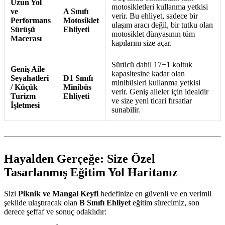
Uzun Yol
motosikletleri kullanma yetkisi
ve
A Sınıfı
verir. Bu ehliyet, sadece bir
Performans
Motosiklet
ulaşım aracı değil, bir tutku olan
Sürüşü
Ehliyeti
motosiklet dünyasının tüm
Macerası
kapılarını size açar.
Sürücü dahil 17+1 koltuk
Geniş Aile
kapasitesine kadar olan
Seyahatleri
D1 Sınıfı
minibüsleri kullanma yetkisi
/ Küçük
Minibüs
verir. Geniş aileler için idealdir
Turizm
Ehliyeti
ve size yeni ticari fırsatlar
İşletmesi
sunabilir.
Hayalden Gerçeğe: Size Özel
Tasarlanmış Eğitim Yol Haritanız
Sizi
Piknik ve Mangal Keyfi
hedefinize en güvenli ve en verimli
şekilde ulaştıracak olan
B Sınıfı Ehliyet
eğitim sürecimiz, son
derece şeffaf ve sonuç odaklıdır: