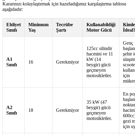
Kararınızı kolaylaştırmak için hazırladığımız karşılaştırma tablosu
aşağıdadır:
Ehliyet
Minimum
Tecrübe
Kullanabildiği
Kimle
Sınıfı
Yaş
Şartı
Motor Gücü
İdeal
Genç
125cc silindir
başlan
hacmini ve 11
şehir i
A1
kW (14
ulaşım
16
Gerekmiyor
Sınıfı
beygir) gücü
scoote
geçmeyen
kullanı
motosikletler.
için
mükem
En po
başlan
35 kW (47
noktas
A2
beygir) gücü
18
Gerekmiyor
haciml
Sınıfı
geçmeyen
600cc
motosikletler.
gezi m
için u