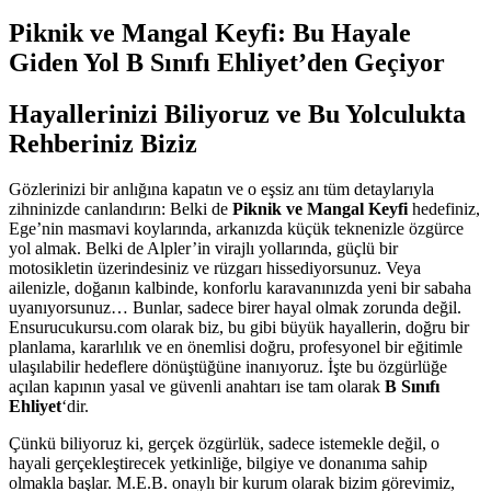
Piknik ve Mangal Keyfi: Bu Hayale
Giden Yol B Sınıfı Ehliyet’den Geçiyor
Hayallerinizi Biliyoruz ve Bu Yolculukta
Rehberiniz Biziz
Gözlerinizi bir anlığına kapatın ve o eşsiz anı tüm detaylarıyla
zihninizde canlandırın: Belki de
Piknik ve Mangal Keyfi
hedefiniz,
Ege’nin masmavi koylarında, arkanızda küçük teknenizle özgürce
yol almak. Belki de Alpler’in virajlı yollarında, güçlü bir
motosikletin üzerindesiniz ve rüzgarı hissediyorsunuz. Veya
ailenizle, doğanın kalbinde, konforlu karavanınızda yeni bir sabaha
uyanıyorsunuz… Bunlar, sadece birer hayal olmak zorunda değil.
Ensurucukursu.com olarak biz, bu gibi büyük hayallerin, doğru bir
planlama, kararlılık ve en önemlisi doğru, profesyonel bir eğitimle
ulaşılabilir hedeflere dönüştüğüne inanıyoruz. İşte bu özgürlüğe
açılan kapının yasal ve güvenli anahtarı ise tam olarak
B Sınıfı
Ehliyet
‘dir.
Çünkü biliyoruz ki, gerçek özgürlük, sadece istemekle değil, o
hayali gerçekleştirecek yetkinliğe, bilgiye ve donanıma sahip
olmakla başlar. M.E.B. onaylı bir kurum olarak bizim görevimiz,