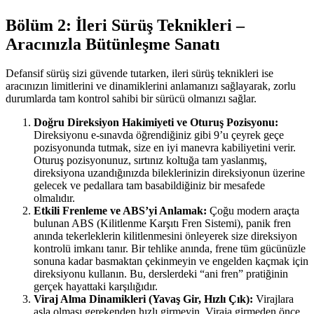
Bölüm 2: İleri Sürüş Teknikleri –
Aracınızla Bütünleşme Sanatı
Defansif sürüş sizi güvende tutarken, ileri sürüş teknikleri ise
aracınızın limitlerini ve dinamiklerini anlamanızı sağlayarak, zorlu
durumlarda tam kontrol sahibi bir sürücü olmanızı sağlar.
Doğru Direksiyon Hakimiyeti ve Oturuş Pozisyonu:
Direksiyonu e-sınavda öğrendiğiniz gibi 9’u çeyrek geçe
pozisyonunda tutmak, size en iyi manevra kabiliyetini verir.
Oturuş pozisyonunuz, sırtınız koltuğa tam yaslanmış,
direksiyona uzandığınızda bileklerinizin direksiyonun üzerine
gelecek ve pedallara tam basabildiğiniz bir mesafede
olmalıdır.
Etkili Frenleme ve ABS’yi Anlamak:
Çoğu modern araçta
bulunan ABS (Kilitlenme Karşıtı Fren Sistemi), panik fren
anında tekerleklerin kilitlenmesini önleyerek size direksiyon
kontrolü imkanı tanır. Bir tehlike anında, frene tüm gücünüzle
sonuna kadar basmaktan çekinmeyin ve engelden kaçmak için
direksiyonu kullanın. Bu, derslerdeki “ani fren” pratiğinin
gerçek hayattaki karşılığıdır.
Viraj Alma Dinamikleri (Yavaş Gir, Hızlı Çık):
Virajlara
asla olması gerekenden hızlı girmeyin. Viraja girmeden önce