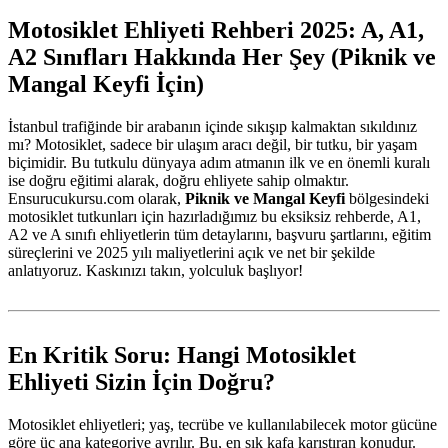
Motosiklet Ehliyeti Rehberi 2025: A, A1,
A2 Sınıfları Hakkında Her Şey (Piknik ve
Mangal Keyfi İçin)
İstanbul trafiğinde bir arabanın içinde sıkışıp kalmaktan sıkıldınız
mı? Motosiklet, sadece bir ulaşım aracı değil, bir tutku, bir yaşam
biçimidir. Bu tutkulu dünyaya adım atmanın ilk ve en önemli kuralı
ise doğru eğitimi alarak, doğru ehliyete sahip olmaktır.
Ensurucukursu.com olarak,
Piknik ve Mangal Keyfi
bölgesindeki
motosiklet tutkunları için hazırladığımız bu eksiksiz rehberde, A1,
A2 ve A sınıfı ehliyetlerin tüm detaylarını, başvuru şartlarını, eğitim
süreçlerini ve 2025 yılı maliyetlerini açık ve net bir şekilde
anlatıyoruz. Kaskınızı takın, yolculuk başlıyor!
En Kritik Soru: Hangi Motosiklet
Ehliyeti Sizin İçin Doğru?
Motosiklet ehliyetleri; yaş, tecrübe ve kullanılabilecek motor gücüne
göre üç ana kategoriye ayrılır. Bu, en sık kafa karıştıran konudur.