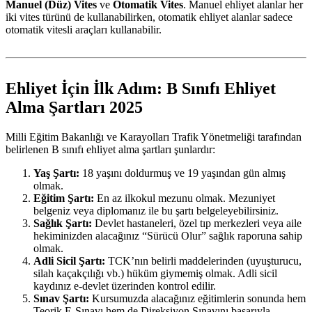
Manuel (Düz) Vites
ve
Otomatik Vites
. Manuel ehliyet alanlar her
iki vites türünü de kullanabilirken, otomatik ehliyet alanlar sadece
otomatik vitesli araçları kullanabilir.
Ehliyet İçin İlk Adım: B Sınıfı Ehliyet
Alma Şartları 2025
Milli Eğitim Bakanlığı ve Karayolları Trafik Yönetmeliği tarafından
belirlenen B sınıfı ehliyet alma şartları şunlardır:
Yaş Şartı:
18 yaşını doldurmuş ve 19 yaşından gün almış
olmak.
Eğitim Şartı:
En az ilkokul mezunu olmak. Mezuniyet
belgeniz veya diplomanız ile bu şartı belgeleyebilirsiniz.
Sağlık Şartı:
Devlet hastaneleri, özel tıp merkezleri veya aile
hekiminizden alacağınız “Sürücü Olur” sağlık raporuna sahip
olmak.
Adli Sicil Şartı:
TCK’nın belirli maddelerinden (uyuşturucu,
silah kaçakçılığı vb.) hüküm giymemiş olmak. Adli sicil
kaydınız e-devlet üzerinden kontrol edilir.
Sınav Şartı:
Kursumuzda alacağınız eğitimlerin sonunda hem
Teorik E-Sınavı hem de Direksiyon Sınavını başarıyla