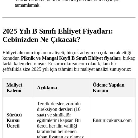
tamamlamak.
2025 Yılı B Sınıfı Ehliyet Fiyatları:
Cebinizden Ne Çıkacak?
Ehliyet almanın toplam maliyeti, birçok adayın en çok merak ettiği
konudur.
Piknik ve Mangal Keyfi B Sınıfı Ehliyet fiyatları
, birkaç
farklı kalemden oluşur. Ensurucukursu.com olarak, tam bir
şeffaflıkla size 2025 yılı için tahmini bir maliyet analizi sunuyoruz:
Maliyet
Ödeme Yapılan
Açıklama
Kalemi
Kurum
Teorik dersler, zorunlu
direksiyon dersleri (16
Sürücü
saat) ve simülatör
Kursu
eğitimlerini kapsar. Bu
Ensurucukursu.com
Ücreti
ücret, her ilin valiliği
tarafından belirlenen
taban fiyattan az olamaz.