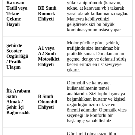
Karavan
yüke sahip römork (karavan,
Tatili veya
BE Sınıfı
tekne, at karavanı vb.) takarak
Tekne
Römork
yasal olarak kullanmanızı sağlar.
Çekme
Ehliyeti
Manevra kabiliyetinizi
Hayali
geliştirerek sizi bu büyük
kombinasyonun ustası yapar.
Motor gücüne göre, şehir içi
Şehirde
A1 veya
trafiğinde size inanılmaz bir
Scooter
A2 Sınıfı
pratiklik sunar. Dar alanlardan
Özgürlüğü
Motosiklet
geçme, denge ve defansif sürüş
/ Pratik
Ehliyeti
becerilerinizi en üst seviyeye
Ulaşım
çıkarır.
Otomobil ve kamyonet
kullanabilmenin temel
İlk Arabanı
anahtarıdır. Sizi toplu taşımaya
Satın
B Sınıfı
bağımlılıktan kurtarır ve kişisel
Almak /
Otomobil
özgürlüğünüzün ilk ve en
Şehir İçi
Ehliyeti
önemli adımıdır. Otomatik vites
Bağımsızlık
seçeneği ile konforlu bir
başlangıç yapabilirsiniz.
Güç limiti olmaksızın tüm