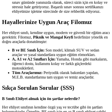
sınav gününde yanınızda olarak, süreci sizin için en kolay ve
stressiz hale getiriyoruz. Başarılı sınav sonrası sertifikanızı
ehliyetinize işletme sürecinde de size rehberlik ediyoruz.
Hayallerinize Uygun Araç Filomuz
Her ehliyet sınıfı, kendine uygun, modern ve güvenli bir eğitim aracı
gerektirir. Filomuz,
Piknik ve Mangal Keyfi
hedefinize yönelik en
doğru araçlarla donatılmıştır:
B ve BE Sınıfı İçin:
Son model, klimalı SUV ve sedan
araçlar ve yasal standartlara uygun eğitim römorkları.
A, A1 ve A2 Sınıfları İçin:
Yamaha, Honda gibi markaların,
öğrenci dostu, kullanımı kolay ve farklı güçlerdeki
motosikletleri.
Tüm Araçlarımız:
Periyodik olarak bakımları yapılan,
M.E.B. standartlarına tam uygun ve temiz araçlardır.
Sıkça Sorulan Sorular (SSS)
B Sınıfı Ehliyet almak için ön şartlar nelerdir?
Her ehliyet sınıfının kendine özgü yaş ve tecrübe gibi ön şartları
bulunmaktadır. Örneğin, BE sınıfı için en az B sınıfı ehliyet sahibi