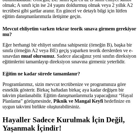
olmak; A sınıfı için ise 24 yaşını doldurmuş olmak veya 2 yıllık A2
tecrübesi gibi şartlar aranır. En güncel ve detaylı bilgi için lütfen
eğitim danışmanlarımızla iletişime geçin.
Mevcut ehliyetim varken tekrar teorik sınava girmem gerekiyor
mu?
Eğer herhangi bir ehliyet sınıfına sahipseniz (örneğin B), başka bir
sınıfa (örneğin A2 veya BE) geçiş yaparken teorik derslerden ve e-
sınavdan
muaf olursunuz
. Sadece alacağınız yeni sınıfın direksiyon
eğitimlerini tamamlayıp direksiyon sınavına girmeniz yeterlidir.
Eğitim ne kadar sürede tamamlanır?
Programlarımız, sizin mevcut tecrübenize ve programınıza göre
esneklik gösterir. Birkaç haftadan birkaç aya kadar değişen bir
takvim planlanabilir. Eğitim danışmanlarımızla yapacağınız “Hayal
Planlama” görüşmesinde,
Piknik ve Mangal Keyfi
hedefinize en
uygun takvimi birlikte oluşturabilirsiniz.
Hayaller Sadece Kurulmak İçin Değil,
Yaşanmak İçindir!