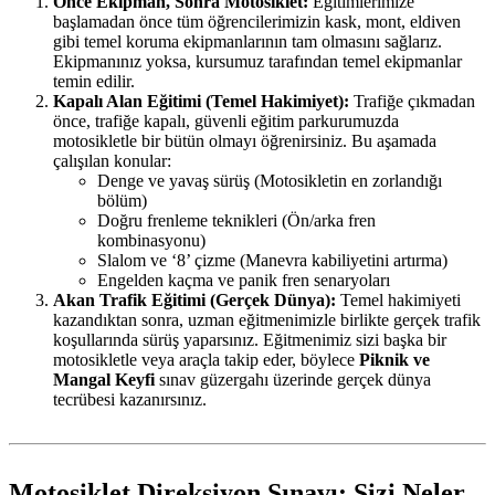
Önce Ekipman, Sonra Motosiklet:
Eğitimlerimize
başlamadan önce tüm öğrencilerimizin kask, mont, eldiven
gibi temel koruma ekipmanlarının tam olmasını sağlarız.
Ekipmanınız yoksa, kursumuz tarafından temel ekipmanlar
temin edilir.
Kapalı Alan Eğitimi (Temel Hakimiyet):
Trafiğe çıkmadan
önce, trafiğe kapalı, güvenli eğitim parkurumuzda
motosikletle bir bütün olmayı öğrenirsiniz. Bu aşamada
çalışılan konular:
Denge ve yavaş sürüş (Motosikletin en zorlandığı
bölüm)
Doğru frenleme teknikleri (Ön/arka fren
kombinasyonu)
Slalom ve ‘8’ çizme (Manevra kabiliyetini artırma)
Engelden kaçma ve panik fren senaryoları
Akan Trafik Eğitimi (Gerçek Dünya):
Temel hakimiyeti
kazandıktan sonra, uzman eğitmenimizle birlikte gerçek trafik
koşullarında sürüş yaparsınız. Eğitmenimiz sizi başka bir
motosikletle veya araçla takip eder, böylece
Piknik ve
Mangal Keyfi
sınav güzergahı üzerinde gerçek dünya
tecrübesi kazanırsınız.
Motosiklet Direksiyon Sınavı: Sizi Neler