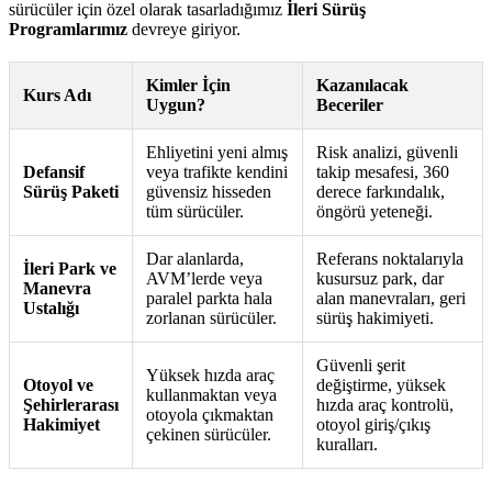
sürücüler için özel olarak tasarladığımız
İleri Sürüş
Programlarımız
devreye giriyor.
Kimler İçin
Kazanılacak
Kurs Adı
Uygun?
Beceriler
Ehliyetini yeni almış
Risk analizi, güvenli
Defansif
veya trafikte kendini
takip mesafesi, 360
Sürüş Paketi
güvensiz hisseden
derece farkındalık,
tüm sürücüler.
öngörü yeteneği.
Dar alanlarda,
Referans noktalarıyla
İleri Park ve
AVM’lerde veya
kusursuz park, dar
Manevra
paralel parkta hala
alan manevraları, geri
Ustalığı
zorlanan sürücüler.
sürüş hakimiyeti.
Güvenli şerit
Yüksek hızda araç
Otoyol ve
değiştirme, yüksek
kullanmaktan veya
Şehirlerarası
hızda araç kontrolü,
otoyola çıkmaktan
Hakimiyet
otoyol giriş/çıkış
çekinen sürücüler.
kuralları.