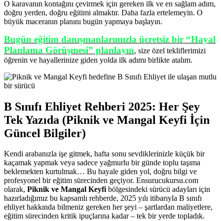
O karavanın kontağını çevirmek için gereken ilk ve en sağlam adım,
doğru yerden, doğru eğitimi almaktır. Daha fazla ertelemeyin. O
büyük maceranın planını bugün yapmaya başlayın.
Bugün eğitim danışmanlarımızla ücretsiz bir “Hayal
Planlama Görüşmesi” planlayın
, size özel tekliflerimizi
öğrenin ve hayallerinize giden yolda ilk adımı birlikte atalım.
B Sınıfı Ehliyet Rehberi 2025: Her Şey
Tek Yazıda (Piknik ve Mangal Keyfi İçin
Güncel Bilgiler)
Kendi arabanızla işe gitmek, hafta sonu sevdiklerinizle küçük bir
kaçamak yapmak veya sadece yağmurlu bir günde toplu taşıma
beklemekten kurtulmak… Bu hayale giden yol, doğru bilgi ve
profesyonel bir eğitim sürecinden geçiyor. Ensurucukursu.com
olarak,
Piknik ve Mangal Keyfi
bölgesindeki sürücü adayları için
hazırladığımız bu kapsamlı rehberde, 2025 yılı itibarıyla B sınıfı
ehliyet hakkında bilmeniz gereken her şeyi – şartlardan maliyetlere,
eğitim sürecinden kritik ipuçlarına kadar – tek bir yerde topladık.