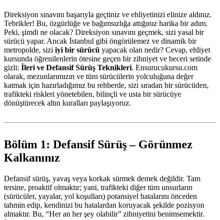
Direksiyon sınavını başarıyla geçtiniz ve ehliyetinizi elinize aldınız.
Tebrikler! Bu, özgürlüğe ve bağımsızlığa attığınız harika bir adım.
Peki, şimdi ne olacak? Direksiyon sınavını geçmek, sizi yasal bir
sürücü yapar. Ancak İstanbul gibi öngörülemez ve dinamik bir
metropolde, sizi
iyi bir sürücü
yapacak olan nedir? Cevap, ehliyet
kursunda öğrenilenlerin ötesine geçen bir zihniyet ve beceri setinde
gizli:
İleri ve Defansif Sürüş Teknikleri
. Ensurucukursu.com
olarak, mezunlarımızın ve tüm sürücülerin yolculuğuna değer
katmak için hazırladığımız bu rehberde, sizi sıradan bir sürücüden,
trafikteki riskleri yönetebilen, bilinçli ve usta bir sürücüye
dönüştürecek altın kuralları paylaşıyoruz.
Bölüm 1: Defansif Sürüş – Görünmez
Kalkanınız
Defansif sürüş, yavaş veya korkak sürmek demek değildir. Tam
tersine, proaktif olmaktır; yani, trafikteki diğer tüm unsurların
(sürücüler, yayalar, yol koşulları) potansiyel hatalarını önceden
tahmin edip, kendinizi bu hatalardan koruyacak şekilde pozisyon
almaktır. Bu, “Her an her şey olabilir” zihniyetini benimsemektir.