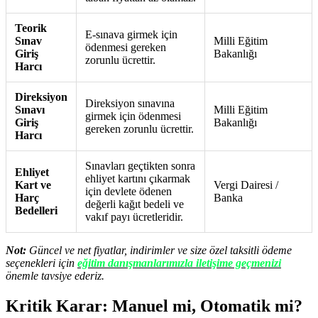
Teorik
E-sınava girmek için
Sınav
Milli Eğitim
ödenmesi gereken
Giriş
Bakanlığı
zorunlu ücrettir.
Harcı
Direksiyon
Direksiyon sınavına
Sınavı
Milli Eğitim
girmek için ödenmesi
Giriş
Bakanlığı
gereken zorunlu ücrettir.
Harcı
Sınavları geçtikten sonra
Ehliyet
ehliyet kartını çıkarmak
Kart ve
Vergi Dairesi /
için devlete ödenen
Harç
Banka
değerli kağıt bedeli ve
Bedelleri
vakıf payı ücretleridir.
Not:
Güncel ve net fiyatlar, indirimler ve size özel taksitli ödeme
seçenekleri için
eğitim danışmanlarımızla iletişime geçmenizi
önemle tavsiye ederiz.
Kritik Karar: Manuel mi, Otomatik mi?