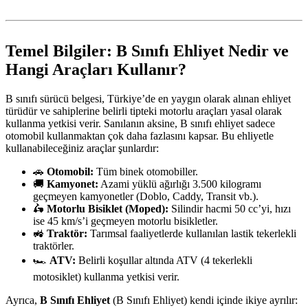
Temel Bilgiler: B Sınıfı Ehliyet Nedir ve
Hangi Araçları Kullanır?
B sınıfı sürücü belgesi, Türkiye’de en yaygın olarak alınan ehliyet
türüdür ve sahiplerine belirli tipteki motorlu araçları yasal olarak
kullanma yetkisi verir. Sanılanın aksine, B sınıfı ehliyet sadece
otomobil kullanmaktan çok daha fazlasını kapsar. Bu ehliyetle
kullanabileceğiniz araçlar şunlardır:
🚗
Otomobil:
Tüm binek otomobiller.
🚚
Kamyonet:
Azami yüklü ağırlığı 3.500 kilogramı
geçmeyen kamyonetler (Doblo, Caddy, Transit vb.).
🛵
Motorlu Bisiklet (Moped):
Silindir hacmi 50 cc’yi, hızı
ise 45 km/s’i geçmeyen motorlu bisikletler.
🚜
Traktör:
Tarımsal faaliyetlerde kullanılan lastik tekerlekli
traktörler.
🏎️
ATV:
Belirli koşullar altında ATV (4 tekerlekli
motosiklet) kullanma yetkisi verir.
Ayrıca,
B Sınıfı Ehliyet
(B Sınıfı Ehliyet) kendi içinde ikiye ayrılır: