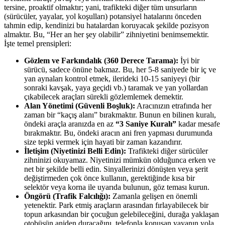
tersine, proaktif olmaktır; yani, trafikteki diğer tüm unsurların
(sürücüler, yayalar, yol koşulları) potansiyel hatalarını önceden
tahmin edip, kendinizi bu hatalardan koruyacak şekilde pozisyon
almaktır. Bu, “Her an her şey olabilir” zihniyetini benimsemektir.
İşte temel prensipleri:
Gözlem ve Farkındalık (360 Derece Tarama):
İyi bir
sürücü, sadece önüne bakmaz. Bu, her 5-8 saniyede bir iç ve
yan aynaları kontrol etmek, ilerideki 10-15 saniyeyi (bir
sonraki kavşak, yaya geçidi vb.) taramak ve yan yollardan
çıkabilecek araçları sürekli gözlemlemek demektir.
Alan Yönetimi (Güvenli Boşluk):
Aracınızın etrafında her
zaman bir “kaçış alanı” bırakmaktır. Bunun en bilinen kuralı,
öndeki araçla aranızda en az
“3 Saniye Kuralı”
kadar mesafe
bırakmaktır. Bu, öndeki aracın ani fren yapması durumunda
size tepki vermek için hayati bir zaman kazandırır.
İletişim (Niyetinizi Belli Edin):
Trafikteki diğer sürücüler
zihninizi okuyamaz. Niyetinizi mümkün olduğunca erken ve
net bir şekilde belli edin. Sinyallerinizi dönüşten veya şerit
değiştirmeden çok önce kullanın, gerektiğinde kısa bir
selektör veya korna ile uyarıda bulunun, göz teması kurun.
Öngörü (Trafik Falcılığı):
Zamanla gelişen en önemli
yetenektir. Park etmiş araçların arasından fırlayabilecek bir
topun arkasından bir çocuğun gelebileceğini, durağa yaklaşan
otobüsün aniden duracağını, telefonla konuşan yayanın yola