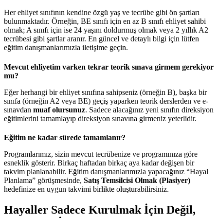
Her ehliyet sınıfının kendine özgü yaş ve tecrübe gibi ön şartları
bulunmaktadır. Örneğin, BE sınıfı için en az B sınıfı ehliyet sahibi
olmak; A sınıfı için ise 24 yaşını doldurmuş olmak veya 2 yıllık A2
tecrübesi gibi şartlar aranır. En güncel ve detaylı bilgi için lütfen
eğitim danışmanlarımızla iletişime geçin.
Mevcut ehliyetim varken tekrar teorik sınava girmem gerekiyor
mu?
Eğer herhangi bir ehliyet sınıfına sahipseniz (örneğin B), başka bir
sınıfa (örneğin A2 veya BE) geçiş yaparken teorik derslerden ve e-
sınavdan
muaf olursunuz
. Sadece alacağınız yeni sınıfın direksiyon
eğitimlerini tamamlayıp direksiyon sınavına girmeniz yeterlidir.
Eğitim ne kadar sürede tamamlanır?
Programlarımız, sizin mevcut tecrübenize ve programınıza göre
esneklik gösterir. Birkaç haftadan birkaç aya kadar değişen bir
takvim planlanabilir. Eğitim danışmanlarımızla yapacağınız “Hayal
Planlama” görüşmesinde,
Satış Temsilcisi Olmak (Plasiyer)
hedefinize en uygun takvimi birlikte oluşturabilirsiniz.
Hayaller Sadece Kurulmak İçin Değil,