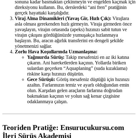
sonuna kadar basmaktan çekinmeyin ve engelden kaçmak için
direksiyonu kullanın. Bu, derslerdeki “ani fren” pratiğinin
gerçek hayattaki karşılığıdır.
Viraj Alma Dinamikleri (Yavaş Gir, Hızlı Çık):
Virajlara
asla olması gerekenden hızlı girmeyin. Viraja girmeden önce
yavaşlayın, virajın ortasında (apeks) hızınızı sabit tutun ve
virajın çıkışını gördüğünüzde yumuşakça hızlanmaya
başlayın. Bu, aracın ağırlık transferini en dengeli şekilde
yönetmenizi sağlar.
Zorlu Hava Koşullarında Uzmanlaşma:
Yağmurda Sürüş:
Takip mesafenizi en az iki katına
çıkarın. Ani hareketlerden kaçının. Yollarda biriken
sulardan geçerken “Aquaplaning” (suda kızaklama)
riskine karşı hızınızı düşürün.
Gece Sürüşü:
Görüş mesafeniz düştüğü için hızınızı
azaltın. Farlarınızın temiz ve ayarlı olduğundan emin
olun. Karşıdan gelen araçların farlarına doğrudan
bakmaktan kaçının ve yolun sağ kenar çizgisine
odaklanmaya çalışın.
Teoriden Pratiğe: Ensurucukursu.com
İleri Sürüş Akademisi