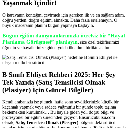
Yaşanmak İçindir!
O karavanın kontağını çevirmek için gereken ilk ve en sağlam adım,
doğru yerden, doğru eğitimi almaktır. Daha fazla ertelemeyin. O
büyük maceranın planını bugün yapmaya başlayın.
Bugün eğitim danışmanlarımızla ücretsiz bir “Hayal
Planlama Görüşmesi” planlayın
, size özel tekliflerimizi
öğrenin ve hayallerinize giden yolda ilk adımı birlikte atalım.
B Sınıfı Ehliyet Rehberi 2025: Her Şey
Tek Yazıda (Satış Temsilcisi Olmak
(Plasiyer) İçin Güncel Bilgiler)
Kendi arabanızla işe gitmek, hafta sonu sevdiklerinizle küçük bir
kaçamak yapmak veya sadece yağmurlu bir günde toplu taşıma
beklemekten kurtulmak… Bu hayale giden yol, doğru bilgi ve
profesyonel bir eğitim sürecinden geçiyor. Ensurucukursu.com
olarak,
Satış Temsilcisi Olmak (Plasiyer)
bölgesindeki sürücü
adayları için hazırladığımız bu kapsamlı rehberde, 2025 yılı itibarıyla