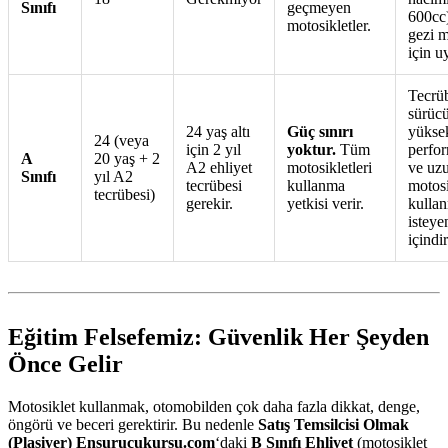
Sınıfı
geçmeyen
600cc
motosikletler.
gezi m
için u
Tecrüb
sürücü
24 yaş altı
Güç sınırı
yükse
24 (veya
için 2 yıl
yoktur.
Tüm
perfor
A
20 yaş + 2
A2 ehliyet
motosikletleri
ve uz
Sınıfı
yıl A2
tecrübesi
kullanma
motosi
tecrübesi)
gerekir.
yetkisi verir.
kulla
isteye
içindir
Eğitim Felsefemiz: Güvenlik Her Şeyden
Önce Gelir
Motosiklet kullanmak, otomobilden çok daha fazla dikkat, denge,
öngörü ve beceri gerektirir. Bu nedenle
Satış Temsilcisi Olmak
(Plasiyer) Ensurucukursu.com
‘daki
B Sınıfı Ehliyet
(motosiklet