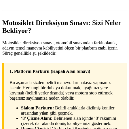
Motosiklet Direksiyon Sınavı: Sizi Neler
Bekliyor?
Motosiklet direksiyon sınavı, otomobil sınavından farklı olarak,
adayın temel manevra kabiliyetini ölçen bir platform etabı içerir.
Süreç genellikle şu şekildedir:
1. Platform Parkuru (Kapalı Alan Sınavı)
Bu aşamada sizden belirli manevraları hatasız yapmanız
istenir. Herhangi bir dubaya dokunmak, ayağınızı yere
koymak (belirli yerler dışında) veya motoru stop ettirmek
başarısız sayılmanıza neden olabilir.
Slalom Parkuru:
Belirli aralıklarla dizilmiş koniler
arasından yılan gibi geçmek.
‘8’ Çizme Alanı:
Belirlenen alan içinde ‘8’ rakamını
çizerek dar alanda dönüş kabiliyetinizi göstermek.
Denge Çizgisi:
Düz bir çizgi üzerinde ayağınızı yere