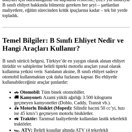
B sınıfı ehliyet hakkında bilmeniz gereken her şeyi – şartlardan
maliyetlere, eğitim sürecinden kritik ipuçlarına kadar – tek bir yerde
topladık.
Temel Bilgiler: B Sınıfı Ehliyet Nedir ve
Hangi Araçları Kullanır?
B sınıfı sürücü belgesi, Türkiye’de en yaygın olarak alınan ehliyet
türüdür ve sahiplerine belirli tipteki motorlu araçları yasal olarak
kullanma yetkisi verir. Sanılanın aksine, B sınıfı ehliyet sadece
otomobil kullanmaktan çok daha fazlasını kapsar. Bu ehliyetle
kullanabileceğiniz araçlar şunlardır:
🚗
Otomobil:
Tüm binek otomobiller.
🚚
Kamyonet:
Azami yüklü ağırlığı 3.500 kilogramı
geçmeyen kamyonetler (Doblo, Caddy, Transit vb.).
🛵
Motorlu Bisiklet (Moped):
Silindir hacmi 50 cc’yi, hızı
ise 45 km/s’i geçmeyen motorlu bisikletler.
🚜
Traktör:
Tarımsal faaliyetlerde kullanılan lastik tekerlekli
traktörler.
🏎️
ATV:
Belirli koşullar altında ATV (4 tekerlekli