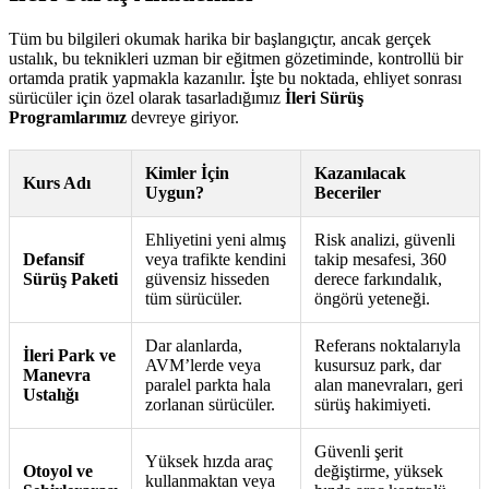
Tüm bu bilgileri okumak harika bir başlangıçtır, ancak gerçek
ustalık, bu teknikleri uzman bir eğitmen gözetiminde, kontrollü bir
ortamda pratik yapmakla kazanılır. İşte bu noktada, ehliyet sonrası
sürücüler için özel olarak tasarladığımız
İleri Sürüş
Programlarımız
devreye giriyor.
Kimler İçin
Kazanılacak
Kurs Adı
Uygun?
Beceriler
Ehliyetini yeni almış
Risk analizi, güvenli
Defansif
veya trafikte kendini
takip mesafesi, 360
Sürüş Paketi
güvensiz hisseden
derece farkındalık,
tüm sürücüler.
öngörü yeteneği.
Dar alanlarda,
Referans noktalarıyla
İleri Park ve
AVM’lerde veya
kusursuz park, dar
Manevra
paralel parkta hala
alan manevraları, geri
Ustalığı
zorlanan sürücüler.
sürüş hakimiyeti.
Güvenli şerit
Yüksek hızda araç
Otoyol ve
değiştirme, yüksek
kullanmaktan veya