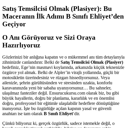
Satış Temsilcisi Olmak (Plasiyer): Bu
Maceranın İlk Adımı B Sınıfı Ehliyet’den
Geçiyor
O Anı Görüyoruz ve Sizi Oraya
Hazırlıyoruz
Gözlerinizi bir anlığına kapatın ve o mükemmel anı tüm detaylarıyla
zihninizde canlandırın: Belki de
Satış Temsilcisi Olmak (Plasiyer)
hedefiniz, Ege’nin masmavi koylarında, arkanızda küçük teknenizle
özgürce yol almak. Belki de Alpler’in virajlı yollarında, güçlü bir
motosikletin üzerindesiniz ve rüzgarı hissediyorsunuz. Veya
ailenizle, şehrin gürültüsünden ve stresinden uzakta, konforlu
karavanınızda yeni bir sabaha uyanıyorsunuz… Bu sahneler,
ulaşılmaz fanteziler değil. Ensurucukursu.com olarak biz, bu gibi
büyük hayallerin, doğru bir planlama, kararlılık ve en önemlisi
doğru, profesyonel bir eğitimle ulaşılabilir hedeflere dönüştüğüne
inanıyoruz. İşte bu özgürlüğe açılan kapının yasal ve güvenli
anahtarı ise tam olarak
B Sınıfı Ehliyet
‘dir.
Çünkü biliyoruz ki, gerçek özgürlük, sadece istemekle değil, o