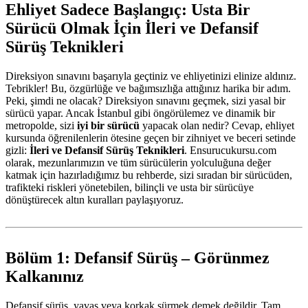
Ehliyet Sadece Başlangıç: Usta Bir
Sürücü Olmak İçin İleri ve Defansif
Sürüş Teknikleri
Direksiyon sınavını başarıyla geçtiniz ve ehliyetinizi elinize aldınız.
Tebrikler! Bu, özgürlüğe ve bağımsızlığa attığınız harika bir adım.
Peki, şimdi ne olacak? Direksiyon sınavını geçmek, sizi yasal bir
sürücü yapar. Ancak İstanbul gibi öngörülemez ve dinamik bir
metropolde, sizi
iyi bir sürücü
yapacak olan nedir? Cevap, ehliyet
kursunda öğrenilenlerin ötesine geçen bir zihniyet ve beceri setinde
gizli:
İleri ve Defansif Sürüş Teknikleri
. Ensurucukursu.com
olarak, mezunlarımızın ve tüm sürücülerin yolculuğuna değer
katmak için hazırladığımız bu rehberde, sizi sıradan bir sürücüden,
trafikteki riskleri yönetebilen, bilinçli ve usta bir sürücüye
dönüştürecek altın kuralları paylaşıyoruz.
Bölüm 1: Defansif Sürüş – Görünmez
Kalkanınız
Defansif sürüş, yavaş veya korkak sürmek demek değildir. Tam