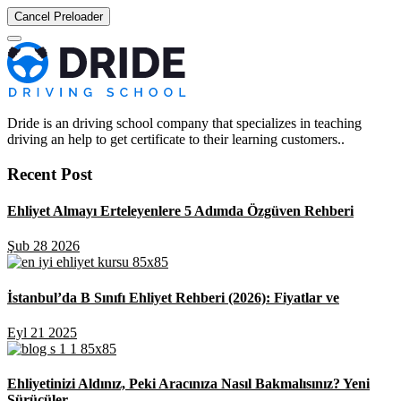
Cancel Preloader
Dride is an driving school company that specializes in teaching
driving an help to get certificate to their learning customers..
Recent Post
Ehliyet Almayı Erteleyenlere 5 Adımda Özgüven Rehberi
Şub 28 2026
İstanbul’da B Sınıfı Ehliyet Rehberi (2026): Fiyatlar ve
Eyl 21 2025
Ehliyetinizi Aldınız, Peki Aracınıza Nasıl Bakmalısınız? Yeni
Sürücüler