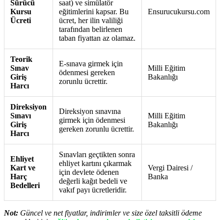
Sürücü
saat) ve simülatör
Kursu
eğitimlerini kapsar. Bu
Ensurucukursu.com
Ücreti
ücret, her ilin valiliği
tarafından belirlenen
taban fiyattan az olamaz.
Teorik
E-sınava girmek için
Sınav
Milli Eğitim
ödenmesi gereken
Giriş
Bakanlığı
zorunlu ücrettir.
Harcı
Direksiyon
Direksiyon sınavına
Sınavı
Milli Eğitim
girmek için ödenmesi
Giriş
Bakanlığı
gereken zorunlu ücrettir.
Harcı
Sınavları geçtikten sonra
Ehliyet
ehliyet kartını çıkarmak
Kart ve
Vergi Dairesi /
için devlete ödenen
Harç
Banka
değerli kağıt bedeli ve
Bedelleri
vakıf payı ücretleridir.
Not:
Güncel ve net fiyatlar, indirimler ve size özel taksitli ödeme