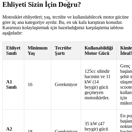
Ehliyeti Sizin İçin Doğru?
Motosiklet ehliyetleri; yaş, tecrübe ve kullanılabilecek motor gücüne
göre üç ana kategoriye ayrılır. Bu, en sık kafa karıştıran konudur.
Kararınızı kolaylaştırmak için hazırladığımız karşılaştırma tablosu
aşağıdadır:
Ehliyet
Minimum
Tecrübe
Kullanabildiği
Kimle
Sınıfı
Yaş
Şartı
Motor Gücü
İdeal
Genç
125cc silindir
başlan
hacmini ve 11
şehir i
A1
kW (14
ulaşım
16
Gerekmiyor
Sınıfı
beygir) gücü
scoote
geçmeyen
kullanı
motosikletler.
için
mükem
En po
başlan
35 kW (47
noktas
A2
beygir) gücü
18
Gerekmiyor
haciml