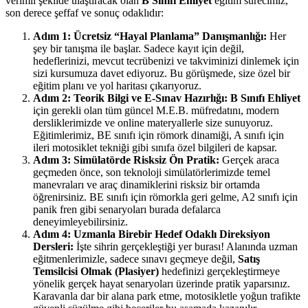
verimli şekilde ulaştıracak olan
B Sınıfı Ehliyet
eğitim sürecimiz,
son derece şeffaf ve sonuç odaklıdır:
Adım 1: Ücretsiz “Hayal Planlama” Danışmanlığı:
Her
şey bir tanışma ile başlar. Sadece kayıt için değil,
hedeflerinizi, mevcut tecrübenizi ve takviminizi dinlemek için
sizi kursumuza davet ediyoruz. Bu görüşmede, size özel bir
eğitim planı ve yol haritası çıkarıyoruz.
Adım 2: Teorik Bilgi ve E-Sınav Hazırlığı:
B Sınıfı Ehliyet
için gerekli olan tüm güncel M.E.B. müfredatını, modern
dersliklerimizde ve online materyallerle size sunuyoruz.
Eğitimlerimiz, BE sınıfı için römork dinamiği, A sınıfı için
ileri motosiklet tekniği gibi sınıfa özel bilgileri de kapsar.
Adım 3: Simülatörde Risksiz Ön Pratik:
Gerçek araca
geçmeden önce, son teknoloji simülatörlerimizde temel
manevraları ve araç dinamiklerini risksiz bir ortamda
öğrenirsiniz. BE sınıfı için römorkla geri gelme, A2 sınıfı için
panik fren gibi senaryoları burada defalarca
deneyimleyebilirsiniz.
Adım 4: Uzmanla Birebir Hedef Odaklı Direksiyon
Dersleri:
İşte sihrin gerçekleştiği yer burası! Alanında uzman
eğitmenlerimizle, sadece sınavı geçmeye değil,
Satış
Temsilcisi Olmak (Plasiyer)
hedefinizi gerçekleştirmeye
yönelik gerçek hayat senaryoları üzerinde pratik yaparsınız.
Karavanla dar bir alana park etme, motosikletle yoğun trafikte