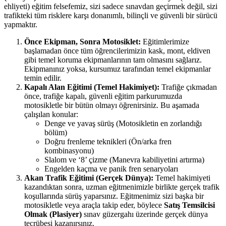
ehliyeti) eğitim felsefemiz, sizi sadece sınavdan geçirmek değil, sizi
trafikteki tüm risklere karşı donanımlı, bilinçli ve güvenli bir sürücü
yapmaktır.
Önce Ekipman, Sonra Motosiklet:
Eğitimlerimize
başlamadan önce tüm öğrencilerimizin kask, mont, eldiven
gibi temel koruma ekipmanlarının tam olmasını sağlarız.
Ekipmanınız yoksa, kursumuz tarafından temel ekipmanlar
temin edilir.
Kapalı Alan Eğitimi (Temel Hakimiyet):
Trafiğe çıkmadan
önce, trafiğe kapalı, güvenli eğitim parkurumuzda
motosikletle bir bütün olmayı öğrenirsiniz. Bu aşamada
çalışılan konular:
Denge ve yavaş sürüş (Motosikletin en zorlandığı
bölüm)
Doğru frenleme teknikleri (Ön/arka fren
kombinasyonu)
Slalom ve ‘8’ çizme (Manevra kabiliyetini artırma)
Engelden kaçma ve panik fren senaryoları
Akan Trafik Eğitimi (Gerçek Dünya):
Temel hakimiyeti
kazandıktan sonra, uzman eğitmenimizle birlikte gerçek trafik
koşullarında sürüş yaparsınız. Eğitmenimiz sizi başka bir
motosikletle veya araçla takip eder, böylece
Satış Temsilcisi
Olmak (Plasiyer)
sınav güzergahı üzerinde gerçek dünya
tecrübesi kazanırsınız.