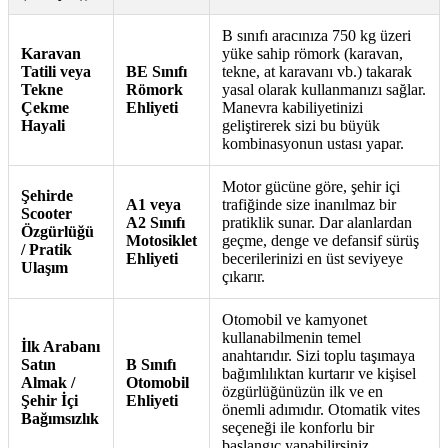
B sınıfı aracınıza 750 kg üzeri
Karavan
yüke sahip römork (karavan,
Tatili veya
BE Sınıfı
tekne, at karavanı vb.) takarak
Tekne
Römork
yasal olarak kullanmanızı sağlar.
Çekme
Ehliyeti
Manevra kabiliyetinizi
Hayali
geliştirerek sizi bu büyük
kombinasyonun ustası yapar.
Motor gücüne göre, şehir içi
Şehirde
A1 veya
trafiğinde size inanılmaz bir
Scooter
A2 Sınıfı
pratiklik sunar. Dar alanlardan
Özgürlüğü
Motosiklet
geçme, denge ve defansif sürüş
/ Pratik
Ehliyeti
becerilerinizi en üst seviyeye
Ulaşım
çıkarır.
Otomobil ve kamyonet
kullanabilmenin temel
İlk Arabanı
anahtarıdır. Sizi toplu taşımaya
Satın
B Sınıfı
bağımlılıktan kurtarır ve kişisel
Almak /
Otomobil
özgürlüğünüzün ilk ve en
Şehir İçi
Ehliyeti
önemli adımıdır. Otomatik vites
Bağımsızlık
seçeneği ile konforlu bir
başlangıç yapabilirsiniz.