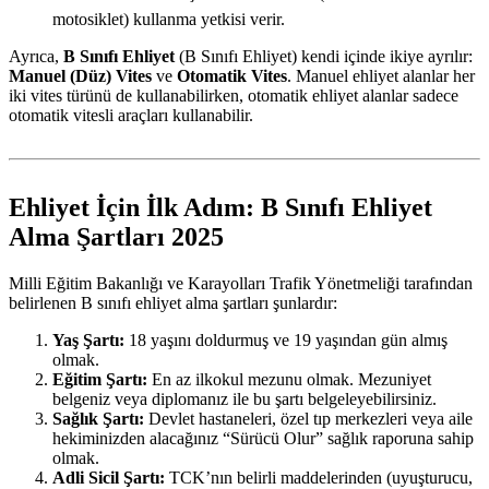
motosiklet) kullanma yetkisi verir.
Ayrıca,
B Sınıfı Ehliyet
(B Sınıfı Ehliyet) kendi içinde ikiye ayrılır:
Manuel (Düz) Vites
ve
Otomatik Vites
. Manuel ehliyet alanlar her
iki vites türünü de kullanabilirken, otomatik ehliyet alanlar sadece
otomatik vitesli araçları kullanabilir.
Ehliyet İçin İlk Adım: B Sınıfı Ehliyet
Alma Şartları 2025
Milli Eğitim Bakanlığı ve Karayolları Trafik Yönetmeliği tarafından
belirlenen B sınıfı ehliyet alma şartları şunlardır:
Yaş Şartı:
18 yaşını doldurmuş ve 19 yaşından gün almış
olmak.
Eğitim Şartı:
En az ilkokul mezunu olmak. Mezuniyet
belgeniz veya diplomanız ile bu şartı belgeleyebilirsiniz.
Sağlık Şartı:
Devlet hastaneleri, özel tıp merkezleri veya aile
hekiminizden alacağınız “Sürücü Olur” sağlık raporuna sahip
olmak.
Adli Sicil Şartı:
TCK’nın belirli maddelerinden (uyuşturucu,