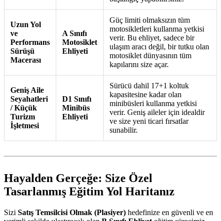
Güç limiti olmaksızın tüm
Uzun Yol
motosikletleri kullanma yetkisi
ve
A Sınıfı
verir. Bu ehliyet, sadece bir
Performans
Motosiklet
ulaşım aracı değil, bir tutku olan
Sürüşü
Ehliyeti
motosiklet dünyasının tüm
Macerası
kapılarını size açar.
Sürücü dahil 17+1 koltuk
Geniş Aile
kapasitesine kadar olan
Seyahatleri
D1 Sınıfı
minibüsleri kullanma yetkisi
/ Küçük
Minibüs
verir. Geniş aileler için idealdir
Turizm
Ehliyeti
ve size yeni ticari fırsatlar
İşletmesi
sunabilir.
Hayalden Gerçeğe: Size Özel
Tasarlanmış Eğitim Yol Haritanız
Sizi
Satış Temsilcisi Olmak (Plasiyer)
hedefinize en güvenli ve en