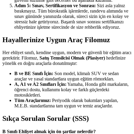
güvenli süzülme gibi beceriler bu aşamada kazanılır.
Adım 5: Sınav, Sertifikasyon ve Sonrası:
Sizi asla yalnız
bırakmayız. Tüm bürokratik işlemlerde, randevu alımında ve
sınav gününde yanınızda olarak, süreci sizin için en kolay ve
stressiz hale getiriyoruz. Başarılı sınav sonrası sertifikanızı
ehliyetinize işletme sürecinde de size rehberlik ediyoruz.
Hayallerinize Uygun Araç Filomuz
Her ehliyet sınıfı, kendine uygun, modern ve güvenli bir eğitim aracı
gerektirir. Filomuz,
Satış Temsilcisi Olmak (Plasiyer)
hedefinize
yönelik en doğru araçlarla donatılmıştır:
B ve BE Sınıfı İçin:
Son model, klimalı SUV ve sedan
araçlar ve yasal standartlara uygun eğitim römorkları.
A, A1 ve A2 Sınıfları İçin:
Yamaha, Honda gibi markaların,
öğrenci dostu, kullanımı kolay ve farklı güçlerdeki
motosikletleri.
Tüm Araçlarımız:
Periyodik olarak bakımları yapılan,
M.E.B. standartlarına tam uygun ve temiz araçlardır.
Sıkça Sorulan Sorular (SSS)
B Sınıfı Ehliyet almak için ön şartlar nelerdir?