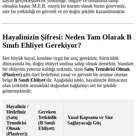
hayali gerçekleştirecek yetkinliğe, bilgiye ve donanıma sahip
olmakla başlar. M.E.B. onaylı bir kurum olarak bizim görevimiz,
size bu yetkinliği en güvenli ve en doğru şekilde kazandırmaktır.
Hayalinizin Şifresi: Neden Tam Olarak B
Sınıfı Ehliyet Gerekiyor?
Her büyük hayal, kendine özgü bir araç gerektirir. Sürücülük
dünyasında bu, doğru ehliyet sınıfına sahip olmak demektir. Standart
bir ehliyetin yetersiz kaldığı noktada, sizin
Satış Temsilcisi Olmak
(Plasiyer)
gibi özel hedefinizi yasal ve güvenli bir zemine oturtan
belge
B Sınıfı Ehliyet
‘dir. Aşağıdaki tablo, hayalinizle ihtiyacınız
olan yetkinlik arasındaki doğrudan bağlantıyı net bir şekilde
göstermektedir:
Hayaliniz /
Hedefiniz
Gereken
(Satış
Yetkinlik
Yasal Kapsamı ve Size
Temsilcisi
(B Sınıfı
Sağlayacağı Güç
Olmak
Ehliyet)
(Plasiyer))