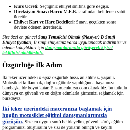
Kurs Ücreti:
Seçtiğiniz ehliyet sınıfına göre değişir.
Direksiyon Sınavı Harcı:
M.E.B. tarafından belirlenen sabit
ücrettir.
Ehliyet Kart ve Harç Bedelleri:
Sınavı geçtikten sonra
devlete ödenen ücretlerdir.
Size özel en güncel
Satış Temsilcisi Olmak (Plasiyer) B Sınıfı
Ehliyet fiyatları
, B sınıfı ehliyetiniz varsa uygulanacak indirimler ve
ödeme kolaylıkları için
danışmanlarımızla görüşerek kişisel
teklifinizi alabilirsiniz.
Özgürlüğe İlk Adım
İki teker üzerindeki o eşsiz özgürlük hissi, anlatılmaz, yaşanır.
Motosiklet kullanmak, doğru eğitimle yapıldığında hayatınıza
bambaşka bir boyut katar. Ensurucukursu.com olarak biz, bu tutkulu
dünyaya en güvenli ve en doğru adımlarla girmenizi sağlamak için
buradayız.
İki teker üzerindeki maceranıza başlamak için
bugün motosiklet eğitimi danışmanlarımızla
görüşün.
Size en uygun sınıfı belirleyelim, güvenli sürüş eğitim
programınızı oluşturalım ve sizi de yolların bilinçli ve keyifli