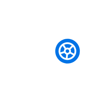
Her ehliyet sınıfının kendine özgü yaş ve tecrübe gibi ön
şartları bulunmaktadır. Örneğin, BE sınıfı için en az B sınıfı
ehliyet sahibi olmak; A sınıfı için ise 24 yaşını doldurmuş
olmak veya 2 yıllık A2 tecrübesi gibi şartlar aranır. En güncel
ve detaylı bilgi için lütfen eğitim danışmanlarımızla iletişime
geçin.
Mevcut ehliyetim varken tekrar teorik
sınava girmem gerekiyor mu?
Eğer herhangi bir ehliyet sınıfına sahipseniz (örneğin B),
başka bir sınıfa (örneğin A2 veya BE) geçiş yaparken teorik
derslerden ve e-sınavdan
muaf olursunuz
. Sadece
alacağınız yeni sınıfın direksiyon eğitimlerini tamamlayıp
direksiyon sınavına girmeniz yeterlidir.
Eğitim ne kadar sürede tamamlanır?