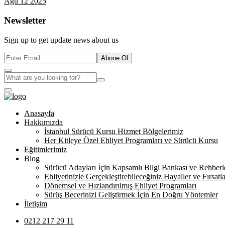
Ağu 12 2025
Newsletter
Sign up to get update news about us
Abone Ol
Anasayfa
Hakkımızda
İstanbul Sürücü Kursu Hizmet Bölgelerimiz
Her Kitleye Özel Ehliyet Programları ve Sürücü Kursu
Eğitimlerimiz
Blog
Sürücü Adayları İçin Kapsamlı Bilgi Bankası ve Rehberl
Ehliyetinizle Gerçekleştirebileceğiniz Hayaller ve Fırsatla
Dönemsel ve Hızlandırılmış Ehliyet Programları
Sürüş Becerinizi Geliştirmek İçin En Doğru Yöntemler
İletişim
0212 217 29 11