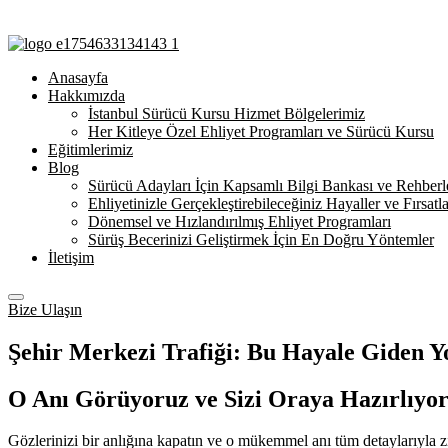
Anasayfa
Hakkımızda
İstanbul Sürücü Kursu Hizmet Bölgelerimiz
Her Kitleye Özel Ehliyet Programları ve Sürücü Kursu
Eğitimlerimiz
Blog
Sürücü Adayları İçin Kapsamlı Bilgi Bankası ve Rehberl
Ehliyetinizle Gerçekleştirebileceğiniz Hayaller ve Fırsatla
Dönemsel ve Hızlandırılmış Ehliyet Programları
Sürüş Becerinizi Geliştirmek İçin En Doğru Yöntemler
İletişim
Bize Ulaşın
Şehir Merkezi Trafiği: Bu Hayale Giden Yo
O Anı Görüyoruz ve Sizi Oraya Hazırlıyo
Gözlerinizi bir anlığına kapatın ve o mükemmel anı tüm detaylarıyla z