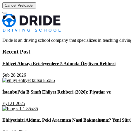
Cancel Preloader
Dride is an driving school company that specializes in teaching driving 
Recent Post
Ehliyet Almayı Erteleyenlere 5 Adımda Özgüven Rehberi
Şub 28 2026
İstanbul’da B Sınıfı Ehliyet Rehberi (2026): Fiyatlar ve
Eyl 21 2025
Ehliyetinizi Aldınız, Peki Aracınıza Nasıl Bakmalısınız? Yeni Sür