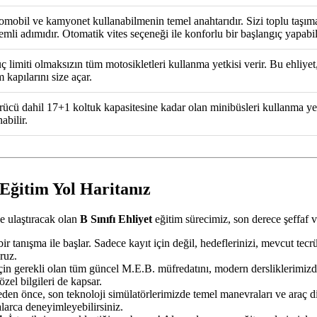
omobil ve kamyonet kullanabilmenin temel anahtarıdır. Sizi toplu taşıma
emli adımıdır. Otomatik vites seçeneği ile konforlu bir başlangıç yapabil
ç limiti olmaksızın tüm motosikletleri kullanma yetkisi verir. Bu ehliyet
 kapılarını size açar.
rücü dahil 17+1 koltuk kapasitesine kadar olan minibüsleri kullanma yetkisi
abilir.
Eğitim Yol Haritanız
e ulaştıracak olan
B Sınıfı Ehliyet
eğitim sürecimiz, son derece şeffaf v
ir tanışma ile başlar. Sadece kayıt için değil, hedeflerinizi, mevcut tec
ruz.
çin gerekli olan tüm güncel M.E.B. müfredatını, modern dersliklerimizde
özel bilgileri de kapsar.
n önce, son teknoloji simülatörlerimizde temel manevraları ve araç dina
alarca deneyimleyebilirsiniz.