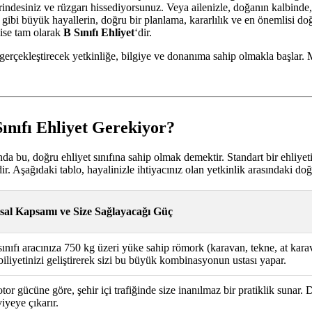
üzerindesiniz ve rüzgarı hissediyorsunuz. Veya ailenizle, doğanın kalbi
 gibi büyük hayallerin, doğru bir planlama, kararlılık ve en önemlisi doğ
 ise tam olarak
B Sınıfı Ehliyet
‘dir.
gerçekleştirecek yetkinliğe, bilgiye ve donanıma sahip olmakla başlar. 
ınıfı Ehliyet Gerekiyor?
a bu, doğru ehliyet sınıfına sahip olmak demektir. Standart bir ehliyeti
dir. Aşağıdaki tablo, hayalinizle ihtiyacınız olan yetkinlik arasındaki do
sal Kapsamı ve Size Sağlayacağı Güç
sınıfı aracınıza 750 kg üzeri yüke sahip römork (karavan, tekne, at kara
biliyetinizi geliştirerek sizi bu büyük kombinasyonun ustası yapar.
tor gücüne göre, şehir içi trafiğinde size inanılmaz bir pratiklik sunar.
iyeye çıkarır.