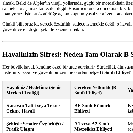
almak. Belki de Alpler’in virajlı yollarında, güçlü bir motosikletin 
sahneler, ulaşılmaz fanteziler değil. Ensurucukursu.com olarak biz, bu
inanıyoruz. İşte bu özgürlüğe açılan kapının yasal ve güvenli anahtarı
Çünkü biliyoruz ki, gerçek özgürlük, sadece istemekle değil, o hayali 
güvenli ve en doğru şekilde kazandırmaktır.
Hayalinizin Şifresi: Neden Tam Olarak B S
Her büyük hayal, kendine özgü bir araç gerektirir. Sürücülük dünyasınd
hedefinizi yasal ve güvenli bir zemine oturtan belge
B Sınıfı Ehliyet
‘
Hayaliniz / Hedefiniz (Şehir
Gereken Yetkinlik (B
Ya
Merkezi Trafiği)
Sınıfı Ehliyet)
Karavan Tatili veya Tekne
BE Sınıfı Römork
B 
Çekme Hayali
Ehliyeti
ka
Şehirde Scooter Özgürlüğü /
A1 veya A2 Sınıfı
Mo
Pratik Ulaşım
Motosiklet Ehliyeti
sev