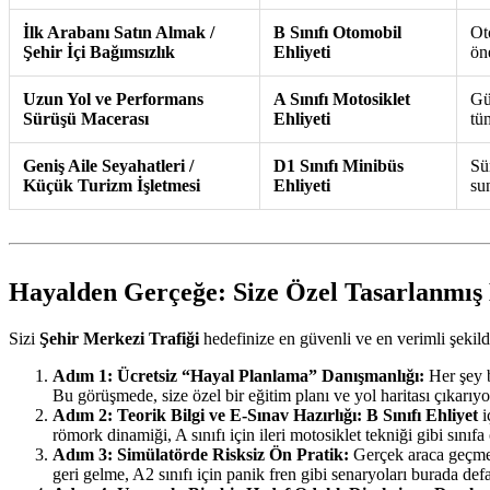
İlk Arabanı Satın Almak /
B Sınıfı Otomobil
Ot
Şehir İçi Bağımsızlık
Ehliyeti
ön
Uzun Yol ve Performans
A Sınıfı Motosiklet
Gü
Sürüşü Macerası
Ehliyeti
tüm
Geniş Aile Seyahatleri /
D1 Sınıfı Minibüs
Sü
Küçük Turizm İşletmesi
Ehliyeti
sun
Hayalden Gerçeğe: Size Özel Tasarlanmış 
Sizi
Şehir Merkezi Trafiği
hedefinize en güvenli ve en verimli şekild
Adım 1: Ücretsiz “Hayal Planlama” Danışmanlığı:
Her şey b
Bu görüşmede, size özel bir eğitim planı ve yol haritası çıkarıyo
Adım 2: Teorik Bilgi ve E-Sınav Hazırlığı:
B Sınıfı Ehliyet
i
römork dinamiği, A sınıfı için ileri motosiklet tekniği gibi sınıfa 
Adım 3: Simülatörde Risksiz Ön Pratik:
Gerçek araca geçmede
geri gelme, A2 sınıfı için panik fren gibi senaryoları burada def