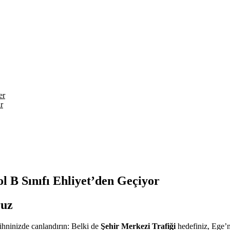
er
r
l B Sınıfı Ehliyet’den Geçiyor
ruz
ihninizde canlandırın: Belki de
Şehir Merkezi Trafiği
hedefiniz, Ege’n