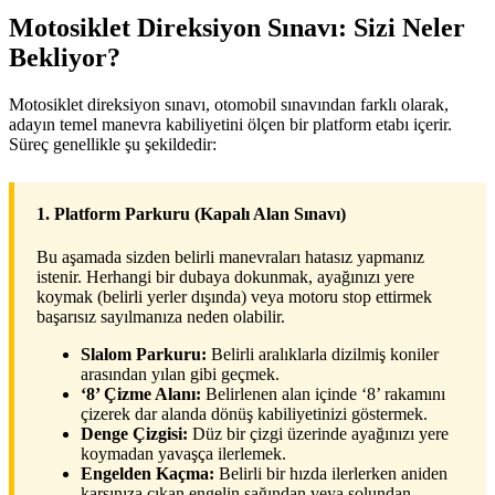
Motosiklet Direksiyon Sınavı: Sizi Neler
Bekliyor?
Motosiklet direksiyon sınavı, otomobil sınavından farklı olarak,
adayın temel manevra kabiliyetini ölçen bir platform etabı içerir.
Süreç genellikle şu şekildedir:
1. Platform Parkuru (Kapalı Alan Sınavı)
Bu aşamada sizden belirli manevraları hatasız yapmanız
istenir. Herhangi bir dubaya dokunmak, ayağınızı yere
koymak (belirli yerler dışında) veya motoru stop ettirmek
başarısız sayılmanıza neden olabilir.
Slalom Parkuru:
Belirli aralıklarla dizilmiş koniler
arasından yılan gibi geçmek.
‘8’ Çizme Alanı:
Belirlenen alan içinde ‘8’ rakamını
çizerek dar alanda dönüş kabiliyetinizi göstermek.
Denge Çizgisi:
Düz bir çizgi üzerinde ayağınızı yere
koymadan yavaşça ilerlemek.
Engelden Kaçma:
Belirli bir hızda ilerlerken aniden
karşınıza çıkan engelin sağından veya solundan