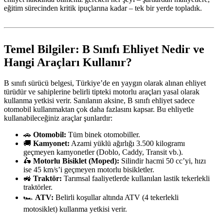
eğitim sürecinden kritik ipuçlarına kadar – tek bir yerde topladık.
Temel Bilgiler: B Sınıfı Ehliyet Nedir ve
Hangi Araçları Kullanır?
B sınıfı sürücü belgesi, Türkiye’de en yaygın olarak alınan ehliyet
türüdür ve sahiplerine belirli tipteki motorlu araçları yasal olarak
kullanma yetkisi verir. Sanılanın aksine, B sınıfı ehliyet sadece
otomobil kullanmaktan çok daha fazlasını kapsar. Bu ehliyetle
kullanabileceğiniz araçlar şunlardır:
🚗
Otomobil:
Tüm binek otomobiller.
🚚
Kamyonet:
Azami yüklü ağırlığı 3.500 kilogramı
geçmeyen kamyonetler (Doblo, Caddy, Transit vb.).
🛵
Motorlu Bisiklet (Moped):
Silindir hacmi 50 cc’yi, hızı
ise 45 km/s’i geçmeyen motorlu bisikletler.
🚜
Traktör:
Tarımsal faaliyetlerde kullanılan lastik tekerlekli
traktörler.
🏎️
ATV:
Belirli koşullar altında ATV (4 tekerlekli
motosiklet) kullanma yetkisi verir.