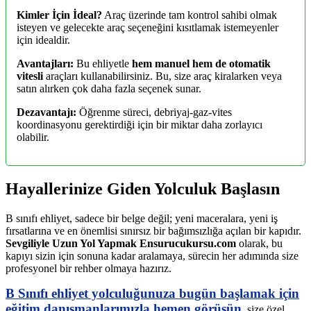
Kimler İçin İdeal?
Araç üzerinde tam kontrol sahibi olmak
isteyen ve gelecekte araç seçeneğini kısıtlamak istemeyenler
için idealdir.
Avantajları:
Bu ehliyetle
hem manuel hem de otomatik
vitesli
araçları kullanabilirsiniz. Bu, size araç kiralarken veya
satın alırken çok daha fazla seçenek sunar.
Dezavantajı:
Öğrenme süreci, debriyaj-gaz-vites
koordinasyonu gerektirdiği için bir miktar daha zorlayıcı
olabilir.
Hayallerinize Giden Yolculuk Başlasın
B sınıfı ehliyet, sadece bir belge değil; yeni maceralara, yeni iş
fırsatlarına ve en önemlisi sınırsız bir bağımsızlığa açılan bir kapıdır.
Sevgiliyle Uzun Yol Yapmak Ensurucukursu.com
olarak, bu
kapıyı sizin için sonuna kadar aralamaya, sürecin her adımında size
profesyonel bir rehber olmaya hazırız.
B Sınıfı ehliyet yolculuğunuza bugün başlamak için
eğitim danışmanlarımızla hemen görüşün
, size özel