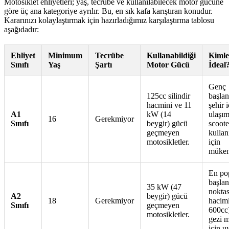
Motosiklet ehliyetleri; yaş, tecrübe ve kullanılabilecek motor gücüne
göre üç ana kategoriye ayrılır. Bu, en sık kafa karıştıran konudur.
Kararınızı kolaylaştırmak için hazırladığımız karşılaştırma tablosu
aşağıdadır:
Ehliyet
Minimum
Tecrübe
Kullanabildiği
Kimle
Sınıfı
Yaş
Şartı
Motor Gücü
İdeal
Genç
125cc silindir
başlan
hacmini ve 11
şehir i
A1
kW (14
ulaşım
16
Gerekmiyor
Sınıfı
beygir) gücü
scoote
geçmeyen
kullanı
motosikletler.
için
mükem
En po
başlan
35 kW (47
noktas
A2
beygir) gücü
18
Gerekmiyor
haciml
Sınıfı
geçmeyen
600cc
motosikletler.
gezi m
için u