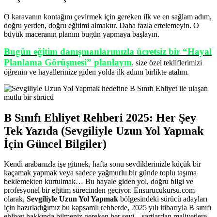
O karavanın kontağını çevirmek için gereken ilk ve en sağlam adım,
doğru yerden, doğru eğitimi almaktır. Daha fazla ertelemeyin. O
büyük maceranın planını bugün yapmaya başlayın.
Bugün eğitim danışmanlarımızla ücretsiz bir “Hayal
Planlama Görüşmesi” planlayın
, size özel tekliflerimizi
öğrenin ve hayallerinize giden yolda ilk adımı birlikte atalım.
B Sınıfı Ehliyet Rehberi 2025: Her Şey
Tek Yazıda (Sevgiliyle Uzun Yol Yapmak
İçin Güncel Bilgiler)
Kendi arabanızla işe gitmek, hafta sonu sevdiklerinizle küçük bir
kaçamak yapmak veya sadece yağmurlu bir günde toplu taşıma
beklemekten kurtulmak… Bu hayale giden yol, doğru bilgi ve
profesyonel bir eğitim sürecinden geçiyor. Ensurucukursu.com
olarak,
Sevgiliyle Uzun Yol Yapmak
bölgesindeki sürücü adayları
için hazırladığımız bu kapsamlı rehberde, 2025 yılı itibarıyla B sınıfı
ehliyet hakkında bilmeniz gereken her şeyi – şartlardan maliyetlere,