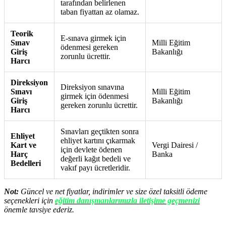
tarafından belirlenen
taban fiyattan az olamaz.
Teorik
E-sınava girmek için
Sınav
Milli Eğitim
ödenmesi gereken
Giriş
Bakanlığı
zorunlu ücrettir.
Harcı
Direksiyon
Direksiyon sınavına
Sınavı
Milli Eğitim
girmek için ödenmesi
Giriş
Bakanlığı
gereken zorunlu ücrettir.
Harcı
Sınavları geçtikten sonra
Ehliyet
ehliyet kartını çıkarmak
Kart ve
Vergi Dairesi /
için devlete ödenen
Harç
Banka
değerli kağıt bedeli ve
Bedelleri
vakıf payı ücretleridir.
Not:
Güncel ve net fiyatlar, indirimler ve size özel taksitli ödeme
seçenekleri için
eğitim danışmanlarımızla iletişime geçmenizi
önemle tavsiye ederiz.