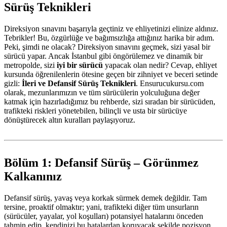
Sürüş Teknikleri
Direksiyon sınavını başarıyla geçtiniz ve ehliyetinizi elinize aldınız.
Tebrikler! Bu, özgürlüğe ve bağımsızlığa attığınız harika bir adım.
Peki, şimdi ne olacak? Direksiyon sınavını geçmek, sizi yasal bir
sürücü yapar. Ancak İstanbul gibi öngörülemez ve dinamik bir
metropolde, sizi
iyi bir sürücü
yapacak olan nedir? Cevap, ehliyet
kursunda öğrenilenlerin ötesine geçen bir zihniyet ve beceri setinde
gizli:
İleri ve Defansif Sürüş Teknikleri
. Ensurucukursu.com
olarak, mezunlarımızın ve tüm sürücülerin yolculuğuna değer
katmak için hazırladığımız bu rehberde, sizi sıradan bir sürücüden,
trafikteki riskleri yönetebilen, bilinçli ve usta bir sürücüye
dönüştürecek altın kuralları paylaşıyoruz.
Bölüm 1: Defansif Sürüş – Görünmez
Kalkanınız
Defansif sürüş, yavaş veya korkak sürmek demek değildir. Tam
tersine, proaktif olmaktır; yani, trafikteki diğer tüm unsurların
(sürücüler, yayalar, yol koşulları) potansiyel hatalarını önceden
tahmin edip, kendinizi bu hatalardan koruyacak şekilde pozisyon