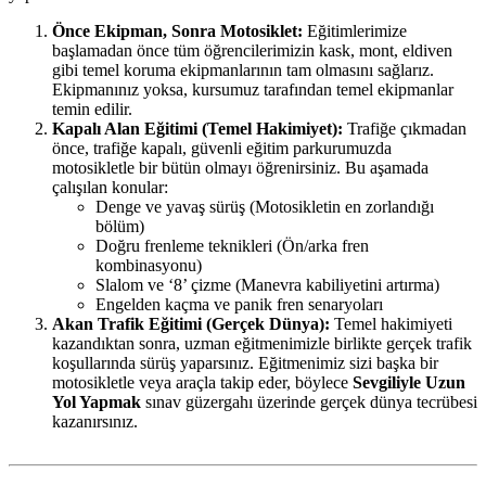
Önce Ekipman, Sonra Motosiklet:
Eğitimlerimize
başlamadan önce tüm öğrencilerimizin kask, mont, eldiven
gibi temel koruma ekipmanlarının tam olmasını sağlarız.
Ekipmanınız yoksa, kursumuz tarafından temel ekipmanlar
temin edilir.
Kapalı Alan Eğitimi (Temel Hakimiyet):
Trafiğe çıkmadan
önce, trafiğe kapalı, güvenli eğitim parkurumuzda
motosikletle bir bütün olmayı öğrenirsiniz. Bu aşamada
çalışılan konular:
Denge ve yavaş sürüş (Motosikletin en zorlandığı
bölüm)
Doğru frenleme teknikleri (Ön/arka fren
kombinasyonu)
Slalom ve ‘8’ çizme (Manevra kabiliyetini artırma)
Engelden kaçma ve panik fren senaryoları
Akan Trafik Eğitimi (Gerçek Dünya):
Temel hakimiyeti
kazandıktan sonra, uzman eğitmenimizle birlikte gerçek trafik
koşullarında sürüş yaparsınız. Eğitmenimiz sizi başka bir
motosikletle veya araçla takip eder, böylece
Sevgiliyle Uzun
Yol Yapmak
sınav güzergahı üzerinde gerçek dünya tecrübesi
kazanırsınız.