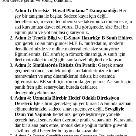
son derece şeffaf ve sonuç odaklıdır:
Adım 1: Ücretsiz “Hayal Planlama” Danışmanlığı:
Her
şey bir tanışma ile başlar. Sadece kayıt için değil,
hedeflerinizi, mevcut tecrübenizi ve takviminizi dinlemek için
sizi kursumuza davet ediyoruz. Bu görüşmede, size özel bir
eğitim planı ve yol haritası çıkarıyoruz.
Adım 2: Teorik Bilgi ve E-Sınav Hazırlığı:
B Sınıfı Ehliyet
için gerekli olan tüm güncel M.E.B. müfredatını, modern
dersliklerimizde ve online materyallerle size sunuyoruz.
Eğitimlerimiz, BE sınıfı için römork dinamiği, A sınıfı için
ileri motosiklet tekniği gibi sınıfa özel bilgileri de kapsar.
Adım 3: Simülatörde Risksiz Ön Pratik:
Gerçek araca
geçmeden önce, son teknoloji simülatörlerimizde temel
manevraları ve araç dinamiklerini risksiz bir ortamda
öğrenirsiniz. BE sınıfı için römorkla geri gelme, A2 sınıfı için
panik fren gibi senaryoları burada defalarca
deneyimleyebilirsiniz.
Adım 4: Uzmanla Birebir Hedef Odaklı Direksiyon
Dersleri:
İşte sihrin gerçekleştiği yer burası! Alanında uzman
eğitmenlerimizle, sadece sınavı geçmeye değil,
Sevgiliyle
Uzun Yol Yapmak
hedefinizi gerçekleştirmeye yönelik
gerçek hayat senaryoları üzerinde pratik yaparsınız. Karavanla
dar bir alana park etme, motosikletle yoğun trafikte güvenli
süzülme gibi beceriler bu aşamada kazanılır.