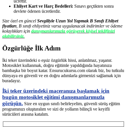
ücrettir.
Ehliyet Kart ve Harç Bedelleri:
Sınavı geçtikten sonra
devlete ödenen ücretlerdir.
Size özel en güncel
Sevgiliyle Uzun Yol Yapmak B Sınıfı Ehliyet
fiyatları
, B sınıfı ehliyetiniz varsa uygulanacak indirimler ve ödeme
kolaylıkları için
danışmanlarımızla görüşerek kişisel teklifinizi
alabilirsiniz.
Özgürlüğe İlk Adım
İki teker üzerindeki o eşsiz özgürlük hissi, anlatılmaz, yaşanır.
Motosiklet kullanmak, doğru eğitimle yapıldığında hayatınıza
bambaşka bir boyut katar. Ensurucukursu.com olarak biz, bu tutkulu
dünyaya en güvenli ve en doğru adımlarla girmenizi sağlamak için
buradayız.
İki teker üzerindeki maceranıza başlamak için
bugün motosiklet eğitimi danışmanlarımızla
görüşün.
Size en uygun sınıfı belirleyelim, güvenli sürüş eğitim
programınızı oluşturalım ve sizi de yolların bilinçli ve keyifli
sürücüleri arasına katalım.