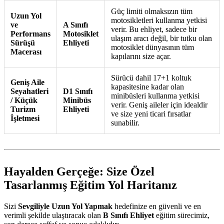
Güç limiti olmaksızın tüm
Uzun Yol
motosikletleri kullanma yetkisi
ve
A Sınıfı
verir. Bu ehliyet, sadece bir
Performans
Motosiklet
ulaşım aracı değil, bir tutku olan
Sürüşü
Ehliyeti
motosiklet dünyasının tüm
Macerası
kapılarını size açar.
Sürücü dahil 17+1 koltuk
Geniş Aile
kapasitesine kadar olan
Seyahatleri
D1 Sınıfı
minibüsleri kullanma yetkisi
/ Küçük
Minibüs
verir. Geniş aileler için idealdir
Turizm
Ehliyeti
ve size yeni ticari fırsatlar
İşletmesi
sunabilir.
Hayalden Gerçeğe: Size Özel
Tasarlanmış Eğitim Yol Haritanız
Sizi
Sevgiliyle Uzun Yol Yapmak
hedefinize en güvenli ve en
verimli şekilde ulaştıracak olan
B Sınıfı Ehliyet
eğitim sürecimiz,