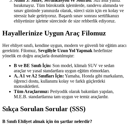
Adım 5: Sınav, Sertifikasyon ve Sonrası:
Sizi asla yalnız
bırakmayız. Tüm bürokratik işlemlerde, randevu alımında ve
sınav gününde yanınızda olarak, süreci sizin için en kolay ve
stressiz hale getiriyoruz. Başarılı sınav sonrası sertifikanızı
ehliyetinize işletme sürecinde de size rehberlik ediyoruz.
Hayallerinize Uygun Araç Filomuz
Her ehliyet sınıfı, kendine uygun, modern ve güvenli bir eğitim aracı
gerektirir. Filomuz,
Sevgiliyle Uzun Yol Yapmak
hedefinize
yönelik en doğru araçlarla donatılmıştır:
B ve BE Sınıfı İçin:
Son model, klimalı SUV ve sedan
araçlar ve yasal standartlara uygun eğitim römorkları.
A, A1 ve A2 Sınıfları İçin:
Yamaha, Honda gibi markaların,
öğrenci dostu, kullanımı kolay ve farklı güçlerdeki
motosikletleri.
Tüm Araçlarımız:
Periyodik olarak bakımları yapılan,
M.E.B. standartlarına tam uygun ve temiz araçlardır.
Sıkça Sorulan Sorular (SSS)
B Sınıfı Ehliyet almak için ön şartlar nelerdir?