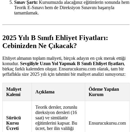
Sınav Şartı:
Kursumuzda alacağınız eğitimlerin sonunda hem
Teorik E-Sınavı hem de Direksiyon Sınavını başarıyla
tamamlamak.
2025 Yılı B Sınıfı Ehliyet Fiyatları:
Cebinizden Ne Çıkacak?
Ehliyet almanın toplam maliyeti, birçok adayın en çok merak ettiği
konudur.
Sevgiliyle Uzun Yol Yapmak B Sınıfı Ehliyet fiyatları
,
birkaç farklı kalemden oluşur. Ensurucukursu.com olarak, tam bir
şeffaflıkla size 2025 yılı için tahmini bir maliyet analizi sunuyoruz:
Maliyet
Ödeme Yapılan
Açıklama
Kalemi
Kurum
Teorik dersler, zorunlu
direksiyon dersleri (16
Sürücü
saat) ve simülatör
Kursu
eğitimlerini kapsar. Bu
Ensurucukursu.com
Ücreti
ücret, her ilin valiliği