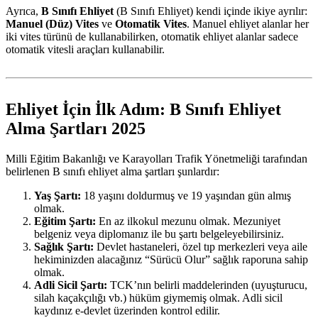
Ayrıca,
B Sınıfı Ehliyet
(B Sınıfı Ehliyet) kendi içinde ikiye ayrılır:
Manuel (Düz) Vites
ve
Otomatik Vites
. Manuel ehliyet alanlar her
iki vites türünü de kullanabilirken, otomatik ehliyet alanlar sadece
otomatik vitesli araçları kullanabilir.
Ehliyet İçin İlk Adım: B Sınıfı Ehliyet
Alma Şartları 2025
Milli Eğitim Bakanlığı ve Karayolları Trafik Yönetmeliği tarafından
belirlenen B sınıfı ehliyet alma şartları şunlardır:
Yaş Şartı:
18 yaşını doldurmuş ve 19 yaşından gün almış
olmak.
Eğitim Şartı:
En az ilkokul mezunu olmak. Mezuniyet
belgeniz veya diplomanız ile bu şartı belgeleyebilirsiniz.
Sağlık Şartı:
Devlet hastaneleri, özel tıp merkezleri veya aile
hekiminizden alacağınız “Sürücü Olur” sağlık raporuna sahip
olmak.
Adli Sicil Şartı:
TCK’nın belirli maddelerinden (uyuşturucu,
silah kaçakçılığı vb.) hüküm giymemiş olmak. Adli sicil
kaydınız e-devlet üzerinden kontrol edilir.