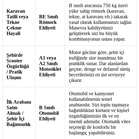
B sınıfı aracınıza 750 kg üzeri
Karavan
yüke sahip römork (karavan,
Tatili veya
BE Sınıfı
tekne, at karavanı vb.) takarak
Tekne
Römork
yasal olarak kullanmanızı sağlar.
Çekme
Ehliyeti
Manevra kabiliyetinizi
Hayali
geliştirerek sizi bu büyük
kombinasyonun ustası yapar.
Motor gücüne göre, şehir içi
Şehirde
A1 veya
trafiğinde size inanılmaz bir
Scooter
A2 Sınıfı
pratiklik sunar. Dar alanlardan
Özgürlüğü
Motosiklet
geçme, denge ve defansif sürüş
/ Pratik
Ehliyeti
becerilerinizi en üst seviyeye
Ulaşım
çıkarır.
Otomobil ve kamyonet
kullanabilmenin temel
İlk Arabanı
anahtarıdır. Sizi toplu taşımaya
Satın
B Sınıfı
bağımlılıktan kurtarır ve kişisel
Almak /
Otomobil
özgürlüğünüzün ilk ve en
Şehir İçi
Ehliyeti
önemli adımıdır. Otomatik vites
Bağımsızlık
seçeneği ile konforlu bir
başlangıç yapabilirsiniz.