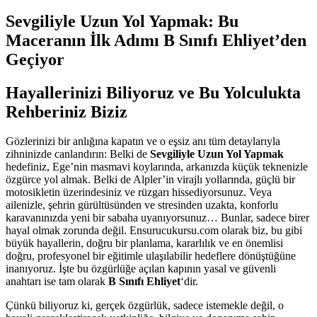
Sevgiliyle Uzun Yol Yapmak: Bu
Maceranın İlk Adımı B Sınıfı Ehliyet’den
Geçiyor
Hayallerinizi Biliyoruz ve Bu Yolculukta
Rehberiniz Biziz
Gözlerinizi bir anlığına kapatın ve o eşsiz anı tüm detaylarıyla
zihninizde canlandırın: Belki de
Sevgiliyle Uzun Yol Yapmak
hedefiniz, Ege’nin masmavi koylarında, arkanızda küçük teknenizle
özgürce yol almak. Belki de Alpler’in virajlı yollarında, güçlü bir
motosikletin üzerindesiniz ve rüzgarı hissediyorsunuz. Veya
ailenizle, şehrin gürültüsünden ve stresinden uzakta, konforlu
karavanınızda yeni bir sabaha uyanıyorsunuz… Bunlar, sadece birer
hayal olmak zorunda değil. Ensurucukursu.com olarak biz, bu gibi
büyük hayallerin, doğru bir planlama, kararlılık ve en önemlisi
doğru, profesyonel bir eğitimle ulaşılabilir hedeflere dönüştüğüne
inanıyoruz. İşte bu özgürlüğe açılan kapının yasal ve güvenli
anahtarı ise tam olarak
B Sınıfı Ehliyet
‘dir.
Çünkü biliyoruz ki, gerçek özgürlük, sadece istemekle değil, o