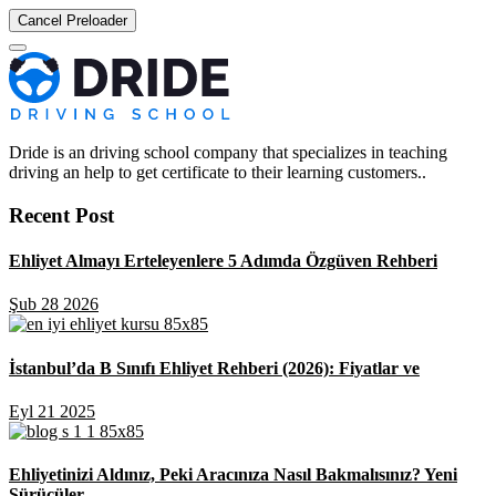
Cancel Preloader
Dride is an driving school company that specializes in teaching
driving an help to get certificate to their learning customers..
Recent Post
Ehliyet Almayı Erteleyenlere 5 Adımda Özgüven Rehberi
Şub 28 2026
İstanbul’da B Sınıfı Ehliyet Rehberi (2026): Fiyatlar ve
Eyl 21 2025
Ehliyetinizi Aldınız, Peki Aracınıza Nasıl Bakmalısınız? Yeni
Sürücüler