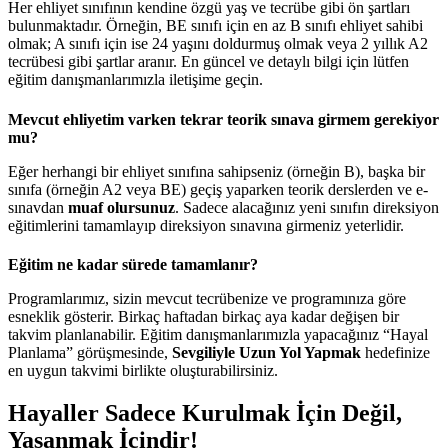
Her ehliyet sınıfının kendine özgü yaş ve tecrübe gibi ön şartları
bulunmaktadır. Örneğin, BE sınıfı için en az B sınıfı ehliyet sahibi
olmak; A sınıfı için ise 24 yaşını doldurmuş olmak veya 2 yıllık A2
tecrübesi gibi şartlar aranır. En güncel ve detaylı bilgi için lütfen
eğitim danışmanlarımızla iletişime geçin.
Mevcut ehliyetim varken tekrar teorik sınava girmem gerekiyor
mu?
Eğer herhangi bir ehliyet sınıfına sahipseniz (örneğin B), başka bir
sınıfa (örneğin A2 veya BE) geçiş yaparken teorik derslerden ve e-
sınavdan
muaf olursunuz
. Sadece alacağınız yeni sınıfın direksiyon
eğitimlerini tamamlayıp direksiyon sınavına girmeniz yeterlidir.
Eğitim ne kadar sürede tamamlanır?
Programlarımız, sizin mevcut tecrübenize ve programınıza göre
esneklik gösterir. Birkaç haftadan birkaç aya kadar değişen bir
takvim planlanabilir. Eğitim danışmanlarımızla yapacağınız “Hayal
Planlama” görüşmesinde,
Sevgiliyle Uzun Yol Yapmak
hedefinize
en uygun takvimi birlikte oluşturabilirsiniz.
Hayaller Sadece Kurulmak İçin Değil,
Yaşanmak İçindir!