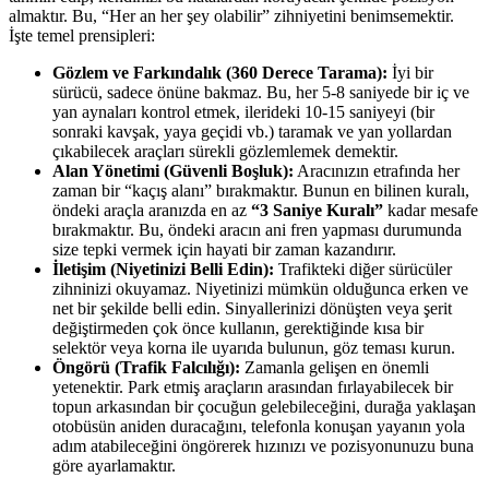
almaktır. Bu, “Her an her şey olabilir” zihniyetini benimsemektir.
İşte temel prensipleri:
Gözlem ve Farkındalık (360 Derece Tarama):
İyi bir
sürücü, sadece önüne bakmaz. Bu, her 5-8 saniyede bir iç ve
yan aynaları kontrol etmek, ilerideki 10-15 saniyeyi (bir
sonraki kavşak, yaya geçidi vb.) taramak ve yan yollardan
çıkabilecek araçları sürekli gözlemlemek demektir.
Alan Yönetimi (Güvenli Boşluk):
Aracınızın etrafında her
zaman bir “kaçış alanı” bırakmaktır. Bunun en bilinen kuralı,
öndeki araçla aranızda en az
“3 Saniye Kuralı”
kadar mesafe
bırakmaktır. Bu, öndeki aracın ani fren yapması durumunda
size tepki vermek için hayati bir zaman kazandırır.
İletişim (Niyetinizi Belli Edin):
Trafikteki diğer sürücüler
zihninizi okuyamaz. Niyetinizi mümkün olduğunca erken ve
net bir şekilde belli edin. Sinyallerinizi dönüşten veya şerit
değiştirmeden çok önce kullanın, gerektiğinde kısa bir
selektör veya korna ile uyarıda bulunun, göz teması kurun.
Öngörü (Trafik Falcılığı):
Zamanla gelişen en önemli
yetenektir. Park etmiş araçların arasından fırlayabilecek bir
topun arkasından bir çocuğun gelebileceğini, durağa yaklaşan
otobüsün aniden duracağını, telefonla konuşan yayanın yola
adım atabileceğini öngörerek hızınızı ve pozisyonunuzu buna
göre ayarlamaktır.