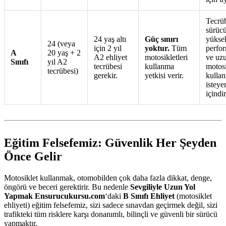
Tecrüb
sürücü
24 yaş altı
Güç sınırı
yükse
24 (veya
için 2 yıl
yoktur.
Tüm
perfor
A
20 yaş + 2
A2 ehliyet
motosikletleri
ve uz
Sınıfı
yıl A2
tecrübesi
kullanma
motosi
tecrübesi)
gerekir.
yetkisi verir.
kulla
isteye
içindir
Eğitim Felsefemiz: Güvenlik Her Şeyden
Önce Gelir
Motosiklet kullanmak, otomobilden çok daha fazla dikkat, denge,
öngörü ve beceri gerektirir. Bu nedenle
Sevgiliyle Uzun Yol
Yapmak Ensurucukursu.com
‘daki
B Sınıfı Ehliyet
(motosiklet
ehliyeti) eğitim felsefemiz, sizi sadece sınavdan geçirmek değil, sizi
trafikteki tüm risklere karşı donanımlı, bilinçli ve güvenli bir sürücü
yapmaktır.