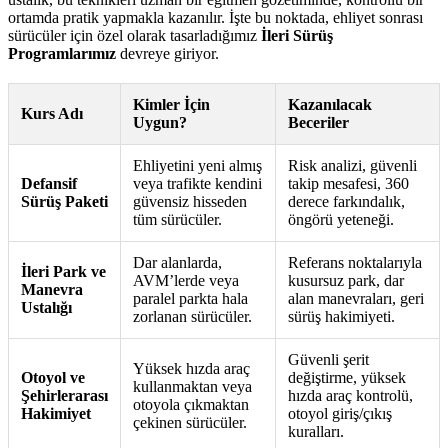
ortamda pratik yapmakla kazanılır. İşte bu noktada, ehliyet sonrası
sürücüler için özel olarak tasarladığımız
İleri Sürüş
Programlarımız
devreye giriyor.
Kimler İçin
Kazanılacak
Kurs Adı
Uygun?
Beceriler
Ehliyetini yeni almış
Risk analizi, güvenli
Defansif
veya trafikte kendini
takip mesafesi, 360
Sürüş Paketi
güvensiz hisseden
derece farkındalık,
tüm sürücüler.
öngörü yeteneği.
Dar alanlarda,
Referans noktalarıyla
İleri Park ve
AVM’lerde veya
kusursuz park, dar
Manevra
paralel parkta hala
alan manevraları, geri
Ustalığı
zorlanan sürücüler.
sürüş hakimiyeti.
Güvenli şerit
Yüksek hızda araç
Otoyol ve
değiştirme, yüksek
kullanmaktan veya
Şehirlerarası
hızda araç kontrolü,
otoyola çıkmaktan
Hakimiyet
otoyol giriş/çıkış
çekinen sürücüler.
kuralları.