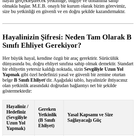
hayali gerçekleştirecek yetkinliğe, bilgiye ve donanıma sahip
olmakla başlar. M.E.B. onaylı bir kurum olarak bizim görevimiz,
size bu yetkinliği en güvenli ve en doğru şekilde kazandırmaktır.
Hayalinizin Şifresi: Neden Tam Olarak B
Sınıfı Ehliyet Gerekiyor?
Her büyük hayal, kendine özgü bir araç gerektirir. Sürücülük
dünyasında bu, doğru ehliyet sınıfına sahip olmak demektir. Standart
bir ehliyetin yetersiz kaldığı noktada, sizin
Sevgiliyle Uzun Yol
Yapmak
gibi özel hedefinizi yasal ve güvenli bir zemine oturtan
belge
B Sınıfı Ehliyet
‘dir. Aşağıdaki tablo, hayalinizle ihtiyacınız
olan yetkinlik arasındaki doğrudan bağlantıyı net bir şekilde
göstermektedir:
Hayaliniz /
Gereken
Hedefiniz
Yetkinlik
Yasal Kapsamı ve Size
(Sevgiliyle
(B Sınıfı
Sağlayacağı Güç
Uzun Yol
Ehliyet)
Yapmak)