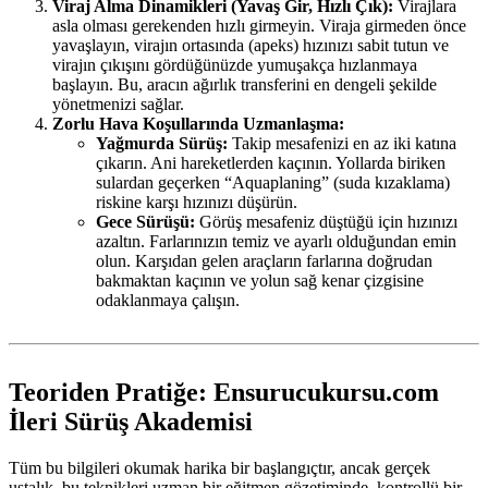
Viraj Alma Dinamikleri (Yavaş Gir, Hızlı Çık):
Virajlara
asla olması gerekenden hızlı girmeyin. Viraja girmeden önce
yavaşlayın, virajın ortasında (apeks) hızınızı sabit tutun ve
virajın çıkışını gördüğünüzde yumuşakça hızlanmaya
başlayın. Bu, aracın ağırlık transferini en dengeli şekilde
yönetmenizi sağlar.
Zorlu Hava Koşullarında Uzmanlaşma:
Yağmurda Sürüş:
Takip mesafenizi en az iki katına
çıkarın. Ani hareketlerden kaçının. Yollarda biriken
sulardan geçerken “Aquaplaning” (suda kızaklama)
riskine karşı hızınızı düşürün.
Gece Sürüşü:
Görüş mesafeniz düştüğü için hızınızı
azaltın. Farlarınızın temiz ve ayarlı olduğundan emin
olun. Karşıdan gelen araçların farlarına doğrudan
bakmaktan kaçının ve yolun sağ kenar çizgisine
odaklanmaya çalışın.
Teoriden Pratiğe: Ensurucukursu.com
İleri Sürüş Akademisi
Tüm bu bilgileri okumak harika bir başlangıçtır, ancak gerçek
ustalık, bu teknikleri uzman bir eğitmen gözetiminde, kontrollü bir