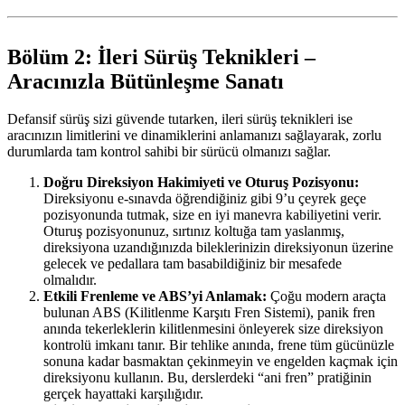
Bölüm 2: İleri Sürüş Teknikleri –
Aracınızla Bütünleşme Sanatı
Defansif sürüş sizi güvende tutarken, ileri sürüş teknikleri ise
aracınızın limitlerini ve dinamiklerini anlamanızı sağlayarak, zorlu
durumlarda tam kontrol sahibi bir sürücü olmanızı sağlar.
Doğru Direksiyon Hakimiyeti ve Oturuş Pozisyonu:
Direksiyonu e-sınavda öğrendiğiniz gibi 9’u çeyrek geçe
pozisyonunda tutmak, size en iyi manevra kabiliyetini verir.
Oturuş pozisyonunuz, sırtınız koltuğa tam yaslanmış,
direksiyona uzandığınızda bileklerinizin direksiyonun üzerine
gelecek ve pedallara tam basabildiğiniz bir mesafede
olmalıdır.
Etkili Frenleme ve ABS’yi Anlamak:
Çoğu modern araçta
bulunan ABS (Kilitlenme Karşıtı Fren Sistemi), panik fren
anında tekerleklerin kilitlenmesini önleyerek size direksiyon
kontrolü imkanı tanır. Bir tehlike anında, frene tüm gücünüzle
sonuna kadar basmaktan çekinmeyin ve engelden kaçmak için
direksiyonu kullanın. Bu, derslerdeki “ani fren” pratiğinin
gerçek hayattaki karşılığıdır.