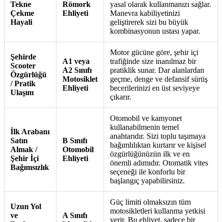
Tekne
Römork
yasal olarak kullanmanızı sağlar.
Çekme
Ehliyeti
Manevra kabiliyetinizi
Hayali
geliştirerek sizi bu büyük
kombinasyonun ustası yapar.
Motor gücüne göre, şehir içi
Şehirde
A1 veya
trafiğinde size inanılmaz bir
Scooter
A2 Sınıfı
pratiklik sunar. Dar alanlardan
Özgürlüğü
Motosiklet
geçme, denge ve defansif sürüş
/ Pratik
Ehliyeti
becerilerinizi en üst seviyeye
Ulaşım
çıkarır.
Otomobil ve kamyonet
kullanabilmenin temel
İlk Arabanı
anahtarıdır. Sizi toplu taşımaya
Satın
B Sınıfı
bağımlılıktan kurtarır ve kişisel
Almak /
Otomobil
özgürlüğünüzün ilk ve en
Şehir İçi
Ehliyeti
önemli adımıdır. Otomatik vites
Bağımsızlık
seçeneği ile konforlu bir
başlangıç yapabilirsiniz.
Güç limiti olmaksızın tüm
Uzun Yol
motosikletleri kullanma yetkisi
ve
A Sınıfı
verir. Bu ehliyet, sadece bir