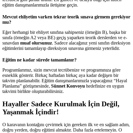
eğitim danışmanlarımızla iletişime geçin.
Mevcut ehliyetim varken tekrar teorik sınava girmem gerekiyor
mu?
Eğer herhangi bir ehliyet sınıfına sahipseniz (örneğin B), başka bir
sınıfa (örneğin A2 veya BE) geçiş yaparken teorik derslerden ve e-
sınavdan
muaf olursunuz
. Sadece alacağınız yeni sınıfın direksiyon
eğitimlerini tamamlayıp direksiyon sınavına girmeniz yeterlidir.
Eğitim ne kadar sürede tamamlanır?
Programlarımız, sizin mevcut tecrübenize ve programınıza göre
esneklik gösterir. Birkaç haftadan birkaç aya kadar değişen bir
takvim planlanabilir. Eğitim danışmanlarımızla yapacağınız “Hayal
Planlama” görüşmesinde,
Sünnet Konvoyu
hedefinize en uygun
takvimi birlikte oluşturabilirsiniz.
Hayaller Sadece Kurulmak İçin Değil,
Yaşanmak İçindir!
O karavanın kontağını çevirmek için gereken ilk ve en sağlam adım,
doğru yerden, doğru eğitimi almaktır. Daha fazla ertelemeyin. O