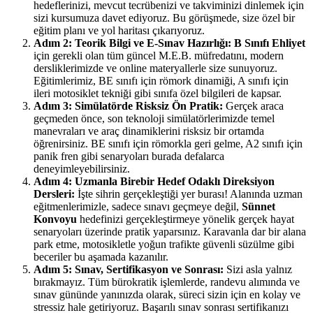
hedeflerinizi, mevcut tecrübenizi ve takviminizi dinlemek için
sizi kursumuza davet ediyoruz. Bu görüşmede, size özel bir
eğitim planı ve yol haritası çıkarıyoruz.
Adım 2: Teorik Bilgi ve E-Sınav Hazırlığı:
B Sınıfı Ehliyet
için gerekli olan tüm güncel M.E.B. müfredatını, modern
dersliklerimizde ve online materyallerle size sunuyoruz.
Eğitimlerimiz, BE sınıfı için römork dinamiği, A sınıfı için
ileri motosiklet tekniği gibi sınıfa özel bilgileri de kapsar.
Adım 3: Simülatörde Risksiz Ön Pratik:
Gerçek araca
geçmeden önce, son teknoloji simülatörlerimizde temel
manevraları ve araç dinamiklerini risksiz bir ortamda
öğrenirsiniz. BE sınıfı için römorkla geri gelme, A2 sınıfı için
panik fren gibi senaryoları burada defalarca
deneyimleyebilirsiniz.
Adım 4: Uzmanla Birebir Hedef Odaklı Direksiyon
Dersleri:
İşte sihrin gerçekleştiği yer burası! Alanında uzman
eğitmenlerimizle, sadece sınavı geçmeye değil,
Sünnet
Konvoyu
hedefinizi gerçekleştirmeye yönelik gerçek hayat
senaryoları üzerinde pratik yaparsınız. Karavanla dar bir alana
park etme, motosikletle yoğun trafikte güvenli süzülme gibi
beceriler bu aşamada kazanılır.
Adım 5: Sınav, Sertifikasyon ve Sonrası:
Sizi asla yalnız
bırakmayız. Tüm bürokratik işlemlerde, randevu alımında ve
sınav gününde yanınızda olarak, süreci sizin için en kolay ve
stressiz hale getiriyoruz. Başarılı sınav sonrası sertifikanızı