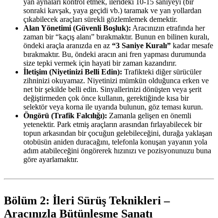
yan aynaları kontrol etmek, ilerideki 10-15 saniyeyi (bir
sonraki kavşak, yaya geçidi vb.) taramak ve yan yollardan
çıkabilecek araçları sürekli gözlemlemek demektir.
Alan Yönetimi (Güvenli Boşluk):
Aracınızın etrafında her
zaman bir “kaçış alanı” bırakmaktır. Bunun en bilinen kuralı,
öndeki araçla aranızda en az
“3 Saniye Kuralı”
kadar mesafe
bırakmaktır. Bu, öndeki aracın ani fren yapması durumunda
size tepki vermek için hayati bir zaman kazandırır.
İletişim (Niyetinizi Belli Edin):
Trafikteki diğer sürücüler
zihninizi okuyamaz. Niyetinizi mümkün olduğunca erken ve
net bir şekilde belli edin. Sinyallerinizi dönüşten veya şerit
değiştirmeden çok önce kullanın, gerektiğinde kısa bir
selektör veya korna ile uyarıda bulunun, göz teması kurun.
Öngörü (Trafik Falcılığı):
Zamanla gelişen en önemli
yetenektir. Park etmiş araçların arasından fırlayabilecek bir
topun arkasından bir çocuğun gelebileceğini, durağa yaklaşan
otobüsün aniden duracağını, telefonla konuşan yayanın yola
adım atabileceğini öngörerek hızınızı ve pozisyonunuzu buna
göre ayarlamaktır.
Bölüm 2: İleri Sürüş Teknikleri –
Aracınızla Bütünleşme Sanatı