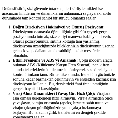
Defansif sürüş sizi güvende tutarken, ileri sürüş teknikleri ise
aracınızın limitlerini ve dinamiklerini anlamanızı sağlayarak, zorlu
durumlarda tam kontrol sahibi bir sürücü olmanızı sağlar.
Doğru Direksiyon Hakimiyeti ve Oturuş Pozisyonu:
Direksiyonu e-sınavda öğrendiğiniz gibi 9’u çeyrek geçe
pozisyonunda tutmak, size en iyi manevra kabiliyetini verir.
Oturuş pozisyonunuz, sırtınız koltuğa tam yaslanmış,
direksiyona uzandığınızda bileklerinizin direksiyonun üzerine
gelecek ve pedallara tam basabildiğiniz bir mesafede
olmalıdır.
Etkili Frenleme ve ABS’yi Anlamak:
Çoğu modern araçta
bulunan ABS (Kilitlenme Karşıtı Fren Sistemi), panik fren
anında tekerleklerin kilitlenmesini önleyerek size direksiyon
kontrolü imkanı tanır. Bir tehlike anında, frene tüm gücünüzle
sonuna kadar basmaktan çekinmeyin ve engelden kaçmak için
direksiyonu kullanın. Bu, derslerdeki “ani fren” pratiğinin
gerçek hayattaki karşılığıdır.
Viraj Alma Dinamikleri (Yavaş Gir, Hızlı Çık):
Virajlara
asla olması gerekenden hızlı girmeyin. Viraja girmeden önce
yavaşlayın, virajın ortasında (apeks) hızınızı sabit tutun ve
virajın çıkışını gördüğünüzde yumuşakça hızlanmaya
başlayın. Bu, aracın ağırlık transferini en dengeli şekilde
yönetmenizi sağlar.