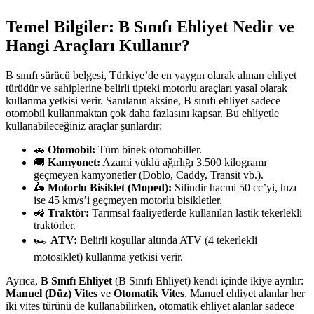
Temel Bilgiler: B Sınıfı Ehliyet Nedir ve
Hangi Araçları Kullanır?
B sınıfı sürücü belgesi, Türkiye’de en yaygın olarak alınan ehliyet
türüdür ve sahiplerine belirli tipteki motorlu araçları yasal olarak
kullanma yetkisi verir. Sanılanın aksine, B sınıfı ehliyet sadece
otomobil kullanmaktan çok daha fazlasını kapsar. Bu ehliyetle
kullanabileceğiniz araçlar şunlardır:
🚗
Otomobil:
Tüm binek otomobiller.
🚚
Kamyonet:
Azami yüklü ağırlığı 3.500 kilogramı
geçmeyen kamyonetler (Doblo, Caddy, Transit vb.).
🛵
Motorlu Bisiklet (Moped):
Silindir hacmi 50 cc’yi, hızı
ise 45 km/s’i geçmeyen motorlu bisikletler.
🚜
Traktör:
Tarımsal faaliyetlerde kullanılan lastik tekerlekli
traktörler.
🏎️
ATV:
Belirli koşullar altında ATV (4 tekerlekli
motosiklet) kullanma yetkisi verir.
Ayrıca,
B Sınıfı Ehliyet
(B Sınıfı Ehliyet) kendi içinde ikiye ayrılır:
Manuel (Düz) Vites
ve
Otomatik Vites
. Manuel ehliyet alanlar her
iki vites türünü de kullanabilirken, otomatik ehliyet alanlar sadece