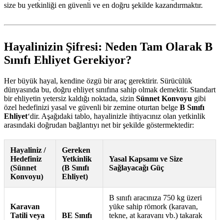
size bu yetkinliği en güvenli ve en doğru şekilde kazandırmaktır.
Hayalinizin Şifresi: Neden Tam Olarak B
Sınıfı Ehliyet Gerekiyor?
Her büyük hayal, kendine özgü bir araç gerektirir. Sürücülük
dünyasında bu, doğru ehliyet sınıfına sahip olmak demektir. Standart
bir ehliyetin yetersiz kaldığı noktada, sizin
Sünnet Konvoyu
gibi
özel hedefinizi yasal ve güvenli bir zemine oturtan belge
B Sınıfı
Ehliyet
‘dir. Aşağıdaki tablo, hayalinizle ihtiyacınız olan yetkinlik
arasındaki doğrudan bağlantıyı net bir şekilde göstermektedir:
Hayaliniz /
Gereken
Hedefiniz
Yetkinlik
Yasal Kapsamı ve Size
(Sünnet
(B Sınıfı
Sağlayacağı Güç
Konvoyu)
Ehliyet)
B sınıfı aracınıza 750 kg üzeri
Karavan
yüke sahip römork (karavan,
Tatili veya
BE Sınıfı
tekne, at karavanı vb.) takarak