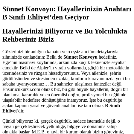
Sünnet Konvoyu: Hayallerinizin Anahtarı
B Sınıfı Ehliyet’den Geçiyor
Hayallerinizi Biliyoruz ve Bu Yolculukta
Rehberiniz Biziz
Gözlerinizi bir anlığına kapatın ve o eşsiz anı tüm detaylarıyla
zihninizde canlandırın: Belki de
Sünnet Konvoyu
hedefiniz,
Ege’nin masmavi koylarında, arkanızda küçük teknenizle seyahat
etmektir. Belki de Alpler’in virajlı yollarında, güçlü bir motosikletin
üzerindesiniz ve rüzgarı hissediyorsunuz. Veya ailenizle, şehrin
gürültüsünden ve stresinden uzakta, konforlu karavanınızda yeni bir
sabaha uyanıyorsunuz… Bu sahneler, ulaşılmaz fanteziler değil.
Ensurucukursu.com olarak biz, bu gibi büyük hayallerin, doğru bir
planlama, kararlılık ve en önemlisi doğru, profesyonel bir eğitimle
ulaşılabilir hedeflere dönüştüğüne inanıyoruz. İşte bu özgürlüğe
açılan kapının yasal ve güvenli anahtarı ise tam olarak
B Sınıfı
Ehliyet
‘dir.
Çünkü biliyoruz ki, gerçek özgürlük, sadece istemekle değil, o
hayali gerçekleştirecek yetkinliğe, bilgiye ve donanıma sahip
olmakla başlar. M.E.B. onaylı bir kurum olarak bizim görevimiz,