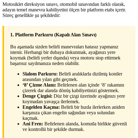
Motosiklet direksiyon sınavı, otomobil sınavından farklı olarak,
adayın temel manevra kabiliyetini ölçen bir platform etabı içerir.
Süreç genellikle şu şekildedir:
1. Platform Parkuru (Kapalı Alan Sınavı)
Bu aşamada sizden belirli manevraları hatasız yapmanız
istenir. Herhangi bir dubaya dokunmak, ayağınızı yere
koymak (belirli yerler dışında) veya motoru stop ettirmek
başarısız sayılmanıza neden olabilir.
Slalom Parkuru:
Belirli aralıklarla dizilmiş koniler
arasından yılan gibi geçmek.
‘8’ Çizme Alanı:
Belirlenen alan içinde ‘8’ rakamını
çizerek dar alanda dönüş kabiliyetinizi göstermek.
Denge Çizgisi:
Düz bir çizgi üzerinde ayağınızı yere
koymadan yavaşça ilerlemek.
Engelden Kaçma:
Belirli bir hızda ilerlerken aniden
karşınıza çıkan engelin sağından veya solundan
kaçmak.
Ani Fren:
Belirlenen alanda, komutla birlikte güvenli
ve kontrollü bir şekilde durmak.