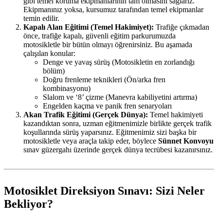
gibi temel koruma ekipmanlarının tam olmasını sağlarız.
Ekipmanınız yoksa, kursumuz tarafından temel ekipmanlar
temin edilir.
Kapalı Alan Eğitimi (Temel Hakimiyet):
Trafiğe çıkmadan
önce, trafiğe kapalı, güvenli eğitim parkurumuzda
motosikletle bir bütün olmayı öğrenirsiniz. Bu aşamada
çalışılan konular:
Denge ve yavaş sürüş (Motosikletin en zorlandığı
bölüm)
Doğru frenleme teknikleri (Ön/arka fren
kombinasyonu)
Slalom ve ‘8’ çizme (Manevra kabiliyetini artırma)
Engelden kaçma ve panik fren senaryoları
Akan Trafik Eğitimi (Gerçek Dünya):
Temel hakimiyeti
kazandıktan sonra, uzman eğitmenimizle birlikte gerçek trafik
koşullarında sürüş yaparsınız. Eğitmenimiz sizi başka bir
motosikletle veya araçla takip eder, böylece
Sünnet Konvoyu
sınav güzergahı üzerinde gerçek dünya tecrübesi kazanırsınız.
Motosiklet Direksiyon Sınavı: Sizi Neler
Bekliyor?