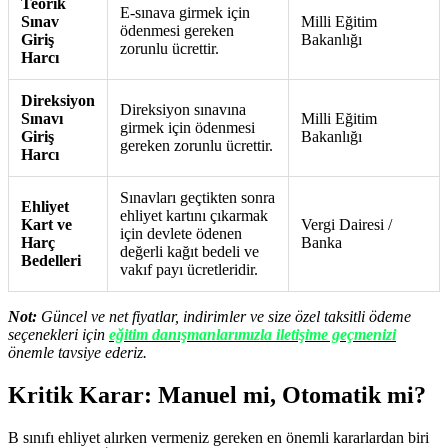
Teorik
E-sınava girmek için
Sınav
Milli Eğitim
ödenmesi gereken
Giriş
Bakanlığı
zorunlu ücrettir.
Harcı
Direksiyon
Direksiyon sınavına
Sınavı
Milli Eğitim
girmek için ödenmesi
Giriş
Bakanlığı
gereken zorunlu ücrettir.
Harcı
Sınavları geçtikten sonra
Ehliyet
ehliyet kartını çıkarmak
Kart ve
Vergi Dairesi /
için devlete ödenen
Harç
Banka
değerli kağıt bedeli ve
Bedelleri
vakıf payı ücretleridir.
Not:
Güncel ve net fiyatlar, indirimler ve size özel taksitli ödeme
seçenekleri için
eğitim danışmanlarımızla iletişime geçmenizi
önemle tavsiye ederiz.
Kritik Karar: Manuel mi, Otomatik mi?
B sınıfı ehliyet alırken vermeniz gereken en önemli kararlardan biri