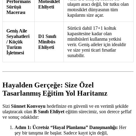
Performans
Motosiklet
ulaşım aracı değil, bir tutku olan
Sürüşü
Ehliyeti
motosiklet dünyasının tüm
Macerası
kapılarını size açar.
Sürücü dahil 17+1 koltuk
Geniş Aile
kapasitesine kadar olan
Seyahatleri
D1 Sınıfı
minibüsleri kullanma yetkisi
/ Küçük
Minibüs
verir. Geniş aileler için idealdir
Turizm
Ehliyeti
ve size yeni ticari fırsatlar
İşletmesi
sunabilir.
Hayalden Gerçeğe: Size Özel
Tasarlanmış Eğitim Yol Haritanız
Sizi
Sünnet Konvoyu
hedefinize en güvenli ve en verimli şekilde
ulaştıracak olan
B Sınıfı Ehliyet
eğitim sürecimiz, son derece şeffaf
ve sonuç odaklıdır:
Adım 1: Ücretsiz “Hayal Planlama” Danışmanlığı:
Her
şey bir tanışma ile başlar. Sadece kayıt için değil,