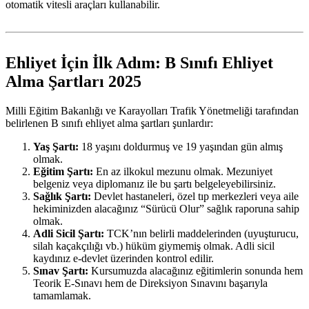
otomatik vitesli araçları kullanabilir.
Ehliyet İçin İlk Adım: B Sınıfı Ehliyet
Alma Şartları 2025
Milli Eğitim Bakanlığı ve Karayolları Trafik Yönetmeliği tarafından
belirlenen B sınıfı ehliyet alma şartları şunlardır:
Yaş Şartı:
18 yaşını doldurmuş ve 19 yaşından gün almış
olmak.
Eğitim Şartı:
En az ilkokul mezunu olmak. Mezuniyet
belgeniz veya diplomanız ile bu şartı belgeleyebilirsiniz.
Sağlık Şartı:
Devlet hastaneleri, özel tıp merkezleri veya aile
hekiminizden alacağınız “Sürücü Olur” sağlık raporuna sahip
olmak.
Adli Sicil Şartı:
TCK’nın belirli maddelerinden (uyuşturucu,
silah kaçakçılığı vb.) hüküm giymemiş olmak. Adli sicil
kaydınız e-devlet üzerinden kontrol edilir.
Sınav Şartı:
Kursumuzda alacağınız eğitimlerin sonunda hem
Teorik E-Sınavı hem de Direksiyon Sınavını başarıyla
tamamlamak.