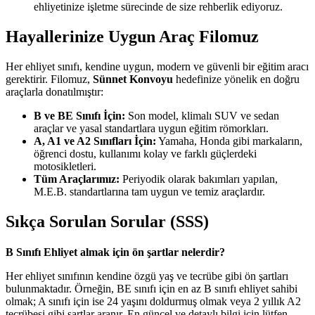
ehliyetinize işletme sürecinde de size rehberlik ediyoruz.
Hayallerinize Uygun Araç Filomuz
Her ehliyet sınıfı, kendine uygun, modern ve güvenli bir eğitim aracı
gerektirir. Filomuz,
Sünnet Konvoyu
hedefinize yönelik en doğru
araçlarla donatılmıştır:
B ve BE Sınıfı İçin:
Son model, klimalı SUV ve sedan
araçlar ve yasal standartlara uygun eğitim römorkları.
A, A1 ve A2 Sınıfları İçin:
Yamaha, Honda gibi markaların,
öğrenci dostu, kullanımı kolay ve farklı güçlerdeki
motosikletleri.
Tüm Araçlarımız:
Periyodik olarak bakımları yapılan,
M.E.B. standartlarına tam uygun ve temiz araçlardır.
Sıkça Sorulan Sorular (SSS)
B Sınıfı Ehliyet almak için ön şartlar nelerdir?
Her ehliyet sınıfının kendine özgü yaş ve tecrübe gibi ön şartları
bulunmaktadır. Örneğin, BE sınıfı için en az B sınıfı ehliyet sahibi
olmak; A sınıfı için ise 24 yaşını doldurmuş olmak veya 2 yıllık A2
tecrübesi gibi şartlar aranır. En güncel ve detaylı bilgi için lütfen