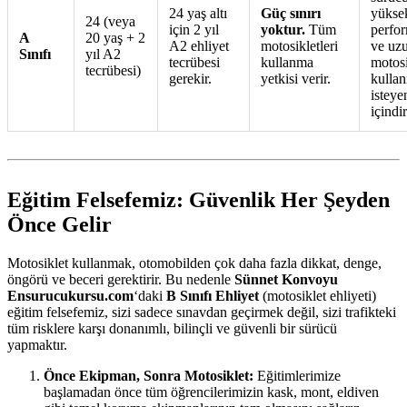
24 yaş altı
Güç sınırı
yükse
24 (veya
için 2 yıl
yoktur.
Tüm
perfor
A
20 yaş + 2
A2 ehliyet
motosikletleri
ve uz
Sınıfı
yıl A2
tecrübesi
kullanma
motosi
tecrübesi)
gerekir.
yetkisi verir.
kulla
isteye
içindir
Eğitim Felsefemiz: Güvenlik Her Şeyden
Önce Gelir
Motosiklet kullanmak, otomobilden çok daha fazla dikkat, denge,
öngörü ve beceri gerektirir. Bu nedenle
Sünnet Konvoyu
Ensurucukursu.com
‘daki
B Sınıfı Ehliyet
(motosiklet ehliyeti)
eğitim felsefemiz, sizi sadece sınavdan geçirmek değil, sizi trafikteki
tüm risklere karşı donanımlı, bilinçli ve güvenli bir sürücü
yapmaktır.
Önce Ekipman, Sonra Motosiklet:
Eğitimlerimize
başlamadan önce tüm öğrencilerimizin kask, mont, eldiven