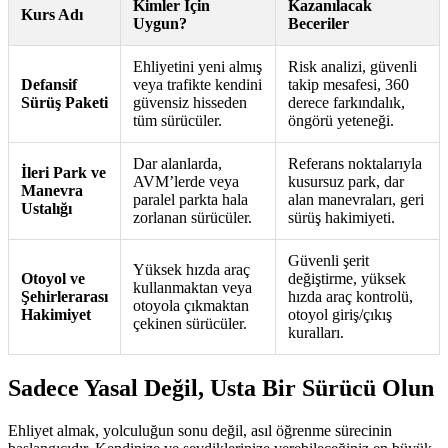
Kimler İçin
Kazanılacak
Kurs Adı
Uygun?
Beceriler
Ehliyetini yeni almış
Risk analizi, güvenli
Defansif
veya trafikte kendini
takip mesafesi, 360
Sürüş Paketi
güvensiz hisseden
derece farkındalık,
tüm sürücüler.
öngörü yeteneği.
Dar alanlarda,
Referans noktalarıyla
İleri Park ve
AVM’lerde veya
kusursuz park, dar
Manevra
paralel parkta hala
alan manevraları, geri
Ustalığı
zorlanan sürücüler.
sürüş hakimiyeti.
Güvenli şerit
Yüksek hızda araç
Otoyol ve
değiştirme, yüksek
kullanmaktan veya
Şehirlerarası
hızda araç kontrolü,
otoyola çıkmaktan
Hakimiyet
otoyol giriş/çıkış
çekinen sürücüler.
kuralları.
Sadece Yasal Değil, Usta Bir Sürücü Olun
Ehliyet almak, yolculuğun sonu değil, asıl öğrenme sürecinin