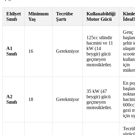
Ehliyet
Minimum
Tecrübe
Kullanabildiği
Kimle
Sınıfı
Yaş
Şartı
Motor Gücü
İdeal
Genç
125cc silindir
başlan
hacmini ve 11
şehir i
A1
kW (14
ulaşım
16
Gerekmiyor
Sınıfı
beygir) gücü
scoote
geçmeyen
kullanı
motosikletler.
için
mükem
En po
başlan
35 kW (47
noktas
A2
beygir) gücü
18
Gerekmiyor
haciml
Sınıfı
geçmeyen
600cc
motosikletler.
gezi m
için u
Tecrüb
sürücü