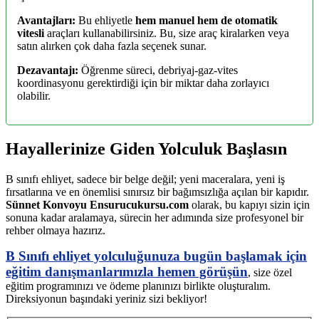
Avantajları:
Bu ehliyetle
hem manuel hem de otomatik
vitesli
araçları kullanabilirsiniz. Bu, size araç kiralarken veya
satın alırken çok daha fazla seçenek sunar.
Dezavantajı:
Öğrenme süreci, debriyaj-gaz-vites
koordinasyonu gerektirdiği için bir miktar daha zorlayıcı
olabilir.
Hayallerinize Giden Yolculuk Başlasın
B sınıfı ehliyet, sadece bir belge değil; yeni maceralara, yeni iş
fırsatlarına ve en önemlisi sınırsız bir bağımsızlığa açılan bir kapıdır.
Sünnet Konvoyu Ensurucukursu.com
olarak, bu kapıyı sizin için
sonuna kadar aralamaya, sürecin her adımında size profesyonel bir
rehber olmaya hazırız.
B Sınıfı ehliyet yolculuğunuza bugün başlamak için
eğitim danışmanlarımızla hemen görüşün
, size özel
eğitim programınızı ve ödeme planınızı birlikte oluşturalım.
Direksiyonun başındaki yeriniz sizi bekliyor!