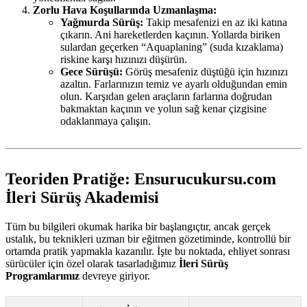
Zorlu Hava Koşullarında Uzmanlaşma:
Yağmurda Sürüş:
Takip mesafenizi en az iki katına
çıkarın. Ani hareketlerden kaçının. Yollarda biriken
sulardan geçerken “Aquaplaning” (suda kızaklama)
riskine karşı hızınızı düşürün.
Gece Sürüşü:
Görüş mesafeniz düştüğü için hızınızı
azaltın. Farlarınızın temiz ve ayarlı olduğundan emin
olun. Karşıdan gelen araçların farlarına doğrudan
bakmaktan kaçının ve yolun sağ kenar çizgisine
odaklanmaya çalışın.
Teoriden Pratiğe: Ensurucukursu.com
İleri Sürüş Akademisi
Tüm bu bilgileri okumak harika bir başlangıçtır, ancak gerçek
ustalık, bu teknikleri uzman bir eğitmen gözetiminde, kontrollü bir
ortamda pratik yapmakla kazanılır. İşte bu noktada, ehliyet sonrası
sürücüler için özel olarak tasarladığımız
İleri Sürüş
Programlarımız
devreye giriyor.