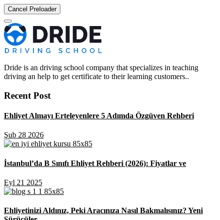
Cancel Preloader
Dride is an driving school company that specializes in teaching
driving an help to get certificate to their learning customers..
Recent Post
Ehliyet Almayı Erteleyenlere 5 Adımda Özgüven Rehberi
Şub 28 2026
İstanbul’da B Sınıfı Ehliyet Rehberi (2026): Fiyatlar ve
Eyl 21 2025
Ehliyetinizi Aldınız, Peki Aracınıza Nasıl Bakmalısınız? Yeni
Sürücüler