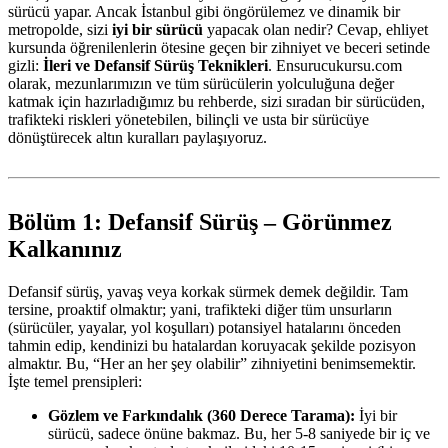
sürücü yapar. Ancak İstanbul gibi öngörülemez ve dinamik bir
metropolde, sizi
iyi bir sürücü
yapacak olan nedir? Cevap, ehliyet
kursunda öğrenilenlerin ötesine geçen bir zihniyet ve beceri setinde
gizli:
İleri ve Defansif Sürüş Teknikleri
. Ensurucukursu.com
olarak, mezunlarımızın ve tüm sürücülerin yolculuğuna değer
katmak için hazırladığımız bu rehberde, sizi sıradan bir sürücüden,
trafikteki riskleri yönetebilen, bilinçli ve usta bir sürücüye
dönüştürecek altın kuralları paylaşıyoruz.
Bölüm 1: Defansif Sürüş – Görünmez
Kalkanınız
Defansif sürüş, yavaş veya korkak sürmek demek değildir. Tam
tersine, proaktif olmaktır; yani, trafikteki diğer tüm unsurların
(sürücüler, yayalar, yol koşulları) potansiyel hatalarını önceden
tahmin edip, kendinizi bu hatalardan koruyacak şekilde pozisyon
almaktır. Bu, “Her an her şey olabilir” zihniyetini benimsemektir.
İşte temel prensipleri:
Gözlem ve Farkındalık (360 Derece Tarama):
İyi bir
sürücü, sadece önüne bakmaz. Bu, her 5-8 saniyede bir iç ve