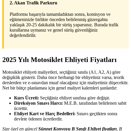
2. Akan Trafik Parkuru
Platformu başarıyla tamamladıktan sonra, komisyon ve
eğitmeninizle birlikte önceden belirlenmiş güzergahta
yaklaşık 20-25 dakikalık bir sürüş yaparsınız. Burada trafik
kurallarına uymanız ve genel sürüş güvenliğiniz
değerlendirilir.
2025 Yılı Motosiklet Ehliyeti Fiyatları
Motosiklet ehliyeti maliyetleri, seçtiğiniz sınıfa (A1, A2, A) göre
değişiklik gösterir. Daha önce herhangi bir ehliyetiniz varsa, teorik
derslerden ve e-sınavdan muaf olacağınız için maliyetiniz düşecektir.
Net bir bütçe planlaması için genel maliyet kalemleri şunlardır:
Kurs Ücreti:
Seçtiğiniz ehliyet sınıfına göre değişir.
Direksiyon Sınavı Harcı:
M.E.B. tarafından belirlenen sabit
ücrettir.
Ehliyet Kart ve Harç Bedelleri:
Sınavı geçtikten sonra
devlete ödenen ücretlerdir.
Size özel en güncel
Sünnet Konvoyu B Sınıfı Ehliyet fiyatları
, B