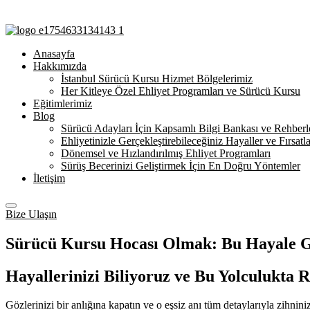
Anasayfa
Hakkımızda
İstanbul Sürücü Kursu Hizmet Bölgelerimiz
Her Kitleye Özel Ehliyet Programları ve Sürücü Kursu
Eğitimlerimiz
Blog
Sürücü Adayları İçin Kapsamlı Bilgi Bankası ve Rehberl
Ehliyetinizle Gerçekleştirebileceğiniz Hayaller ve Fırsatla
Dönemsel ve Hızlandırılmış Ehliyet Programları
Sürüş Becerinizi Geliştirmek İçin En Doğru Yöntemler
İletişim
Bize Ulaşın
Sürücü Kursu Hocası Olmak: Bu Hayale Gi
Hayallerinizi Biliyoruz ve Bu Yolculukta R
Gözlerinizi bir anlığına kapatın ve o eşsiz anı tüm detaylarıyla zihnin