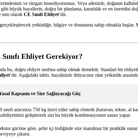
in üzerindesiniz ve rüzgarı hissediyorsunuz. Veya ailenizle, doğanın ka
 gibi büyük hayallerin, doğru bir planlama, kararlılık ve en önemlisi doğ
se tam olarak
CE Sınıfı Ehliyet
‘dir.
gerçekleştirecek yetkinliğe, bilgiye ve donanıma sahip olmakla başlar. 
Sınıfı Ehliyet Gerekiyor?
a bu, doğru ehliyet sınıfına sahip olmak demektir. Standart bir ehliyeti
liyet
‘dir. Aşağıdaki tablo, hayalinizle ihtiyacınız olan yetkinlik arasın
Yasal Kapsamı ve Size Sağlayacağı Güç
B sınıfı aracınıza 750 kg üzeri yüke sahip römork (karavan, tekne, at k
kabiliyetinizi geliştirerek sizi bu büyük kombinasyonun ustası yapar.
Motor gücüne göre, şehir içi trafiğinde size inanılmaz bir pratiklik suna
seviyeye çıkarır.