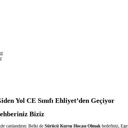
er
r
den Yol CE Sınıfı Ehliyet’den Geçiyor
ehberiniz Biziz
izde canlandırın: Belki de
Sürücü Kursu Hocası Olmak
hedefiniz, Ege