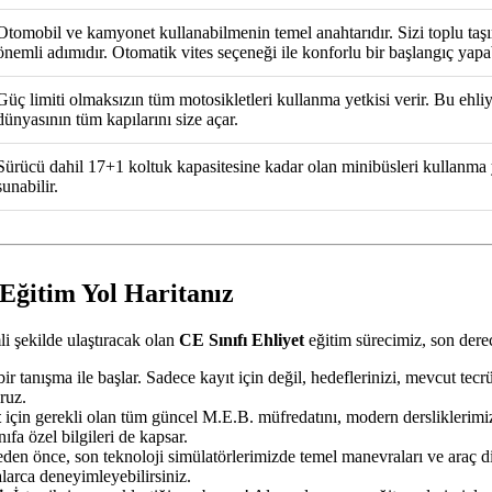
Otomobil ve kamyonet kullanabilmenin temel anahtarıdır. Sizi toplu taşı
önemli adımıdır. Otomatik vites seçeneği ile konforlu bir başlangıç yapab
Güç limiti olmaksızın tüm motosikletleri kullanma yetkisi verir. Bu ehliye
dünyasının tüm kapılarını size açar.
Sürücü dahil 17+1 koltuk kapasitesine kadar olan minibüsleri kullanma yetki
sunabilir.
Eğitim Yol Haritanız
i şekilde ulaştıracak olan
CE Sınıfı Ehliyet
eğitim sürecimiz, son derec
ir tanışma ile başlar. Sadece kayıt için değil, hedeflerinizi, mevcut tec
ruz.
t
için gerekli olan tüm güncel M.E.B. müfredatını, modern dersliklerimiz
nıfa özel bilgileri de kapsar.
n önce, son teknoloji simülatörlerimizde temel manevraları ve araç dina
alarca deneyimleyebilirsiniz.