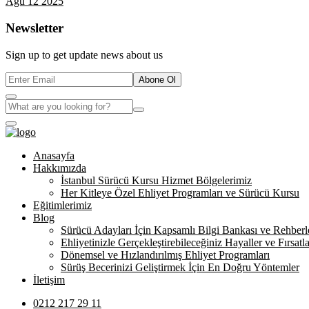
Ağu 12 2025
Newsletter
Sign up to get update news about us
Abone Ol
Anasayfa
Hakkımızda
İstanbul Sürücü Kursu Hizmet Bölgelerimiz
Her Kitleye Özel Ehliyet Programları ve Sürücü Kursu
Eğitimlerimiz
Blog
Sürücü Adayları İçin Kapsamlı Bilgi Bankası ve Rehberl
Ehliyetinizle Gerçekleştirebileceğiniz Hayaller ve Fırsatla
Dönemsel ve Hızlandırılmış Ehliyet Programları
Sürüş Becerinizi Geliştirmek İçin En Doğru Yöntemler
İletişim
0212 217 29 11