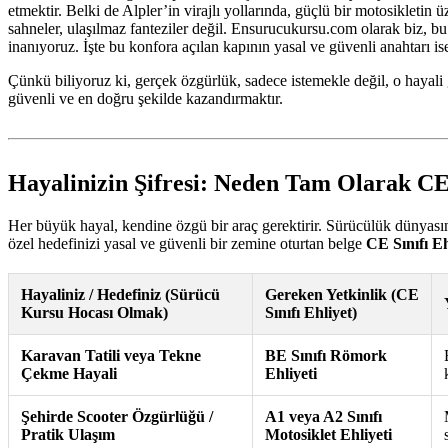
etmektir. Belki de Alpler’in virajlı yollarında, güçlü bir motosiklet
sahneler, ulaşılmaz fanteziler değil. Ensurucukursu.com olarak biz, bu
inanıyoruz. İşte bu konfora açılan kapının yasal ve güvenli anahtarı i
Çünkü biliyoruz ki, gerçek özgürlük, sadece istemekle değil, o hayali 
güvenli ve en doğru şekilde kazandırmaktır.
Hayalinizin Şifresi: Neden Tam Olarak CE 
Her büyük hayal, kendine özgü bir araç gerektirir. Sürücülük dünyasınd
özel hedefinizi yasal ve güvenli bir zemine oturtan belge
CE Sınıfı Eh
Hayaliniz / Hedefiniz (Sürücü
Gereken Yetkinlik (CE
Kursu Hocası Olmak)
Sınıfı Ehliyet)
Karavan Tatili veya Tekne
BE Sınıfı Römork
Çekme Hayali
Ehliyeti
Şehirde Scooter Özgürlüğü /
A1 veya A2 Sınıfı
Pratik Ulaşım
Motosiklet Ehliyeti