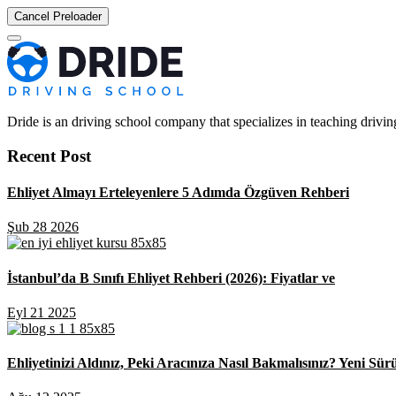
Cancel Preloader
Dride is an driving school company that specializes in teaching driving 
Recent Post
Ehliyet Almayı Erteleyenlere 5 Adımda Özgüven Rehberi
Şub 28 2026
İstanbul’da B Sınıfı Ehliyet Rehberi (2026): Fiyatlar ve
Eyl 21 2025
Ehliyetinizi Aldınız, Peki Aracınıza Nasıl Bakmalısınız? Yeni Sür