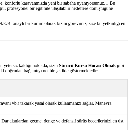
lbinde, konforlu karavanınızda yeni bir sabaha uyanıyorsunuz… Bu
ru, profesyonel bir eğitimle ulaşılabilir hedeflere dönüştüğüne
M.E.B. onaylı bir kurum olarak bizim görevimiz, size bu yetkinliği en
n yetersiz kaldığı noktada, sizin
Sürücü Kursu Hocası Olmak
gibi
daki doğrudan bağlantıyı net bir şekilde göstermektedir:
aravanı vb.) takarak yasal olarak kullanmanızı sağlar. Manevra
r. Dar alanlardan geçme, denge ve defansif sürüş becerilerinizi en üst