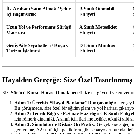
İlk Arabanı Satın Almak / Şehir
B Sınıfı Otomobil
İçi Bağımsızlık
Ehliyeti
Uzun Yol ve Performans Sürüşü
A Sınıfı Motosiklet
Macerası
Ehliyeti
Geniş Aile Seyahatleri / Küçük
D1 Sınıfı Minibüs
Turizm İşletmesi
Ehliyeti
Hayalden Gerçeğe: Size Özel Tasarlanmış 
Sizi
Sürücü Kursu Hocası Olmak
hedefinize en güvenli ve en veriml
Adım 1: Ücretsiz “Hayal Planlama” Danışmanlığı:
Her şey b
Bu görüşmede, size özel bir eğitim planı ve yol haritası çıkarıyo
Adım 2: Teorik Bilgi ve E-Sınav Hazırlığı:
CE Sınıfı Ehliye
için römork dinamiği, A sınıfı için ileri motosiklet tekniği gibi sı
Adım 3: Simülatörde Risksiz Ön Pratik:
Gerçek araca geçmede
geri gelme, A2 sınıfı için panik fren gibi senaryoları burada def