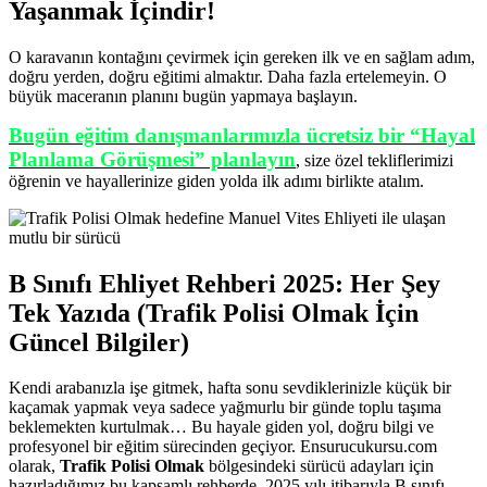
Yaşanmak İçindir!
O karavanın kontağını çevirmek için gereken ilk ve en sağlam adım,
doğru yerden, doğru eğitimi almaktır. Daha fazla ertelemeyin. O
büyük maceranın planını bugün yapmaya başlayın.
Bugün eğitim danışmanlarımızla ücretsiz bir “Hayal
Planlama Görüşmesi” planlayın
, size özel tekliflerimizi
öğrenin ve hayallerinize giden yolda ilk adımı birlikte atalım.
B Sınıfı Ehliyet Rehberi 2025: Her Şey
Tek Yazıda (Trafik Polisi Olmak İçin
Güncel Bilgiler)
Kendi arabanızla işe gitmek, hafta sonu sevdiklerinizle küçük bir
kaçamak yapmak veya sadece yağmurlu bir günde toplu taşıma
beklemekten kurtulmak… Bu hayale giden yol, doğru bilgi ve
profesyonel bir eğitim sürecinden geçiyor. Ensurucukursu.com
olarak,
Trafik Polisi Olmak
bölgesindeki sürücü adayları için
hazırladığımız bu kapsamlı rehberde, 2025 yılı itibarıyla B sınıfı