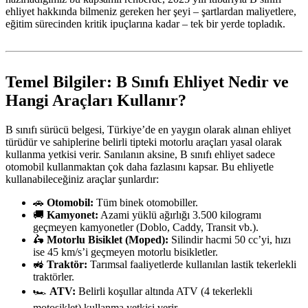
ehliyet hakkında bilmeniz gereken her şeyi – şartlardan maliyetlere,
eğitim sürecinden kritik ipuçlarına kadar – tek bir yerde topladık.
Temel Bilgiler: B Sınıfı Ehliyet Nedir ve
Hangi Araçları Kullanır?
B sınıfı sürücü belgesi, Türkiye’de en yaygın olarak alınan ehliyet
türüdür ve sahiplerine belirli tipteki motorlu araçları yasal olarak
kullanma yetkisi verir. Sanılanın aksine, B sınıfı ehliyet sadece
otomobil kullanmaktan çok daha fazlasını kapsar. Bu ehliyetle
kullanabileceğiniz araçlar şunlardır:
🚗
Otomobil:
Tüm binek otomobiller.
🚚
Kamyonet:
Azami yüklü ağırlığı 3.500 kilogramı
geçmeyen kamyonetler (Doblo, Caddy, Transit vb.).
🛵
Motorlu Bisiklet (Moped):
Silindir hacmi 50 cc’yi, hızı
ise 45 km/s’i geçmeyen motorlu bisikletler.
🚜
Traktör:
Tarımsal faaliyetlerde kullanılan lastik tekerlekli
traktörler.
🏎️
ATV:
Belirli koşullar altında ATV (4 tekerlekli
motosiklet) kullanma yetkisi verir.