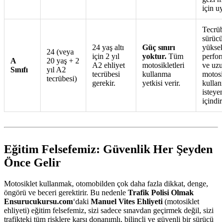
için u
Tecrüb
sürücü
24 yaş altı
Güç sınırı
yükse
24 (veya
için 2 yıl
yoktur.
Tüm
perfor
A
20 yaş + 2
A2 ehliyet
motosikletleri
ve uz
Sınıfı
yıl A2
tecrübesi
kullanma
motosi
tecrübesi)
gerekir.
yetkisi verir.
kulla
isteye
içindir
Eğitim Felsefemiz: Güvenlik Her Şeyden
Önce Gelir
Motosiklet kullanmak, otomobilden çok daha fazla dikkat, denge,
öngörü ve beceri gerektirir. Bu nedenle
Trafik Polisi Olmak
Ensurucukursu.com
‘daki
Manuel Vites Ehliyeti
(motosiklet
ehliyeti) eğitim felsefemiz, sizi sadece sınavdan geçirmek değil, sizi
trafikteki tüm risklere karşı donanımlı, bilinçli ve güvenli bir sürücü