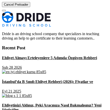
Cancel Preloader
Dride is an driving school company that specializes in teaching
driving an help to get certificate to their learning customers..
Recent Post
Ehliyet Almayı Erteleyenlere 5 Adımda Özgüven Rehberi
Şub 28 2026
İstanbul’da B Sınıfı Ehliyet Rehberi (2026): Fiyatlar ve
Eyl 21 2025
Ehliyetinizi Aldınız, Peki Aracınıza Nasıl Bakmalısınız? Yeni
Sürücüler