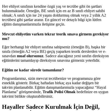
Her ehliyet sınıfının kendine özgü yaş ve tecrübe gibi ön şartları
bulunmaktadır. Örneğin, BE sınıfı için en az B sınıfı ehliyet sahibi
olmak; A sınıfı için ise 24 yaşını doldurmuş olmak veya 2 yıllık A2
tecrübesi gibi şartlar aranır. En güncel ve detaylı bilgi için lütfen
eğitim danışmanlarımızla iletişime geçin.
Mevcut ehliyetim varken tekrar teorik sınava girmem gerekiyor
mu?
Eğer herhangi bir ehliyet sınıfına sahipseniz (örneğin B), başka bir
sınıfa (örneğin A2 veya BE) geçiş yaparken teorik derslerden ve e-
sınavdan
muaf olursunuz
. Sadece alacağınız yeni sınıfın direksiyon
eğitimlerini tamamlayıp direksiyon sınavına girmeniz yeterlidir.
Eğitim ne kadar sürede tamamlanır?
Programlarımız, sizin mevcut tecrübenize ve programınıza göre
esneklik gösterir. Birkaç haftadan birkaç aya kadar değişen bir
takvim planlanabilir. Eğitim danışmanlarımızla yapacağınız “Hayal
Planlama” görüşmesinde,
Trafik Polisi Olmak
hedefinize en uygun
takvimi birlikte oluşturabilirsiniz.
Hayaller Sadece Kurulmak İçin Değil,