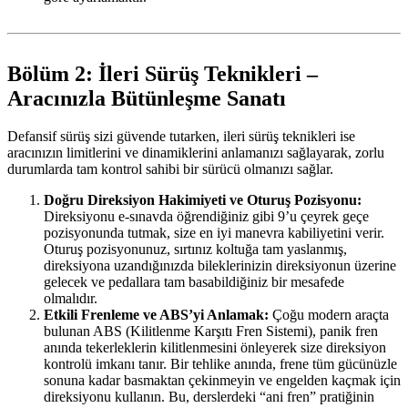
Bölüm 2: İleri Sürüş Teknikleri –
Aracınızla Bütünleşme Sanatı
Defansif sürüş sizi güvende tutarken, ileri sürüş teknikleri ise
aracınızın limitlerini ve dinamiklerini anlamanızı sağlayarak, zorlu
durumlarda tam kontrol sahibi bir sürücü olmanızı sağlar.
Doğru Direksiyon Hakimiyeti ve Oturuş Pozisyonu:
Direksiyonu e-sınavda öğrendiğiniz gibi 9’u çeyrek geçe
pozisyonunda tutmak, size en iyi manevra kabiliyetini verir.
Oturuş pozisyonunuz, sırtınız koltuğa tam yaslanmış,
direksiyona uzandığınızda bileklerinizin direksiyonun üzerine
gelecek ve pedallara tam basabildiğiniz bir mesafede
olmalıdır.
Etkili Frenleme ve ABS’yi Anlamak:
Çoğu modern araçta
bulunan ABS (Kilitlenme Karşıtı Fren Sistemi), panik fren
anında tekerleklerin kilitlenmesini önleyerek size direksiyon
kontrolü imkanı tanır. Bir tehlike anında, frene tüm gücünüzle
sonuna kadar basmaktan çekinmeyin ve engelden kaçmak için
direksiyonu kullanın. Bu, derslerdeki “ani fren” pratiğinin