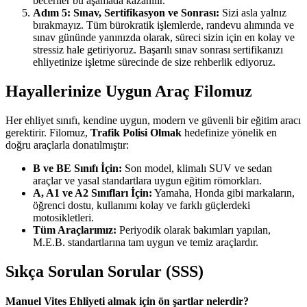
beceriler bu aşamada kazanılır.
Adım 5: Sınav, Sertifikasyon ve Sonrası:
Sizi asla yalnız
bırakmayız. Tüm bürokratik işlemlerde, randevu alımında ve
sınav gününde yanınızda olarak, süreci sizin için en kolay ve
stressiz hale getiriyoruz. Başarılı sınav sonrası sertifikanızı
ehliyetinize işletme sürecinde de size rehberlik ediyoruz.
Hayallerinize Uygun Araç Filomuz
Her ehliyet sınıfı, kendine uygun, modern ve güvenli bir eğitim aracı
gerektirir. Filomuz,
Trafik Polisi Olmak
hedefinize yönelik en
doğru araçlarla donatılmıştır:
B ve BE Sınıfı İçin:
Son model, klimalı SUV ve sedan
araçlar ve yasal standartlara uygun eğitim römorkları.
A, A1 ve A2 Sınıfları İçin:
Yamaha, Honda gibi markaların,
öğrenci dostu, kullanımı kolay ve farklı güçlerdeki
motosikletleri.
Tüm Araçlarımız:
Periyodik olarak bakımları yapılan,
M.E.B. standartlarına tam uygun ve temiz araçlardır.
Sıkça Sorulan Sorular (SSS)
Manuel Vites Ehliyeti almak için ön şartlar nelerdir?