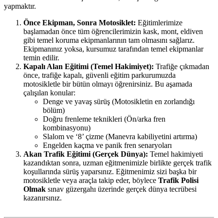
yapmaktır.
Önce Ekipman, Sonra Motosiklet:
Eğitimlerimize
başlamadan önce tüm öğrencilerimizin kask, mont, eldiven
gibi temel koruma ekipmanlarının tam olmasını sağlarız.
Ekipmanınız yoksa, kursumuz tarafından temel ekipmanlar
temin edilir.
Kapalı Alan Eğitimi (Temel Hakimiyet):
Trafiğe çıkmadan
önce, trafiğe kapalı, güvenli eğitim parkurumuzda
motosikletle bir bütün olmayı öğrenirsiniz. Bu aşamada
çalışılan konular:
Denge ve yavaş sürüş (Motosikletin en zorlandığı
bölüm)
Doğru frenleme teknikleri (Ön/arka fren
kombinasyonu)
Slalom ve ‘8’ çizme (Manevra kabiliyetini artırma)
Engelden kaçma ve panik fren senaryoları
Akan Trafik Eğitimi (Gerçek Dünya):
Temel hakimiyeti
kazandıktan sonra, uzman eğitmenimizle birlikte gerçek trafik
koşullarında sürüş yaparsınız. Eğitmenimiz sizi başka bir
motosikletle veya araçla takip eder, böylece
Trafik Polisi
Olmak
sınav güzergahı üzerinde gerçek dünya tecrübesi
kazanırsınız.