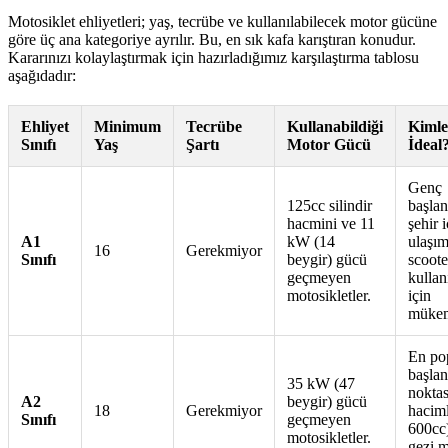
Motosiklet ehliyetleri; yaş, tecrübe ve kullanılabilecek motor gücüne
göre üç ana kategoriye ayrılır. Bu, en sık kafa karıştıran konudur.
Kararınızı kolaylaştırmak için hazırladığımız karşılaştırma tablosu
aşağıdadır:
Ehliyet
Minimum
Tecrübe
Kullanabildiği
Kimle
Sınıfı
Yaş
Şartı
Motor Gücü
İdeal
Genç
125cc silindir
başlan
hacmini ve 11
şehir i
A1
kW (14
ulaşım
16
Gerekmiyor
Sınıfı
beygir) gücü
scoote
geçmeyen
kullanı
motosikletler.
için
mükem
En po
başlan
35 kW (47
noktas
A2
beygir) gücü
18
Gerekmiyor
haciml
Sınıfı
geçmeyen
600cc
motosikletler.
gezi m