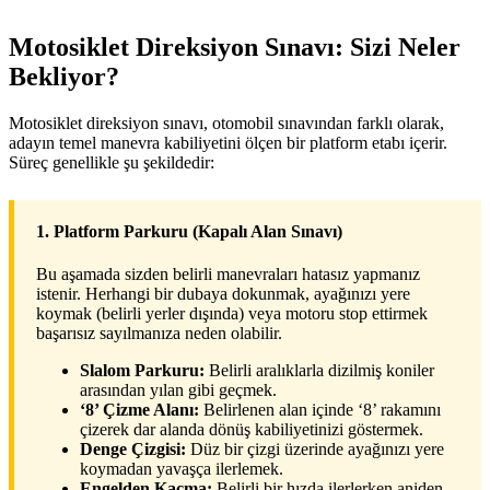
Motosiklet Direksiyon Sınavı: Sizi Neler
Bekliyor?
Motosiklet direksiyon sınavı, otomobil sınavından farklı olarak,
adayın temel manevra kabiliyetini ölçen bir platform etabı içerir.
Süreç genellikle şu şekildedir:
1. Platform Parkuru (Kapalı Alan Sınavı)
Bu aşamada sizden belirli manevraları hatasız yapmanız
istenir. Herhangi bir dubaya dokunmak, ayağınızı yere
koymak (belirli yerler dışında) veya motoru stop ettirmek
başarısız sayılmanıza neden olabilir.
Slalom Parkuru:
Belirli aralıklarla dizilmiş koniler
arasından yılan gibi geçmek.
‘8’ Çizme Alanı:
Belirlenen alan içinde ‘8’ rakamını
çizerek dar alanda dönüş kabiliyetinizi göstermek.
Denge Çizgisi:
Düz bir çizgi üzerinde ayağınızı yere
koymadan yavaşça ilerlemek.
Engelden Kaçma:
Belirli bir hızda ilerlerken aniden