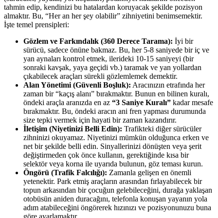
tahmin edip, kendinizi bu hatalardan koruyacak şekilde pozisyon
almaktır. Bu, “Her an her şey olabilir” zihniyetini benimsemektir.
İşte temel prensipleri:
Gözlem ve Farkındalık (360 Derece Tarama):
İyi bir
sürücü, sadece önüne bakmaz. Bu, her 5-8 saniyede bir iç ve
yan aynaları kontrol etmek, ilerideki 10-15 saniyeyi (bir
sonraki kavşak, yaya geçidi vb.) taramak ve yan yollardan
çıkabilecek araçları sürekli gözlemlemek demektir.
Alan Yönetimi (Güvenli Boşluk):
Aracınızın etrafında her
zaman bir “kaçış alanı” bırakmaktır. Bunun en bilinen kuralı,
öndeki araçla aranızda en az
“3 Saniye Kuralı”
kadar mesafe
bırakmaktır. Bu, öndeki aracın ani fren yapması durumunda
size tepki vermek için hayati bir zaman kazandırır.
İletişim (Niyetinizi Belli Edin):
Trafikteki diğer sürücüler
zihninizi okuyamaz. Niyetinizi mümkün olduğunca erken ve
net bir şekilde belli edin. Sinyallerinizi dönüşten veya şerit
değiştirmeden çok önce kullanın, gerektiğinde kısa bir
selektör veya korna ile uyarıda bulunun, göz teması kurun.
Öngörü (Trafik Falcılığı):
Zamanla gelişen en önemli
yetenektir. Park etmiş araçların arasından fırlayabilecek bir
topun arkasından bir çocuğun gelebileceğini, durağa yaklaşan
otobüsün aniden duracağını, telefonla konuşan yayanın yola
adım atabileceğini öngörerek hızınızı ve pozisyonunuzu buna
göre ayarlamaktır.