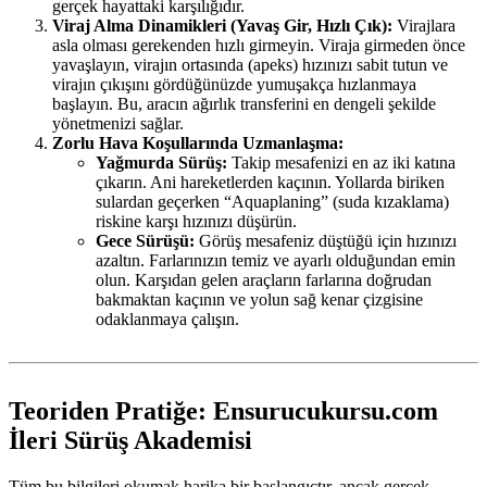
gerçek hayattaki karşılığıdır.
Viraj Alma Dinamikleri (Yavaş Gir, Hızlı Çık):
Virajlara
asla olması gerekenden hızlı girmeyin. Viraja girmeden önce
yavaşlayın, virajın ortasında (apeks) hızınızı sabit tutun ve
virajın çıkışını gördüğünüzde yumuşakça hızlanmaya
başlayın. Bu, aracın ağırlık transferini en dengeli şekilde
yönetmenizi sağlar.
Zorlu Hava Koşullarında Uzmanlaşma:
Yağmurda Sürüş:
Takip mesafenizi en az iki katına
çıkarın. Ani hareketlerden kaçının. Yollarda biriken
sulardan geçerken “Aquaplaning” (suda kızaklama)
riskine karşı hızınızı düşürün.
Gece Sürüşü:
Görüş mesafeniz düştüğü için hızınızı
azaltın. Farlarınızın temiz ve ayarlı olduğundan emin
olun. Karşıdan gelen araçların farlarına doğrudan
bakmaktan kaçının ve yolun sağ kenar çizgisine
odaklanmaya çalışın.
Teoriden Pratiğe: Ensurucukursu.com
İleri Sürüş Akademisi
Tüm bu bilgileri okumak harika bir başlangıçtır, ancak gerçek