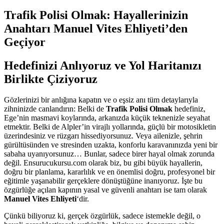
Trafik Polisi Olmak: Hayallerinizin
Anahtarı Manuel Vites Ehliyeti’den
Geçiyor
Hedefinizi Anlıyoruz ve Yol Haritanızı
Birlikte Çiziyoruz
Gözlerinizi bir anlığına kapatın ve o eşsiz anı tüm detaylarıyla
zihninizde canlandırın: Belki de
Trafik Polisi Olmak
hedefiniz,
Ege’nin masmavi koylarında, arkanızda küçük teknenizle seyahat
etmektir. Belki de Alpler’in virajlı yollarında, güçlü bir motosikletin
üzerindesiniz ve rüzgarı hissediyorsunuz. Veya ailenizle, şehrin
gürültüsünden ve stresinden uzakta, konforlu karavanınızda yeni bir
sabaha uyanıyorsunuz… Bunlar, sadece birer hayal olmak zorunda
değil. Ensurucukursu.com olarak biz, bu gibi büyük hayallerin,
doğru bir planlama, kararlılık ve en önemlisi doğru, profesyonel bir
eğitimle yaşanabilir gerçeklere dönüştüğüne inanıyoruz. İşte bu
özgürlüğe açılan kapının yasal ve güvenli anahtarı ise tam olarak
Manuel Vites Ehliyeti
‘dir.
Çünkü biliyoruz ki, gerçek özgürlük, sadece istemekle değil, o