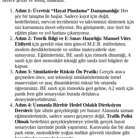
derece şeffaf ve sonuç odaklıdır:
Adım 1: Ücretsiz “Hayal Planlama” Danışmanlığı:
Her
şey bir tanışma ile başlar. Sadece kayıt için değil,
hedeflerinizi, mevcut tecrübenizi ve takviminizi dinlemek için
sizi kursumuza davet ediyoruz. Bu görüşmede, size özel bir
eğitim planı ve yol haritası çıkarıyoruz.
Adım 2: Teorik Bilgi ve E-Sınav Hazırlığı:
Manuel Vites
Ehliyeti
için gerekli olan tüm güncel M.E.B. müfredatını,
modern dersliklerimizde ve online materyallerle size
sunuyoruz. Eğitimlerimiz, BE sınıfı için römork dinamiği, A
sınıfı için ileri motosiklet tekniği gibi sınıfa özel bilgileri de
kapsar.
Adım 3: Simülatörde Risksiz Ön Pratik:
Gerçek araca
geçmeden önce, son teknoloji simülatörlerimizde temel
manevraları ve araç dinamiklerini risksiz bir ortamda
öğrenirsiniz. BE sınıfı için römorkla geri gelme, A2 sınıfı için
panik fren gibi senaryoları burada defalarca
deneyimleyebilirsiniz.
Adım 4: Uzmanla Birebir Hedef Odaklı Direksiyon
Dersleri:
İşte sihrin gerçekleştiği yer burası! Alanında uzman
eğitmenlerimizle, sadece sınavı geçmeye değil,
Trafik Polisi
Olmak
hedefinizi gerçekleştirmeye yönelik gerçek hayat
senaryoları üzerinde pratik yaparsınız. Karavanla dar bir alana
park etme, motosikletle yoğun trafikte güvenli süzülme gibi