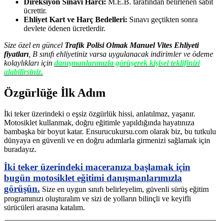
Direksiyon Sınavı Harcı:
M.E.B. tarafından belirlenen sabit
ücrettir.
Ehliyet Kart ve Harç Bedelleri:
Sınavı geçtikten sonra
devlete ödenen ücretlerdir.
Size özel en güncel
Trafik Polisi Olmak Manuel Vites Ehliyeti
fiyatları
, B sınıfı ehliyetiniz varsa uygulanacak indirimler ve ödeme
kolaylıkları için
danışmanlarımızla görüşerek kişisel teklifinizi
alabilirsiniz.
Özgürlüğe İlk Adım
İki teker üzerindeki o eşsiz özgürlük hissi, anlatılmaz, yaşanır.
Motosiklet kullanmak, doğru eğitimle yapıldığında hayatınıza
bambaşka bir boyut katar. Ensurucukursu.com olarak biz, bu tutkulu
dünyaya en güvenli ve en doğru adımlarla girmenizi sağlamak için
buradayız.
İki teker üzerindeki maceranıza başlamak için
bugün motosiklet eğitimi danışmanlarımızla
görüşün.
Size en uygun sınıfı belirleyelim, güvenli sürüş eğitim
programınızı oluşturalım ve sizi de yolların bilinçli ve keyifli
sürücüleri arasına katalım.