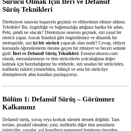
Sürücü Olmak İçin İleri ve Defansif
Sürüş Teknikleri
Direksiyon sınavını başarıyla geçtiniz ve ehliyetinizi elinize aldınız.
Tebrikler! Bu, özgürlüğe ve bağımsızlığa attığınız harika bir adım.
Peki, şimdi ne olacak? Direksiyon sınavını geçmek, sizi yasal bir
sürücü yapar. Ancak İstanbul gibi öngörülemez ve dinamik bir
metropolde, sizi
iyi bir sürücü
yapacak olan nedir? Cevap, ehliyet
kursunda öğrenilenlerin ötesine geçen bir zihniyet ve beceri setinde
gizli:
İleri ve Defansif Sürüş Teknikleri
. Ensurucukursu.com
olarak, mezunlarımızın ve tüm sürücülerin yolculuğuna değer
katmak için hazırladığımız bu rehberde, sizi sıradan bir sürücüden,
trafikteki riskleri yönetebilen, bilinçli ve usta bir sürücüye
dönüştürecek altın kuralları paylaşıyoruz.
Bölüm 1: Defansif Sürüş – Görünmez
Kalkanınız
Defansif sürüş, yavaş veya korkak sürmek demek değildir. Tam
tersine, proaktif olmaktır; yani, trafikteki diğer tüm unsurların
(sürücüler, yayalar, yol koşulları) potansiyel hatalarını önceden