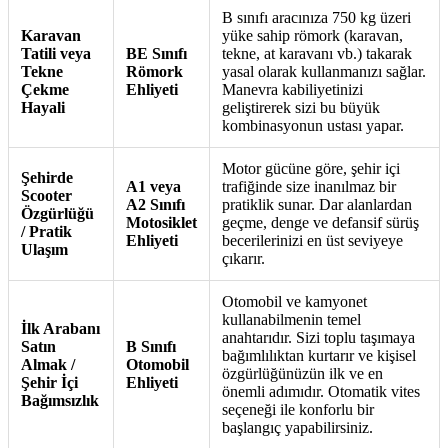
B sınıfı aracınıza 750 kg üzeri
Karavan
yüke sahip römork (karavan,
Tatili veya
BE Sınıfı
tekne, at karavanı vb.) takarak
Tekne
Römork
yasal olarak kullanmanızı sağlar.
Çekme
Ehliyeti
Manevra kabiliyetinizi
Hayali
geliştirerek sizi bu büyük
kombinasyonun ustası yapar.
Motor gücüne göre, şehir içi
Şehirde
A1 veya
trafiğinde size inanılmaz bir
Scooter
A2 Sınıfı
pratiklik sunar. Dar alanlardan
Özgürlüğü
Motosiklet
geçme, denge ve defansif sürüş
/ Pratik
Ehliyeti
becerilerinizi en üst seviyeye
Ulaşım
çıkarır.
Otomobil ve kamyonet
kullanabilmenin temel
İlk Arabanı
anahtarıdır. Sizi toplu taşımaya
Satın
B Sınıfı
bağımlılıktan kurtarır ve kişisel
Almak /
Otomobil
özgürlüğünüzün ilk ve en
Şehir İçi
Ehliyeti
önemli adımıdır. Otomatik vites
Bağımsızlık
seçeneği ile konforlu bir
başlangıç yapabilirsiniz.