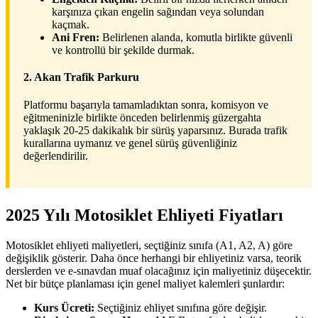
karşınıza çıkan engelin sağından veya solundan
kaçmak.
Ani Fren:
Belirlenen alanda, komutla birlikte güvenli
ve kontrollü bir şekilde durmak.
2. Akan Trafik Parkuru
Platformu başarıyla tamamladıktan sonra, komisyon ve
eğitmeninizle birlikte önceden belirlenmiş güzergahta
yaklaşık 20-25 dakikalık bir sürüş yaparsınız. Burada trafik
kurallarına uymanız ve genel sürüş güvenliğiniz
değerlendirilir.
2025 Yılı Motosiklet Ehliyeti Fiyatları
Motosiklet ehliyeti maliyetleri, seçtiğiniz sınıfa (A1, A2, A) göre
değişiklik gösterir. Daha önce herhangi bir ehliyetiniz varsa, teorik
derslerden ve e-sınavdan muaf olacağınız için maliyetiniz düşecektir.
Net bir bütçe planlaması için genel maliyet kalemleri şunlardır:
Kurs Ücreti:
Seçtiğiniz ehliyet sınıfına göre değişir.