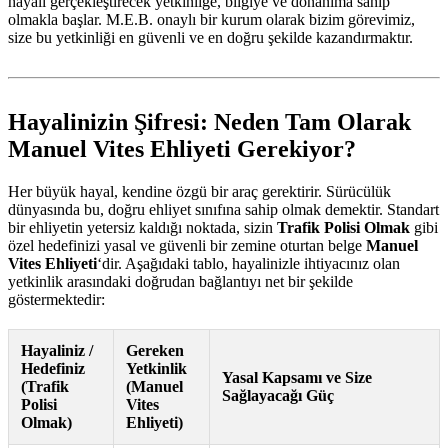
hayali gerçekleştirecek yetkinliğe, bilgiye ve donanıma sahip
olmakla başlar. M.E.B. onaylı bir kurum olarak bizim görevimiz,
size bu yetkinliği en güvenli ve en doğru şekilde kazandırmaktır.
Hayalinizin Şifresi: Neden Tam Olarak
Manuel Vites Ehliyeti Gerekiyor?
Her büyük hayal, kendine özgü bir araç gerektirir. Sürücülük
dünyasında bu, doğru ehliyet sınıfına sahip olmak demektir. Standart
bir ehliyetin yetersiz kaldığı noktada, sizin
Trafik Polisi Olmak
gibi
özel hedefinizi yasal ve güvenli bir zemine oturtan belge
Manuel
Vites Ehliyeti
‘dir. Aşağıdaki tablo, hayalinizle ihtiyacınız olan
yetkinlik arasındaki doğrudan bağlantıyı net bir şekilde
göstermektedir:
Hayaliniz /
Gereken
Hedefiniz
Yetkinlik
Yasal Kapsamı ve Size
(Trafik
(Manuel
Sağlayacağı Güç
Polisi
Vites
Olmak)
Ehliyeti)