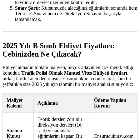
kaydınız e-devlet üzerinden kontrol edilir.
Sınav Şartı:
Kursumuzda alacağınız eğitimlerin sonunda hem
Teorik E-Sınavı hem de Direksiyon Sınavını başarıyla
tamamlamak.
2025 Yılı B Sınıfı Ehliyet Fiyatları:
Cebinizden Ne Çıkacak?
Ehliyet almanın toplam maliyeti, birçok adayın en çok merak ettiği
konudur.
Trafik Polisi Olmak Manuel Vites Ehliyeti fiyatları
,
birkaç farklı kalemden oluşur. Ensurucukursu.com olarak, tam bir
şeffaflıkla size 2025 yılı için tahmini bir maliyet analizi sunuyoruz:
Maliyet
Ödeme Yapılan
Açıklama
Kalemi
Kurum
Teorik dersler, zorunlu
direksiyon dersleri (16
Sürücü
saat) ve simülatör
Kursu
eğitimlerini kapsar. Bu
Ensurucukursu.com