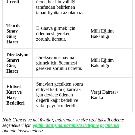
Ücreti
ücret, her ilin valiliği
tarafından belirlenen
taban fiyattan az olamaz.
Teorik
E-sınava girmek için
Sınav
Milli Eğitim
ödenmesi gereken
Giriş
Bakanlığı
zorunlu ücrettir.
Harcı
Direksiyon
Direksiyon sınavına
Sınavı
Milli Eğitim
girmek için ödenmesi
Giriş
Bakanlığı
gereken zorunlu ücrettir.
Harcı
Sınavları geçtikten sonra
Ehliyet
ehliyet kartını çıkarmak
Kart ve
Vergi Dairesi /
için devlete ödenen
Harç
Banka
değerli kağıt bedeli ve
Bedelleri
vakıf payı ücretleridir.
Not:
Güncel ve net fiyatlar, indirimler ve size özel taksitli ödeme
seçenekleri için
eğitim danışmanlarımızla iletişime geçmenizi
önemle tavsiye ederiz.