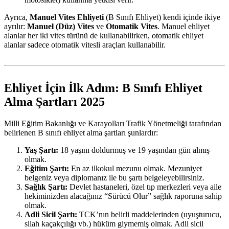
Ayrıca,
Manuel Vites Ehliyeti
(B Sınıfı Ehliyet) kendi içinde ikiye
ayrılır:
Manuel (Düz) Vites
ve
Otomatik Vites
. Manuel ehliyet
alanlar her iki vites türünü de kullanabilirken, otomatik ehliyet
alanlar sadece otomatik vitesli araçları kullanabilir.
Ehliyet İçin İlk Adım: B Sınıfı Ehliyet
Alma Şartları 2025
Milli Eğitim Bakanlığı ve Karayolları Trafik Yönetmeliği tarafından
belirlenen B sınıfı ehliyet alma şartları şunlardır:
Yaş Şartı:
18 yaşını doldurmuş ve 19 yaşından gün almış
olmak.
Eğitim Şartı:
En az ilkokul mezunu olmak. Mezuniyet
belgeniz veya diplomanız ile bu şartı belgeleyebilirsiniz.
Sağlık Şartı:
Devlet hastaneleri, özel tıp merkezleri veya aile
hekiminizden alacağınız “Sürücü Olur” sağlık raporuna sahip
olmak.
Adli Sicil Şartı:
TCK’nın belirli maddelerinden (uyuşturucu,
silah kaçakçılığı vb.) hüküm giymemiş olmak. Adli sicil