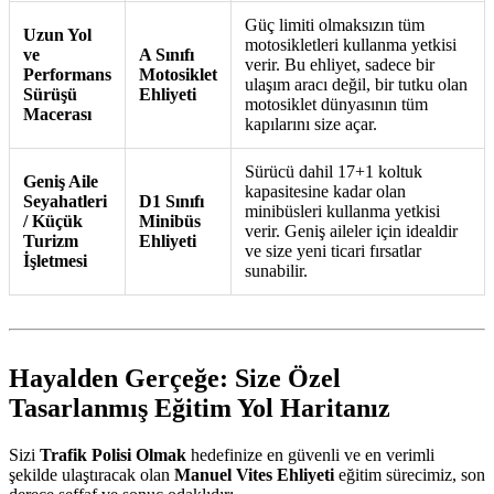
Güç limiti olmaksızın tüm
Uzun Yol
motosikletleri kullanma yetkisi
ve
A Sınıfı
verir. Bu ehliyet, sadece bir
Performans
Motosiklet
ulaşım aracı değil, bir tutku olan
Sürüşü
Ehliyeti
motosiklet dünyasının tüm
Macerası
kapılarını size açar.
Sürücü dahil 17+1 koltuk
Geniş Aile
kapasitesine kadar olan
Seyahatleri
D1 Sınıfı
minibüsleri kullanma yetkisi
/ Küçük
Minibüs
verir. Geniş aileler için idealdir
Turizm
Ehliyeti
ve size yeni ticari fırsatlar
İşletmesi
sunabilir.
Hayalden Gerçeğe: Size Özel
Tasarlanmış Eğitim Yol Haritanız
Sizi
Trafik Polisi Olmak
hedefinize en güvenli ve en verimli
şekilde ulaştıracak olan
Manuel Vites Ehliyeti
eğitim sürecimiz, son