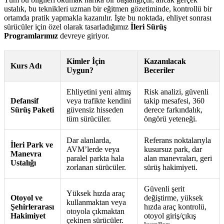
ustalık, bu teknikleri uzman bir eğitmen gözetiminde, kontrollü bir
ortamda pratik yapmakla kazanılır. İşte bu noktada, ehliyet sonrası
sürücüler için özel olarak tasarladığımız
İleri Sürüş
Programlarımız
devreye giriyor.
Kimler İçin
Kazanılacak
Kurs Adı
Uygun?
Beceriler
Ehliyetini yeni almış
Risk analizi, güvenli
Defansif
veya trafikte kendini
takip mesafesi, 360
Sürüş Paketi
güvensiz hisseden
derece farkındalık,
tüm sürücüler.
öngörü yeteneği.
Dar alanlarda,
Referans noktalarıyla
İleri Park ve
AVM’lerde veya
kusursuz park, dar
Manevra
paralel parkta hala
alan manevraları, geri
Ustalığı
zorlanan sürücüler.
sürüş hakimiyeti.
Güvenli şerit
Yüksek hızda araç
Otoyol ve
değiştirme, yüksek
kullanmaktan veya
Şehirlerarası
hızda araç kontrolü,
otoyola çıkmaktan
Hakimiyet
otoyol giriş/çıkış
çekinen sürücüler.