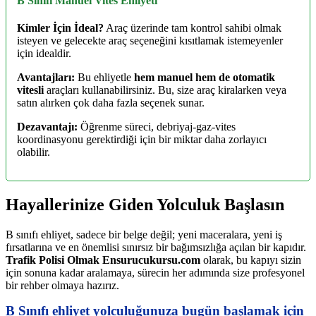
B Sınıfı Manuel Vites Ehliyeti
Kimler İçin İdeal?
Araç üzerinde tam kontrol sahibi olmak
isteyen ve gelecekte araç seçeneğini kısıtlamak istemeyenler
için idealdir.
Avantajları:
Bu ehliyetle
hem manuel hem de otomatik
vitesli
araçları kullanabilirsiniz. Bu, size araç kiralarken veya
satın alırken çok daha fazla seçenek sunar.
Dezavantajı:
Öğrenme süreci, debriyaj-gaz-vites
koordinasyonu gerektirdiği için bir miktar daha zorlayıcı
olabilir.
Hayallerinize Giden Yolculuk Başlasın
B sınıfı ehliyet, sadece bir belge değil; yeni maceralara, yeni iş
fırsatlarına ve en önemlisi sınırsız bir bağımsızlığa açılan bir kapıdır.
Trafik Polisi Olmak Ensurucukursu.com
olarak, bu kapıyı sizin
için sonuna kadar aralamaya, sürecin her adımında size profesyonel
bir rehber olmaya hazırız.
B Sınıfı ehliyet yolculuğunuza bugün başlamak için