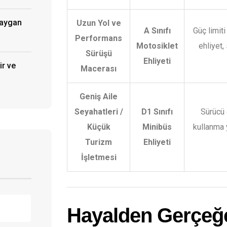
Kaygan
Uzun Yol ve
A Sınıfı
Güç limiti
Performans
Motosiklet
ehliyet,
Sürüşü
Ehliyeti
ir ve
Macerası
Geniş Aile
Seyahatleri /
D1 Sınıfı
Sürücü 
Küçük
Minibüs
kullanma y
Turizm
Ehliyeti
İşletmesi
Hayalden Gerçeğe