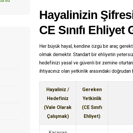
Kursu
Hayalinizin Şifre
CE Sınıfı Ehliyet
Her büyük hayal, kendine özgü bir araç gerekti
olmak demektir. Standart bir ehliyetin yetersi
hedefinizi yasal ve güvenli bir zemine oturta
ihtiyacınız olan yetkinlik arasındaki doğrudan
Hayaliniz /
Gereken
Hedefiniz
Yetkinlik
(Vale Olarak
(CE Sınıfı
Çalışmak)
Ehliyet)
Karavan