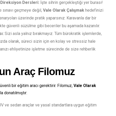
Direksiyon Dersleri:
İşte sihrin gerçekleştiği yer burası!
e sınavı geçmeye değil,
Vale Olarak Çalışmak
hedefinizi
aryoları üzerinde pratik yaparsınız. Karavanla dar bir
kte güvenli süzülme gibi beceriler bu aşamada kazanılır.
ı:
Sizi asla yalnız bırakmayız. Tüm bürokratik işlemlerde,
da olarak, süreci sizin için en kolay ve stressiz hale
ikanızı ehliyetinize işletme sürecinde de size rehberlik
gun Araç Filomuz
venli bir eğitim aracı gerektirir. Filomuz,
Vale Olarak
a donatılmıştır:
V ve sedan araçlar ve yasal standartlara uygun eğitim