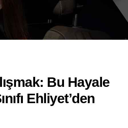
alışmak: Bu Hayale
nıfı Ehliyet’den