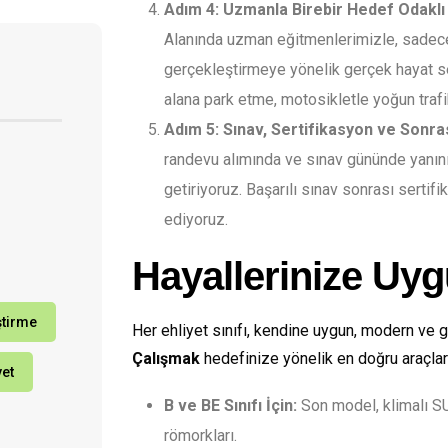
Adım 4: Uzmanla Birebir Hedef Odaklı 
Alanında uzman eğitmenlerimizle, sadec
gerçekleştirmeye yönelik gerçek hayat sen
alana park etme, motosikletle yoğun trafi
Adım 5: Sınav, Sertifikasyon ve Sonras
randevu alımında ve sınav gününde yanınız
getiriyoruz. Başarılı sınav sonrası sertif
ediyoruz.
Hayallerinize Uy
ştirme
Her ehliyet sınıfı, kendine uygun, modern ve gü
Çalışmak
hedefinize yönelik en doğru araçlarl
yet
B ve BE Sınıfı İçin:
Son model, klimalı SU
römorkları.