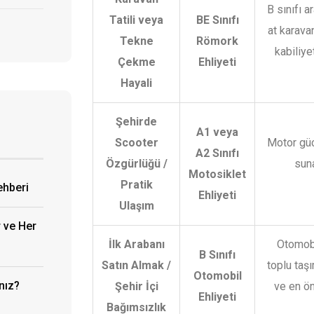
B sınıfı 
Tatili veya
BE Sınıfı
at karava
Tekne
Römork
kabiliye
Çekme
Ehliyeti
Hayali
Şehirde
A1 veya
Scooter
Motor gücü
A2 Sınıfı
Özgürlüğü /
sun
Motosiklet
Pratik
ehberi
Ehliyeti
Ulaşım
r ve Her
İlk Arabanı
Otomobi
B Sınıfı
Satın Almak /
toplu taşı
Otomobil
ınız?
Şehir İçi
ve en ön
Ehliyeti
Bağımsızlık