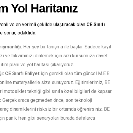
m Yol Haritanız
nli ve en verimli şekilde ulaştıracak olan
CE Sınıfı
e sonuç odaklıdır:
ışmanlığı:
Her şey bir tanışma ile başlar. Sadece kayıt
nizi ve takviminizi dinlemek için sizi kursumuza davet
im planı ve yol haritası çıkarıyoruz.
ı:
CE Sınıfı Ehliyet
için gerekli olan tüm güncel M.E.B.
online materyallerle size sunuyoruz. Eğitimlerimiz, BE
leri motosiklet tekniği gibi sınıfa özel bilgileri de kapsar.
:
Gerçek araca geçmeden önce, son teknoloji
raç dinamiklerini risksiz bir ortamda öğrenirsiniz. BE
için panik fren gibi senaryoları burada defalarca