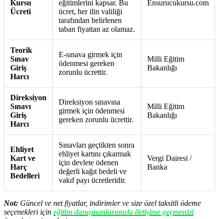
Kursu
eğitimlerini kapsar. Bu
Ensurucukursu.com
Ücreti
ücret, her ilin valiliği
tarafından belirlenen
taban fiyattan az olamaz.
Teorik
E-sınava girmek için
Sınav
Milli Eğitim
ödenmesi gereken
Giriş
Bakanlığı
zorunlu ücrettir.
Harcı
Direksiyon
Direksiyon sınavına
Sınavı
Milli Eğitim
girmek için ödenmesi
Giriş
Bakanlığı
gereken zorunlu ücrettir.
Harcı
Sınavları geçtikten sonra
Ehliyet
ehliyet kartını çıkarmak
Kart ve
Vergi Dairesi /
için devlete ödenen
Harç
Banka
değerli kağıt bedeli ve
Bedelleri
vakıf payı ücretleridir.
Not:
Güncel ve net fiyatlar, indirimler ve size özel taksitli ödeme
seçenekleri için
eğitim danışmanlarımızla iletişime geçmenizi