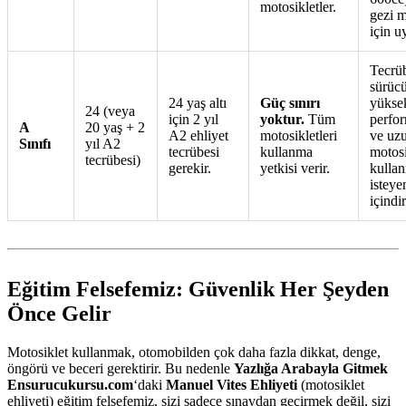
motosikletler.
gezi m
için u
Tecrüb
sürücü
24 yaş altı
Güç sınırı
yükse
24 (veya
için 2 yıl
yoktur.
Tüm
perfor
A
20 yaş + 2
A2 ehliyet
motosikletleri
ve uz
Sınıfı
yıl A2
tecrübesi
kullanma
motosi
tecrübesi)
gerekir.
yetkisi verir.
kulla
isteye
içindir
Eğitim Felsefemiz: Güvenlik Her Şeyden
Önce Gelir
Motosiklet kullanmak, otomobilden çok daha fazla dikkat, denge,
öngörü ve beceri gerektirir. Bu nedenle
Yazlığa Arabayla Gitmek
Ensurucukursu.com
‘daki
Manuel Vites Ehliyeti
(motosiklet
ehliyeti) eğitim felsefemiz, sizi sadece sınavdan geçirmek değil, sizi