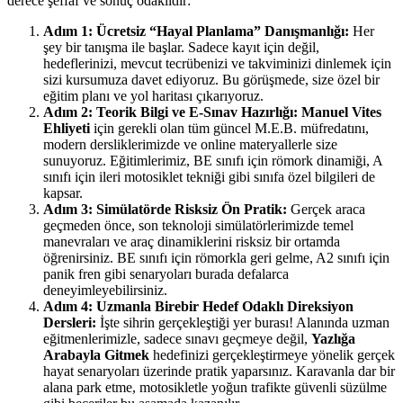
derece şeffaf ve sonuç odaklıdır:
Adım 1: Ücretsiz “Hayal Planlama” Danışmanlığı:
Her
şey bir tanışma ile başlar. Sadece kayıt için değil,
hedeflerinizi, mevcut tecrübenizi ve takviminizi dinlemek için
sizi kursumuza davet ediyoruz. Bu görüşmede, size özel bir
eğitim planı ve yol haritası çıkarıyoruz.
Adım 2: Teorik Bilgi ve E-Sınav Hazırlığı:
Manuel Vites
Ehliyeti
için gerekli olan tüm güncel M.E.B. müfredatını,
modern dersliklerimizde ve online materyallerle size
sunuyoruz. Eğitimlerimiz, BE sınıfı için römork dinamiği, A
sınıfı için ileri motosiklet tekniği gibi sınıfa özel bilgileri de
kapsar.
Adım 3: Simülatörde Risksiz Ön Pratik:
Gerçek araca
geçmeden önce, son teknoloji simülatörlerimizde temel
manevraları ve araç dinamiklerini risksiz bir ortamda
öğrenirsiniz. BE sınıfı için römorkla geri gelme, A2 sınıfı için
panik fren gibi senaryoları burada defalarca
deneyimleyebilirsiniz.
Adım 4: Uzmanla Birebir Hedef Odaklı Direksiyon
Dersleri:
İşte sihrin gerçekleştiği yer burası! Alanında uzman
eğitmenlerimizle, sadece sınavı geçmeye değil,
Yazlığa
Arabayla Gitmek
hedefinizi gerçekleştirmeye yönelik gerçek
hayat senaryoları üzerinde pratik yaparsınız. Karavanla dar bir
alana park etme, motosikletle yoğun trafikte güvenli süzülme