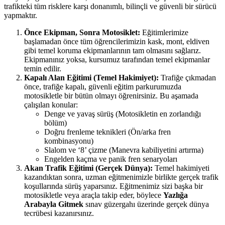
trafikteki tüm risklere karşı donanımlı, bilinçli ve güvenli bir sürücü
yapmaktır.
Önce Ekipman, Sonra Motosiklet:
Eğitimlerimize
başlamadan önce tüm öğrencilerimizin kask, mont, eldiven
gibi temel koruma ekipmanlarının tam olmasını sağlarız.
Ekipmanınız yoksa, kursumuz tarafından temel ekipmanlar
temin edilir.
Kapalı Alan Eğitimi (Temel Hakimiyet):
Trafiğe çıkmadan
önce, trafiğe kapalı, güvenli eğitim parkurumuzda
motosikletle bir bütün olmayı öğrenirsiniz. Bu aşamada
çalışılan konular:
Denge ve yavaş sürüş (Motosikletin en zorlandığı
bölüm)
Doğru frenleme teknikleri (Ön/arka fren
kombinasyonu)
Slalom ve ‘8’ çizme (Manevra kabiliyetini artırma)
Engelden kaçma ve panik fren senaryoları
Akan Trafik Eğitimi (Gerçek Dünya):
Temel hakimiyeti
kazandıktan sonra, uzman eğitmenimizle birlikte gerçek trafik
koşullarında sürüş yaparsınız. Eğitmenimiz sizi başka bir
motosikletle veya araçla takip eder, böylece
Yazlığa
Arabayla Gitmek
sınav güzergahı üzerinde gerçek dünya
tecrübesi kazanırsınız.