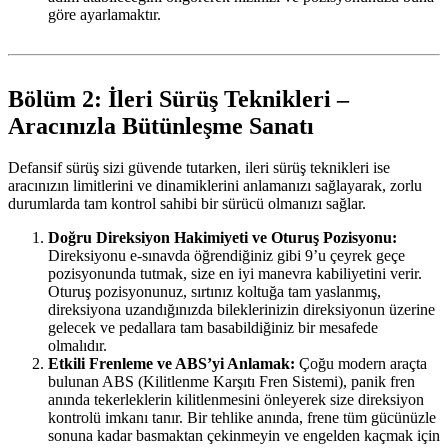
göre ayarlamaktır.
Bölüm 2: İleri Sürüş Teknikleri –
Aracınızla Bütünleşme Sanatı
Defansif sürüş sizi güvende tutarken, ileri sürüş teknikleri ise
aracınızın limitlerini ve dinamiklerini anlamanızı sağlayarak, zorlu
durumlarda tam kontrol sahibi bir sürücü olmanızı sağlar.
Doğru Direksiyon Hakimiyeti ve Oturuş Pozisyonu:
Direksiyonu e-sınavda öğrendiğiniz gibi 9’u çeyrek geçe
pozisyonunda tutmak, size en iyi manevra kabiliyetini verir.
Oturuş pozisyonunuz, sırtınız koltuğa tam yaslanmış,
direksiyona uzandığınızda bileklerinizin direksiyonun üzerine
gelecek ve pedallara tam basabildiğiniz bir mesafede
olmalıdır.
Etkili Frenleme ve ABS’yi Anlamak:
Çoğu modern araçta
bulunan ABS (Kilitlenme Karşıtı Fren Sistemi), panik fren
anında tekerleklerin kilitlenmesini önleyerek size direksiyon
kontrolü imkanı tanır. Bir tehlike anında, frene tüm gücünüzle
sonuna kadar basmaktan çekinmeyin ve engelden kaçmak için