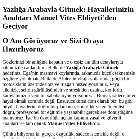
Yazlığa Arabayla Gitmek: Hayallerinizin
Anahtarı Manuel Vites Ehliyeti’den
Geçiyor
O Anı Görüyoruz ve Sizi Oraya
Hazırlıyoruz
Gözlerinizi bir anlığına kapatın ve o eşsiz anı tüm detaylarıyla
zihninizde canlandırın: Belki de
Yazlığa Arabayla Gitmek
hedefiniz, Ege’nin masmavi koylarında, arkanızda küçük teknenizle
özgürce yol almak. Belki de Alpler’in virajlı yollarında, güçlü bir
motosikletin üzerindesiniz ve rüzgarı hissediyorsunuz. Veya
ailenizle, şehrin gürültüsünden ve stresinden uzakta, konforlu
karavanınızda yeni bir sabaha uyanıyorsunuz… Bunlar, sadece birer
hayal olmak zorunda değil. Ensurucukursu.com olarak biz, bu gibi
büyük hayallerin, doğru bir planlama, kararlılık ve en önemlisi
doğru, profesyonel bir eğitimle yaşanabilir gerçeklere dönüştüğüne
inanıyoruz. İşte bu özgürlüğe açılan kapının yasal ve güvenli
anahtarı ise tam olarak
Manuel Vites Ehliyeti
‘dir.
Çünkü biliyoruz ki, gerçek özgürlük, sadece istemekle değil, o