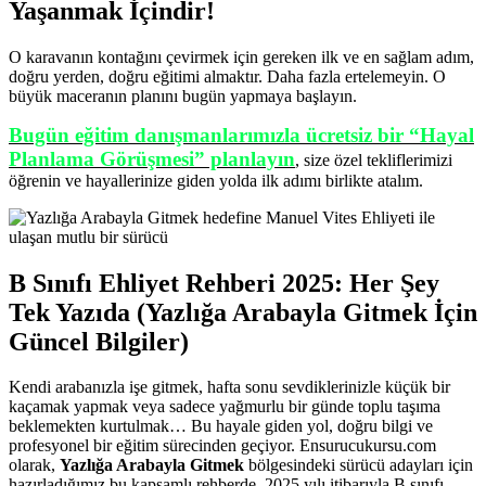
Yaşanmak İçindir!
O karavanın kontağını çevirmek için gereken ilk ve en sağlam adım,
doğru yerden, doğru eğitimi almaktır. Daha fazla ertelemeyin. O
büyük maceranın planını bugün yapmaya başlayın.
Bugün eğitim danışmanlarımızla ücretsiz bir “Hayal
Planlama Görüşmesi” planlayın
, size özel tekliflerimizi
öğrenin ve hayallerinize giden yolda ilk adımı birlikte atalım.
B Sınıfı Ehliyet Rehberi 2025: Her Şey
Tek Yazıda (Yazlığa Arabayla Gitmek İçin
Güncel Bilgiler)
Kendi arabanızla işe gitmek, hafta sonu sevdiklerinizle küçük bir
kaçamak yapmak veya sadece yağmurlu bir günde toplu taşıma
beklemekten kurtulmak… Bu hayale giden yol, doğru bilgi ve
profesyonel bir eğitim sürecinden geçiyor. Ensurucukursu.com
olarak,
Yazlığa Arabayla Gitmek
bölgesindeki sürücü adayları için
hazırladığımız bu kapsamlı rehberde, 2025 yılı itibarıyla B sınıfı