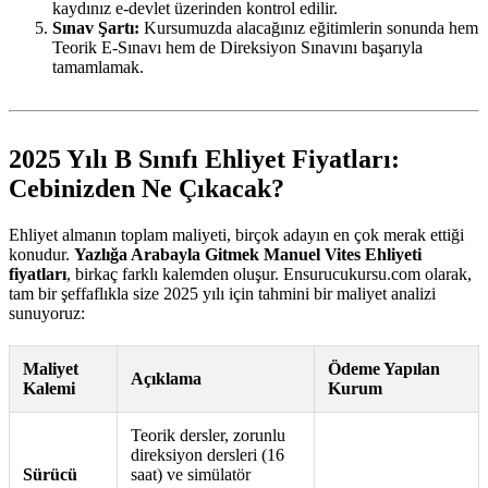
kaydınız e-devlet üzerinden kontrol edilir.
Sınav Şartı:
Kursumuzda alacağınız eğitimlerin sonunda hem
Teorik E-Sınavı hem de Direksiyon Sınavını başarıyla
tamamlamak.
2025 Yılı B Sınıfı Ehliyet Fiyatları:
Cebinizden Ne Çıkacak?
Ehliyet almanın toplam maliyeti, birçok adayın en çok merak ettiği
konudur.
Yazlığa Arabayla Gitmek Manuel Vites Ehliyeti
fiyatları
, birkaç farklı kalemden oluşur. Ensurucukursu.com olarak,
tam bir şeffaflıkla size 2025 yılı için tahmini bir maliyet analizi
sunuyoruz:
Maliyet
Ödeme Yapılan
Açıklama
Kalemi
Kurum
Teorik dersler, zorunlu
direksiyon dersleri (16
Sürücü
saat) ve simülatör