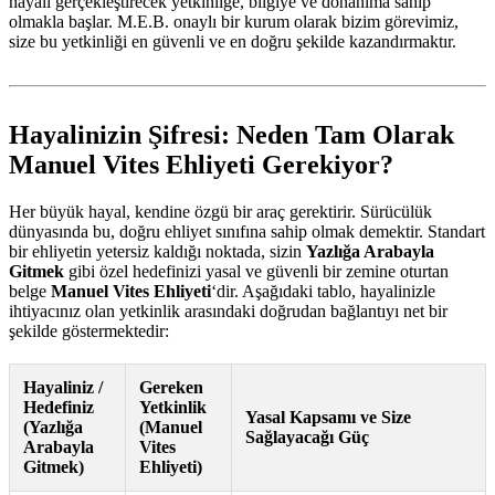
hayali gerçekleştirecek yetkinliğe, bilgiye ve donanıma sahip
olmakla başlar. M.E.B. onaylı bir kurum olarak bizim görevimiz,
size bu yetkinliği en güvenli ve en doğru şekilde kazandırmaktır.
Hayalinizin Şifresi: Neden Tam Olarak
Manuel Vites Ehliyeti Gerekiyor?
Her büyük hayal, kendine özgü bir araç gerektirir. Sürücülük
dünyasında bu, doğru ehliyet sınıfına sahip olmak demektir. Standart
bir ehliyetin yetersiz kaldığı noktada, sizin
Yazlığa Arabayla
Gitmek
gibi özel hedefinizi yasal ve güvenli bir zemine oturtan
belge
Manuel Vites Ehliyeti
‘dir. Aşağıdaki tablo, hayalinizle
ihtiyacınız olan yetkinlik arasındaki doğrudan bağlantıyı net bir
şekilde göstermektedir:
Hayaliniz /
Gereken
Hedefiniz
Yetkinlik
Yasal Kapsamı ve Size
(Yazlığa
(Manuel
Sağlayacağı Güç
Arabayla
Vites
Gitmek)
Ehliyeti)