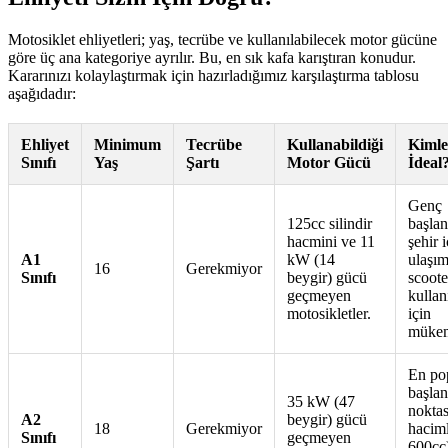
Motosiklet ehliyetleri; yaş, tecrübe ve kullanılabilecek motor gücüne
göre üç ana kategoriye ayrılır. Bu, en sık kafa karıştıran konudur.
Kararınızı kolaylaştırmak için hazırladığımız karşılaştırma tablosu
aşağıdadır:
Ehliyet
Minimum
Tecrübe
Kullanabildiği
Kimle
Sınıfı
Yaş
Şartı
Motor Gücü
İdeal
Genç
125cc silindir
başlan
hacmini ve 11
şehir i
A1
kW (14
ulaşım
16
Gerekmiyor
Sınıfı
beygir) gücü
scoote
geçmeyen
kullanı
motosikletler.
için
mükem
En po
başlan
35 kW (47
noktas
A2
beygir) gücü
18
Gerekmiyor
haciml
Sınıfı
geçmeyen
600cc