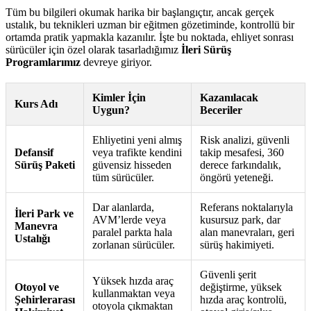
Tüm bu bilgileri okumak harika bir başlangıçtır, ancak gerçek
ustalık, bu teknikleri uzman bir eğitmen gözetiminde, kontrollü bir
ortamda pratik yapmakla kazanılır. İşte bu noktada, ehliyet sonrası
sürücüler için özel olarak tasarladığımız
İleri Sürüş
Programlarımız
devreye giriyor.
Kimler İçin
Kazanılacak
Kurs Adı
Uygun?
Beceriler
Ehliyetini yeni almış
Risk analizi, güvenli
Defansif
veya trafikte kendini
takip mesafesi, 360
Sürüş Paketi
güvensiz hisseden
derece farkındalık,
tüm sürücüler.
öngörü yeteneği.
Dar alanlarda,
Referans noktalarıyla
İleri Park ve
AVM’lerde veya
kusursuz park, dar
Manevra
paralel parkta hala
alan manevraları, geri
Ustalığı
zorlanan sürücüler.
sürüş hakimiyeti.
Güvenli şerit
Yüksek hızda araç
Otoyol ve
değiştirme, yüksek
kullanmaktan veya
Şehirlerarası
hızda araç kontrolü,
otoyola çıkmaktan