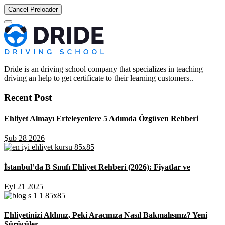
Cancel Preloader
Dride is an driving school company that specializes in teaching
driving an help to get certificate to their learning customers..
Recent Post
Ehliyet Almayı Erteleyenlere 5 Adımda Özgüven Rehberi
Şub 28 2026
İstanbul’da B Sınıfı Ehliyet Rehberi (2026): Fiyatlar ve
Eyl 21 2025
Ehliyetinizi Aldınız, Peki Aracınıza Nasıl Bakmalısınız? Yeni
Sürücüler