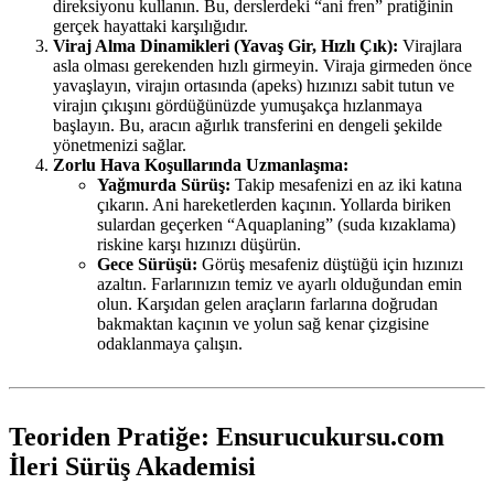
direksiyonu kullanın. Bu, derslerdeki “ani fren” pratiğinin
gerçek hayattaki karşılığıdır.
Viraj Alma Dinamikleri (Yavaş Gir, Hızlı Çık):
Virajlara
asla olması gerekenden hızlı girmeyin. Viraja girmeden önce
yavaşlayın, virajın ortasında (apeks) hızınızı sabit tutun ve
virajın çıkışını gördüğünüzde yumuşakça hızlanmaya
başlayın. Bu, aracın ağırlık transferini en dengeli şekilde
yönetmenizi sağlar.
Zorlu Hava Koşullarında Uzmanlaşma:
Yağmurda Sürüş:
Takip mesafenizi en az iki katına
çıkarın. Ani hareketlerden kaçının. Yollarda biriken
sulardan geçerken “Aquaplaning” (suda kızaklama)
riskine karşı hızınızı düşürün.
Gece Sürüşü:
Görüş mesafeniz düştüğü için hızınızı
azaltın. Farlarınızın temiz ve ayarlı olduğundan emin
olun. Karşıdan gelen araçların farlarına doğrudan
bakmaktan kaçının ve yolun sağ kenar çizgisine
odaklanmaya çalışın.
Teoriden Pratiğe: Ensurucukursu.com
İleri Sürüş Akademisi