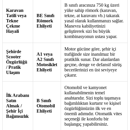
B sınıfı aracınıza 750 kg üzeri
Karavan
yüke sahip römork (karavan,
Tatili veya
BE Sınıfı
tekne, at karavanı vb.) takarak
Tekne
Römork
yasal olarak kullanmanızı sağlar.
Çekme
Ehliyeti
Manevra kabiliyetinizi
Hayali
geliştirerek sizi bu büyük
kombinasyonun ustası yapar.
Motor gücüne göre, şehir içi
Şehirde
A1 veya
trafiğinde size inanılmaz bir
Scooter
A2 Sınıfı
pratiklik sunar. Dar alanlardan
Özgürlüğü
Motosiklet
geçme, denge ve defansif sürüş
/ Pratik
Ehliyeti
becerilerinizi en üst seviyeye
Ulaşım
çıkarır.
Otomobil ve kamyonet
kullanabilmenin temel
İlk Arabanı
anahtarıdır. Sizi toplu taşımaya
Satın
B Sınıfı
bağımlılıktan kurtarır ve kişisel
Almak /
Otomobil
özgürlüğünüzün ilk ve en
Şehir İçi
Ehliyeti
önemli adımıdır. Otomatik vites
Bağımsızlık
seçeneği ile konforlu bir
başlangıç yapabilirsiniz.