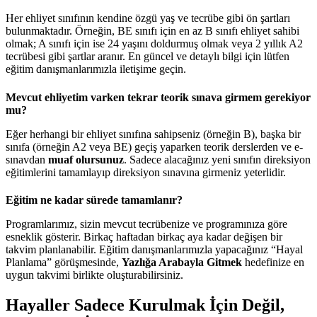
Her ehliyet sınıfının kendine özgü yaş ve tecrübe gibi ön şartları
bulunmaktadır. Örneğin, BE sınıfı için en az B sınıfı ehliyet sahibi
olmak; A sınıfı için ise 24 yaşını doldurmuş olmak veya 2 yıllık A2
tecrübesi gibi şartlar aranır. En güncel ve detaylı bilgi için lütfen
eğitim danışmanlarımızla iletişime geçin.
Mevcut ehliyetim varken tekrar teorik sınava girmem gerekiyor
mu?
Eğer herhangi bir ehliyet sınıfına sahipseniz (örneğin B), başka bir
sınıfa (örneğin A2 veya BE) geçiş yaparken teorik derslerden ve e-
sınavdan
muaf olursunuz
. Sadece alacağınız yeni sınıfın direksiyon
eğitimlerini tamamlayıp direksiyon sınavına girmeniz yeterlidir.
Eğitim ne kadar sürede tamamlanır?
Programlarımız, sizin mevcut tecrübenize ve programınıza göre
esneklik gösterir. Birkaç haftadan birkaç aya kadar değişen bir
takvim planlanabilir. Eğitim danışmanlarımızla yapacağınız “Hayal
Planlama” görüşmesinde,
Yazlığa Arabayla Gitmek
hedefinize en
uygun takvimi birlikte oluşturabilirsiniz.
Hayaller Sadece Kurulmak İçin Değil,