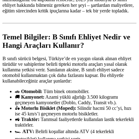
ehliyet hakkında bilmeniz gereken her şeyi – şartlardan maliyetlere,
eğitim sürecinden kritik ipuçlarına kadar – tek bir yerde topladık.
Temel Bilgiler: B Sınıfı Ehliyet Nedir ve
Hangi Araçları Kullanır?
B sınıfı sürücü belgesi, Türkiye’de en yaygın olarak alınan ehliyet
türüdür ve sahiplerine belirli tipteki motorlu araçları yasal olarak
kullanma yetkisi verir. Sanılanın aksine, B sınıfı ehliyet sadece
otomobil kullanmaktan çok daha fazlasını kapsar. Bu ehliyetle
kullanabileceğiniz araçlar şunlardır:
🚗
Otomobil:
Tüm binek otomobiller.
🚚
Kamyonet:
Azami yüklü ağırlığı 3.500 kilogramı
geçmeyen kamyonetler (Doblo, Caddy, Transit vb.).
🛵
Motorlu Bisiklet (Moped):
Silindir hacmi 50 cc’yi, hızı
ise 45 km/s’i geçmeyen motorlu bisikletler.
🚜
Traktör:
Tarımsal faaliyetlerde kullanılan lastik tekerlekli
traktörler.
🏎️
ATV:
Belirli koşullar altında ATV (4 tekerlekli
motosiklet) kullanma yetkisi verir.