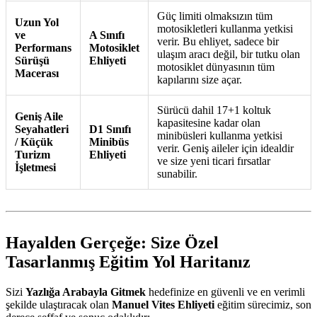
Güç limiti olmaksızın tüm
Uzun Yol
motosikletleri kullanma yetkisi
ve
A Sınıfı
verir. Bu ehliyet, sadece bir
Performans
Motosiklet
ulaşım aracı değil, bir tutku olan
Sürüşü
Ehliyeti
motosiklet dünyasının tüm
Macerası
kapılarını size açar.
Sürücü dahil 17+1 koltuk
Geniş Aile
kapasitesine kadar olan
Seyahatleri
D1 Sınıfı
minibüsleri kullanma yetkisi
/ Küçük
Minibüs
verir. Geniş aileler için idealdir
Turizm
Ehliyeti
ve size yeni ticari fırsatlar
İşletmesi
sunabilir.
Hayalden Gerçeğe: Size Özel
Tasarlanmış Eğitim Yol Haritanız
Sizi
Yazlığa Arabayla Gitmek
hedefinize en güvenli ve en verimli
şekilde ulaştıracak olan
Manuel Vites Ehliyeti
eğitim sürecimiz, son