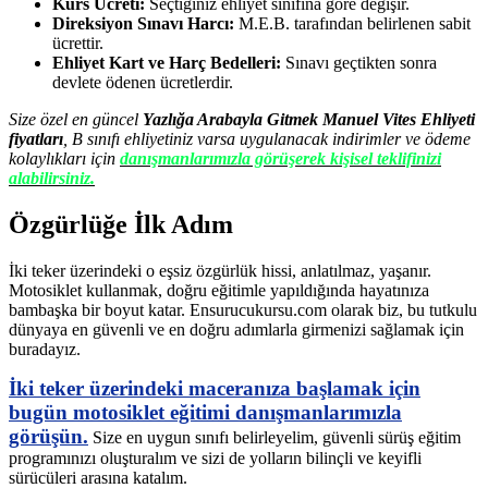
Kurs Ücreti:
Seçtiğiniz ehliyet sınıfına göre değişir.
Direksiyon Sınavı Harcı:
M.E.B. tarafından belirlenen sabit
ücrettir.
Ehliyet Kart ve Harç Bedelleri:
Sınavı geçtikten sonra
devlete ödenen ücretlerdir.
Size özel en güncel
Yazlığa Arabayla Gitmek Manuel Vites Ehliyeti
fiyatları
, B sınıfı ehliyetiniz varsa uygulanacak indirimler ve ödeme
kolaylıkları için
danışmanlarımızla görüşerek kişisel teklifinizi
alabilirsiniz.
Özgürlüğe İlk Adım
İki teker üzerindeki o eşsiz özgürlük hissi, anlatılmaz, yaşanır.
Motosiklet kullanmak, doğru eğitimle yapıldığında hayatınıza
bambaşka bir boyut katar. Ensurucukursu.com olarak biz, bu tutkulu
dünyaya en güvenli ve en doğru adımlarla girmenizi sağlamak için
buradayız.
İki teker üzerindeki maceranıza başlamak için
bugün motosiklet eğitimi danışmanlarımızla
görüşün.
Size en uygun sınıfı belirleyelim, güvenli sürüş eğitim
programınızı oluşturalım ve sizi de yolların bilinçli ve keyifli
sürücüleri arasına katalım.