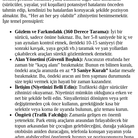
(sürücüler, yayalar, yol koşulları) potansiyel hatalarını önceden
tahmin edip, kendinizi bu hatalardan koruyacak şekilde pozisyon
almaktır. Bu, “Her an her şey olabilir” zihniyetini benimsemektir.
İşte temel prensipleri:
Gözlem ve Farkındalık (360 Derece Tarama):
İyi bir
sürücü, sadece önüne bakmaz. Bu, her 5-8 saniyede bir iç ve
yan aynaları kontrol etmek, ilerideki 10-15 saniyeyi (bir
sonraki kavşak, yaya geçidi vb.) taramak ve yan yollardan
çıkabilecek araçları sürekli gözlemlemek demektir.
Alan Yönetimi (Güvenli Boşluk):
Aracınızın etrafında her
zaman bir “kaçış alanı” bırakmaktır. Bunun en bilinen kuralı,
öndeki araçla aranızda en az
“3 Saniye Kuralı”
kadar mesafe
bırakmaktır. Bu, öndeki aracın ani fren yapması durumunda
size tepki vermek için hayati bir zaman kazandırır.
İletişim (Niyetinizi Belli Edin):
Trafikteki diğer sürücüler
zihninizi okuyamaz. Niyetinizi mümkün olduğunca erken ve
net bir şekilde belli edin. Sinyallerinizi dönüşten veya şerit
değiştirmeden çok önce kullanın, gerektiğinde kısa bir
selektör veya korna ile uyarıda bulunun, göz teması kurun.
Öngörü (Trafik Falcılığı):
Zamanla gelişen en önemli
yetenektir. Park etmiş araçların arasından fırlayabilecek bir
topun arkasından bir çocuğun gelebileceğini, durağa yaklaşan
otobüsün aniden duracağını, telefonla konuşan yayanın yola
adım atabileceğini öngörerek hızınızı ve pozisyonunuzu buna