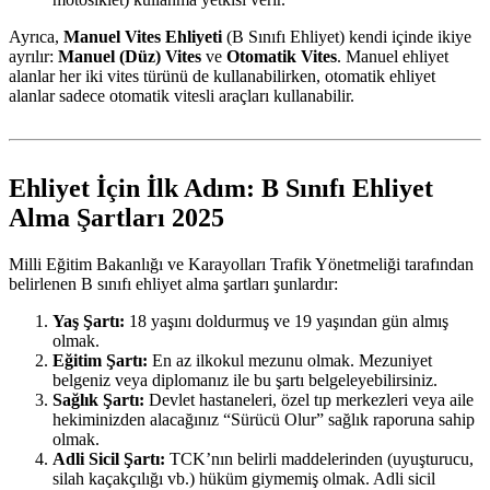
Ayrıca,
Manuel Vites Ehliyeti
(B Sınıfı Ehliyet) kendi içinde ikiye
ayrılır:
Manuel (Düz) Vites
ve
Otomatik Vites
. Manuel ehliyet
alanlar her iki vites türünü de kullanabilirken, otomatik ehliyet
alanlar sadece otomatik vitesli araçları kullanabilir.
Ehliyet İçin İlk Adım: B Sınıfı Ehliyet
Alma Şartları 2025
Milli Eğitim Bakanlığı ve Karayolları Trafik Yönetmeliği tarafından
belirlenen B sınıfı ehliyet alma şartları şunlardır:
Yaş Şartı:
18 yaşını doldurmuş ve 19 yaşından gün almış
olmak.
Eğitim Şartı:
En az ilkokul mezunu olmak. Mezuniyet
belgeniz veya diplomanız ile bu şartı belgeleyebilirsiniz.
Sağlık Şartı:
Devlet hastaneleri, özel tıp merkezleri veya aile
hekiminizden alacağınız “Sürücü Olur” sağlık raporuna sahip
olmak.
Adli Sicil Şartı:
TCK’nın belirli maddelerinden (uyuşturucu,
silah kaçakçılığı vb.) hüküm giymemiş olmak. Adli sicil