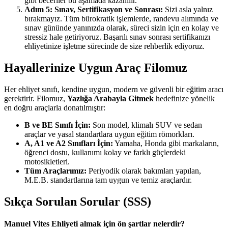
gibi beceriler bu aşamada kazanılır.
Adım 5: Sınav, Sertifikasyon ve Sonrası:
Sizi asla yalnız
bırakmayız. Tüm bürokratik işlemlerde, randevu alımında ve
sınav gününde yanınızda olarak, süreci sizin için en kolay ve
stressiz hale getiriyoruz. Başarılı sınav sonrası sertifikanızı
ehliyetinize işletme sürecinde de size rehberlik ediyoruz.
Hayallerinize Uygun Araç Filomuz
Her ehliyet sınıfı, kendine uygun, modern ve güvenli bir eğitim aracı
gerektirir. Filomuz,
Yazlığa Arabayla Gitmek
hedefinize yönelik
en doğru araçlarla donatılmıştır:
B ve BE Sınıfı İçin:
Son model, klimalı SUV ve sedan
araçlar ve yasal standartlara uygun eğitim römorkları.
A, A1 ve A2 Sınıfları İçin:
Yamaha, Honda gibi markaların,
öğrenci dostu, kullanımı kolay ve farklı güçlerdeki
motosikletleri.
Tüm Araçlarımız:
Periyodik olarak bakımları yapılan,
M.E.B. standartlarına tam uygun ve temiz araçlardır.
Sıkça Sorulan Sorular (SSS)
Manuel Vites Ehliyeti almak için ön şartlar nelerdir?