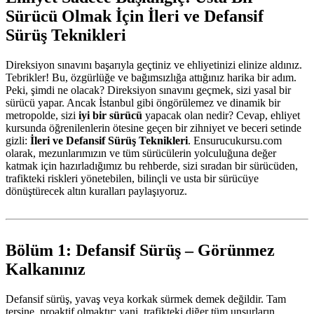
Sürücü Olmak İçin İleri ve Defansif
Sürüş Teknikleri
Direksiyon sınavını başarıyla geçtiniz ve ehliyetinizi elinize aldınız.
Tebrikler! Bu, özgürlüğe ve bağımsızlığa attığınız harika bir adım.
Peki, şimdi ne olacak? Direksiyon sınavını geçmek, sizi yasal bir
sürücü yapar. Ancak İstanbul gibi öngörülemez ve dinamik bir
metropolde, sizi
iyi bir sürücü
yapacak olan nedir? Cevap, ehliyet
kursunda öğrenilenlerin ötesine geçen bir zihniyet ve beceri setinde
gizli:
İleri ve Defansif Sürüş Teknikleri
. Ensurucukursu.com
olarak, mezunlarımızın ve tüm sürücülerin yolculuğuna değer
katmak için hazırladığımız bu rehberde, sizi sıradan bir sürücüden,
trafikteki riskleri yönetebilen, bilinçli ve usta bir sürücüye
dönüştürecek altın kuralları paylaşıyoruz.
Bölüm 1: Defansif Sürüş – Görünmez
Kalkanınız
Defansif sürüş, yavaş veya korkak sürmek demek değildir. Tam
tersine, proaktif olmaktır; yani, trafikteki diğer tüm unsurların