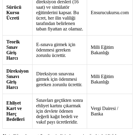
direksiyon dersleri (16
Sürücü
saat) ve simülatör
Kursu
eğitimlerini kapsar. Bu
Ensurucukursu.com
Ücreti
ücret, her ilin valiliği
tarafından belirlenen
taban fiyattan az olamaz.
Teorik
E-sınava girmek için
Sınav
Milli Eğitim
ödenmesi gereken
Giriş
Bakanlığı
zorunlu ücrettir.
Harcı
Direksiyon
Direksiyon sınavına
Sınavı
Milli Eğitim
girmek için ödenmesi
Giriş
Bakanlığı
gereken zorunlu ücrettir.
Harcı
Sınavları geçtikten sonra
Ehliyet
ehliyet kartını çıkarmak
Kart ve
Vergi Dairesi /
için devlete ödenen
Harç
Banka
değerli kağıt bedeli ve
Bedelleri
vakıf payı ücretleridir.