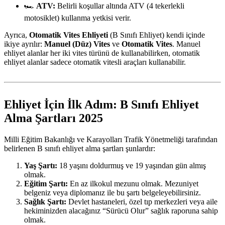
🏎️
ATV:
Belirli koşullar altında ATV (4 tekerlekli
motosiklet) kullanma yetkisi verir.
Ayrıca,
Otomatik Vites Ehliyeti
(B Sınıfı Ehliyet) kendi içinde
ikiye ayrılır:
Manuel (Düz) Vites
ve
Otomatik Vites
. Manuel
ehliyet alanlar her iki vites türünü de kullanabilirken, otomatik
ehliyet alanlar sadece otomatik vitesli araçları kullanabilir.
Ehliyet İçin İlk Adım: B Sınıfı Ehliyet
Alma Şartları 2025
Milli Eğitim Bakanlığı ve Karayolları Trafik Yönetmeliği tarafından
belirlenen B sınıfı ehliyet alma şartları şunlardır:
Yaş Şartı:
18 yaşını doldurmuş ve 19 yaşından gün almış
olmak.
Eğitim Şartı:
En az ilkokul mezunu olmak. Mezuniyet
belgeniz veya diplomanız ile bu şartı belgeleyebilirsiniz.
Sağlık Şartı:
Devlet hastaneleri, özel tıp merkezleri veya aile
hekiminizden alacağınız “Sürücü Olur” sağlık raporuna sahip
olmak.