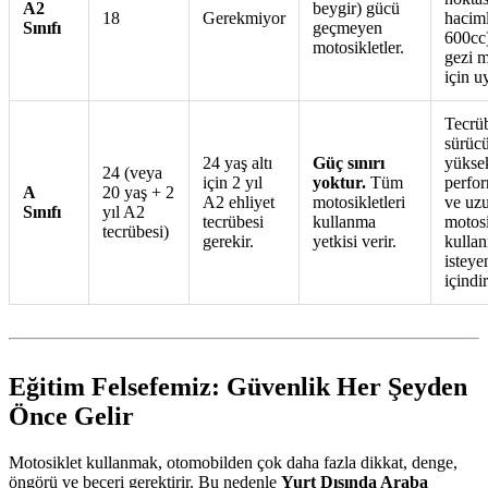
A2
beygir) gücü
18
Gerekmiyor
haciml
Sınıfı
geçmeyen
600cc
motosikletler.
gezi m
için u
Tecrüb
sürücü
24 yaş altı
Güç sınırı
yükse
24 (veya
için 2 yıl
yoktur.
Tüm
perfor
A
20 yaş + 2
A2 ehliyet
motosikletleri
ve uz
Sınıfı
yıl A2
tecrübesi
kullanma
motosi
tecrübesi)
gerekir.
yetkisi verir.
kulla
isteye
içindir
Eğitim Felsefemiz: Güvenlik Her Şeyden
Önce Gelir
Motosiklet kullanmak, otomobilden çok daha fazla dikkat, denge,
öngörü ve beceri gerektirir. Bu nedenle
Yurt Dışında Araba