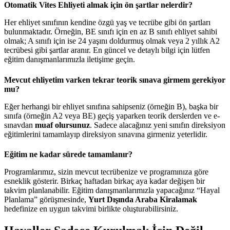
Otomatik Vites Ehliyeti almak için ön şartlar nelerdir?
Her ehliyet sınıfının kendine özgü yaş ve tecrübe gibi ön şartları
bulunmaktadır. Örneğin, BE sınıfı için en az B sınıfı ehliyet sahibi
olmak; A sınıfı için ise 24 yaşını doldurmuş olmak veya 2 yıllık A2
tecrübesi gibi şartlar aranır. En güncel ve detaylı bilgi için lütfen
eğitim danışmanlarımızla iletişime geçin.
Mevcut ehliyetim varken tekrar teorik sınava girmem gerekiyor
mu?
Eğer herhangi bir ehliyet sınıfına sahipseniz (örneğin B), başka bir
sınıfa (örneğin A2 veya BE) geçiş yaparken teorik derslerden ve e-
sınavdan
muaf olursunuz
. Sadece alacağınız yeni sınıfın direksiyon
eğitimlerini tamamlayıp direksiyon sınavına girmeniz yeterlidir.
Eğitim ne kadar sürede tamamlanır?
Programlarımız, sizin mevcut tecrübenize ve programınıza göre
esneklik gösterir. Birkaç haftadan birkaç aya kadar değişen bir
takvim planlanabilir. Eğitim danışmanlarımızla yapacağınız “Hayal
Planlama” görüşmesinde,
Yurt Dışında Araba Kiralamak
hedefinize en uygun takvimi birlikte oluşturabilirsiniz.