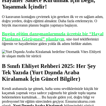
Hayaller Sadece Kurulmak İçin Değil,
Yaşanmak İçindir!
O karavanın kontağını çevirmek için gereken ilk ve en sağlam adım,
doğru yerden, doğru eğitimi almaktır. Daha fazla ertelemeyin. O
büyük maceranın planını bugün yapmaya başlayın.
Bugün eğitim danışmanlarımızla ücretsiz bir “Hayal
Planlama Görüşmesi” planlayın
, size özel tekliflerimizi
öğrenin ve hayallerinize giden yolda ilk adımı birlikte atalım.
B Sınıfı Ehliyet Rehberi 2025: Her Şey
Tek Yazıda (Yurt Dışında Araba
Kiralamak İçin Güncel Bilgiler)
Kendi arabanızla işe gitmek, hafta sonu sevdiklerinizle küçük bir
kaçamak yapmak veya sadece yağmurlu bir günde toplu taşıma
beklemekten kurtulmak… Bu hayale giden yol, doğru bilgi ve
profesyonel bir eğitim sürecinden geçiyor. Ensurucukursu.com
olarak,
Yurt Dışında Araba Kiralamak
bölgesindeki sürücü