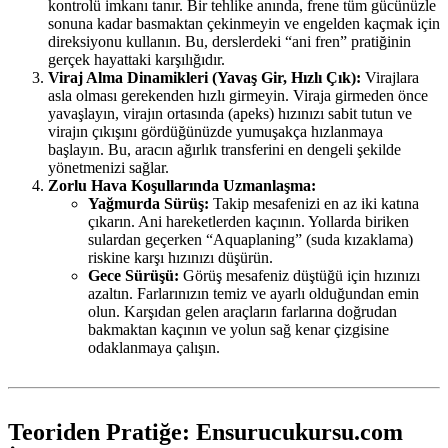
kontrolü imkanı tanır. Bir tehlike anında, frene tüm gücünüzle
sonuna kadar basmaktan çekinmeyin ve engelden kaçmak için
direksiyonu kullanın. Bu, derslerdeki “ani fren” pratiğinin
gerçek hayattaki karşılığıdır.
Viraj Alma Dinamikleri (Yavaş Gir, Hızlı Çık):
Virajlara
asla olması gerekenden hızlı girmeyin. Viraja girmeden önce
yavaşlayın, virajın ortasında (apeks) hızınızı sabit tutun ve
virajın çıkışını gördüğünüzde yumuşakça hızlanmaya
başlayın. Bu, aracın ağırlık transferini en dengeli şekilde
yönetmenizi sağlar.
Zorlu Hava Koşullarında Uzmanlaşma:
Yağmurda Sürüş:
Takip mesafenizi en az iki katına
çıkarın. Ani hareketlerden kaçının. Yollarda biriken
sulardan geçerken “Aquaplaning” (suda kızaklama)
riskine karşı hızınızı düşürün.
Gece Sürüşü:
Görüş mesafeniz düştüğü için hızınızı
azaltın. Farlarınızın temiz ve ayarlı olduğundan emin
olun. Karşıdan gelen araçların farlarına doğrudan
bakmaktan kaçının ve yolun sağ kenar çizgisine
odaklanmaya çalışın.
Teoriden Pratiğe: Ensurucukursu.com