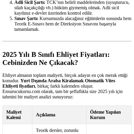
Adli Sicil Şartı:
TCK’nın belirli maddelerinden (uyuşturucu,
silah kaçakçılığı vb.) hüküm giymemiş olmak. Adli sicil
kaydınız e-devlet üzerinden kontrol edilir.
Sınav Şartı:
Kursumuzda alacağınız eğitimlerin sonunda hem
Teorik E-Sınavı hem de Direksiyon Sınavını başarıyla
tamamlamak.
2025 Yılı B Sınıfı Ehliyet Fiyatları:
Cebinizden Ne Çıkacak?
Ehliyet almanın toplam maliyeti, birçok adayın en çok merak ettiği
konudur.
Yurt Dışında Araba Kiralamak Otomatik Vites
Ehliyeti fiyatları
, birkaç farklı kalemden oluşur.
Ensurucukursu.com olarak, tam bir şeffaflıkla size 2025 yılı için
tahmini bir maliyet analizi sunuyoruz:
Maliyet
Ödeme Yapılan
Açıklama
Kalemi
Kurum
Teorik dersler, zorunlu