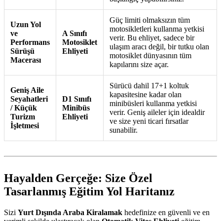
Güç limiti olmaksızın tüm
Uzun Yol
motosikletleri kullanma yetkisi
ve
A Sınıfı
verir. Bu ehliyet, sadece bir
Performans
Motosiklet
ulaşım aracı değil, bir tutku olan
Sürüşü
Ehliyeti
motosiklet dünyasının tüm
Macerası
kapılarını size açar.
Sürücü dahil 17+1 koltuk
Geniş Aile
kapasitesine kadar olan
Seyahatleri
D1 Sınıfı
minibüsleri kullanma yetkisi
/ Küçük
Minibüs
verir. Geniş aileler için idealdir
Turizm
Ehliyeti
ve size yeni ticari fırsatlar
İşletmesi
sunabilir.
Hayalden Gerçeğe: Size Özel
Tasarlanmış Eğitim Yol Haritanız
Sizi
Yurt Dışında Araba Kiralamak
hedefinize en güvenli ve en