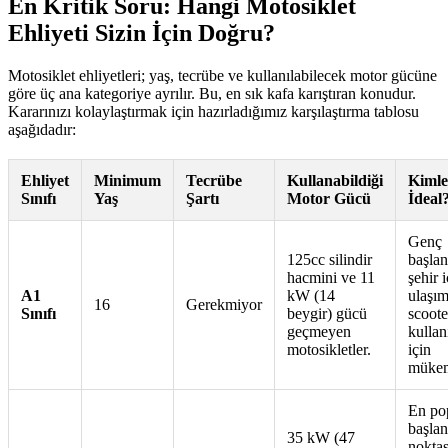
En Kritik Soru: Hangi Motosiklet
Ehliyeti Sizin İçin Doğru?
Motosiklet ehliyetleri; yaş, tecrübe ve kullanılabilecek motor gücüne
göre üç ana kategoriye ayrılır. Bu, en sık kafa karıştıran konudur.
Kararınızı kolaylaştırmak için hazırladığımız karşılaştırma tablosu
aşağıdadır:
Ehliyet
Minimum
Tecrübe
Kullanabildiği
Kimle
Sınıfı
Yaş
Şartı
Motor Gücü
İdeal
Genç
125cc silindir
başlan
hacmini ve 11
şehir i
A1
kW (14
ulaşım
16
Gerekmiyor
Sınıfı
beygir) gücü
scoote
geçmeyen
kullanı
motosikletler.
için
mükem
En po
başlan
35 kW (47
noktas