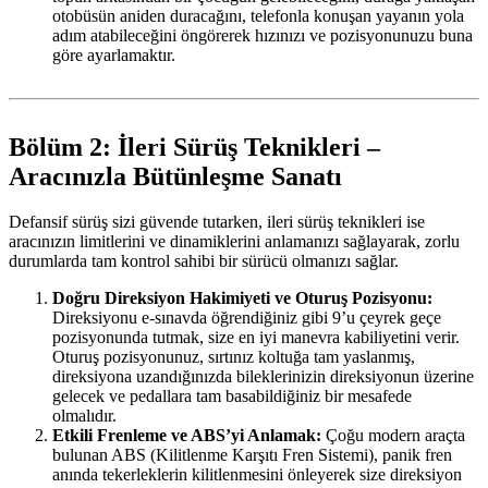
otobüsün aniden duracağını, telefonla konuşan yayanın yola
adım atabileceğini öngörerek hızınızı ve pozisyonunuzu buna
göre ayarlamaktır.
Bölüm 2: İleri Sürüş Teknikleri –
Aracınızla Bütünleşme Sanatı
Defansif sürüş sizi güvende tutarken, ileri sürüş teknikleri ise
aracınızın limitlerini ve dinamiklerini anlamanızı sağlayarak, zorlu
durumlarda tam kontrol sahibi bir sürücü olmanızı sağlar.
Doğru Direksiyon Hakimiyeti ve Oturuş Pozisyonu:
Direksiyonu e-sınavda öğrendiğiniz gibi 9’u çeyrek geçe
pozisyonunda tutmak, size en iyi manevra kabiliyetini verir.
Oturuş pozisyonunuz, sırtınız koltuğa tam yaslanmış,
direksiyona uzandığınızda bileklerinizin direksiyonun üzerine
gelecek ve pedallara tam basabildiğiniz bir mesafede
olmalıdır.
Etkili Frenleme ve ABS’yi Anlamak:
Çoğu modern araçta
bulunan ABS (Kilitlenme Karşıtı Fren Sistemi), panik fren
anında tekerleklerin kilitlenmesini önleyerek size direksiyon