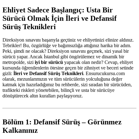
Ehliyet Sadece Başlangıç: Usta Bir
Sürücü Olmak İçin İleri ve Defansif
Sürüş Teknikleri
Direksiyon sınavını başarıyla geçtiniz ve ehliyetinizi elinize aldınız.
Tebrikler! Bu, özgürlüğe ve bağımsızlığa attığınız harika bir adım.
Peki, şimdi ne olacak? Direksiyon sınavını geçmek, sizi yasal bir
sürücü yapar. Ancak İstanbul gibi öngörülemez ve dinamik bir
metropolde, sizi
iyi bir sürücü
yapacak olan nedir? Cevap, ehliyet
kursunda öğrenilenlerin ötesine geçen bir zihniyet ve beceri setinde
gizli:
İleri ve Defansif Sürüş Teknikleri
. Ensurucukursu.com
olarak, mezunlarımızın ve tüm sürücülerin yolculuğuna değer
katmak için hazırladığımız bu rehberde, sizi sıradan bir sürücüden,
trafikteki riskleri yönetebilen, bilinçli ve usta bir sürücüye
dönüştürecek altın kuralları paylaşıyoruz.
Bölüm 1: Defansif Sürüş – Görünmez
Kalkanınız