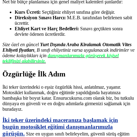
Net bir bütçe planlaması için genel maliyet kalemleri şunlardır:
Kurs Ücreti:
Seçtiğiniz ehliyet sınıfına göre değişir.
Direksiyon Sınavı Harcı:
M.E.B. tarafından belirlenen sabit
ücrettir.
Ehliyet Kart ve Harç Bedelleri:
Sınavı geçtikten sonra
devlete ödenen ücretlerdir.
Size özel en güncel
Yurt Dışında Araba Kiralamak Otomatik Vites
Ehliyeti fiyatları
, B sınıfı ehliyetiniz varsa uygulanacak indirimler ve
ödeme kolaylıkları için
danışmanlarımızla görüşerek kişisel
teklifinizi alabilirsiniz.
Özgürlüğe İlk Adım
İki teker üzerindeki o eşsiz özgürlük hissi, anlatılmaz, yaşanır.
Motosiklet kullanmak, doğru eğitimle yapıldığında hayatınıza
bambaşka bir boyut katar. Ensurucukursu.com olarak biz, bu tutkulu
dünyaya en güvenli ve en doğru adımlarla girmenizi sağlamak için
buradayız.
İki teker üzerindeki maceranıza başlamak için
bugün motosiklet eğitimi danışmanlarımızla
görüşün.
Size en uygun sınıfı belirleyelim, güvenli sürüş eğitim