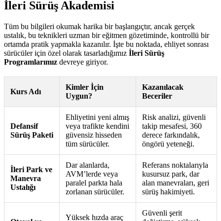
İleri Sürüş Akademisi
Tüm bu bilgileri okumak harika bir başlangıçtır, ancak gerçek
ustalık, bu teknikleri uzman bir eğitmen gözetiminde, kontrollü bir
ortamda pratik yapmakla kazanılır. İşte bu noktada, ehliyet sonrası
sürücüler için özel olarak tasarladığımız
İleri Sürüş
Programlarımız
devreye giriyor.
Kimler İçin
Kazanılacak
Kurs Adı
Uygun?
Beceriler
Ehliyetini yeni almış
Risk analizi, güvenli
Defansif
veya trafikte kendini
takip mesafesi, 360
Sürüş Paketi
güvensiz hisseden
derece farkındalık,
tüm sürücüler.
öngörü yeteneği.
Dar alanlarda,
Referans noktalarıyla
İleri Park ve
AVM’lerde veya
kusursuz park, dar
Manevra
paralel parkta hala
alan manevraları, geri
Ustalığı
zorlanan sürücüler.
sürüş hakimiyeti.
Güvenli şerit
Yüksek hızda araç