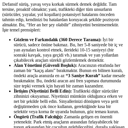
Defansif sürüş, yavaş veya korkak sürmek demek değildir. Tam
tersine, proaktif olmaktır; yani, trafikteki diğer tüm unsurların
(sürücüler, yayalar, yol koşulları) potansiyel hatalarını önceden
tahmin edip, kendinizi bu hatalardan koruyacak şekilde pozisyon
almaktır. Bu, “Her an her şey olabilir” zihniyetini benimsemektir.
İşte temel prensipleri:
Gözlem ve Farkındalık (360 Derece Tarama):
İyi bir
sürücü, sadece önüne bakmaz. Bu, her 5-8 saniyede bir iç ve
yan aynaları kontrol etmek, ilerideki 10-15 saniyeyi (bir
sonraki kavşak, yaya geçidi vb.) taramak ve yan yollardan
çıkabilecek araçları sürekli gözlemlemek demektir.
Alan Yönetimi (Güvenli Boşluk):
Aracınızın etrafında her
zaman bir “kaçış alanı” bırakmaktır. Bunun en bilinen kuralı,
öndeki araçla aranızda en az
“3 Saniye Kuralı”
kadar mesafe
bırakmaktır. Bu, öndeki aracın ani fren yapması durumunda
size tepki vermek için hayati bir zaman kazandırır.
İletişim (Niyetinizi Belli Edin):
Trafikteki diğer sürücüler
zihninizi okuyamaz. Niyetinizi mümkün olduğunca erken ve
net bir şekilde belli edin. Sinyallerinizi dönüşten veya şerit
değiştirmeden çok önce kullanın, gerektiğinde kısa bir
selektör veya korna ile uyarıda bulunun, göz teması kurun.
Öngörü (Trafik Falcılığı):
Zamanla gelişen en önemli
yetenektir. Park etmiş araçların arasından fırlayabilecek bir
topun arkasından bir çocuğun gelebileceğini, durağa yaklaşan