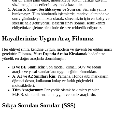
dar bir alana park etme, motosikletle yoğun trafikte güvenli
süzülme gibi beceriler bu aşamada kazanılır.
Adım 5: Sınav, Sertifikasyon ve Sonrası:
Sizi asla yalnız
bırakmayız. Tüm bürokratik işlemlerde, randevu alımında ve
sınav gününde yanınızda olarak, süreci sizin için en kolay ve
stressiz hale getiriyoruz. Başarılı sınav sonrası sertifikanızı
ehliyetinize işletme sürecinde de size rehberlik ediyoruz.
Hayallerinize Uygun Araç Filomuz
Her ehliyet sınıfı, kendine uygun, modern ve güvenli bir eğitim aracı
gerektirir. Filomuz,
Yurt Dışında Araba Kiralamak
hedefinize
yönelik en doğru araçlarla donatılmıştır:
B ve BE Sınıfı İçin:
Son model, klimalı SUV ve sedan
araçlar ve yasal standartlara uygun eğitim römorkları.
A, A1 ve A2 Sınıfları İçin:
Yamaha, Honda gibi markaların,
öğrenci dostu, kullanımı kolay ve farklı güçlerdeki
motosikletleri.
Tüm Araçlarımız:
Periyodik olarak bakımları yapılan,
M.E.B. standartlarına tam uygun ve temiz araçlardır.
Sıkça Sorulan Sorular (SSS)