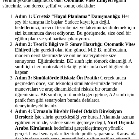
verimli şekilde ulaştıracak olan
Otomatik Vites Ehliyeti
eğitim
sürecimiz, son derece şeffaf ve sonuç odaklıdır:
Adım 1: Ücretsiz “Hayal Planlama” Danışmanlığı:
Her
şey bir tanışma ile başlar. Sadece kayıt için değil,
hedeflerinizi, mevcut tecrübenizi ve takviminizi dinlemek için
sizi kursumuza davet ediyoruz. Bu görüşmede, size özel bir
eğitim planı ve yol haritası çıkarıyoruz.
Adım 2: Teorik Bilgi ve E-Sınav Hazırlığı:
Otomatik Vites
Ehliyeti
için gerekli olan tüm güncel M.E.B. müfredatını,
modern dersliklerimizde ve online materyallerle size
sunuyoruz. Eğitimlerimiz, BE sınıfı için römork dinamiği, A
sınıfı için ileri motosiklet tekniği gibi sınıfa özel bilgileri de
kapsar.
Adım 3: Simülatörde Risksiz Ön Pratik:
Gerçek araca
geçmeden önce, son teknoloji simülatörlerimizde temel
manevraları ve araç dinamiklerini risksiz bir ortamda
öğrenirsiniz. BE sınıfı için römorkla geri gelme, A2 sınıfı için
panik fren gibi senaryoları burada defalarca
deneyimleyebilirsiniz.
Adım 4: Uzmanla Birebir Hedef Odaklı Direksiyon
Dersleri:
İşte sihrin gerçekleştiği yer burası! Alanında uzman
eğitmenlerimizle, sadece sınavı geçmeye değil,
Yurt Dışında
Araba Kiralamak
hedefinizi gerçekleştirmeye yönelik
gerçek hayat senaryoları üzerinde pratik yaparsınız. Karavanla