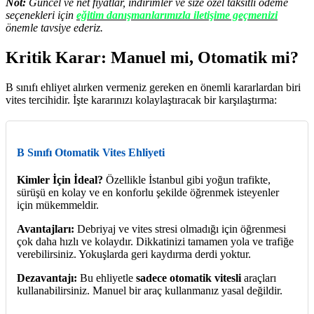
Not:
Güncel ve net fiyatlar, indirimler ve size özel taksitli ödeme
seçenekleri için
eğitim danışmanlarımızla iletişime geçmenizi
önemle tavsiye ederiz.
Kritik Karar: Manuel mi, Otomatik mi?
B sınıfı ehliyet alırken vermeniz gereken en önemli kararlardan biri
vites tercihidir. İşte kararınızı kolaylaştıracak bir karşılaştırma:
B Sınıfı Otomatik Vites Ehliyeti
Kimler İçin İdeal?
Özellikle İstanbul gibi yoğun trafikte,
sürüşü en kolay ve en konforlu şekilde öğrenmek isteyenler
için mükemmeldir.
Avantajları:
Debriyaj ve vites stresi olmadığı için öğrenmesi
çok daha hızlı ve kolaydır. Dikkatinizi tamamen yola ve trafiğe
verebilirsiniz. Yokuşlarda geri kaydırma derdi yoktur.
Dezavantajı:
Bu ehliyetle
sadece otomatik vitesli
araçları
kullanabilirsiniz. Manuel bir araç kullanmanız yasal değildir.