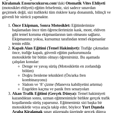
Kiralamak Ensurucukursu.com
‘daki
Otomatik Vites Ehliyeti
(motosiklet ehliyeti) eğitim felsefemiz, sizi sadece sınavdan
geçirmek değil, sizi trafikteki tüm risklere karşı donanımlı, bilinçli ve
güvenli bir sürücü yapmaktır.
Önce Ekipman, Sonra Motosiklet:
Eğitimlerimize
başlamadan önce tüm öğrencilerimizin kask, mont, eldiven
gibi temel koruma ekipmanlarının tam olmasını sağlarız.
Ekipmanınız yoksa, kursumuz tarafından temel ekipmanlar
temin edilir.
Kapalı Alan Eğitimi (Temel Hakimiyet):
Trafiğe çıkmadan
önce, trafiğe kapalı, güvenli eğitim parkurumuzda
motosikletle bir bütün olmayı öğrenirsiniz. Bu aşamada
çalışılan konular:
Denge ve yavaş sürüş (Motosikletin en zorlandığı
bölüm)
Doğru frenleme teknikleri (Ön/arka fren
kombinasyonu)
Slalom ve ‘8’ çizme (Manevra kabiliyetini artırma)
Engelden kaçma ve panik fren senaryoları
Akan Trafik Eğitimi (Gerçek Dünya):
Temel hakimiyeti
kazandıktan sonra, uzman eğitmenimizle birlikte gerçek trafik
koşullarında sürüş yaparsınız. Eğitmenimiz sizi başka bir
motosikletle veya araçla takip eder, böylece
Yurt Dışında
Araba Kiralamak
sınav güzergahı üzerinde gerçek dünya