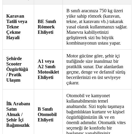
B sınıfı aracınıza 750 kg üzeri
Karavan
yüke sahip römork (karavan,
Tatili veya
BE Sınıfı
tekne, at karavanı vb.) takarak
Tekne
Römork
yasal olarak kullanmanızı sağlar.
Çekme
Ehliyeti
Manevra kabiliyetinizi
Hayali
geliştirerek sizi bu büyük
kombinasyonun ustası yapar.
Motor gücüne göre, şehir içi
Şehirde
A1 veya
trafiğinde size inanılmaz bir
Scooter
A2 Sınıfı
pratiklik sunar. Dar alanlardan
Özgürlüğü
Motosiklet
geçme, denge ve defansif sürüş
/ Pratik
Ehliyeti
becerilerinizi en üst seviyeye
Ulaşım
çıkarır.
Otomobil ve kamyonet
kullanabilmenin temel
İlk Arabanı
anahtarıdır. Sizi toplu taşımaya
Satın
B Sınıfı
bağımlılıktan kurtarır ve kişisel
Almak /
Otomobil
özgürlüğünüzün ilk ve en
Şehir İçi
Ehliyeti
önemli adımıdır. Otomatik vites
Bağımsızlık
seçeneği ile konforlu bir
başlangıç yapabilirsiniz.