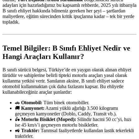
adayları için hazırladığımız bu kapsamlı rehberde, 2025 yılı itibarıyla
B sınıfı ehliyet hakkında bilmeniz gereken her şeyi – şartlardan
maliyetlere, eğitim sürecinden kritik ipuçlarına kadar – tek bir yerde
topladık.
Temel Bilgiler: B Sınıfı Ehliyet Nedir ve
Hangi Araçları Kullanır?
B sınıfı sürücü belgesi, Türkiye’de en yaygın olarak alınan ehliyet
türüdür ve sahiplerine belirli tipteki motorlu araçları yasal olarak
kullanma yetkisi verir. Sanılanın aksine, B sınıfı ehliyet sadece
otomobil kullanmaktan çok daha fazlasını kapsar. Bu ehliyetle
kullanabileceğiniz araçlar şunlardır:
🚗
Otomobil:
Tüm binek otomobiller.
🚚
Kamyonet:
Azami yüklü ağırlığı 3.500 kilogramı
geçmeyen kamyonetler (Doblo, Caddy, Transit vb.).
🛵
Motorlu Bisiklet (Moped):
Silindir hacmi 50 cc’yi, hızı
ise 45 km/s’i geçmeyen motorlu bisikletler.
🚜
Traktör:
Tarımsal faaliyetlerde kullanılan lastik tekerlekli
traktörler.