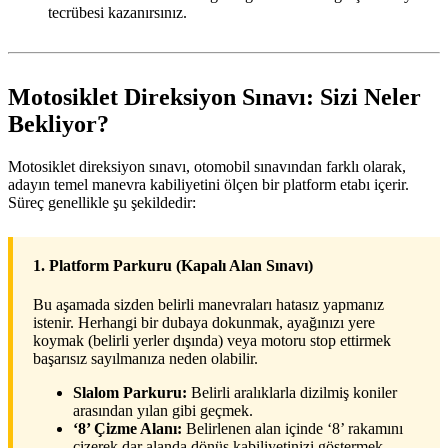
tecrübesi kazanırsınız.
Motosiklet Direksiyon Sınavı: Sizi Neler
Bekliyor?
Motosiklet direksiyon sınavı, otomobil sınavından farklı olarak,
adayın temel manevra kabiliyetini ölçen bir platform etabı içerir.
Süreç genellikle şu şekildedir:
1. Platform Parkuru (Kapalı Alan Sınavı)
Bu aşamada sizden belirli manevraları hatasız yapmanız
istenir. Herhangi bir dubaya dokunmak, ayağınızı yere
koymak (belirli yerler dışında) veya motoru stop ettirmek
başarısız sayılmanıza neden olabilir.
Slalom Parkuru:
Belirli aralıklarla dizilmiş koniler
arasından yılan gibi geçmek.
‘8’ Çizme Alanı:
Belirlenen alan içinde ‘8’ rakamını
çizerek dar alanda dönüş kabiliyetinizi göstermek.