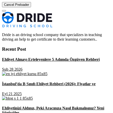
Cancel Preloader
Dride is an driving school company that specializes in teaching
driving an help to get certificate to their learning customers..
Recent Post
Ehliyet Almayı Erteleyenlere 5 Adımda Özgüven Rehberi
Şub 28 2026
İstanbul’da B Sınıfı Ehliyet Rehberi (2026): Fiyatlar ve
Eyl 21 2025
Ehliyetinizi Aldınız, Peki Aracınıza Nasıl Bakmalısınız? Yeni
Sürücüler