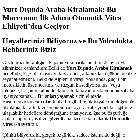
Yurt Dışında Araba Kiralamak: Bu
Maceranın İlk Adımı Otomatik Vites
Ehliyeti’den Geçiyor
Hayallerinizi Biliyoruz ve Bu Yolculukta
Rehberiniz Biziz
Gözlerinizi bir anlığına kapatın ve o harika anı tüm detaylarıyla
zihninizde canlandırın: Belki de
Yurt Dışında Araba Kiralamak
hedefiniz, Ege’nin masmavi koylarında, arkanızda küçük teknenizle
seyahat etmektir. Belki de Alpler’in virajlı yollarında, güçlü bir
motosikletin üzerindesiniz ve rüzgarı hissediyorsunuz. Veya
ailenizle, doğanın kalbinde, konforlu karavanınızda yeni bir sabaha
uyanıyorsunuz… Bu anları yaşamak sizin elinizde.
Ensurucukursu.com olarak biz, bu gibi büyük hayallerin, doğru bir
planlama, kararlılık ve en önemlisi doğru, profesyonel bir eğitimle
ulaşılabilir hedeflere dönüştüğüne inanıyoruz. İşte bu özgürlüğe
açılan kapının yasal ve güvenli anahtarı ise tam olarak
Otomatik
Vites Ehliyeti
‘dir.
Çünkü biliyoruz ki, gerçek özgürlük, sadece istemekle değil, o