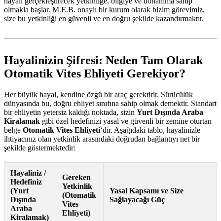
hayali gerçekleştirecek yetkinliğe, bilgiye ve donanıma sahip
olmakla başlar. M.E.B. onaylı bir kurum olarak bizim görevimiz,
size bu yetkinliği en güvenli ve en doğru şekilde kazandırmaktır.
Hayalinizin Şifresi: Neden Tam Olarak
Otomatik Vites Ehliyeti Gerekiyor?
Her büyük hayal, kendine özgü bir araç gerektirir. Sürücülük
dünyasında bu, doğru ehliyet sınıfına sahip olmak demektir. Standart
bir ehliyetin yetersiz kaldığı noktada, sizin
Yurt Dışında Araba
Kiralamak
gibi özel hedefinizi yasal ve güvenli bir zemine oturtan
belge
Otomatik Vites Ehliyeti
‘dir. Aşağıdaki tablo, hayalinizle
ihtiyacınız olan yetkinlik arasındaki doğrudan bağlantıyı net bir
şekilde göstermektedir:
Hayaliniz /
Gereken
Hedefiniz
Yetkinlik
(Yurt
Yasal Kapsamı ve Size
(Otomatik
Dışında
Sağlayacağı Güç
Vites
Araba
Ehliyeti)
Kiralamak)