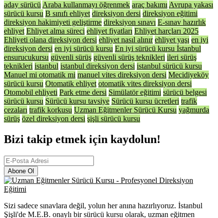
aday sürücü
Araba kullanmayı öğrenmek
araç bakımı
Avrupa yakası
sürücü kursu
B sınıfı ehliyet
direksiyon dersi
direksiyon eğitimi
direksiyon hakimiyeti geliştirme
direksiyon sınavı
E-sınav hazırlık
ehliyet
Ehliyet alma süreci
ehliyet fiyatları
Ehliyet harçları 2025
Ehliyeti olana direksiyon dersi
ehliyet nasıl alınır
ehliyet yaşı
en iyi
direksiyon dersi
en iyi sürücü kursu
En iyi sürücü kursu İstanbul
ensurucukursu
güvenli sürüş
güvenli sürüş teknikleri
ileri sürüş
teknikleri
istanbul
istanbul direksiyon dersi
istanbul sürücü kursu
Manuel mi otomatik mi
manuel vites direksiyon dersi
Mecidiyeköy
sürücü kursu
Otomatik ehliyet
otomatik vites direksiyon dersi
Otomobil ehliyeti
Park etme dersi
Simülatör eğitimi
sürücü belgesi
sürücü kursu
Sürücü kursu tavsiye
Sürücü kursu ücretleri
trafik
cezaları
trafik korkusu
Uzman Eğitmenler Sürücü Kursu
yağmurda
sürüş
özel direksiyon dersi
şişli sürücü kursu
Bizi takip etmek için kaydolun!
Abone Ol
Sizi sadece sınavlara değil, yolun her anına hazırlıyoruz. İstanbul
Şişli'de M.E.B. onaylı bir sürücü kursu olarak, uzman eğitmen