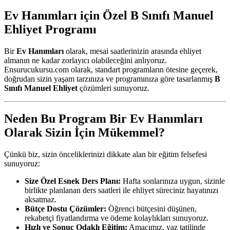
Ev Hanımları için Özel B Sınıfı Manuel
Ehliyet Programı
Bir
Ev Hanımları
olarak, mesai saatlerinizin arasında ehliyet
almanın ne kadar zorlayıcı olabileceğini anlıyoruz.
Ensurucukursu.com olarak, standart programların ötesine geçerek,
doğrudan sizin yaşam tarzınıza ve programınıza göre tasarlanmış
B
Sınıfı Manuel Ehliyet
çözümleri sunuyoruz.
Neden Bu Program Bir Ev Hanımları
Olarak Sizin İçin Mükemmel?
Çünkü biz, sizin önceliklerinizi dikkate alan bir eğitim felsefesi
sunuyoruz:
Size Özel Esnek Ders Planı:
Hafta sonlarınıza uygun, sizinle
birlikte planlanan ders saatleri ile ehliyet süreciniz hayatınızı
aksatmaz.
Bütçe Dostu Çözümler:
Öğrenci bütçesini düşünen,
rekabetçi fiyatlandırma ve ödeme kolaylıkları sunuyoruz.
Hızlı ve Sonuç Odaklı Eğitim:
Amacımız, yaz tatilinde