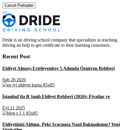
Cancel Preloader
Dride is an driving school company that specializes in teaching
driving an help to get certificate to their learning customers..
Recent Post
Ehliyet Almayı Erteleyenlere 5 Adımda Özgüven Rehberi
Şub 28 2026
İstanbul’da B Sınıfı Ehliyet Rehberi (2026): Fiyatlar ve
Eyl 21 2025
Ehliyetinizi Aldınız, Peki Aracınıza Nasıl Bakmalısınız? Yeni
Sürücüler