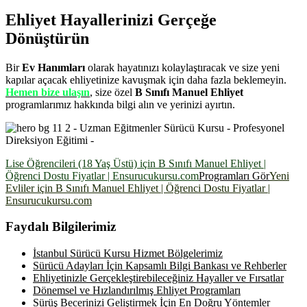
Ehliyet Hayallerinizi Gerçeğe
Dönüştürün
Bir
Ev Hanımları
olarak hayatınızı kolaylaştıracak ve size yeni
kapılar açacak ehliyetinize kavuşmak için daha fazla beklemeyin.
Hemen bize ulaşın
, size özel
B Sınıfı Manuel Ehliyet
programlarımız hakkında bilgi alın ve yerinizi ayırtın.
Lise Öğrencileri (18 Yaş Üstü) için B Sınıfı Manuel Ehliyet |
Öğrenci Dostu Fiyatlar | Ensurucukursu.com
Programları Gör
Yeni
Evliler için B Sınıfı Manuel Ehliyet | Öğrenci Dostu Fiyatlar |
Ensurucukursu.com
Faydalı Bilgilerimiz
İstanbul Sürücü Kursu Hizmet Bölgelerimiz
Sürücü Adayları İçin Kapsamlı Bilgi Bankası ve Rehberler
Ehliyetinizle Gerçekleştirebileceğiniz Hayaller ve Fırsatlar
Dönemsel ve Hızlandırılmış Ehliyet Programları
Sürüş Becerinizi Geliştirmek İçin En Doğru Yöntemler