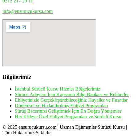
0212 217 29 11
info@ensurucukursu.com
Bilgilerimiz
İstanbul Sürücü Kursu Hizmet Bölgelerimiz
Sürücü Adayları İçin Kapsamlı Bilgi Bankası ve Rehberler
Ehliyetinizle Gerçekleştirebileceğiniz Hayaller ve Fırsatlar
Dönemsel ve Hızlandırılmış Ehliyet Programları
Sürüş Becerinizi Geliştirmek İçin En Doğru Yöntemler
Her Kitleye Özel Ehliyet Programları ve Sürücü Kursu
© 2025
ensurucukursu.com
| Uzman Eğitmenler Sürücü Kursu |
Tüm Haklarımız Saklıdır.