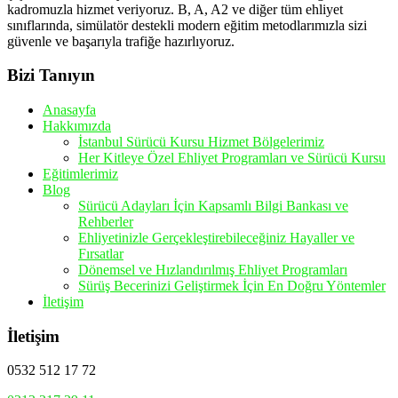
kadromuzla hizmet veriyoruz. B, A, A2 ve diğer tüm ehliyet
sınıflarında, simülatör destekli modern eğitim metodlarımızla sizi
güvenle ve başarıyla trafiğe hazırlıyoruz.
Bizi Tanıyın
Anasayfa
Hakkımızda
İstanbul Sürücü Kursu Hizmet Bölgelerimiz
Her Kitleye Özel Ehliyet Programları ve Sürücü Kursu
Eğitimlerimiz
Blog
Sürücü Adayları İçin Kapsamlı Bilgi Bankası ve
Rehberler
Ehliyetinizle Gerçekleştirebileceğiniz Hayaller ve
Fırsatlar
Dönemsel ve Hızlandırılmış Ehliyet Programları
Sürüş Becerinizi Geliştirmek İçin En Doğru Yöntemler
İletişim
İletişim
0532 512 17 72