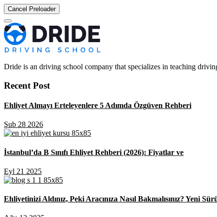
Cancel Preloader
Dride is an driving school company that specializes in teaching driving 
Recent Post
Ehliyet Almayı Erteleyenlere 5 Adımda Özgüven Rehberi
Şub 28 2026
İstanbul’da B Sınıfı Ehliyet Rehberi (2026): Fiyatlar ve
Eyl 21 2025
Ehliyetinizi Aldınız, Peki Aracınıza Nasıl Bakmalısınız? Yeni Sür