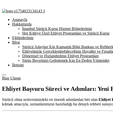
Anasayfa
Hakkımızda
İstanbul Sürücü Kursu Hizmet Bölgelerimiz
Her Kitleye Özel Ehliyet Programları ve Sürücü Kursu
Eğitimlerimiz
Blog
Sürücü Adayları İçin Kapsamlı Bilgi Bankası ve Rehberl
Ehliyetinizle Gerçekleştirebileceğiniz Hayaller ve Fırsatla
Dönemsel ve Hızlandırılmış Ehliyet Programları
Sürüş Becerinizi Geliştirmek İçin En Doğru Yöntemler
İletişim
Bize Ulaşın
Ehliyet Başvuru Süreci ve Adımları: Yeni 
Sürücü olma serüveninizdeki en önemli adımlardan biri olan
Ehliyet 
kılmak amacıyla, uzmanlarımızın hazırladığı bu detaylı rehberi sunuy