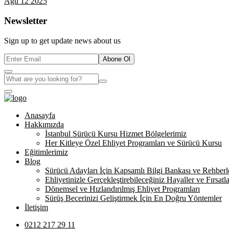
Ağu 12 2025
Newsletter
Sign up to get update news about us
Abone Ol
Anasayfa
Hakkımızda
İstanbul Sürücü Kursu Hizmet Bölgelerimiz
Her Kitleye Özel Ehliyet Programları ve Sürücü Kursu
Eğitimlerimiz
Blog
Sürücü Adayları İçin Kapsamlı Bilgi Bankası ve Rehberl
Ehliyetinizle Gerçekleştirebileceğiniz Hayaller ve Fırsatla
Dönemsel ve Hızlandırılmış Ehliyet Programları
Sürüş Becerinizi Geliştirmek İçin En Doğru Yöntemler
İletişim
0212 217 29 11