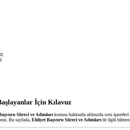
er
r
Başlayanlar İçin Kılavuz
Başvuru Süreci ve Adımları
konusu hakkında aklınızda soru işaretleri 
oruz. Bu sayfada,
Ehliyet Başvuru Süreci ve Adımları
ile ilgili bilme