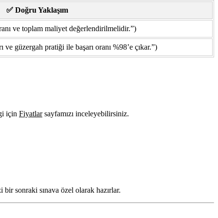
✅ Doğru Yaklaşım
ranı ve toplam maliyet değerlendirilmelidir.”)
ı ve güzergah pratiği ile başarı oranı %98’e çıkar.”)
gi için
Fiyatlar
sayfamızı inceleyebilirsiniz.
 bir sonraki sınava özel olarak hazırlar.