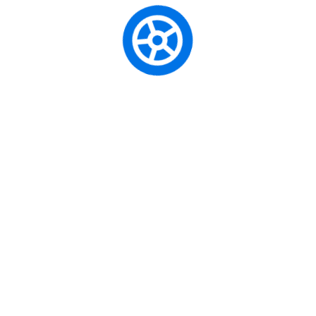
Ehliyet Fiyatları ve Toplam Maliyetler
sürecinde başarılı
olmak ve doğru kararları vermek için dikkat etmeniz gereken
en önemli noktaları aşağıda adım adım listeledik:
Kriter 1: Yasal Uygunluk Ve M.E.B.
Ruhsatı
(Bu alana konuyla ilgili ilk önemli madde hakkında detaylı bir
açıklama gelecek. Örneğin, Sürücü Kursu Seçimi için “Bir
kursun M.E.B. ruhsatlı olmasının neden hayati olduğu,
ruhsatsız kursların riskleri ve bir kursun ruhsatının nasıl
sorgulanabileceği” gibi detaylar.)
Kriter 2: Eğitmen Kadrosu Ve Eğitim
Felsefesi