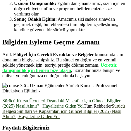
Uzman Danışmanlık:
Eğitim danışmanlarımız, sizin için en
doğru ehliyet sınıfını ve programı belirlemenizde size
yardımcı olur.
Sonuç Odaklı Eğitim:
Amacımız sizi sadece sınavdan
geçirmek değil, bu rehberdeki tüm bilgileri içselleştirmiş,
kendine güvenen bir sürücü yapmaktır.
Bilgiden Eyleme Geçme Zamanı
Artık
Ehliyet İçin Gerekli Evraklar ve Belgeler
konusunda tam
donanımlı bilgiye sahipsiniz. Bu süreci en doğru ve en verimli
şekilde yönetmek için, teoriyi pratiğe dökme zamanı.
Ücretsiz
danışmanlık için hemen bize ulaşın
, uzmanlarımızla tanışın ve
ehliyet yolculuğunuza en doğru adımla başlayın.
Sürücü Kursu Ücretleri Dışındaki Masraflar için Güncel Bilgiler
(2025) Nasıl Alınır? | Hayallerine Giden Yol
Tüm Rehberler
Sürücü
Belgesi Sınıfları ve Kapsamları için Güncel Bilgiler (2025) Nasıl
Alınır? | Hayallerine Giden Yol
Faydalı Bilgilerimiz