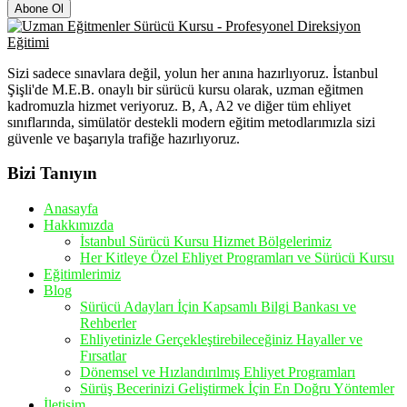
Abone Ol
Sizi sadece sınavlara değil, yolun her anına hazırlıyoruz. İstanbul
Şişli'de M.E.B. onaylı bir sürücü kursu olarak, uzman eğitmen
kadromuzla hizmet veriyoruz. B, A, A2 ve diğer tüm ehliyet
sınıflarında, simülatör destekli modern eğitim metodlarımızla sizi
güvenle ve başarıyla trafiğe hazırlıyoruz.
Bizi Tanıyın
Anasayfa
Hakkımızda
İstanbul Sürücü Kursu Hizmet Bölgelerimiz
Her Kitleye Özel Ehliyet Programları ve Sürücü Kursu
Eğitimlerimiz
Blog
Sürücü Adayları İçin Kapsamlı Bilgi Bankası ve
Rehberler
Ehliyetinizle Gerçekleştirebileceğiniz Hayaller ve
Fırsatlar
Dönemsel ve Hızlandırılmış Ehliyet Programları
Sürüş Becerinizi Geliştirmek İçin En Doğru Yöntemler
İletişim