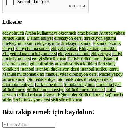
Etiketler
aday sürücü
Araba kullanmayı öğrenmek
araç bakımı
Avrupa yakası
sürücü kursu
B sınıfı ehliyet
direksiyon dersi
direksiyon eğitimi
direksiyon hakimiyeti geliştirme
direksiyon sınavı
E-sınav hazırlık
ehliyet
Ehliyet alma süreci
ehliyet fiyatları
Ehliyet harçları 2025
Ehliyeti olana direksiyon dersi
ehliyet nasıl alınır
ehliyet yaşı
en iyi
direksiyon dersi
en iyi sürücü kursu
En iyi sürücü kursu İstanbul
ensurucukursu
güvenli sürüş
güvenli sürüş teknikleri
ileri sürüş
teknikleri
istanbul
istanbul direksiyon dersi
istanbul sürücü kursu
Manuel mi otomatik mi
manuel vites direksiyon dersi
Mecidiyeköy
sürücü kursu
Otomatik ehliyet
otomatik vites direksiyon dersi
Otomobil ehliyeti
Park etme dersi
Simülatör eğitimi
sürücü belgesi
sürücü kursu
Sürücü kursu tavsiye
Sürücü kursu ücretleri
trafik
cezaları
trafik korkusu
Uzman Eğitmenler Sürücü Kursu
yağmurda
sürüş
özel direksiyon dersi
şişli sürücü kursu
Bizi takip etmek için kaydolun!