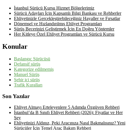
İstanbul Sürücü Kursu Hizmet Bölgelerimiz
Sürücü Adayları İçin Kapsamlı Bilgi Bankası ve Rehberler
Ehliyetinizle Gerçekleştirebileceğiniz Hayaller ve Fırsatlar
Dönemsel ve Hızlandırılmış Ehliyet Programları
Sürüş Becerinizi Geliştirmek İçin En Doğru Yöntemler
Her Kitleye Özel Ehliyet Programları ve Sürücü Kursu
Konular
Başlangıç Sürücüsü
Defansif sürüş
Kategorize edilmemiş
Manuel Sürüş
Şehir içi sürüş
Trafik Kuralları
Son Yazılar
Ehliyet Almayı Erteleyenlere 5 Adımda Özgüven Rehberi
İstanbul’da B Sınıfı Ehliyet Rehberi (2026): Fiyatlar ve Her
Şey
Ehliyetinizi Aldınız, Peki Aracınıza Nasıl Bakmalısınız? Yeni
Sürücüler İçin Temel Araç Bakım Rehberi