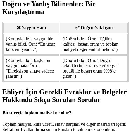
Doğru ve Yanlış Bilinenler: Bir
Karşılaştırma
❌ Yaygın Hata
✅ Doğru Yaklaşım
(Konuyla ilgili yaygın bir
(Doğru bilgi. Örn: “Eğitim
yanlış bilgi. Örn: “En ucuz
kalitesi, başarı oranı ve toplam
kurs en iyisidir.”)
maliyet değerlendirilmelidir.”)
(Konuyla ilgili başka bir
(Doğru bilgi. Örn: “Doğru
yaygın hata. Örn:
tekniklerin tekrarı ve güzergah
“Direksiyon sınavı sadece
pratiği ile başarı oranı %98’e
şanstır.”)
çıkar.”)
Ehliyet İçin Gerekli Evraklar ve Belgeler
Hakkında Sıkça Sorulan Sorular
Bu süreçte toplam maliyet ne olur?
Toplam maliyet, kurs ücreti, sınav harçları ve diğer masrafları içerir.
Şeffaf bir fiyatlandırma sunan kursları tercih etmek önemlidir.