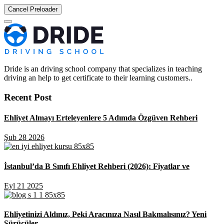
Cancel Preloader
Dride is an driving school company that specializes in teaching
driving an help to get certificate to their learning customers..
Recent Post
Ehliyet Almayı Erteleyenlere 5 Adımda Özgüven Rehberi
Şub 28 2026
İstanbul’da B Sınıfı Ehliyet Rehberi (2026): Fiyatlar ve
Eyl 21 2025
Ehliyetinizi Aldınız, Peki Aracınıza Nasıl Bakmalısınız? Yeni
Sürücüler