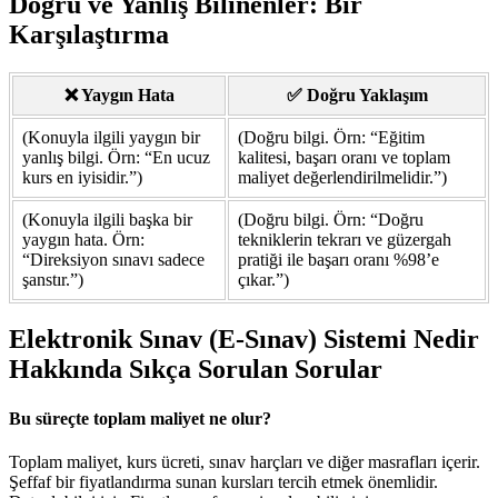
Doğru ve Yanlış Bilinenler: Bir
Karşılaştırma
❌ Yaygın Hata
✅ Doğru Yaklaşım
(Konuyla ilgili yaygın bir
(Doğru bilgi. Örn: “Eğitim
yanlış bilgi. Örn: “En ucuz
kalitesi, başarı oranı ve toplam
kurs en iyisidir.”)
maliyet değerlendirilmelidir.”)
(Konuyla ilgili başka bir
(Doğru bilgi. Örn: “Doğru
yaygın hata. Örn:
tekniklerin tekrarı ve güzergah
“Direksiyon sınavı sadece
pratiği ile başarı oranı %98’e
şanstır.”)
çıkar.”)
Elektronik Sınav (E-Sınav) Sistemi Nedir
Hakkında Sıkça Sorulan Sorular
Bu süreçte toplam maliyet ne olur?
Toplam maliyet, kurs ücreti, sınav harçları ve diğer masrafları içerir.
Şeffaf bir fiyatlandırma sunan kursları tercih etmek önemlidir.