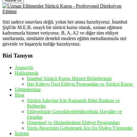
Abone Ol
Sizi sadece sınavlara değil, yolun her anına hazırlıyoruz. İstanbul
Şişli'de M.E.B. onaylı bir sürücü kursu olarak, uzman eğitmen
kadromuzla hizmet veriyoruz. B, A, A2 ve diğer tüm ehliyet
sınıflarında, simülatör destekli modern eğitim metodlarımızla sizi
güvenle ve başarıyla trafiğe hazırlıyoruz.
Bizi Tanıyın
Anasayfa
Hakkımızda
İstanbul Sürücü Kursu Hizmet Bölgelerimiz
Her Kitleye Özel Ehliyet Programları ve Sürücü Kursu
Eğitimlerimiz
Blog
Sürücü Adayları İçin Kapsamlı Bilgi Bankası ve
Rehberler
Ehliyetinizle Gerçekleştirebileceğiniz Hayaller ve
Fırsatlar
Dönemsel ve Hızlandırılmış Ehliyet Programları
Sürüş Becerinizi Geliştirmek İçin En Doğru Yöntemler
İletişim