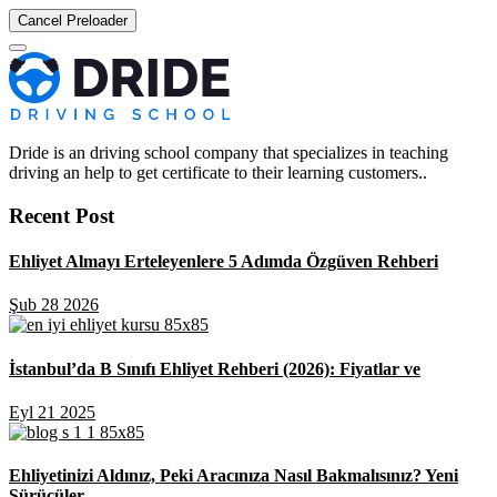
Cancel Preloader
Dride is an driving school company that specializes in teaching
driving an help to get certificate to their learning customers..
Recent Post
Ehliyet Almayı Erteleyenlere 5 Adımda Özgüven Rehberi
Şub 28 2026
İstanbul’da B Sınıfı Ehliyet Rehberi (2026): Fiyatlar ve
Eyl 21 2025
Ehliyetinizi Aldınız, Peki Aracınıza Nasıl Bakmalısınız? Yeni
Sürücüler