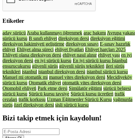
Etiketler
aday sürücü
Araba kullanmayı öğrenmek
araç bakımı
Avrupa yakası
sürücü kursu
B sınıfı ehliyet
direksiyon dersi
direksiyon eğitimi
direksiyon hakimiyeti geliştirme
direksiyon sınavı
E-sınav hazırlık
ehliyet
Ehliyet alma süreci
ehliyet fiyatları
Ehliyet harçları 2025
Ehliyeti olana direksiyon dersi
ehliyet nasıl alınır
ehliyet yaşı
en iyi
direksiyon dersi
en iyi sürücü kursu
En iyi sürücü kursu İstanbul
ensurucukursu
güvenli sürüş
güvenli sürüş teknikleri
ileri sürüş
teknikleri
istanbul
istanbul direksiyon dersi
istanbul sürücü kursu
Manuel mi otomatik mi
manuel vites direksiyon dersi
Mecidiyeköy
sürücü kursu
Otomatik ehliyet
otomatik vites direksiyon dersi
Otomobil ehliyeti
Park etme dersi
Simülatör eğitimi
sürücü belgesi
sürücü kursu
Sürücü kursu tavsiye
Sürücü kursu ücretleri
trafik
cezaları
trafik korkusu
Uzman Eğitmenler Sürücü Kursu
yağmurda
sürüş
özel direksiyon dersi
şişli sürücü kursu
Bizi takip etmek için kaydolun!