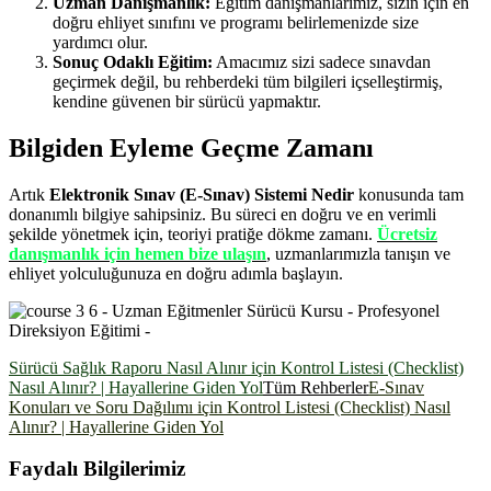
Uzman Danışmanlık:
Eğitim danışmanlarımız, sizin için en
doğru ehliyet sınıfını ve programı belirlemenizde size
yardımcı olur.
Sonuç Odaklı Eğitim:
Amacımız sizi sadece sınavdan
geçirmek değil, bu rehberdeki tüm bilgileri içselleştirmiş,
kendine güvenen bir sürücü yapmaktır.
Bilgiden Eyleme Geçme Zamanı
Artık
Elektronik Sınav (E-Sınav) Sistemi Nedir
konusunda tam
donanımlı bilgiye sahipsiniz. Bu süreci en doğru ve en verimli
şekilde yönetmek için, teoriyi pratiğe dökme zamanı.
Ücretsiz
danışmanlık için hemen bize ulaşın
, uzmanlarımızla tanışın ve
ehliyet yolculuğunuza en doğru adımla başlayın.
Sürücü Sağlık Raporu Nasıl Alınır için Kontrol Listesi (Checklist)
Nasıl Alınır? | Hayallerine Giden Yol
Tüm Rehberler
E-Sınav
Konuları ve Soru Dağılımı için Kontrol Listesi (Checklist) Nasıl
Alınır? | Hayallerine Giden Yol
Faydalı Bilgilerimiz