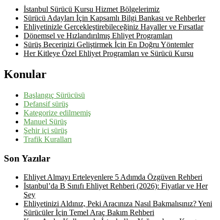
İstanbul Sürücü Kursu Hizmet Bölgelerimiz
Sürücü Adayları İçin Kapsamlı Bilgi Bankası ve Rehberler
Ehliyetinizle Gerçekleştirebileceğiniz Hayaller ve Fırsatlar
Dönemsel ve Hızlandırılmış Ehliyet Programları
Sürüş Becerinizi Geliştirmek İçin En Doğru Yöntemler
Her Kitleye Özel Ehliyet Programları ve Sürücü Kursu
Konular
Başlangıç Sürücüsü
Defansif sürüş
Kategorize edilmemiş
Manuel Sürüş
Şehir içi sürüş
Trafik Kuralları
Son Yazılar
Ehliyet Almayı Erteleyenlere 5 Adımda Özgüven Rehberi
İstanbul’da B Sınıfı Ehliyet Rehberi (2026): Fiyatlar ve Her
Şey
Ehliyetinizi Aldınız, Peki Aracınıza Nasıl Bakmalısınız? Yeni
Sürücüler İçin Temel Araç Bakım Rehberi