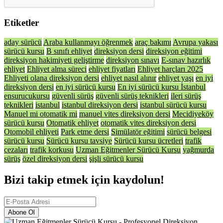
Etiketler
aday sürücü
Araba kullanmayı öğrenmek
araç bakımı
Avrupa yakası
sürücü kursu
B sınıfı ehliyet
direksiyon dersi
direksiyon eğitimi
direksiyon hakimiyeti geliştirme
direksiyon sınavı
E-sınav hazırlık
ehliyet
Ehliyet alma süreci
ehliyet fiyatları
Ehliyet harçları 2025
Ehliyeti olana direksiyon dersi
ehliyet nasıl alınır
ehliyet yaşı
en iyi
direksiyon dersi
en iyi sürücü kursu
En iyi sürücü kursu İstanbul
ensurucukursu
güvenli sürüş
güvenli sürüş teknikleri
ileri sürüş
teknikleri
istanbul
istanbul direksiyon dersi
istanbul sürücü kursu
Manuel mi otomatik mi
manuel vites direksiyon dersi
Mecidiyeköy
sürücü kursu
Otomatik ehliyet
otomatik vites direksiyon dersi
Otomobil ehliyeti
Park etme dersi
Simülatör eğitimi
sürücü belgesi
sürücü kursu
Sürücü kursu tavsiye
Sürücü kursu ücretleri
trafik
cezaları
trafik korkusu
Uzman Eğitmenler Sürücü Kursu
yağmurda
sürüş
özel direksiyon dersi
şişli sürücü kursu
Bizi takip etmek için kaydolun!
Abone Ol