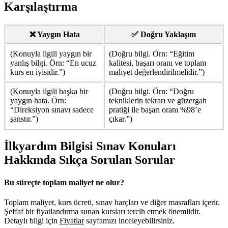
Karşılaştırma
❌ Yaygın Hata
✅ Doğru Yaklaşım
(Konuyla ilgili yaygın bir
(Doğru bilgi. Örn: “Eğitim
yanlış bilgi. Örn: “En ucuz
kalitesi, başarı oranı ve toplam
kurs en iyisidir.”)
maliyet değerlendirilmelidir.”)
(Konuyla ilgili başka bir
(Doğru bilgi. Örn: “Doğru
yaygın hata. Örn:
tekniklerin tekrarı ve güzergah
“Direksiyon sınavı sadece
pratiği ile başarı oranı %98’e
şanstır.”)
çıkar.”)
İlkyardım Bilgisi Sınav Konuları
Hakkında Sıkça Sorulan Sorular
Bu süreçte toplam maliyet ne olur?
Toplam maliyet, kurs ücreti, sınav harçları ve diğer masrafları içerir.
Şeffaf bir fiyatlandırma sunan kursları tercih etmek önemlidir.
Detaylı bilgi için
Fiyatlar
sayfamızı inceleyebilirsiniz.