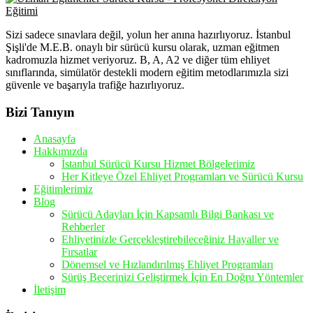
Sizi sadece sınavlara değil, yolun her anına hazırlıyoruz. İstanbul
Şişli'de M.E.B. onaylı bir sürücü kursu olarak, uzman eğitmen
kadromuzla hizmet veriyoruz. B, A, A2 ve diğer tüm ehliyet
sınıflarında, simülatör destekli modern eğitim metodlarımızla sizi
güvenle ve başarıyla trafiğe hazırlıyoruz.
Bizi Tanıyın
Anasayfa
Hakkımızda
İstanbul Sürücü Kursu Hizmet Bölgelerimiz
Her Kitleye Özel Ehliyet Programları ve Sürücü Kursu
Eğitimlerimiz
Blog
Sürücü Adayları İçin Kapsamlı Bilgi Bankası ve
Rehberler
Ehliyetinizle Gerçekleştirebileceğiniz Hayaller ve
Fırsatlar
Dönemsel ve Hızlandırılmış Ehliyet Programları
Sürüş Becerinizi Geliştirmek İçin En Doğru Yöntemler
İletişim