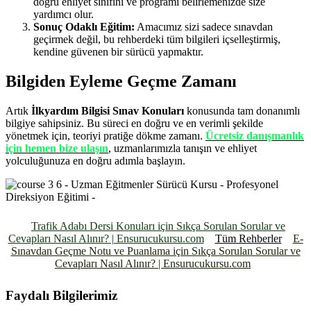
doğru ehliyet sınıfını ve programı belirlemenizde size
yardımcı olur.
Sonuç Odaklı Eğitim:
Amacımız sizi sadece sınavdan
geçirmek değil, bu rehberdeki tüm bilgileri içselleştirmiş,
kendine güvenen bir sürücü yapmaktır.
Bilgiden Eyleme Geçme Zamanı
Artık
İlkyardım Bilgisi Sınav Konuları
konusunda tam donanımlı
bilgiye sahipsiniz. Bu süreci en doğru ve en verimli şekilde
yönetmek için, teoriyi pratiğe dökme zamanı.
Ücretsiz danışmanlık
için hemen bize ulaşın
, uzmanlarımızla tanışın ve ehliyet
yolculuğunuza en doğru adımla başlayın.
Trafik Adabı Dersi Konuları için Sıkça Sorulan Sorular ve
Cevapları Nasıl Alınır? | Ensurucukursu.com
Tüm Rehberler
E-
Sınavdan Geçme Notu ve Puanlama için Sıkça Sorulan Sorular ve
Cevapları Nasıl Alınır? | Ensurucukursu.com
Faydalı Bilgilerimiz