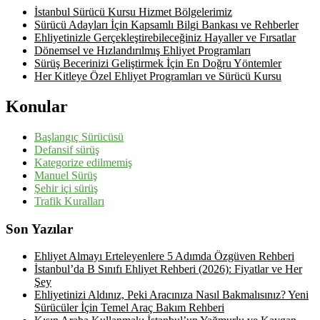
İstanbul Sürücü Kursu Hizmet Bölgelerimiz
Sürücü Adayları İçin Kapsamlı Bilgi Bankası ve Rehberler
Ehliyetinizle Gerçekleştirebileceğiniz Hayaller ve Fırsatlar
Dönemsel ve Hızlandırılmış Ehliyet Programları
Sürüş Becerinizi Geliştirmek İçin En Doğru Yöntemler
Her Kitleye Özel Ehliyet Programları ve Sürücü Kursu
Konular
Başlangıç Sürücüsü
Defansif sürüş
Kategorize edilmemiş
Manuel Sürüş
Şehir içi sürüş
Trafik Kuralları
Son Yazılar
Ehliyet Almayı Erteleyenlere 5 Adımda Özgüven Rehberi
İstanbul’da B Sınıfı Ehliyet Rehberi (2026): Fiyatlar ve Her
Şey
Ehliyetinizi Aldınız, Peki Aracınıza Nasıl Bakmalısınız? Yeni
Sürücüler İçin Temel Araç Bakım Rehberi