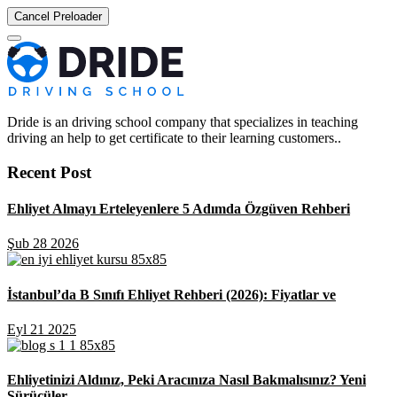
Cancel Preloader
Dride is an driving school company that specializes in teaching
driving an help to get certificate to their learning customers..
Recent Post
Ehliyet Almayı Erteleyenlere 5 Adımda Özgüven Rehberi
Şub 28 2026
İstanbul’da B Sınıfı Ehliyet Rehberi (2026): Fiyatlar ve
Eyl 21 2025
Ehliyetinizi Aldınız, Peki Aracınıza Nasıl Bakmalısınız? Yeni
Sürücüler