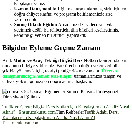
karşılaşmazsınız.
Uzman Danışmanlık:
Eğitim danışmanlarımız, sizin için en
doğru ehliyet sınıfını ve programı belirlemenizde size
yardımcı olur.
Sonuç Odaklı Eğitim:
Amacımız sizi sadece sınavdan
geçirmek değil, bu rehberdeki tüm bilgileri içselleştirmiş,
kendine güvenen bir sürücü yapmaktır.
Bilgiden Eyleme Geçme Zamanı
Artık
Motor ve Araç Tekniği Bilgisi Ders Notları
konusunda tam
donanımlı bilgiye sahipsiniz. Bu süreci en doğru ve en verimli
şekilde yönetmek için, teoriyi pratiğe dökme zamanı.
Ücretsiz
danışmanlık için hemen bize ulaşın
, uzmanlarımızla tanışın ve
ehliyet yolculuğunuza en doğru adımla başlayın.
Trafik ve Çevre Bilgisi Ders Notları için Karşılaştırmalı Analiz Nasıl
Alınır? | Ensurucukursu.com
Tüm Rehberler
Trafik Adabı Dersi
Konuları için Karşılaştırmalı Analiz Nasıl Alınır? |
Ensurucukursu.com