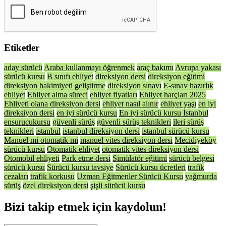
Etiketler
aday sürücü
Araba kullanmayı öğrenmek
araç bakımı
Avrupa yakası
sürücü kursu
B sınıfı ehliyet
direksiyon dersi
direksiyon eğitimi
direksiyon hakimiyeti geliştirme
direksiyon sınavı
E-sınav hazırlık
ehliyet
Ehliyet alma süreci
ehliyet fiyatları
Ehliyet harçları 2025
Ehliyeti olana direksiyon dersi
ehliyet nasıl alınır
ehliyet yaşı
en iyi
direksiyon dersi
en iyi sürücü kursu
En iyi sürücü kursu İstanbul
ensurucukursu
güvenli sürüş
güvenli sürüş teknikleri
ileri sürüş
teknikleri
istanbul
istanbul direksiyon dersi
istanbul sürücü kursu
Manuel mi otomatik mi
manuel vites direksiyon dersi
Mecidiyeköy
sürücü kursu
Otomatik ehliyet
otomatik vites direksiyon dersi
Otomobil ehliyeti
Park etme dersi
Simülatör eğitimi
sürücü belgesi
sürücü kursu
Sürücü kursu tavsiye
Sürücü kursu ücretleri
trafik
cezaları
trafik korkusu
Uzman Eğitmenler Sürücü Kursu
yağmurda
sürüş
özel direksiyon dersi
şişli sürücü kursu
Bizi takip etmek için kaydolun!