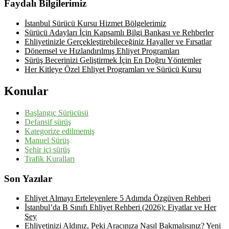
Faydalı Bilgilerimiz
İstanbul Sürücü Kursu Hizmet Bölgelerimiz
Sürücü Adayları İçin Kapsamlı Bilgi Bankası ve Rehberler
Ehliyetinizle Gerçekleştirebileceğiniz Hayaller ve Fırsatlar
Dönemsel ve Hızlandırılmış Ehliyet Programları
Sürüş Becerinizi Geliştirmek İçin En Doğru Yöntemler
Her Kitleye Özel Ehliyet Programları ve Sürücü Kursu
Konular
Başlangıç Sürücüsü
Defansif sürüş
Kategorize edilmemiş
Manuel Sürüş
Şehir içi sürüş
Trafik Kuralları
Son Yazılar
Ehliyet Almayı Erteleyenlere 5 Adımda Özgüven Rehberi
İstanbul’da B Sınıfı Ehliyet Rehberi (2026): Fiyatlar ve Her
Şey
Ehliyetinizi Aldınız, Peki Aracınıza Nasıl Bakmalısınız? Yeni