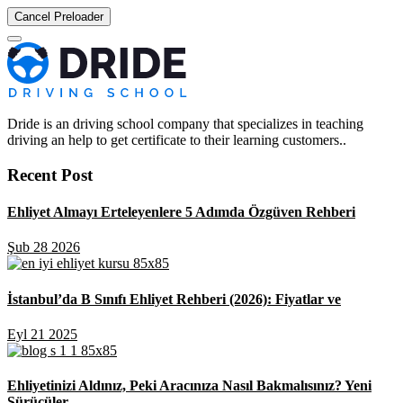
Cancel Preloader
Dride is an driving school company that specializes in teaching
driving an help to get certificate to their learning customers..
Recent Post
Ehliyet Almayı Erteleyenlere 5 Adımda Özgüven Rehberi
Şub 28 2026
İstanbul’da B Sınıfı Ehliyet Rehberi (2026): Fiyatlar ve
Eyl 21 2025
Ehliyetinizi Aldınız, Peki Aracınıza Nasıl Bakmalısınız? Yeni
Sürücüler