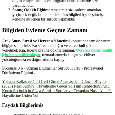
doğru ehliyet sınıfını ve programı belirlemenizde size
yardımcı olur.
Sonuç Odaklı Eğitim:
Amacımız sizi sadece sınavdan
geçirmek değil, bu rehberdeki tüm bilgileri içselleştirmiş,
kendine güvenen bir sürücü yapmaktır.
Bilgiden Eyleme Geçme Zamanı
Artık
Sınav Stresi ve Heyecan Yönetimi
konusunda tam donanımlı
bilgiye sahipsiniz. Bu süreci en doğru ve en verimli şekilde
yönetmek için, teoriyi pratiğe dökme zamanı.
Ücretsiz danışmanlık
için hemen bize ulaşın
, uzmanlarımızla tanışın ve ehliyet
yolculuğunuza en doğru adımla başlayın.
Yokuşta Kalkış ve Geri Geri Gitme Aşaması için Güncel Bilgiler
(2025) Nasıl Alınır? | Hayallerine Giden Yol
Tüm Rehberler
Sürücü
Kursu Seçimi için Sıkça Sorulan Sorular ve Cevapları Nasıl Alınır? |
Hayallerine Giden Yol
Faydalı Bilgilerimiz