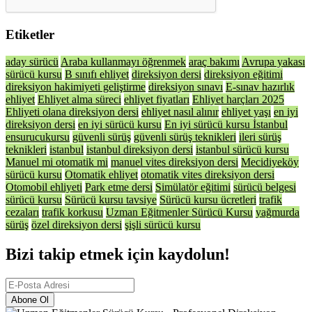
Etiketler
aday sürücü
Araba kullanmayı öğrenmek
araç bakımı
Avrupa yakası
sürücü kursu
B sınıfı ehliyet
direksiyon dersi
direksiyon eğitimi
direksiyon hakimiyeti geliştirme
direksiyon sınavı
E-sınav hazırlık
ehliyet
Ehliyet alma süreci
ehliyet fiyatları
Ehliyet harçları 2025
Ehliyeti olana direksiyon dersi
ehliyet nasıl alınır
ehliyet yaşı
en iyi
direksiyon dersi
en iyi sürücü kursu
En iyi sürücü kursu İstanbul
ensurucukursu
güvenli sürüş
güvenli sürüş teknikleri
ileri sürüş
teknikleri
istanbul
istanbul direksiyon dersi
istanbul sürücü kursu
Manuel mi otomatik mi
manuel vites direksiyon dersi
Mecidiyeköy
sürücü kursu
Otomatik ehliyet
otomatik vites direksiyon dersi
Otomobil ehliyeti
Park etme dersi
Simülatör eğitimi
sürücü belgesi
sürücü kursu
Sürücü kursu tavsiye
Sürücü kursu ücretleri
trafik
cezaları
trafik korkusu
Uzman Eğitmenler Sürücü Kursu
yağmurda
sürüş
özel direksiyon dersi
şişli sürücü kursu
Bizi takip etmek için kaydolun!
Abone Ol