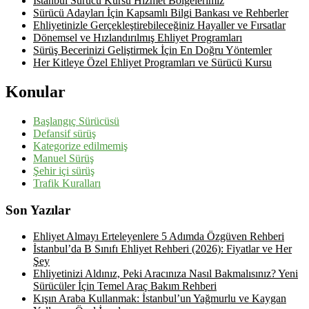
İstanbul Sürücü Kursu Hizmet Bölgelerimiz
Sürücü Adayları İçin Kapsamlı Bilgi Bankası ve Rehberler
Ehliyetinizle Gerçekleştirebileceğiniz Hayaller ve Fırsatlar
Dönemsel ve Hızlandırılmış Ehliyet Programları
Sürüş Becerinizi Geliştirmek İçin En Doğru Yöntemler
Her Kitleye Özel Ehliyet Programları ve Sürücü Kursu
Konular
Başlangıç Sürücüsü
Defansif sürüş
Kategorize edilmemiş
Manuel Sürüş
Şehir içi sürüş
Trafik Kuralları
Son Yazılar
Ehliyet Almayı Erteleyenlere 5 Adımda Özgüven Rehberi
İstanbul’da B Sınıfı Ehliyet Rehberi (2026): Fiyatlar ve Her
Şey
Ehliyetinizi Aldınız, Peki Aracınıza Nasıl Bakmalısınız? Yeni
Sürücüler İçin Temel Araç Bakım Rehberi
Kışın Araba Kullanmak: İstanbul’un Yağmurlu ve Kaygan