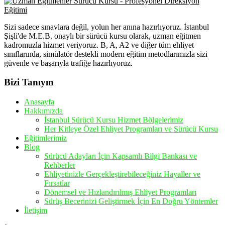
Sizi sadece sınavlara değil, yolun her anına hazırlıyoruz. İstanbul
Şişli'de M.E.B. onaylı bir sürücü kursu olarak, uzman eğitmen
kadromuzla hizmet veriyoruz. B, A, A2 ve diğer tüm ehliyet
sınıflarında, simülatör destekli modern eğitim metodlarımızla sizi
güvenle ve başarıyla trafiğe hazırlıyoruz.
Bizi Tanıyın
Anasayfa
Hakkımızda
İstanbul Sürücü Kursu Hizmet Bölgelerimiz
Her Kitleye Özel Ehliyet Programları ve Sürücü Kursu
Eğitimlerimiz
Blog
Sürücü Adayları İçin Kapsamlı Bilgi Bankası ve
Rehberler
Ehliyetinizle Gerçekleştirebileceğiniz Hayaller ve
Fırsatlar
Dönemsel ve Hızlandırılmış Ehliyet Programları
Sürüş Becerinizi Geliştirmek İçin En Doğru Yöntemler
İletişim