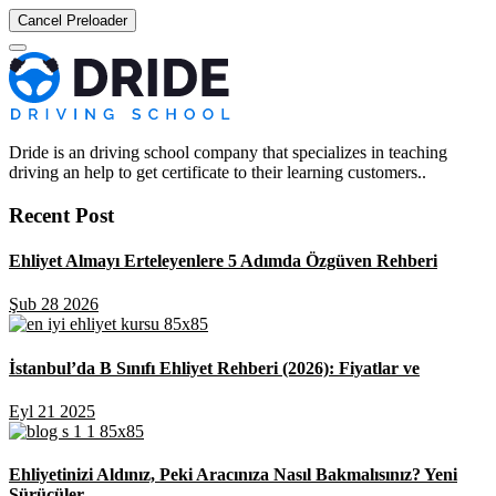
Cancel Preloader
Dride is an driving school company that specializes in teaching
driving an help to get certificate to their learning customers..
Recent Post
Ehliyet Almayı Erteleyenlere 5 Adımda Özgüven Rehberi
Şub 28 2026
İstanbul’da B Sınıfı Ehliyet Rehberi (2026): Fiyatlar ve
Eyl 21 2025
Ehliyetinizi Aldınız, Peki Aracınıza Nasıl Bakmalısınız? Yeni
Sürücüler