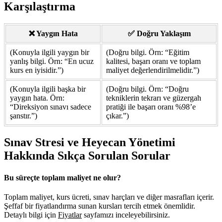
Karşılaştırma
❌ Yaygın Hata
✅ Doğru Yaklaşım
(Konuyla ilgili yaygın bir
(Doğru bilgi. Örn: “Eğitim
yanlış bilgi. Örn: “En ucuz
kalitesi, başarı oranı ve toplam
kurs en iyisidir.”)
maliyet değerlendirilmelidir.”)
(Konuyla ilgili başka bir
(Doğru bilgi. Örn: “Doğru
yaygın hata. Örn:
tekniklerin tekrarı ve güzergah
“Direksiyon sınavı sadece
pratiği ile başarı oranı %98’e
şanstır.”)
çıkar.”)
Sınav Stresi ve Heyecan Yönetimi
Hakkında Sıkça Sorulan Sorular
Bu süreçte toplam maliyet ne olur?
Toplam maliyet, kurs ücreti, sınav harçları ve diğer masrafları içerir.
Şeffaf bir fiyatlandırma sunan kursları tercih etmek önemlidir.
Detaylı bilgi için
Fiyatlar
sayfamızı inceleyebilirsiniz.