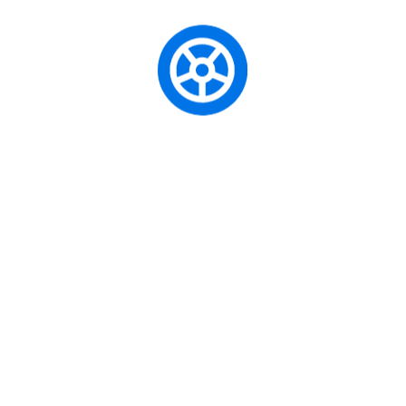
Sürücü Belgesi Sınıfları ve Kapsamları
sürecinde başarılı
olmak ve doğru kararları vermek için dikkat etmeniz gereken
en önemli noktaları aşağıda adım adım listeledik:
Kriter 1: Yasal Uygunluk Ve M.E.B.
Ruhsatı
(Bu alana konuyla ilgili ilk önemli madde hakkında detaylı bir
açıklama gelecek. Örneğin, Sürücü Kursu Seçimi için “Bir
kursun M.E.B. ruhsatlı olmasının neden hayati olduğu,
ruhsatsız kursların riskleri ve bir kursun ruhsatının nasıl
sorgulanabileceği” gibi detaylar.)
Kriter 2: Eğitmen Kadrosu Ve Eğitim
Felsefesi