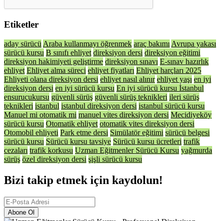
Etiketler
aday sürücü
Araba kullanmayı öğrenmek
araç bakımı
Avrupa yakası
sürücü kursu
B sınıfı ehliyet
direksiyon dersi
direksiyon eğitimi
direksiyon hakimiyeti geliştirme
direksiyon sınavı
E-sınav hazırlık
ehliyet
Ehliyet alma süreci
ehliyet fiyatları
Ehliyet harçları 2025
Ehliyeti olana direksiyon dersi
ehliyet nasıl alınır
ehliyet yaşı
en iyi
direksiyon dersi
en iyi sürücü kursu
En iyi sürücü kursu İstanbul
ensurucukursu
güvenli sürüş
güvenli sürüş teknikleri
ileri sürüş
teknikleri
istanbul
istanbul direksiyon dersi
istanbul sürücü kursu
Manuel mi otomatik mi
manuel vites direksiyon dersi
Mecidiyeköy
sürücü kursu
Otomatik ehliyet
otomatik vites direksiyon dersi
Otomobil ehliyeti
Park etme dersi
Simülatör eğitimi
sürücü belgesi
sürücü kursu
Sürücü kursu tavsiye
Sürücü kursu ücretleri
trafik
cezaları
trafik korkusu
Uzman Eğitmenler Sürücü Kursu
yağmurda
sürüş
özel direksiyon dersi
şişli sürücü kursu
Bizi takip etmek için kaydolun!
Abone Ol