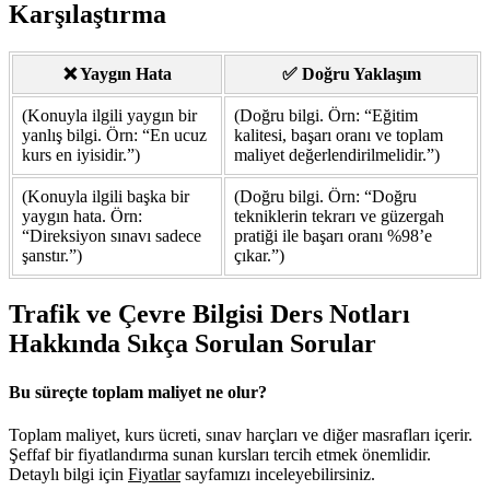
Karşılaştırma
❌ Yaygın Hata
✅ Doğru Yaklaşım
(Konuyla ilgili yaygın bir
(Doğru bilgi. Örn: “Eğitim
yanlış bilgi. Örn: “En ucuz
kalitesi, başarı oranı ve toplam
kurs en iyisidir.”)
maliyet değerlendirilmelidir.”)
(Konuyla ilgili başka bir
(Doğru bilgi. Örn: “Doğru
yaygın hata. Örn:
tekniklerin tekrarı ve güzergah
“Direksiyon sınavı sadece
pratiği ile başarı oranı %98’e
şanstır.”)
çıkar.”)
Trafik ve Çevre Bilgisi Ders Notları
Hakkında Sıkça Sorulan Sorular
Bu süreçte toplam maliyet ne olur?
Toplam maliyet, kurs ücreti, sınav harçları ve diğer masrafları içerir.
Şeffaf bir fiyatlandırma sunan kursları tercih etmek önemlidir.
Detaylı bilgi için
Fiyatlar
sayfamızı inceleyebilirsiniz.