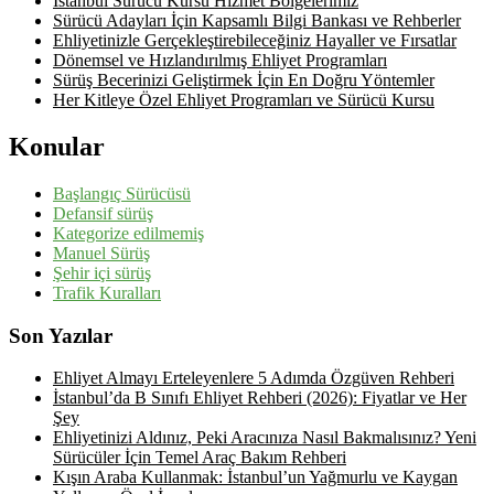
İstanbul Sürücü Kursu Hizmet Bölgelerimiz
Sürücü Adayları İçin Kapsamlı Bilgi Bankası ve Rehberler
Ehliyetinizle Gerçekleştirebileceğiniz Hayaller ve Fırsatlar
Dönemsel ve Hızlandırılmış Ehliyet Programları
Sürüş Becerinizi Geliştirmek İçin En Doğru Yöntemler
Her Kitleye Özel Ehliyet Programları ve Sürücü Kursu
Konular
Başlangıç Sürücüsü
Defansif sürüş
Kategorize edilmemiş
Manuel Sürüş
Şehir içi sürüş
Trafik Kuralları
Son Yazılar
Ehliyet Almayı Erteleyenlere 5 Adımda Özgüven Rehberi
İstanbul’da B Sınıfı Ehliyet Rehberi (2026): Fiyatlar ve Her
Şey
Ehliyetinizi Aldınız, Peki Aracınıza Nasıl Bakmalısınız? Yeni
Sürücüler İçin Temel Araç Bakım Rehberi
Kışın Araba Kullanmak: İstanbul’un Yağmurlu ve Kaygan