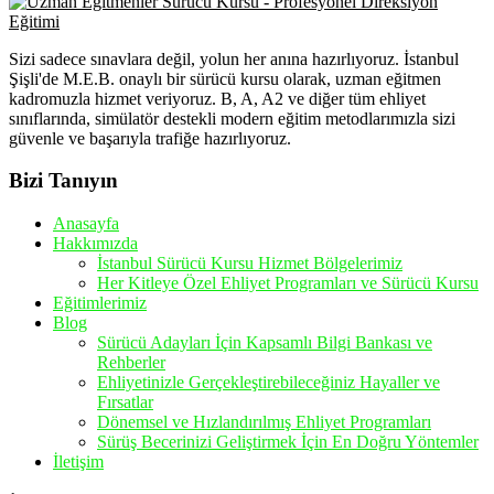
Sizi sadece sınavlara değil, yolun her anına hazırlıyoruz. İstanbul
Şişli'de M.E.B. onaylı bir sürücü kursu olarak, uzman eğitmen
kadromuzla hizmet veriyoruz. B, A, A2 ve diğer tüm ehliyet
sınıflarında, simülatör destekli modern eğitim metodlarımızla sizi
güvenle ve başarıyla trafiğe hazırlıyoruz.
Bizi Tanıyın
Anasayfa
Hakkımızda
İstanbul Sürücü Kursu Hizmet Bölgelerimiz
Her Kitleye Özel Ehliyet Programları ve Sürücü Kursu
Eğitimlerimiz
Blog
Sürücü Adayları İçin Kapsamlı Bilgi Bankası ve
Rehberler
Ehliyetinizle Gerçekleştirebileceğiniz Hayaller ve
Fırsatlar
Dönemsel ve Hızlandırılmış Ehliyet Programları
Sürüş Becerinizi Geliştirmek İçin En Doğru Yöntemler
İletişim