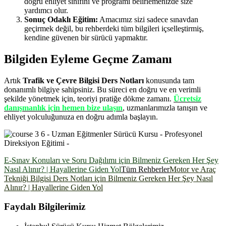
doğru ehliyet sınıfını ve programı belirlemenizde size
yardımcı olur.
Sonuç Odaklı Eğitim:
Amacımız sizi sadece sınavdan
geçirmek değil, bu rehberdeki tüm bilgileri içselleştirmiş,
kendine güvenen bir sürücü yapmaktır.
Bilgiden Eyleme Geçme Zamanı
Artık
Trafik ve Çevre Bilgisi Ders Notları
konusunda tam
donanımlı bilgiye sahipsiniz. Bu süreci en doğru ve en verimli
şekilde yönetmek için, teoriyi pratiğe dökme zamanı.
Ücretsiz
danışmanlık için hemen bize ulaşın
, uzmanlarımızla tanışın ve
ehliyet yolculuğunuza en doğru adımla başlayın.
E-Sınav Konuları ve Soru Dağılımı için Bilmeniz Gereken Her Şey
Nasıl Alınır? | Hayallerine Giden Yol
Tüm Rehberler
Motor ve Araç
Tekniği Bilgisi Ders Notları için Bilmeniz Gereken Her Şey Nasıl
Alınır? | Hayallerine Giden Yol
Faydalı Bilgilerimiz