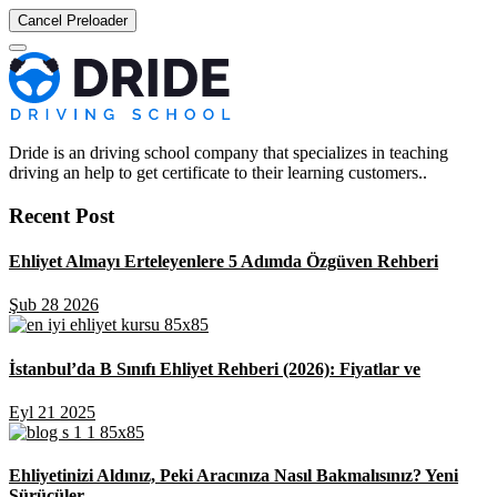
Cancel Preloader
Dride is an driving school company that specializes in teaching
driving an help to get certificate to their learning customers..
Recent Post
Ehliyet Almayı Erteleyenlere 5 Adımda Özgüven Rehberi
Şub 28 2026
İstanbul’da B Sınıfı Ehliyet Rehberi (2026): Fiyatlar ve
Eyl 21 2025
Ehliyetinizi Aldınız, Peki Aracınıza Nasıl Bakmalısınız? Yeni
Sürücüler