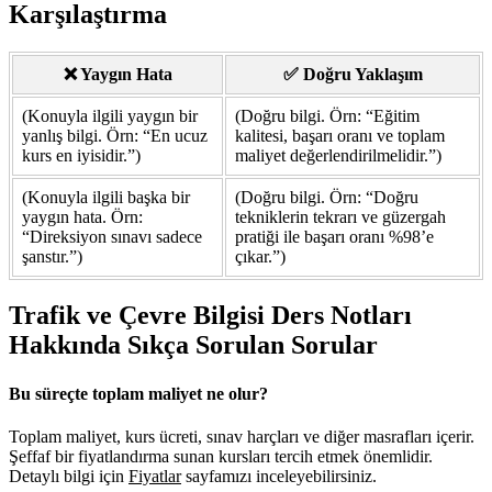
Karşılaştırma
❌ Yaygın Hata
✅ Doğru Yaklaşım
(Konuyla ilgili yaygın bir
(Doğru bilgi. Örn: “Eğitim
yanlış bilgi. Örn: “En ucuz
kalitesi, başarı oranı ve toplam
kurs en iyisidir.”)
maliyet değerlendirilmelidir.”)
(Konuyla ilgili başka bir
(Doğru bilgi. Örn: “Doğru
yaygın hata. Örn:
tekniklerin tekrarı ve güzergah
“Direksiyon sınavı sadece
pratiği ile başarı oranı %98’e
şanstır.”)
çıkar.”)
Trafik ve Çevre Bilgisi Ders Notları
Hakkında Sıkça Sorulan Sorular
Bu süreçte toplam maliyet ne olur?
Toplam maliyet, kurs ücreti, sınav harçları ve diğer masrafları içerir.
Şeffaf bir fiyatlandırma sunan kursları tercih etmek önemlidir.
Detaylı bilgi için
Fiyatlar
sayfamızı inceleyebilirsiniz.