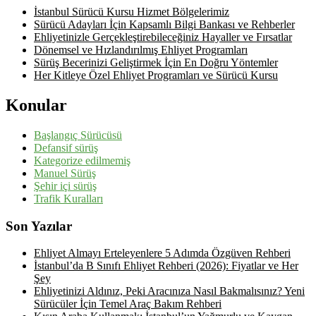
İstanbul Sürücü Kursu Hizmet Bölgelerimiz
Sürücü Adayları İçin Kapsamlı Bilgi Bankası ve Rehberler
Ehliyetinizle Gerçekleştirebileceğiniz Hayaller ve Fırsatlar
Dönemsel ve Hızlandırılmış Ehliyet Programları
Sürüş Becerinizi Geliştirmek İçin En Doğru Yöntemler
Her Kitleye Özel Ehliyet Programları ve Sürücü Kursu
Konular
Başlangıç Sürücüsü
Defansif sürüş
Kategorize edilmemiş
Manuel Sürüş
Şehir içi sürüş
Trafik Kuralları
Son Yazılar
Ehliyet Almayı Erteleyenlere 5 Adımda Özgüven Rehberi
İstanbul’da B Sınıfı Ehliyet Rehberi (2026): Fiyatlar ve Her
Şey
Ehliyetinizi Aldınız, Peki Aracınıza Nasıl Bakmalısınız? Yeni
Sürücüler İçin Temel Araç Bakım Rehberi