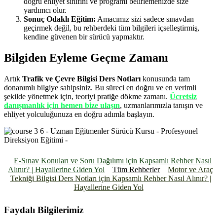
doğru ehliyet sınıfını ve programı belirlemenizde size
yardımcı olur.
Sonuç Odaklı Eğitim:
Amacımız sizi sadece sınavdan
geçirmek değil, bu rehberdeki tüm bilgileri içselleştirmiş,
kendine güvenen bir sürücü yapmaktır.
Bilgiden Eyleme Geçme Zamanı
Artık
Trafik ve Çevre Bilgisi Ders Notları
konusunda tam
donanımlı bilgiye sahipsiniz. Bu süreci en doğru ve en verimli
şekilde yönetmek için, teoriyi pratiğe dökme zamanı.
Ücretsiz
danışmanlık için hemen bize ulaşın
, uzmanlarımızla tanışın ve
ehliyet yolculuğunuza en doğru adımla başlayın.
E-Sınav Konuları ve Soru Dağılımı için Kapsamlı Rehber Nasıl
Alınır? | Hayallerine Giden Yol
Tüm Rehberler
Motor ve Araç
Tekniği Bilgisi Ders Notları için Kapsamlı Rehber Nasıl Alınır? |
Hayallerine Giden Yol
Faydalı Bilgilerimiz