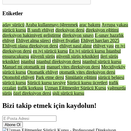
Etiketler
aday sürücü
Araba kullanmayı öğrenmek
araç bakımı
Avrupa yakası
sürücü kursu
B sınıfı ehliyet
direksiyon dersi
direksiyon eğitimi
direksiyon hakimiyeti geliştirme
direksiyon sınavı
E-sınav hazırlık
ehliyet
Ehliyet alma süreci
ehliyet fiyatları
Ehliyet harçları 2025
Ehliyeti olana direksiyon dersi
ehliyet nasıl alınır
ehliyet yaşı
en iyi
direksiyon dersi
en iyi sürücü kursu
En iyi sürücü kursu İstanbul
ensurucukursu
güvenli sürüş
güvenli sürüş teknikleri
ileri sürüş
teknikleri
istanbul
istanbul direksiyon dersi
istanbul sürücü kursu
Manuel mi otomatik mi
manuel vites direksiyon dersi
Mecidiyeköy
sürücü kursu
Otomatik ehliyet
otomatik vites direksiyon dersi
Otomobil ehliyeti
Park etme dersi
Simülatör eğitimi
sürücü belgesi
sürücü kursu
Sürücü kursu tavsiye
Sürücü kursu ücretleri
trafik
cezaları
trafik korkusu
Uzman Eğitmenler Sürücü Kursu
yağmurda
sürüş
özel direksiyon dersi
şişli sürücü kursu
Bizi takip etmek için kaydolun!
Abone Ol