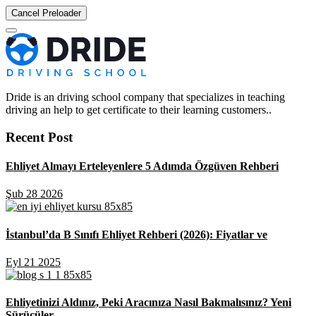
Cancel Preloader
Dride is an driving school company that specializes in teaching
driving an help to get certificate to their learning customers..
Recent Post
Ehliyet Almayı Erteleyenlere 5 Adımda Özgüven Rehberi
Şub 28 2026
İstanbul’da B Sınıfı Ehliyet Rehberi (2026): Fiyatlar ve
Eyl 21 2025
Ehliyetinizi Aldınız, Peki Aracınıza Nasıl Bakmalısınız? Yeni
Sürücüler