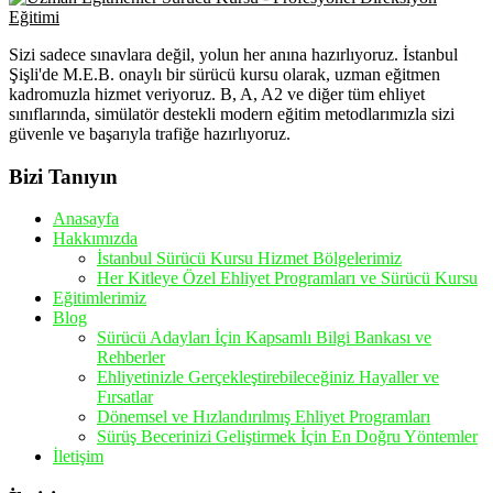
Sizi sadece sınavlara değil, yolun her anına hazırlıyoruz. İstanbul
Şişli'de M.E.B. onaylı bir sürücü kursu olarak, uzman eğitmen
kadromuzla hizmet veriyoruz. B, A, A2 ve diğer tüm ehliyet
sınıflarında, simülatör destekli modern eğitim metodlarımızla sizi
güvenle ve başarıyla trafiğe hazırlıyoruz.
Bizi Tanıyın
Anasayfa
Hakkımızda
İstanbul Sürücü Kursu Hizmet Bölgelerimiz
Her Kitleye Özel Ehliyet Programları ve Sürücü Kursu
Eğitimlerimiz
Blog
Sürücü Adayları İçin Kapsamlı Bilgi Bankası ve
Rehberler
Ehliyetinizle Gerçekleştirebileceğiniz Hayaller ve
Fırsatlar
Dönemsel ve Hızlandırılmış Ehliyet Programları
Sürüş Becerinizi Geliştirmek İçin En Doğru Yöntemler
İletişim