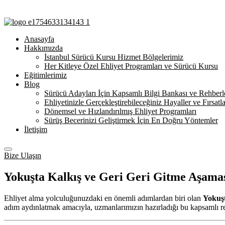
Anasayfa
Hakkımızda
İstanbul Sürücü Kursu Hizmet Bölgelerimiz
Her Kitleye Özel Ehliyet Programları ve Sürücü Kursu
Eğitimlerimiz
Blog
Sürücü Adayları İçin Kapsamlı Bilgi Bankası ve Rehberl
Ehliyetinizle Gerçekleştirebileceğiniz Hayaller ve Fırsatla
Dönemsel ve Hızlandırılmış Ehliyet Programları
Sürüş Becerinizi Geliştirmek İçin En Doğru Yöntemler
İletişim
Bize Ulaşın
Yokuşta Kalkış ve Geri Geri Gitme Aşama
Ehliyet alma yolculuğunuzdaki en önemli adımlardan biri olan
Yokuşt
adım aydınlatmak amacıyla, uzmanlarımızın hazırladığı bu kapsamlı 