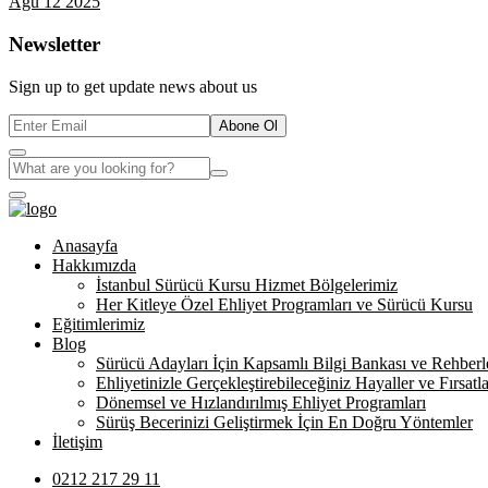
Ağu 12 2025
Newsletter
Sign up to get update news about us
Abone Ol
Anasayfa
Hakkımızda
İstanbul Sürücü Kursu Hizmet Bölgelerimiz
Her Kitleye Özel Ehliyet Programları ve Sürücü Kursu
Eğitimlerimiz
Blog
Sürücü Adayları İçin Kapsamlı Bilgi Bankası ve Rehberl
Ehliyetinizle Gerçekleştirebileceğiniz Hayaller ve Fırsatla
Dönemsel ve Hızlandırılmış Ehliyet Programları
Sürüş Becerinizi Geliştirmek İçin En Doğru Yöntemler
İletişim
0212 217 29 11