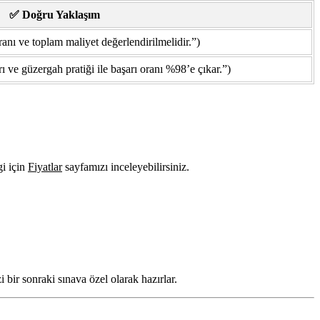
✅ Doğru Yaklaşım
ranı ve toplam maliyet değerlendirilmelidir.”)
ı ve güzergah pratiği ile başarı oranı %98’e çıkar.”)
gi için
Fiyatlar
sayfamızı inceleyebilirsiniz.
 bir sonraki sınava özel olarak hazırlar.