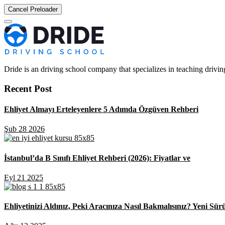
Cancel Preloader
Dride is an driving school company that specializes in teaching driving 
Recent Post
Ehliyet Almayı Erteleyenlere 5 Adımda Özgüven Rehberi
Şub 28 2026
İstanbul’da B Sınıfı Ehliyet Rehberi (2026): Fiyatlar ve
Eyl 21 2025
Ehliyetinizi Aldınız, Peki Aracınıza Nasıl Bakmalısınız? Yeni Sür