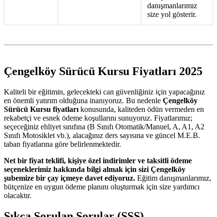
danışmanlarımız
size yol gösterir.
Çengelköy Sürücü Kursu Fiyatları 2025
Kaliteli bir eğitimin, gelecekteki can güvenliğiniz için yapacağınız
en önemli yatırım olduğuna inanıyoruz. Bu nedenle
Çengelköy
Sürücü Kursu fiyatları
konusunda, kaliteden ödün vermeden en
rekabetçi ve esnek ödeme koşullarını sunuyoruz. Fiyatlarımız;
seçeceğiniz ehliyet sınıfına (B Sınıfı Otomatik/Manuel, A, A1, A2
Sınıfı Motosiklet vb.), alacağınız ders sayısına ve güncel M.E.B.
taban fiyatlarına göre belirlenmektedir.
Net bir fiyat teklifi, kişiye özel indirimler ve taksitli ödeme
seçeneklerimiz hakkında bilgi almak için sizi Çengelköy
şubemize bir çay içmeye davet ediyoruz.
Eğitim danışmanlarımız,
bütçenize en uygun ödeme planını oluşturmak için size yardımcı
olacaktır.
Sıkça Sorulan Sorular (SSS)