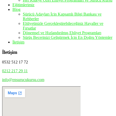
Her Kitleye Özel Ehliyet Programları ve Sürücü Kursu
Eğitimlerimiz
Blog
Sürücü Adayları İçin Kapsamlı Bilgi Bankası ve
Rehberler
Ehliyetinizle Gerçekleştirebileceğiniz Hayaller ve
Fırsatlar
Dönemsel ve Hızlandırılmış Ehliyet Programları
Sürüş Becerinizi Geliştirmek İçin En Doğru Yöntemler
İletişim
İletişim
0532 512 17 72
0212 217 29 11
info@ensurucukursu.com