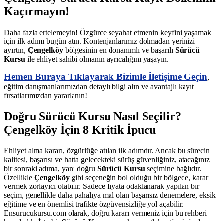
Kaçırmayın!
Daha fazla ertelemeyin! Özgürce seyahat etmenin keyfini yaşamak
için ilk adımı bugün atın. Kontenjanlarımız dolmadan yerinizi
ayırtın,
Çengelköy
bölgesinin en donanımlı ve başarılı
Sürücü
Kursu
ile ehliyet sahibi olmanın ayrıcalığını yaşayın.
Hemen Buraya Tıklayarak Bizimle İletişime Geçin
,
eğitim danışmanlarımızdan detaylı bilgi alın ve avantajlı kayıt
fırsatlarımızdan yararlanın!
Doğru Sürücü Kursu Nasıl Seçilir?
Çengelköy İçin 8 Kritik İpucu
Ehliyet alma kararı, özgürlüğe atılan ilk adımdır. Ancak bu sürecin
kalitesi, başarısı ve hatta gelecekteki sürüş güvenliğiniz, atacağınız
bir sonraki adıma, yani doğru
Sürücü Kursu
seçimine bağlıdır.
Özellikle
Çengelköy
gibi seçeneğin bol olduğu bir bölgede, karar
vermek zorlayıcı olabilir. Sadece fiyata odaklanarak yapılan bir
seçim, genellikle daha pahalıya mal olan başarısız denemelere, eksik
eğitime ve en önemlisi trafikte özgüvensizliğe yol açabilir.
Ensurucukursu.com olarak, doğru kararı vermeniz için bu rehberi