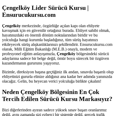
Çengelköy Lider Sürücü Kursu |
Ensurucukursu.com
Çengelköy
merkezinde, özgürlüğe açılan kapı olan ehliyete
kavuşmak için en güvenilir ortağınız burada. Ehliyet sahibi olmak,
hayatınızdaki en önemli dönüm noktalarından biridir ve bu
yolculuğa hangi kurumla başladığınız, tüm sürüş hayatınızı
etkileyecek sürüş alışkanlıklarınızı şekillendirir. Ensurucukursu.com
olarak, Milli Eğitim Bakanlığı (M.E.B.) onaylı, modern ve
profesyonel eğitim anlayışımızla,
Çengelköy
bölgesindeki sürücü
adaylarına sadece bir belge değil, ömür boyu sürecek bir özgüven
kazandırmanın gururunu yaşıyoruz.
Bizimle, direksiyon başına geçtiğiniz ilk andan, sınavda başarılı olup
ehliyetinizi gururla elinize aldığınız ana kadar her adımda yanınızda
olacağız. Gelin, bu heyecan verici yolculuğa birlikte çıkalım!
Neden Çengelköy Bölgesinin En Çok
Tercih Edilen Sürücü Kursu Markasıyız?
Bizi diğerlerinden ayıran sadece yüksek sınav başarı oranlarımız
değil, aynı zamanda sizi ezberci bir sistemle değil, gerçek trafik