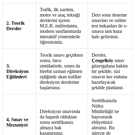
Trafik, ilk yardım,
motor ve araç tekniği
Ders sonu deneme
derslerini içeren
sınavları ve online
2. Teorik
M.E.B. müfredatını,
test imkanları ile e-
Dersler
modern sınıflarımızda
sınava tam hazır
interaktif yöntemlerle
hale gelirsiniz.
öğrenirsiniz.
Teorik sınavı geçtikten
Dersler,
sonra, önce
Çengelköy
sınav
3.
simülatörde, sonra da
güzergahına hakim
Direksiyon
birebir uzman eğitmen
bir şekilde, sizi
Eğitimleri
eşliğinde akan trafikte
sınavın her etabına
direksiyon derslerine
hazırlayacak
başlarsınız.
şekilde planlanır.
Sertifikanızla
Nüfus
Direksiyon sınavında
Müdürlüğü’ne
da başarılı olduktan
başvurarak
4. Sınav ve
sonra sertifikanızı
ehliyetinizi
Mezuniyet
almaya hak
alırsınız. Bu
kazanırsınız.
süreçte de