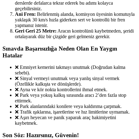
derslerde defalarca tekrar ederek bu adımı kolayca
geçebilirsiniz.
Ani Fren:
Belirlenmiş alanda, komisyon üyesinin komutuyla
yaklaşık 30 km/s hızla giderken sert ve kontrollü bir fren
yapmanız istenir.
Geri Geri 25 Metre:
Aracın kontrolünü kaybetmeden, şeridi
ortalayarak düz bir çizgide geri gelmeniz gerekir.
Sınavda Başarısızlığa Neden Olan En Yaygın
Hatalar
❌ Emniyet kemerini takmayı unutmak (Doğrudan kalma
sebebi).
❌ Sinyal vermeyi unutmak veya yanlış sinyal vermek
(Özellikle kalkışta ve dönüşlerde).
❌ Ayna ve kör nokta kontrollerini ihmal etmek.
❌ Park veya yokuş kalkış sırasında aracı 2’den fazla stop
ettirmek.
❌ Park alanlarındaki konilere veya kaldırıma çarpmak.
❌ Trafik ışıklarına, işaretlerine ve hız limitlerine uymamak.
❌ Aşırı heyecan ve panik yaparak araç hakimiyetini
kaybetmek.
Son Söz: Hazırsınız, Güvenin!