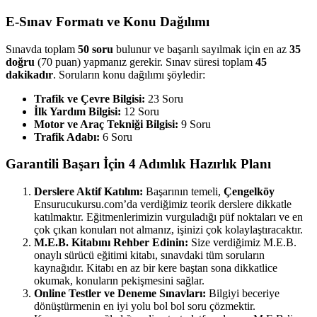
E-Sınav Formatı ve Konu Dağılımı
Sınavda toplam
50 soru
bulunur ve başarılı sayılmak için en az
35
doğru
(70 puan) yapmanız gerekir. Sınav süresi toplam
45
dakikadır
. Soruların konu dağılımı şöyledir:
Trafik ve Çevre Bilgisi:
23 Soru
İlk Yardım Bilgisi:
12 Soru
Motor ve Araç Tekniği Bilgisi:
9 Soru
Trafik Adabı:
6 Soru
Garantili Başarı İçin 4 Adımlık Hazırlık Planı
Derslere Aktif Katılım:
Başarının temeli,
Çengelköy
Ensurucukursu.com’da verdiğimiz teorik derslere dikkatle
katılmaktır. Eğitmenlerimizin vurguladığı püf noktaları ve en
çok çıkan konuları not almanız, işinizi çok kolaylaştıracaktır.
M.E.B. Kitabını Rehber Edinin:
Size verdiğimiz M.E.B.
onaylı sürücü eğitimi kitabı, sınavdaki tüm soruların
kaynağıdır. Kitabı en az bir kere baştan sona dikkatlice
okumak, konuların pekişmesini sağlar.
Online Testler ve Deneme Sınavları:
Bilgiyi beceriye
dönüştürmenin en iyi yolu bol bol soru çözmektir.