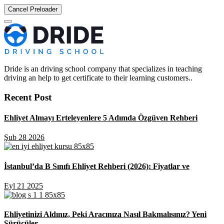
Cancel Preloader
Dride is an driving school company that specializes in teaching
driving an help to get certificate to their learning customers..
Recent Post
Ehliyet Almayı Erteleyenlere 5 Adımda Özgüven Rehberi
Şub 28 2026
İstanbul’da B Sınıfı Ehliyet Rehberi (2026): Fiyatlar ve
Eyl 21 2025
Ehliyetinizi Aldınız, Peki Aracınıza Nasıl Bakmalısınız? Yeni
Sürücüler