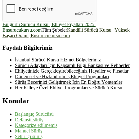
Bulgurlu Sürücü Kursu | Ehliyet Fiyatları 2025 |
Ensurucukursu.com
Tüm Şubeler
Kandilli Sürücü Kursu | Yüksek
Başarı Oranı | Ensurucukursu.com
Faydalı Bilgilerimiz
İstanbul Sürücü Kursu Hizmet Bölgelerimiz
Sürücü Adayları İçin Kapsamlı Bilgi Bankası ve Rehberler
Ehliyetinizle Gerçekleştirebileceğiniz Hayaller ve Fırsatlar
Dönemsel ve Hızlandırılmış Ehliyet Programları
Sürüş Becerinizi Geliştirmek İçin En Doğru Yöntemler
Her Kitleye Özel Ehliyet Programları ve Sürücü Kursu
Konular
Başlangıç Sürücüsü
Defansif sürüş
Kategorize edilmemiş
Manuel Sürüş
Şehir içi sürüş