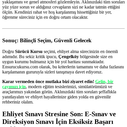
yaklaşımını ve genel atmosferi gözlemleyin. Aklınızdaki tüm soruları
yüz yüze sorun ve aldığınız cevapların sizi ne kadar tatmin ettiğini
ölçün. Kendinizi rahat ve hoş karşılanmış hissettiğiniz bir yer,
öğrenme süreciniz için en doğru ortam olacaktır.
Sonuç: Bilinçli Seçim, Güvenli Gelecek
Doğru
Sürücü Kursu
seçimi, ehliyet alma sürecinizin en önemli
adımıdır. Bu sekiz kritik ipucu,
Çengelköy
bölgesinde size en
uygun kurumu bulmanız için bir yol haritası sunmaktadır.
Ensurucukursu.com olarak, bu kriterlerin tamamını ve daha fazlasını
karşılamanın gururuyla sizleri tanışmaya davet ediyoruz.
Karar vermeden önce mutlaka bizi ziyaret edin!
Gelin, bir
çayımızı için
, modern eğitim tesislerimizi, simülatörümüzü ve
araçlarımızı yakından görün. Aklınızdaki tüm soruları şeffaflıkla
yanıtlayalım ve ehliyet hayallerinize giden yolda en güvenilir
rehberiniz olalım.
Ehliyet Sınavı Stresine Son: E-Sınav ve
Direksiyon Sınavı İçin Eksiksiz Başarı