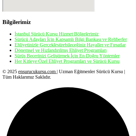
Bilgilerimiz
İstanbul Sürücü Kursu Hizmet Bölgelerimiz
Sürücü Adayları İçin Kapsamlı Bilgi Bankası ve Rehberler
Ehliyetinizle Gerçekleştirebileceğiniz Hayaller ve Fırsatlar
Dönemsel ve Hızlandırılmış Ehliyet Programları
Sürüş Becerinizi Geliştirmek İçin En Doğru Yöntemler
Her Kitleye Özel Ehliyet Programları ve Sürücü Kursu
© 2025
ensurucukursu.com
| Uzman Eğitmenler Sürücü Kursu |
Tüm Haklarımız Saklıdır.