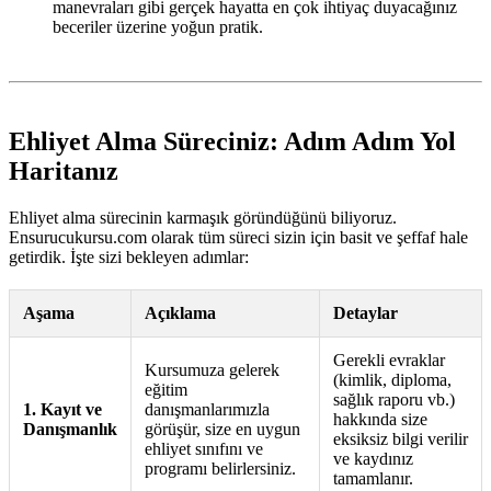
manevraları gibi gerçek hayatta en çok ihtiyaç duyacağınız
beceriler üzerine yoğun pratik.
Ehliyet Alma Süreciniz: Adım Adım Yol
Haritanız
Ehliyet alma sürecinin karmaşık göründüğünü biliyoruz.
Ensurucukursu.com olarak tüm süreci sizin için basit ve şeffaf hale
getirdik. İşte sizi bekleyen adımlar:
Aşama
Açıklama
Detaylar
Gerekli evraklar
Kursumuza gelerek
(kimlik, diploma,
eğitim
sağlık raporu vb.)
1. Kayıt ve
danışmanlarımızla
hakkında size
Danışmanlık
görüşür, size en uygun
eksiksiz bilgi verilir
ehliyet sınıfını ve
ve kaydınız
programı belirlersiniz.
tamamlanır.