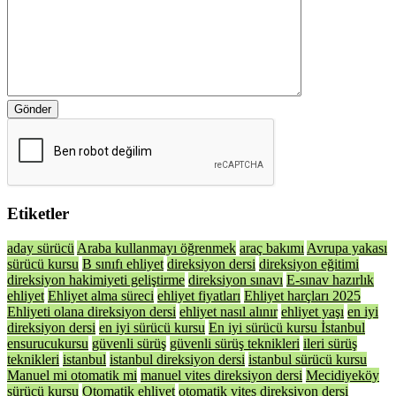
Gönder
Etiketler
aday sürücü
Araba kullanmayı öğrenmek
araç bakımı
Avrupa yakası
sürücü kursu
B sınıfı ehliyet
direksiyon dersi
direksiyon eğitimi
direksiyon hakimiyeti geliştirme
direksiyon sınavı
E-sınav hazırlık
ehliyet
Ehliyet alma süreci
ehliyet fiyatları
Ehliyet harçları 2025
Ehliyeti olana direksiyon dersi
ehliyet nasıl alınır
ehliyet yaşı
en iyi
direksiyon dersi
en iyi sürücü kursu
En iyi sürücü kursu İstanbul
ensurucukursu
güvenli sürüş
güvenli sürüş teknikleri
ileri sürüş
teknikleri
istanbul
istanbul direksiyon dersi
istanbul sürücü kursu
Manuel mi otomatik mi
manuel vites direksiyon dersi
Mecidiyeköy
sürücü kursu
Otomatik ehliyet
otomatik vites direksiyon dersi