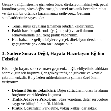
Gerçek trafiğin stresine girmeden önce, direksiyon hakimiyeti, pedal
koordinasyonu, vites değiştirme gibi temel mekanik becerileri rahat
ve güvenli bir ortamda kazanmanızı sağlıyoruz. Gelişmiş
simülatörlerimiz sayesinde:
Temel sürüş kaygısını tamamen ortadan kaldırırsınız.
Farklı hava koşullarında (yağmur, sis) ve acil durum
senaryolarında (ani fren) pratik yaparsınız.
Kas hafızanız gelişir, böylece gerçek direksiyon derslerine
geçtiğinizde çok daha hızlı adapte olur.
3. Sadece Sınava Değil, Hayata Hazırlayan Eğitim
Felsefesi
Bizim için başarı, sadece sınavı geçmeniz değil, ehliyetinizi aldıktan
sonraki gün tek başınıza
Çengelköy
trafiğine güvenle ve keyifle
çıkabilmenizdir. Bu yüzden müfredatımızda şunlara özel önem
veriyoruz:
Defansif Sürüş Teknikleri:
Diğer sürücülerin olası hatalarını
öngörme ve risklerden kaçınma.
Trafik Adabı ve Psikolojisi:
Stres yönetimi, diğer sürücülere
saygı ve bilinçli bir trafik kültürü.
Pratik Çözümler:
Park etme, yokuş kalkış, dar sokak