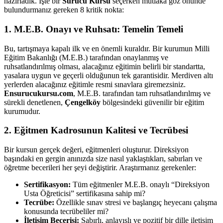
hazırladık. İşte bir
Sürücü Kursu
seçerken mutlaka göz önünde
bulundurmanız gereken 8 kritik nokta:
1. M.E.B. Onayı ve Ruhsatı: Temelin Temeli
Bu, tartışmaya kapalı ilk ve en önemli kuraldır. Bir kurumun Milli
Eğitim Bakanlığı (M.E.B.) tarafından onaylanmış ve
ruhsatlandırılmış olması, alacağınız eğitimin belirli bir standartta,
yasalara uygun ve geçerli olduğunun tek garantisidir. Merdiven altı
yerlerden alacağınız eğitimle resmi sınavlara giremezsiniz.
Ensurucukursu.com
, M.E.B. tarafından tam ruhsatlandırılmış ve
sürekli denetlenen,
Çengelköy
bölgesindeki güvenilir bir eğitim
kurumudur.
2. Eğitmen Kadrosunun Kalitesi ve Tecrübesi
Bir kursun gerçek değeri, eğitmenleri oluşturur. Direksiyon
başındaki en gergin anınızda size nasıl yaklaştıkları, sabırları ve
öğretme becerileri her şeyi değiştirir. Araştırmanız gerekenler:
Sertifikasyon:
Tüm eğitmenler M.E.B. onaylı “Direksiyon
Usta Öğreticisi” sertifikasına sahip mi?
Tecrübe:
Özellikle sınav stresi ve başlangıç heyecanı çalışma
konusunda tecrübeliler mi?
İletişim Becerisi:
Sabırlı, anlayışlı ve pozitif bir dille iletişim