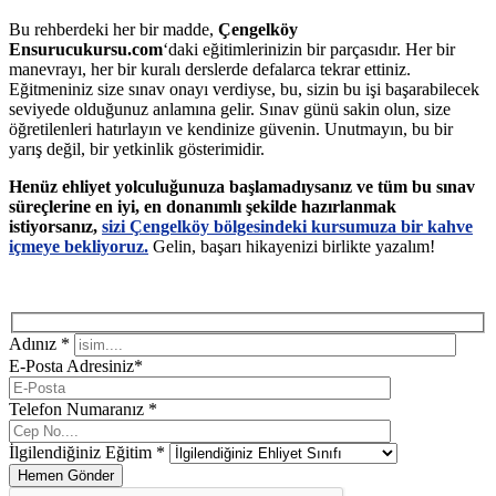
Bu rehberdeki her bir madde,
Çengelköy
Ensurucukursu.com
‘daki eğitimlerinizin bir parçasıdır. Her bir
manevrayı, her bir kuralı derslerde defalarca tekrar ettiniz.
Eğitmeniniz size sınav onayı verdiyse, bu, sizin bu işi başarabilecek
seviyede olduğunuz anlamına gelir. Sınav günü sakin olun, size
öğretilenleri hatırlayın ve kendinize güvenin. Unutmayın, bu bir
yarış değil, bir yetkinlik gösterimidir.
Henüz ehliyet yolculuğunuza başlamadıysanız ve tüm bu sınav
süreçlerine en iyi, en donanımlı şekilde hazırlanmak
istiyorsanız,
sizi Çengelköy bölgesindeki kursumuza bir kahve
içmeye bekliyoruz.
Gelin, başarı hikayenizi birlikte yazalım!
Adınız *
E-Posta Adresiniz*
Telefon Numaranız *
İlgilendiğiniz Eğitim *
Hemen Gönder