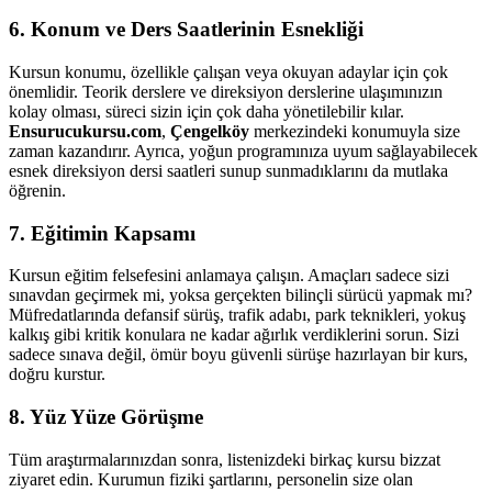
6. Konum ve Ders Saatlerinin Esnekliği
Kursun konumu, özellikle çalışan veya okuyan adaylar için çok
önemlidir. Teorik derslere ve direksiyon derslerine ulaşımınızın
kolay olması, süreci sizin için çok daha yönetilebilir kılar.
Ensurucukursu.com
,
Çengelköy
merkezindeki konumuyla size
zaman kazandırır. Ayrıca, yoğun programınıza uyum sağlayabilecek
esnek direksiyon dersi saatleri sunup sunmadıklarını da mutlaka
öğrenin.
7. Eğitimin Kapsamı
Kursun eğitim felsefesini anlamaya çalışın. Amaçları sadece sizi
sınavdan geçirmek mi, yoksa gerçekten bilinçli sürücü yapmak mı?
Müfredatlarında defansif sürüş, trafik adabı, park teknikleri, yokuş
kalkış gibi kritik konulara ne kadar ağırlık verdiklerini sorun. Sizi
sadece sınava değil, ömür boyu güvenli sürüşe hazırlayan bir kurs,
doğru kurstur.
8. Yüz Yüze Görüşme
Tüm araştırmalarınızdan sonra, listenizdeki birkaç kursu bizzat
ziyaret edin. Kurumun fiziki şartlarını, personelin size olan