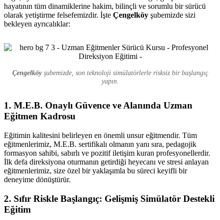
hayatının tüm dinamiklerine hakim, bilinçli ve sorumlu bir sürücü
olarak yetiştirme felsefemizdir. İşte
Çengelköy
şubemizde sizi
bekleyen ayrıcalıklar:
Çengelköy
şubemizde, son teknoloji simülatörlerle risksiz bir başlangıç
yapın.
1. M.E.B. Onaylı Güvence ve Alanında Uzman
Eğitmen Kadrosu
Eğitimin kalitesini belirleyen en önemli unsur eğitmendir. Tüm
eğitmenlerimiz, M.E.B. sertifikalı olmanın yanı sıra, pedagojik
formasyon sahibi, sabırlı ve pozitif iletişim kuran profesyonellerdir.
İlk defa direksiyona oturmanın getirdiği heyecanı ve stresi anlayan
eğitmenlerimiz, size özel bir yaklaşımla bu süreci keyifli bir
deneyime dönüştürür.
2. Sıfır Riskle Başlangıç: Gelişmiş Simülatör Destekli
Eğitim