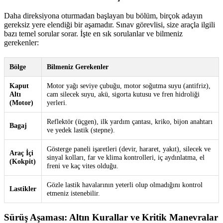
Daha direksiyona oturmadan başlayan bu bölüm, birçok adayın
gereksiz yere elendiği bir aşamadır. Sınav görevlisi, size araçla ilgili
bazı temel sorular sorar. İşte en sık sorulanlar ve bilmeniz
gerekenler:
Bölge
Bilmeniz Gerekenler
Kaput
Motor yağı seviye çubuğu, motor soğutma suyu (antifriz),
Altı
cam silecek suyu, akü, sigorta kutusu ve fren hidroliği
(Motor)
yerleri.
Reflektör (üçgen), ilk yardım çantası, kriko, bijon anahtarı
Bagaj
ve yedek lastik (stepne).
Gösterge paneli işaretleri (devir, hararet, yakıt), silecek ve
Araç İçi
sinyal kolları, far ve klima kontrolleri, iç aydınlatma, el
(Kokpit)
freni ve kaç vites olduğu.
Gözle lastik havalarının yeterli olup olmadığını kontrol
Lastikler
etmeniz istenebilir.
Sürüş Aşaması: Altın Kurallar ve Kritik Manevralar