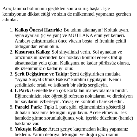
Araç tanıma bölümünü geçtikten sonra sürüş başlar. İşte
komisyonun dikkat ettiği ve sizin de mükemmel yapmanız gereken
adımlar:
Kalkış Öncesi Hazırlık:
Bu adımı atlamayın! Koltuk ayarı,
ayna ayarları (iç ve yan) ve MUTLAKA emniyet kemeri.
Arabayı çalıştırmadan önce vitesin boşta, el freninin çekili
olduğundan emin olun.
Kusursuz Kalkış:
Sol sinyalinizi verin. Sol aynadan ve
omzunuzun üzerinden kör noktayı kontrol ederek trafiği
aksatmadan yola çıkın. Kalkışınız ne kadar pürüzsüz olursa,
ilk izleniminiz o kadar iyi olur.
Şerit Değiştirme ve Takip:
Şerit değiştirirken mutlaka
“Ayna-Sinyal-Omuz Bakışı” kuralını uygulayın. Kendi
şeridinizde ortalı ve istikrarlı bir sürüş sergileyin.
L Park:
Genellikle en çok korkulan manevralardan biridir.
Eğitmeninizin size öğrettiği referans noktalarını ve direksiyon
tur sayılarını ezberleyin. Yavaş ve kontrollü hareket edin.
Paralel Park:
Tıpkı L park gibi, eğitmeninizin gösterdiği
dubaları hizalama tekniğini uygulayın. Acele etmeyin. Tek
hamlede girme zorunluluğunuz yok, içeride düzeltme (hamle)
hakkınız var.
Yokuşta Kalkış:
Aracı geriye kaçırmadan kalkış yapmanız
beklenir. Yarım debriyaj tekniğini ve doğru gaz oranını