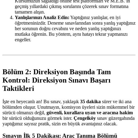
Kursumuzun sağladığı online test platformları ve M.E.B.’in
geçmiş yıllardaki çıkmış sorularını çözerek sınav formatına
tamamen alışın.
Yanlışlarınızı Analiz Edin:
Yaptığınız yanlışlar, en iyi
öğretmeninizdir. Deneme sınavlarından sonra yanlış yaptığınız
her sorunun doğru cevabını ve neden yanlış yaptığınızı
mutlaka öğrenin. Bu yöntem, aynı hatayı tekrar yapmanızı
engeller.
Bölüm 2: Direksiyon Başında Tam
Kontrol: Direksiyon Sınavı Başarı
Taktikleri
İşte en heyecanlı an! Bu sınav, yaklaşık
35 dakika
sürer ve iki ana
bölümden oluşur. Unutmayın, komisyon üyeleri sizin mükemmel bir
sürücü olmanızı değil,
güvenli, kurallara uyan ve aracına hakim
bir sürücü olduğunuzu görmek ister.
Çengelköy
sınav güzergahında
yaptığımız sayısız pratik, sizin en büyük avantajınız olacak.
Sınavın İlk 5 Dakikası: Araç Tanıma Bölümü