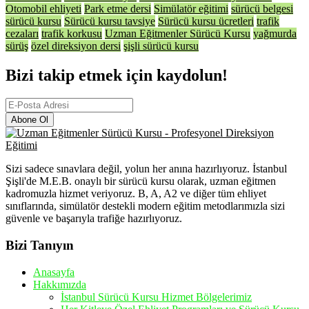
Otomobil ehliyeti
Park etme dersi
Simülatör eğitimi
sürücü belgesi
sürücü kursu
Sürücü kursu tavsiye
Sürücü kursu ücretleri
trafik
cezaları
trafik korkusu
Uzman Eğitmenler Sürücü Kursu
yağmurda
sürüş
özel direksiyon dersi
şişli sürücü kursu
Bizi takip etmek için kaydolun!
Abone Ol
Sizi sadece sınavlara değil, yolun her anına hazırlıyoruz. İstanbul
Şişli'de M.E.B. onaylı bir sürücü kursu olarak, uzman eğitmen
kadromuzla hizmet veriyoruz. B, A, A2 ve diğer tüm ehliyet
sınıflarında, simülatör destekli modern eğitim metodlarımızla sizi
güvenle ve başarıyla trafiğe hazırlıyoruz.
Bizi Tanıyın
Anasayfa
Hakkımızda
İstanbul Sürücü Kursu Hizmet Bölgelerimiz