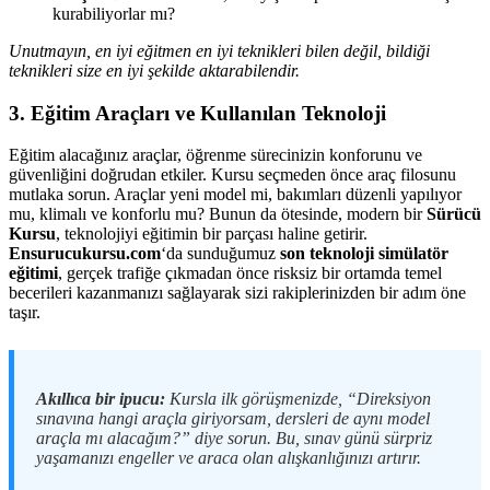
kurabiliyorlar mı?
Unutmayın, en iyi eğitmen en iyi teknikleri bilen değil, bildiği
teknikleri size en iyi şekilde aktarabilendir.
3. Eğitim Araçları ve Kullanılan Teknoloji
Eğitim alacağınız araçlar, öğrenme sürecinizin konforunu ve
güvenliğini doğrudan etkiler. Kursu seçmeden önce araç filosunu
mutlaka sorun. Araçlar yeni model mi, bakımları düzenli yapılıyor
mu, klimalı ve konforlu mu? Bunun da ötesinde, modern bir
Sürücü
Kursu
, teknolojiyi eğitimin bir parçası haline getirir.
Ensurucukursu.com
‘da sunduğumuz
son teknoloji simülatör
eğitimi
, gerçek trafiğe çıkmadan önce risksiz bir ortamda temel
becerileri kazanmanızı sağlayarak sizi rakiplerinizden bir adım öne
taşır.
Akıllıca bir ipucu:
Kursla ilk görüşmenizde, “Direksiyon
sınavına hangi araçla giriyorsam, dersleri de aynı model
araçla mı alacağım?” diye sorun. Bu, sınav günü sürpriz
yaşamanızı engeller ve araca olan alışkanlığınızı artırır.