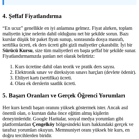
4. Şeffaf Fiyatlandırma
“En ucuz” genellikle en iyi anlamına gelmez. Fiyat alırken, toplam
maliyetin içine nelerin dahil olduğunu net bir şekilde sorun. Bazı
kurslar düşük bir paket fiyatı sunup, sonrasında dosya masrafı,
sertifika ücreti, ek ders ücreti gibi gizli maliyetler çıkarabilir. İyi bir
Sürücü Kursu
, size tüm maliyetleri en başta şeffaf bir şekilde sunar.
Fiyatlandırmamızda şunları net olarak belirtiriz:
Kurs ücretine dahil olan teorik ve pratik ders sayısı.
Elektronik sınav ve direksiyon sınavı harçları (devlete ödenir).
Ehliyet kartı (sertifika) ücreti.
Olası ek derslerin saatlik ücreti.
5. Başarı Oranları ve Gerçek Öğrenci Yorumları
Her kurs kendi başarı oranını yüksek göstermek ister. Ancak asıl
önemli olan, o kurstan daha önce eğitim almış kişilerin
deneyimleridir. Google Haritalar, sosyal medya yorumları gibi
platformlardan
Çengelköy
bölgesindeki kurs hakkındaki gerçek ve
tarafsız yorumları okuyun. Memnuniyet oranı yüksek bir kurs, en
doğru tercihlerden biridir.