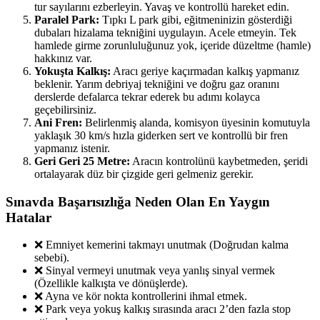
tur sayılarını ezberleyin. Yavaş ve kontrollü hareket edin.
Paralel Park:
Tıpkı L park gibi, eğitmeninizin gösterdiği
dubaları hizalama tekniğini uygulayın. Acele etmeyin. Tek
hamlede girme zorunluluğunuz yok, içeride düzeltme (hamle)
hakkınız var.
Yokuşta Kalkış:
Aracı geriye kaçırmadan kalkış yapmanız
beklenir. Yarım debriyaj tekniğini ve doğru gaz oranını
derslerde defalarca tekrar ederek bu adımı kolayca
geçebilirsiniz.
Ani Fren:
Belirlenmiş alanda, komisyon üyesinin komutuyla
yaklaşık 30 km/s hızla giderken sert ve kontrollü bir fren
yapmanız istenir.
Geri Geri 25 Metre:
Aracın kontrolünü kaybetmeden, şeridi
ortalayarak düz bir çizgide geri gelmeniz gerekir.
Sınavda Başarısızlığa Neden Olan En Yaygın
Hatalar
❌ Emniyet kemerini takmayı unutmak (Doğrudan kalma
sebebi).
❌ Sinyal vermeyi unutmak veya yanlış sinyal vermek
(Özellikle kalkışta ve dönüşlerde).
❌ Ayna ve kör nokta kontrollerini ihmal etmek.
❌ Park veya yokuş kalkış sırasında aracı 2’den fazla stop