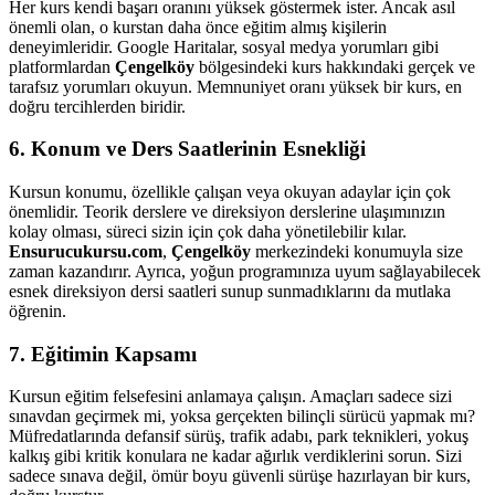
Her kurs kendi başarı oranını yüksek göstermek ister. Ancak asıl
önemli olan, o kurstan daha önce eğitim almış kişilerin
deneyimleridir. Google Haritalar, sosyal medya yorumları gibi
platformlardan
Çengelköy
bölgesindeki kurs hakkındaki gerçek ve
tarafsız yorumları okuyun. Memnuniyet oranı yüksek bir kurs, en
doğru tercihlerden biridir.
6. Konum ve Ders Saatlerinin Esnekliği
Kursun konumu, özellikle çalışan veya okuyan adaylar için çok
önemlidir. Teorik derslere ve direksiyon derslerine ulaşımınızın
kolay olması, süreci sizin için çok daha yönetilebilir kılar.
Ensurucukursu.com
,
Çengelköy
merkezindeki konumuyla size
zaman kazandırır. Ayrıca, yoğun programınıza uyum sağlayabilecek
esnek direksiyon dersi saatleri sunup sunmadıklarını da mutlaka
öğrenin.
7. Eğitimin Kapsamı
Kursun eğitim felsefesini anlamaya çalışın. Amaçları sadece sizi
sınavdan geçirmek mi, yoksa gerçekten bilinçli sürücü yapmak mı?
Müfredatlarında defansif sürüş, trafik adabı, park teknikleri, yokuş
kalkış gibi kritik konulara ne kadar ağırlık verdiklerini sorun. Sizi
sadece sınava değil, ömür boyu güvenli sürüşe hazırlayan bir kurs,