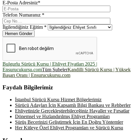
E-Posta Adresiniz*
Telefon Numaranız *
İlgilendiğiniz Eğitim *
Hemen Gönder
Bulgurlu Sürücü Kursu | Ehliyet Fiyatları 2025 |
Ensurucukursu.com
Tüm Şubeler
Kandilli Sürücü Kursu | Yüksek
Başarı Oranı | Ensurucukursu.com
Faydalı Bilgilerimiz
İstanbul Sürücü Kursu Hizmet Bölgelerimiz
Sürücü Adayları İçin Kapsamlı Bilgi Bankası ve Rehberler
Ehliyetinizle Gerçekleştirebileceğiniz Hayaller ve Fırsatlar
Dönemsel ve Hızlandırılmış Ehliyet Programları
Sürüş Becerinizi Geliştirmek İçin En Doğru Yöntemler
Her Kitleye Özel Ehliyet Programları ve Sürücü Kursu