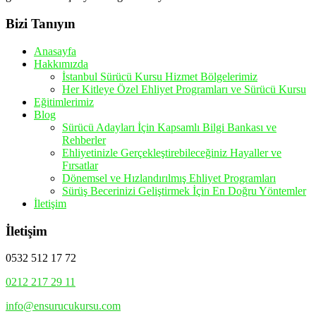
Bizi Tanıyın
Anasayfa
Hakkımızda
İstanbul Sürücü Kursu Hizmet Bölgelerimiz
Her Kitleye Özel Ehliyet Programları ve Sürücü Kursu
Eğitimlerimiz
Blog
Sürücü Adayları İçin Kapsamlı Bilgi Bankası ve
Rehberler
Ehliyetinizle Gerçekleştirebileceğiniz Hayaller ve
Fırsatlar
Dönemsel ve Hızlandırılmış Ehliyet Programları
Sürüş Becerinizi Geliştirmek İçin En Doğru Yöntemler
İletişim
İletişim
0532 512 17 72
0212 217 29 11
info@ensurucukursu.com