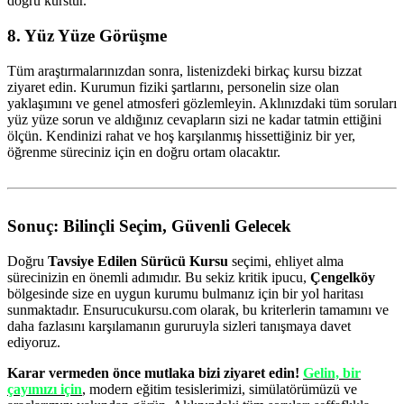
doğru kurstur.
8. Yüz Yüze Görüşme
Tüm araştırmalarınızdan sonra, listenizdeki birkaç kursu bizzat
ziyaret edin. Kurumun fiziki şartlarını, personelin size olan
yaklaşımını ve genel atmosferi gözlemleyin. Aklınızdaki tüm soruları
yüz yüze sorun ve aldığınız cevapların sizi ne kadar tatmin ettiğini
ölçün. Kendinizi rahat ve hoş karşılanmış hissettiğiniz bir yer,
öğrenme süreciniz için en doğru ortam olacaktır.
Sonuç: Bilinçli Seçim, Güvenli Gelecek
Doğru
Tavsiye Edilen Sürücü Kursu
seçimi, ehliyet alma
sürecinizin en önemli adımıdır. Bu sekiz kritik ipucu,
Çengelköy
bölgesinde size en uygun kurumu bulmanız için bir yol haritası
sunmaktadır. Ensurucukursu.com olarak, bu kriterlerin tamamını ve
daha fazlasını karşılamanın gururuyla sizleri tanışmaya davet
ediyoruz.
Karar vermeden önce mutlaka bizi ziyaret edin!
Gelin, bir
çayımızı için
, modern eğitim tesislerimizi, simülatörümüzü ve