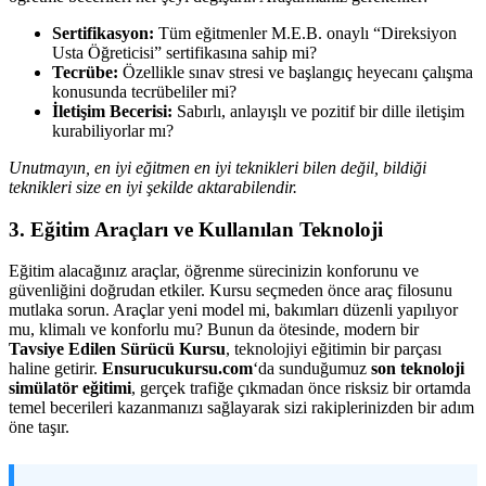
Sertifikasyon:
Tüm eğitmenler M.E.B. onaylı “Direksiyon
Usta Öğreticisi” sertifikasına sahip mi?
Tecrübe:
Özellikle sınav stresi ve başlangıç heyecanı çalışma
konusunda tecrübeliler mi?
İletişim Becerisi:
Sabırlı, anlayışlı ve pozitif bir dille iletişim
kurabiliyorlar mı?
Unutmayın, en iyi eğitmen en iyi teknikleri bilen değil, bildiği
teknikleri size en iyi şekilde aktarabilendir.
3. Eğitim Araçları ve Kullanılan Teknoloji
Eğitim alacağınız araçlar, öğrenme sürecinizin konforunu ve
güvenliğini doğrudan etkiler. Kursu seçmeden önce araç filosunu
mutlaka sorun. Araçlar yeni model mi, bakımları düzenli yapılıyor
mu, klimalı ve konforlu mu? Bunun da ötesinde, modern bir
Tavsiye Edilen Sürücü Kursu
, teknolojiyi eğitimin bir parçası
haline getirir.
Ensurucukursu.com
‘da sunduğumuz
son teknoloji
simülatör eğitimi
, gerçek trafiğe çıkmadan önce risksiz bir ortamda
temel becerileri kazanmanızı sağlayarak sizi rakiplerinizden bir adım
öne taşır.