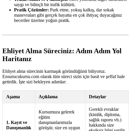
saygı ve bilinçli bir trafik kültürü.
Pratik Çözümler:
Park etme, yokuş kalkış, dar sokak
manevraları gibi gerçek hayatta en çok ihtiyaç duyacağınız
beceriler üzerine yoğun pratik.
Ehliyet Alma Süreciniz: Adım Adım Yol
Haritanız
Ehliyet alma sürecinin karmaşık göründüğünü biliyoruz.
Ensurucukursu.com olarak tüm süreci sizin için basit ve şeffaf hale
getirdik. İşte sizi bekleyen adımlar:
Aşama
Açıklama
Detaylar
Gerekli evraklar
Kursumuza gelerek
(kimlik, diploma,
eğitim
sağlık raporu vb.)
1. Kayıt ve
danışmanlarımızla
hakkında size
Danışmanlık
görüşür, size en uygun
eksiksiz bilgi verilir