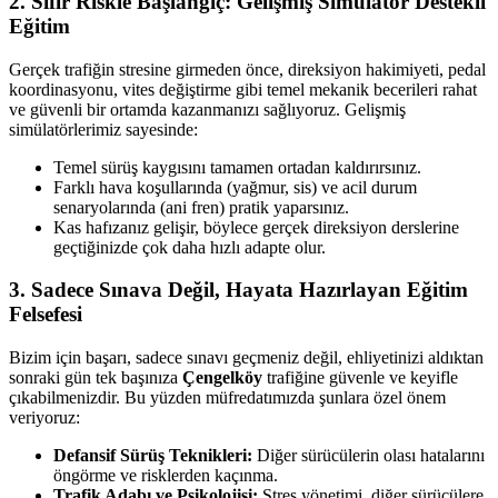
2. Sıfır Riskle Başlangıç: Gelişmiş Simülatör Destekli
Eğitim
Gerçek trafiğin stresine girmeden önce, direksiyon hakimiyeti, pedal
koordinasyonu, vites değiştirme gibi temel mekanik becerileri rahat
ve güvenli bir ortamda kazanmanızı sağlıyoruz. Gelişmiş
simülatörlerimiz sayesinde:
Temel sürüş kaygısını tamamen ortadan kaldırırsınız.
Farklı hava koşullarında (yağmur, sis) ve acil durum
senaryolarında (ani fren) pratik yaparsınız.
Kas hafızanız gelişir, böylece gerçek direksiyon derslerine
geçtiğinizde çok daha hızlı adapte olur.
3. Sadece Sınava Değil, Hayata Hazırlayan Eğitim
Felsefesi
Bizim için başarı, sadece sınavı geçmeniz değil, ehliyetinizi aldıktan
sonraki gün tek başınıza
Çengelköy
trafiğine güvenle ve keyifle
çıkabilmenizdir. Bu yüzden müfredatımızda şunlara özel önem
veriyoruz:
Defansif Sürüş Teknikleri:
Diğer sürücülerin olası hatalarını
öngörme ve risklerden kaçınma.
Trafik Adabı ve Psikolojisi:
Stres yönetimi, diğer sürücülere