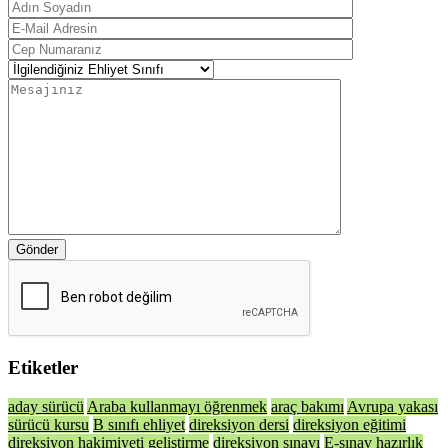
Gönder
Etiketler
aday sürücü
Araba kullanmayı öğrenmek
araç bakımı
Avrupa yakası
sürücü kursu
B sınıfı ehliyet
direksiyon dersi
direksiyon eğitimi
direksiyon hakimiyeti geliştirme
direksiyon sınavı
E-sınav hazırlık