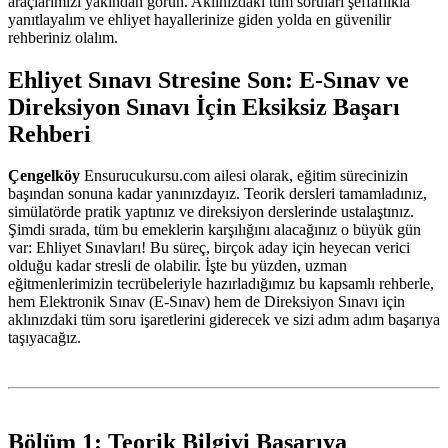
araçlarımızı yakından görün. Aklınızdaki tüm soruları şeffaflıkla
yanıtlayalım ve ehliyet hayallerinize giden yolda en güvenilir
rehberiniz olalım.
Ehliyet Sınavı Stresine Son: E-Sınav ve
Direksiyon Sınavı İçin Eksiksiz Başarı
Rehberi
Çengelköy
Ensurucukursu.com ailesi olarak, eğitim sürecinizin
başından sonuna kadar yanınızdayız. Teorik dersleri tamamladınız,
simülatörde pratik yaptınız ve direksiyon derslerinde ustalaştınız.
Şimdi sırada, tüm bu emeklerin karşılığını alacağınız o büyük gün
var: Ehliyet Sınavları! Bu süreç, birçok aday için heyecan verici
olduğu kadar stresli de olabilir. İşte bu yüzden, uzman
eğitmenlerimizin tecrübeleriyle hazırladığımız bu kapsamlı rehberle,
hem Elektronik Sınav (E-Sınav) hem de Direksiyon Sınavı için
aklınızdaki tüm soru işaretlerini giderecek ve sizi adım adım başarıya
taşıyacağız.
Bölüm 1: Teorik Bilgiyi Başarıya