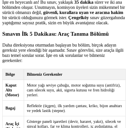
İşte en heyecanlı an! Bu sınav, yaklaşık
35 dakika
sürer ve iki ana
bölümden oluşur. Unutmayın, komisyon üyeleri sizin mükemmel bir
sürücü olmanızı değil,
güvenli, kurallara uyan ve aracına hakim
bir sürücü olduğunuzu görmek ister.
Çengelköy
sınav güzergahında
yaptığımız sayısız pratik, sizin en büyük avantajınız olacak.
Sınavın İlk 5 Dakikası: Araç Tanıma Bölümü
Daha direksiyona oturmadan başlayan bu bölüm, birçok adayın
gereksiz yere elendiği bir aşamadır. Sınav görevlisi, size araçla ilgili
bazı temel sorular sorar. İşte en sık sorulanlar ve bilmeniz
gerekenler:
Bölge
Bilmeniz Gerekenler
Kaput
Motor yağı seviye çubuğu, motor soğutma suyu (antifriz),
Altı
cam silecek suyu, akü, sigorta kutusu ve fren hidroliği
(Motor)
yerleri.
Reflektör (üçgen), ilk yardım çantası, kriko, bijon anahtarı
Bagaj
ve yedek lastik (stepne).
Gösterge paneli işaretleri (devir, hararet, yakıt), silecek ve
Araç İçi
sinyal kolları, far ve klima kontrolleri, iç aydınlatma, el