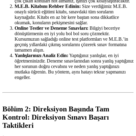
çok çıkan konuları not almanız, işinizi çok kolaylaştıracaktır.
M.E.B. Kitabını Rehber Edinin:
Size verdiğimiz M.E.B.
onaylı sürücü eğitimi kitabı, sınavdaki tüm soruların
kaynağıdır. Kitabı en az bir kere baştan sona dikkatlice
okumak, konuların pekişmesini sağlar.
Online Testler ve Deneme Sınavları:
Bilgiyi beceriye
dönüştürmenin en iyi yolu bol bol soru çözmektir.
Kursumuzun sağladığı online test platformları ve M.E.B.’in
geçmiş yıllardaki çıkmış sorularını çözerek sınav formatına
tamamen alışın.
Yanlışlarınızı Analiz Edin:
Yaptığınız yanlışlar, en iyi
öğretmeninizdir. Deneme sınavlarından sonra yanlış yaptığınız
her sorunun doğru cevabını ve neden yanlış yaptığınızı
mutlaka öğrenin. Bu yöntem, aynı hatayı tekrar yapmanızı
engeller.
Bölüm 2: Direksiyon Başında Tam
Kontrol: Direksiyon Sınavı Başarı
Taktikleri