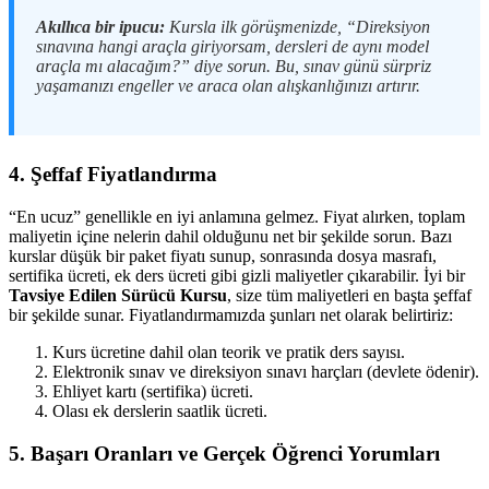
Akıllıca bir ipucu:
Kursla ilk görüşmenizde, “Direksiyon
sınavına hangi araçla giriyorsam, dersleri de aynı model
araçla mı alacağım?” diye sorun. Bu, sınav günü sürpriz
yaşamanızı engeller ve araca olan alışkanlığınızı artırır.
4. Şeffaf Fiyatlandırma
“En ucuz” genellikle en iyi anlamına gelmez. Fiyat alırken, toplam
maliyetin içine nelerin dahil olduğunu net bir şekilde sorun. Bazı
kurslar düşük bir paket fiyatı sunup, sonrasında dosya masrafı,
sertifika ücreti, ek ders ücreti gibi gizli maliyetler çıkarabilir. İyi bir
Tavsiye Edilen Sürücü Kursu
, size tüm maliyetleri en başta şeffaf
bir şekilde sunar. Fiyatlandırmamızda şunları net olarak belirtiriz:
Kurs ücretine dahil olan teorik ve pratik ders sayısı.
Elektronik sınav ve direksiyon sınavı harçları (devlete ödenir).
Ehliyet kartı (sertifika) ücreti.
Olası ek derslerin saatlik ücreti.
5. Başarı Oranları ve Gerçek Öğrenci Yorumları