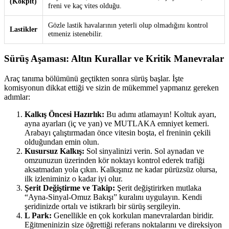
(Kokpit)
freni ve kaç vites olduğu.
Gözle lastik havalarının yeterli olup olmadığını kontrol
Lastikler
etmeniz istenebilir.
Sürüş Aşaması: Altın Kurallar ve Kritik Manevralar
Araç tanıma bölümünü geçtikten sonra sürüş başlar. İşte
komisyonun dikkat ettiği ve sizin de mükemmel yapmanız gereken
adımlar:
Kalkış Öncesi Hazırlık:
Bu adımı atlamayın! Koltuk ayarı,
ayna ayarları (iç ve yan) ve MUTLAKA emniyet kemeri.
Arabayı çalıştırmadan önce vitesin boşta, el freninin çekili
olduğundan emin olun.
Kusursuz Kalkış:
Sol sinyalinizi verin. Sol aynadan ve
omzunuzun üzerinden kör noktayı kontrol ederek trafiği
aksatmadan yola çıkın. Kalkışınız ne kadar pürüzsüz olursa,
ilk izleniminiz o kadar iyi olur.
Şerit Değiştirme ve Takip:
Şerit değiştirirken mutlaka
“Ayna-Sinyal-Omuz Bakışı” kuralını uygulayın. Kendi
şeridinizde ortalı ve istikrarlı bir sürüş sergileyin.
L Park:
Genellikle en çok korkulan manevralardan biridir.
Eğitmeninizin size öğrettiği referans noktalarını ve direksiyon