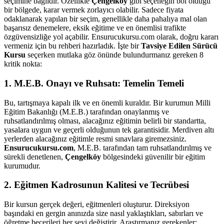
seçimine bağlıdır. Özellikle
Çengelköy
gibi seçeneğin bol olduğu
bir bölgede, karar vermek zorlayıcı olabilir. Sadece fiyata
odaklanarak yapılan bir seçim, genellikle daha pahalıya mal olan
başarısız denemelere, eksik eğitime ve en önemlisi trafikte
özgüvensizliğe yol açabilir. Ensurucukursu.com olarak, doğru kararı
vermeniz için bu rehberi hazırladık. İşte bir
Tavsiye Edilen Sürücü
Kursu
seçerken mutlaka göz önünde bulundurmanız gereken 8
kritik nokta:
1. M.E.B. Onayı ve Ruhsatı: Temelin Temeli
Bu, tartışmaya kapalı ilk ve en önemli kuraldır. Bir kurumun Milli
Eğitim Bakanlığı (M.E.B.) tarafından onaylanmış ve
ruhsatlandırılmış olması, alacağınız eğitimin belirli bir standartta,
yasalara uygun ve geçerli olduğunun tek garantisidir. Merdiven altı
yerlerden alacağınız eğitimle resmi sınavlara giremezsiniz.
Ensurucukursu.com
, M.E.B. tarafından tam ruhsatlandırılmış ve
sürekli denetlenen,
Çengelköy
bölgesindeki güvenilir bir eğitim
kurumudur.
2. Eğitmen Kadrosunun Kalitesi ve Tecrübesi
Bir kursun gerçek değeri, eğitmenleri oluşturur. Direksiyon
başındaki en gergin anınızda size nasıl yaklaştıkları, sabırları ve
öğretme becerileri her şeyi değiştirir. Araştırmanız gerekenler: