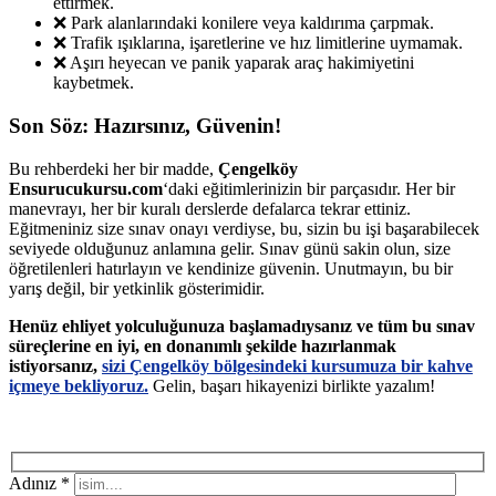
ettirmek.
❌ Park alanlarındaki konilere veya kaldırıma çarpmak.
❌ Trafik ışıklarına, işaretlerine ve hız limitlerine uymamak.
❌ Aşırı heyecan ve panik yaparak araç hakimiyetini
kaybetmek.
Son Söz: Hazırsınız, Güvenin!
Bu rehberdeki her bir madde,
Çengelköy
Ensurucukursu.com
‘daki eğitimlerinizin bir parçasıdır. Her bir
manevrayı, her bir kuralı derslerde defalarca tekrar ettiniz.
Eğitmeniniz size sınav onayı verdiyse, bu, sizin bu işi başarabilecek
seviyede olduğunuz anlamına gelir. Sınav günü sakin olun, size
öğretilenleri hatırlayın ve kendinize güvenin. Unutmayın, bu bir
yarış değil, bir yetkinlik gösterimidir.
Henüz ehliyet yolculuğunuza başlamadıysanız ve tüm bu sınav
süreçlerine en iyi, en donanımlı şekilde hazırlanmak
istiyorsanız,
sizi Çengelköy bölgesindeki kursumuza bir kahve
içmeye bekliyoruz.
Gelin, başarı hikayenizi birlikte yazalım!
Adınız *