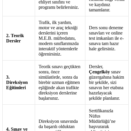
ehliyet sınıfını ve
ve kaydınız
programı belirlersiniz.
tamamlanır.
Trafik, ilk yardım,
motor ve araç tekniği
Ders sonu deneme
derslerini içeren
sınavları ve online
2. Teorik
M.E.B. müfredatını,
test imkanları ile e-
Dersler
modern sınıflarımızda
sınava tam hazır
interaktif yöntemlerle
hale gelirsiniz.
öğrenirsiniz.
Teorik sınavı geçtikten
Dersler,
sonra, önce
Çengelköy
sınav
3.
simülatörde, sonra da
güzergahına hakim
Direksiyon
birebir uzman eğitmen
bir şekilde, sizi
Eğitimleri
eşliğinde akan trafikte
sınavın her etabına
direksiyon derslerine
hazırlayacak
başlarsınız.
şekilde planlanır.
Sertifikanızla
Nüfus
Direksiyon sınavında
Müdürlüğü’ne
da başarılı olduktan
başvurarak
4. Sınav ve