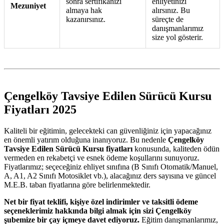
sonra sertifikanızı
ehliyetinizi
Mezuniyet
almaya hak
alırsınız. Bu
kazanırsınız.
süreçte de
danışmanlarımız
size yol gösterir.
Çengelköy Tavsiye Edilen Sürücü Kursu
Fiyatları 2025
Kaliteli bir eğitimin, gelecekteki can güvenliğiniz için yapacağınız
en önemli yatırım olduğuna inanıyoruz. Bu nedenle
Çengelköy
Tavsiye Edilen Sürücü Kursu fiyatları
konusunda, kaliteden ödün
vermeden en rekabetçi ve esnek ödeme koşullarını sunuyoruz.
Fiyatlarımız; seçeceğiniz ehliyet sınıfına (B Sınıfı Otomatik/Manuel,
A, A1, A2 Sınıfı Motosiklet vb.), alacağınız ders sayısına ve güncel
M.E.B. taban fiyatlarına göre belirlenmektedir.
Net bir fiyat teklifi, kişiye özel indirimler ve taksitli ödeme
seçeneklerimiz hakkında bilgi almak için sizi Çengelköy
şubemize bir çay içmeye davet ediyoruz.
Eğitim danışmanlarımız,