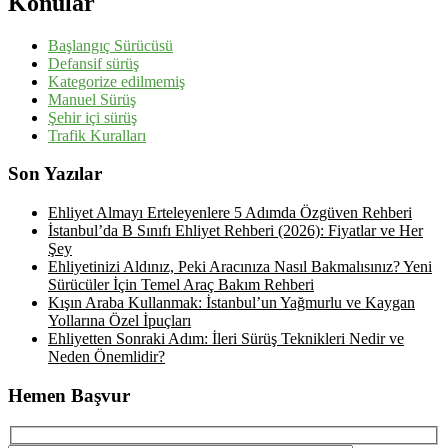
Konular
Başlangıç Sürücüsü
Defansif sürüş
Kategorize edilmemiş
Manuel Sürüş
Şehir içi sürüş
Trafik Kuralları
Son Yazılar
Ehliyet Almayı Erteleyenlere 5 Adımda Özgüven Rehberi
İstanbul’da B Sınıfı Ehliyet Rehberi (2026): Fiyatlar ve Her
Şey
Ehliyetinizi Aldınız, Peki Aracınıza Nasıl Bakmalısınız? Yeni
Sürücüler İçin Temel Araç Bakım Rehberi
Kışın Araba Kullanmak: İstanbul’un Yağmurlu ve Kaygan
Yollarına Özel İpuçları
Ehliyetten Sonraki Adım: İleri Sürüş Teknikleri Nedir ve
Neden Önemlidir?
Hemen Başvur