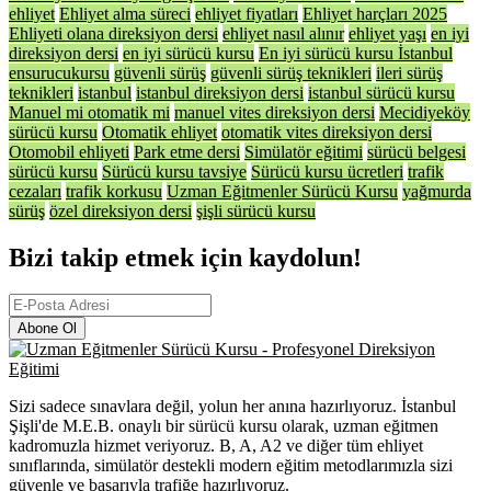
ehliyet
Ehliyet alma süreci
ehliyet fiyatları
Ehliyet harçları 2025
Ehliyeti olana direksiyon dersi
ehliyet nasıl alınır
ehliyet yaşı
en iyi
direksiyon dersi
en iyi sürücü kursu
En iyi sürücü kursu İstanbul
ensurucukursu
güvenli sürüş
güvenli sürüş teknikleri
ileri sürüş
teknikleri
istanbul
istanbul direksiyon dersi
istanbul sürücü kursu
Manuel mi otomatik mi
manuel vites direksiyon dersi
Mecidiyeköy
sürücü kursu
Otomatik ehliyet
otomatik vites direksiyon dersi
Otomobil ehliyeti
Park etme dersi
Simülatör eğitimi
sürücü belgesi
sürücü kursu
Sürücü kursu tavsiye
Sürücü kursu ücretleri
trafik
cezaları
trafik korkusu
Uzman Eğitmenler Sürücü Kursu
yağmurda
sürüş
özel direksiyon dersi
şişli sürücü kursu
Bizi takip etmek için kaydolun!
Abone Ol
Sizi sadece sınavlara değil, yolun her anına hazırlıyoruz. İstanbul
Şişli'de M.E.B. onaylı bir sürücü kursu olarak, uzman eğitmen
kadromuzla hizmet veriyoruz. B, A, A2 ve diğer tüm ehliyet
sınıflarında, simülatör destekli modern eğitim metodlarımızla sizi
güvenle ve başarıyla trafiğe hazırlıyoruz.