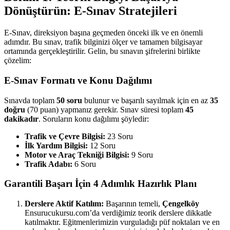
Dönüştürün: E-Sınav Stratejileri
E-Sınav, direksiyon başına geçmeden önceki ilk ve en önemli
adımdır. Bu sınav, trafik bilginizi ölçer ve tamamen bilgisayar
ortamında gerçekleştirilir. Gelin, bu sınavın şifrelerini birlikte
çözelim:
E-Sınav Formatı ve Konu Dağılımı
Sınavda toplam
50 soru
bulunur ve başarılı sayılmak için en az
35
doğru
(70 puan) yapmanız gerekir. Sınav süresi toplam
45
dakikadır
. Soruların konu dağılımı şöyledir:
Trafik ve Çevre Bilgisi:
23 Soru
İlk Yardım Bilgisi:
12 Soru
Motor ve Araç Tekniği Bilgisi:
9 Soru
Trafik Adabı:
6 Soru
Garantili Başarı İçin 4 Adımlık Hazırlık Planı
Derslere Aktif Katılım:
Başarının temeli,
Çengelköy
Ensurucukursu.com’da verdiğimiz teorik derslere dikkatle
katılmaktır. Eğitmenlerimizin vurguladığı püf noktaları ve en