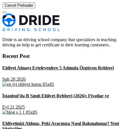
Cancel Preloader
Dride is an driving school company that specializes in teaching
driving an help to get certificate to their learning customers..
Recent Post
Ehliyet Almayı Erteleyenlere 5 Adımda Özgüven Rehberi
Şub 28 2026
İstanbul’da B Sınıfı Ehliyet Rehberi (2026): Fiyatlar ve
Eyl 21 2025
Ehliyetinizi Aldınız, Peki Aracınıza Nasıl Bakmalısınız? Yeni
Sürücüler