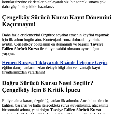
konular üzerine ek dersler planlayarak sizi bir sonraki sınava çok
daha güçlü bir şekilde hazırlarız.
Çengelköy Sürücü Kursu Kayıt Dönemini
Kaçırmayın!
Daha fazla ertelemeyin! Özgürce seyahat etmenin keyfini yaşamak
için ilk adımı bugün atın. Kontenjanlarımız dolmadan yerinizi
ayırtın,
Çengelköy
bölgesinin en donanımlı ve başarılı
Tavsiye
Edilen Sürücü Kursu
ile ehliyet sahibi olmanın ayrıcalığını
yaşayın.
Hemen Buraya Tıklayarak Bizimle İletişime Geçin
,
eğitim danışmanlarımızdan detaylı bilgi alın ve avantajlı kayıt
fırsatlarımızdan yararlanın!
Doğru Sürücü Kursu Nasıl Seçilir?
Çengelköy İçin 8 Kritik İpucu
Ehliyet alma kararı, özgürlüğe atılan ilk adımdır. Ancak bu sürecin
kalitesi, başarısı ve hatta gelecekteki sürüş güvenliğiniz, atacağınız
bir sonraki adıma, yani doğru
Tavsiye Edilen Sürücü Kursu