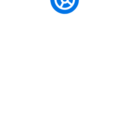
Pratik Çözümler:
Park etme, yokuş kalkı
ihtiyaç duyacağınız beceriler üzerine yoğ
Ehliyet Alma 
Adım Yol Hari
Ehliyet alma sürecinin karmaşık göründüğünü b
basit ve şeffaf hale getirdik. İşte sizi bekley
Aşama
Açıklama
Kursumuza gelere
1. Kayıt ve