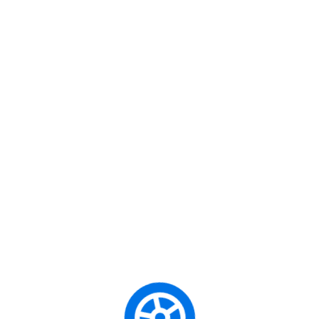
Gerçek trafiğin stresine girmeden önce, direk
gibi temel mekanik becerileri rahat ve güvenl
simülatörlerimiz sayesinde:
Temel sürüş kaygısını tamamen ortadan ka
Farklı hava koşullarında (yağmur, sis) ve 
ehberi
Kas hafızanız gelişir, böylece gerçek dir
r ve Her
3. Sadece Sınava 
Hazırlayan Eğitim 
ınız?
Bizim için başarı, sadece sınavı geçmeniz deği
trafiğine güvenle ve keyifle çıkabilmenizdir
Kaygan
Defansif Sürüş Teknikleri:
Diğer sürücü
Trafik Adabı ve Psikolojisi:
Stres yöneti
ir ve